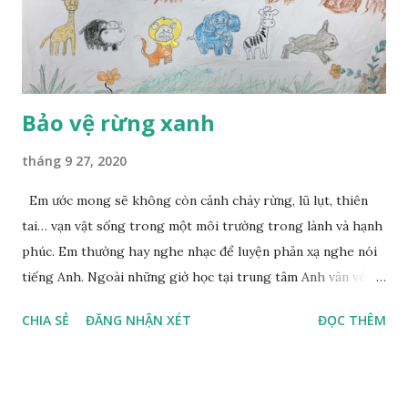
Bảo vệ rừng xanh
tháng 9 27, 2020
Em ước mong sẽ không còn cảnh cháy rừng, lũ lụt, thiên
tai… vạn vật sống trong một môi trường trong lành và hạnh
phúc. Em thường hay nghe nhạc để luyện phản xạ nghe nói
tiếng Anh. Ngoài những giờ học tại trung tâm Anh văn về
nhà, em hay luyện tập thêm qua những bài hát. Em rất thích
CHIA SẺ
ĐĂNG NHẬN XÉT
ĐỌC THÊM
những ca khúc của nghệ sĩ nổi tiếng thế giới Micheal
Jackson. Ông là một người rất tài năng, không những hát rất
hay mà các ca khúc của ông đều mang nhiều ý nghĩa cho
cộng đồng. Một trong những bài hát ấy phải kể đến ca khúc