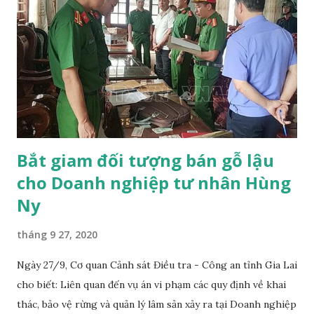
Nghệ An. Dự kiến có khoảng 500 đại biểu sẽ tham dự hội
nghị, trong đó có Đại sứ quán, phòng thương mại một số
nước tại Việt Nam, gồm: Hoa Kỳ, Nhật Bản, Hàn Quốc, EU,
Nga, Trung Quốc, Canada, Ấn Độ, Anh, Úc. Một số tổ chức
quốc tế: Tổ chức Nông lương Liên Hợp quốc (FAO), Chương
trình Phát triển của Liên hiệp quốc (UNDP); Chương trình
UN-REDD V...
Bắt giam đối tượng bán gỗ lậu
cho Doanh nghiệp tư nhân Hùng
Ny
tháng 9 27, 2020
Ngày 27/9, Cơ quan Cảnh sát Điều tra - Công an tỉnh Gia Lai
cho biết: Liên quan đến vụ án vi phạm các quy định về khai
thác, bảo vệ rừng và quản lý lâm sản xảy ra tại Doanh nghiệp