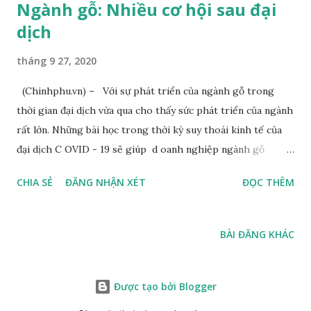
Ngành gỗ: Nhiều cơ hội sau đại
dịch
tháng 9 27, 2020
(Chinhphu.vn) – Với sự phát triển của ngành gỗ trong
thời gian đại dịch vừa qua cho thấy sức phát triển của ngành
rất lớn. Những bài học trong thời kỳ suy thoái kinh tế của
đại dịch C OVID - 19 sẽ giúp d oanh nghiệp ngành gỗ
trưởng thành hơn rất nhiều. Thứ trưởng Bộ NN&PTNT Hà
CHIA SẺ
ĐĂNG NHẬN XÉT
ĐỌC THÊM
Công Tuấn - Ảnh: VGP.Đỗ Hương Đây là nhận định của Thứ
trưởng Bộ Bộ Nông nghiệp và Phát triển nông thôn Hà
Công Tuấn trong Hội nghị giao ban ngành gỗ để bàn giải
BÀI ĐĂNG KHÁC
pháp đạt mục tiêu xuất khẩu lâm sản năm 2020 được tổ chức
hôm nay (25/9). Xuất khẩu gỗ đạt gần 9 tỷ USD Ảnh hưởng
của dịch bệnh và các vụ việc cạnh tranh thương mại đã tác
Được tạo bởi Blogger
động nhiều đến tình hình sản xuất kinh doanh của ngành