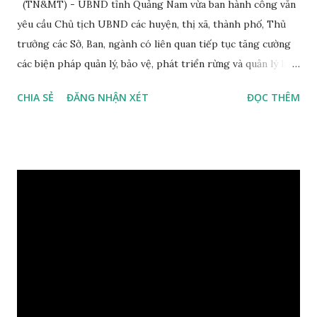
(TN&MT) - UBND tỉnh Quảng Nam vừa ban hành công văn
yêu cầu Chủ tịch UBND các huyện, thị xã, thành phố, Thủ
trưởng các Sở, Ban, ngành có liên quan tiếp tục tăng cường
các biện pháp quản lý, bảo vệ, phát triển rừng và quản lý lâm
sản, xem đây là nhiệm vụ trọng tâm xuyên suốt trong quá
CHIA SẺ
ĐĂNG NHẬN XÉT
ĐỌC THÊM
trình thực hiện các mục tiêu phát triển kinh tế - xã hội của
địa phương. Theo đó, UBND các huyện, thị xã, thành phố
nâng cao vai trò, trách nhiệm quản lý nhà nước về lâm
nghiệp theo quy định pháp luật hiện hành; Tiếp tục chỉ đạo
UBND các xã, thị trấn có rừng, các đơn vị chủ rừng xây dựng
kế hoạch ngăn chặn hiệu quả tình trạng phá rừng, khai thác,
vận chuyển lâm sản trái phép; Mọi vi phạm về phá rừng tự
nhiên phải được điều tra, xử lý nghiêm minh và buộc khôi
phục lại rừng đã bị phá theo đúng quy định của pháp luật.
Chủ tịch UBND tỉnh Quảng Nam Lê Trí Thanh trong một
lần thị sát công tác bảo vệ rừng Sở NN&PTNT phối hợp