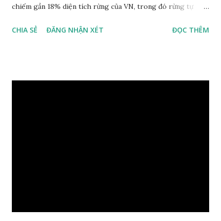
chiếm gần 18% diện tích rừng của VN, trong đó rừng tự
nhiên gần 2,2 triệu ha. Song diện tích rừng ở đây liên tục sụt
CHIA SẺ
ĐĂNG NHẬN XÉT
ĐỌC THÊM
giảm theo từng năm. Theo số liệu từ Ban Kinh tế T.Ư và Bộ
NN-PTNT, khu vực Tây nguyên mất hơn 46.000 ha rừng tự
nhiên mỗi năm, trong đó có nguyên nhân do phá rừng . Từ
năm 2019 đến nay, toàn vùng đã có trên 3.500 vụ vi phạm
luật Bảo vệ và phát triển rừng. Hậu quả, diện tích rừng ở Tây
nguyên ngày càng suy giảm đến mức báo động. Lâm tặc
thậm chí bạo gan vào những vườn quốc gia, khu bảo tồn để
khai thác trái phép nhiều loại gỗ quý. Khi bị phát hiện thì
sẵn sàng dùng vũ khí nóng để chống trả, thoát thân. Và thực
tế, trong nhiều năm qua, các công ty lâm nghiệp, ban quản
lý, chính quyền địa phương chưa làm tốt nhiệm vụ quản lý,
bảo vệ rừng, đất lâm nghiệp được giao. Hễ có công tác ...