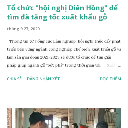
Tổ chức "hội nghị Diên Hồng" để
tìm đà tăng tốc xuất khẩu gỗ
tháng 9 27, 2020
Thông tin từ Tổng cục Lâm nghiệp, hội nghị thúc đẩy phát
triển bền vững ngành công nghiệp chế biến, xuất khẩu gỗ và
lâm sản giai đoạn 2021-2025 sẽ được tổ chức để tìm giải
pháp giúp ngành gỗ "bứt phá" trong thời gian tới. Xuất
khẩu gỗ sẽ mang về 12,5 tỉ USD vào cuối năm 2020. Ảnh:
CHIA SẺ
ĐĂNG NHẬN XÉT
ĐỌC THÊM
Hawa Hội nghị sẽ diễn ra vào đầu tháng 12.2020, tập trung
đánh giá tình hình chế biến, xuất khẩu gỗ và lâm sản năm
2020 trong bối cảnh ảnh hưởng của dịch COVID-19 và bàn
giải pháp phát triển ngành công nghiệp chế biến, xuất
khẩu gỗ và lâm sản giai đoạn 2021-2025. Đồng thời tổ chức
xúc tiến đầu tư vào Khu lâm nghiệp công nghệ cao tại tỉnh