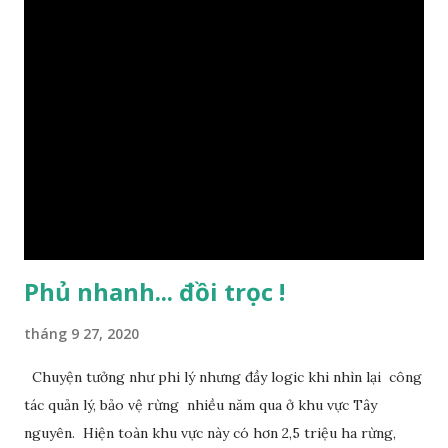
Dương). Lực lượng chức năng của Hạt Kiểm lâm huyện Lạc
Dương phát hiện vạt rừng trên đường từ thị trấn Lạc Dương
đi xã Đạ Sar có dấu hiệu bị bức tử (ảnh: SGGP) Lãnh đạo tỉnh
Lâm Đồng đã có văn bản chỉ đạo chỉ đạo khẩn trương điều
tra, xử lý nghiêm vụ đầu độc rừng thông tại tiểu khu 145B
(thị trấn Lạc Dương, huyện Lạc Dương). Có 50 cây thông ba
lá đường kính từ 25-58cm, cao từ 9-14m bị chết trên diện
tích 5.457m2, lực lượng chức năng xác định những gốc thông
này ...
Phủ nhanh... đồi trọc !
tháng 9 27, 2020
Chuyện tưởng như phi lý nhưng đầy logic khi nhìn lại công
tác quản lý, bảo vệ rừng nhiều năm qua ở khu vực Tây
nguyên. Hiện toàn khu vực này có hơn 2,5 triệu ha rừng,