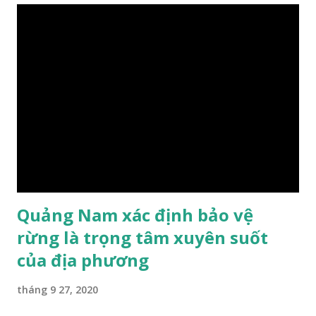
"Earth song". Với giai điệu nhẹ nhàng, sâu lắng và đặc biệt
video ca khúc "Earth song" còn mang đến cho em một cảm
xúc sâu sắc. Vừa nghe bài hát, vừa xem video, em cảm nhận
từng lời bài hát như lời kêu gọi thống thiết của thiên nhiên,
của các loài muông thú rừng xanh. Những chiếc xe ủi, từng
chiếc máy cưa đang tàn phá rừng. Không một ai nghe thấy
tiếng thét của rừng khi bị cháy? Chẳng có ai nghe thấy
tiếng khóc của những người thổ dân khi tài nguyên rừng
ngày đang ...
Quảng Nam xác định bảo vệ
rừng là trọng tâm xuyên suốt
của địa phương
tháng 9 27, 2020