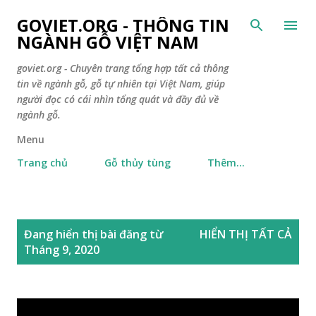
Chuyển đến nội dung chính
GOVIET.ORG - THÔNG TIN
NGÀNH GỖ VIỆT NAM
goviet.org - Chuyên trang tổng hợp tất cả thông
tin về ngành gỗ, gỗ tự nhiên tại Việt Nam, giúp
người đọc có cái nhìn tổng quát và đầy đủ về
ngành gỗ.
Menu
Trang chủ
Gỗ thủy tùng
Thêm…
B
Đang hiển thị bài đăng từ
HIỂN THỊ TẤT CẢ
à
Tháng 9, 2020
i
đ
ă