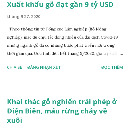
Xuất khẩu gỗ đạt gần 9 tỷ USD
tháng 9 27, 2020
Theo thông tin từ Tổng cục Lâm nghiệp (Bộ Nông
nghiệp), mặc dù chịu tác động nhiều của đại dịch Covid-19
nhưng ngành gỗ đã có những bước phát triển mới trong
thời gian qua. Ước tính đến hết tháng 9/2020, giá trị xuất
khẩu gỗ và lâm sản ước đạt 8,97 tỷ USD. Cụ thể, giá trị xuất
CHIA SẺ
ĐĂNG NHẬN XÉT
ĐỌC THÊM
khẩu gỗ và lâm sản 15 ngày đầu tháng 9/2020 đạt 565,6
triệu USD, ước tháng 9 đạt 1,131 tỷ USD, tăng 23,9% so với
cùng kỳ 2019. Lũy kế 9 tháng, giá trị xuất khẩu gỗ và lâm sản
ước đạt 8,97 tỷ USD, tăng 12% so với cùng kỳ 2019, trong đó,
Khai thác gỗ nghiến trái phép ở
gỗ và sản phẩm gỗ đạt 8,38 tỷ USD, tăng 11,2% so với cùng
Điện Biên, máu rừng chảy về
kỳ. Năm thị trường xuất khẩu chính trong 8 tháng năm 2020
xuôi
đạt 7,01 tỷ USD, chiếm 89,4% giá trị xuất khẩu lâm sản của
Việt Nam. Trong đó, Hoa Kỳ đạt 4,19 tỷ USD, tăng 27,4% so