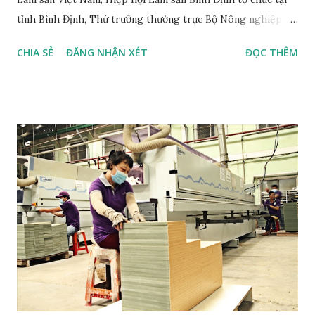
tỉnh Bình Định, Thứ trưởng thường trực Bộ Nông nghiệp và
Phát triển nông thôn Hà Công Tuấn cho rằng ngành gỗ
CHIA SẺ
ĐĂNG NHẬN XÉT
ĐỌC THÊM
Việt Nam đã tham gia vào các “tuyến đường cao tốc” mà mới
đây nhất là "tuyến" EVFTA (Hiệp định Thương mại tự do giữa
Việt Nam và Liên minh châu Âu). Một dây chuyền sản xuất đồ
gỗ xuất khẩu. ( Ảnh: An Hiếu/TTXVN) Lợi thế về thuế suất
của các nước châu Âu đối với các sản phẩm ngành gỗ của Việt
Nam từ EVFTA không lớn, nhưng lợi thế rất lớn là giảm
thiểu rủi ro về thương mại trong thời gian tới. Trên "tuyến
cao tốc" này, vấn đề của Việt Nam là "phương tiện vận chuyển
và sản phẩm nào sẽ được vận chuyển." Đại dịch Covid-19 và
các diễn biến trong lĩnh vực thương mại trên thế giới đang
đặt ngành gỗ Việt Nam cần thay đổi để đón thời cơ khi chạy
trên "các tuyến cao tốc." Thứ trưởng...