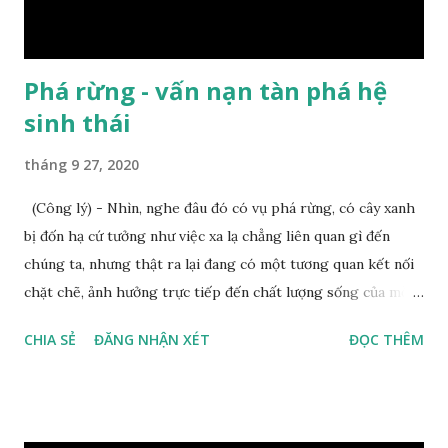
với các sở, ngành, địa phương tham mưu xây ...
Phá rừng - vấn nạn tàn phá hệ
sinh thái
tháng 9 27, 2020
(Công lý) - Nhìn, nghe đâu đó có vụ phá rừng, có cây xanh
bị đốn hạ cứ tưởng như việc xa lạ chẳng liên quan gì đến
chúng ta, nhưng thật ra lại đang có một tương quan kết nối
chặt chẽ, ảnh hưởng trực tiếp đến chất lượng sống của mỗi
người. Mới đây, lãnh đạo tỉnh Lâm Đồng đã có văn bản gửi Sở
CHIA SẺ
ĐĂNG NHẬN XÉT
ĐỌC THÊM
Nông nghiệp và Phát triển nông thôn, Công an tỉnh, UBND
huyện Lạc Dương và Vườn Quốc gia Bidoup - Núi Bà để chỉ
đạo khẩn trương điều tra, xử lý nghiêm vụ đầu độc rừng
thông tại tiểu khu 145B (thị trấn Lạc Dương, huyện Lạc