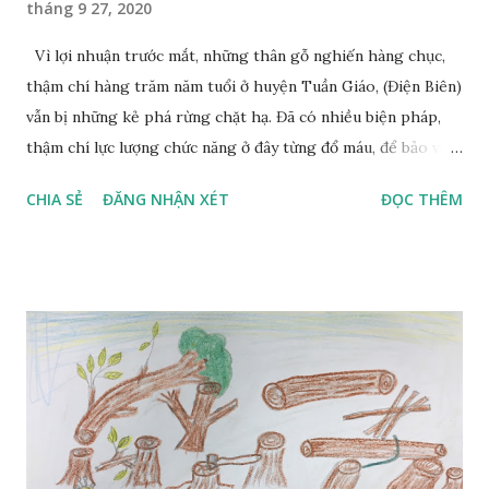
tháng 9 27, 2020
với cùng kỳ năm 2019; Nhật Bản đạt 855,8 triệu USD,
giảm7,6% so với cùng kỳ năm 2019; Trung Quốc đạt 828,3
Vì lợi nhuận trước mắt, những thân gỗ nghiến hàng chục,
triệu USD, tăng 10,3% so với cùng kỳ năm 2019; EU đạt
thậm chí hàng trăm năm tuổi ở huyện Tuần Giáo, (Điện Biên)
588,8 triệu USD, giảm 7,4 % so với cùng kỷ năm 2019; Hàn
vẫn bị những kẻ phá rừng chặt hạ. Đã có nhiều biện pháp,
Quốc 542,8 triệu USD, ...
thậm chí lực lượng chức năng ở đây từng đổ máu, để bảo vệ
những cây gỗ, nhưng tình trạng chặt hạ, buôn bán trái phép
CHIA SẺ
ĐĂNG NHẬN XÉT
ĐỌC THÊM
gỗ nghiến vẫn diễn ra rất phức tạp. Bình luận 0 Khi lính
biên phòng thành “chuyên gia nông nghiệp” cùng dân trồng
lúa nước Bắt sống đối tượng vận chuyển 41 bánh Heroin Khai
thác gỗ nghiến trái phép ở Điện Biên, máu rừng chảy về
xuôi