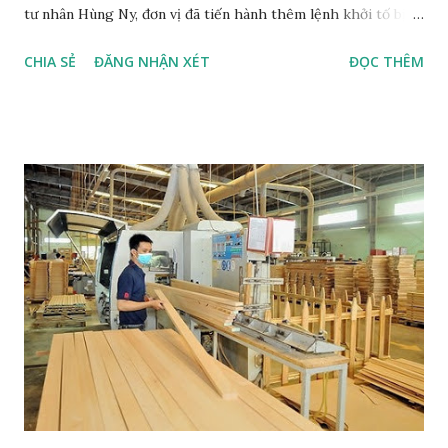
tư nhân Hùng Ny, đơn vị đã tiến hành thêm lệnh khởi tố bị
can và ra lệnh bắt tạm giam với đối tượng Lê Huy Vũ (42 tuổi,
CHIA SẺ
ĐĂNG NHẬN XÉT
ĐỌC THÊM
trú tại thôn 2, xã Ia Hlốp, huyện Chư Sê, tỉnh Gia Lai) để
điều tra về hành vi vi phạm các quy định về khai thác, bảo vệ
rừng và quản lý lâm sản. Viện Kiểm sát nhân dân cùng cấp đã
phê chuẩn quyết định trên. Cơ quan Cảnh sát Điều tra -
Công an tỉnh Gia Lai tiến hành đọc lệnh khởi tố vụ án, khởi
tố bị can đối với Lê Huy Vũ. Điều tra bước đầu xác định, Vũ có
2 tiền án về các tội "Cướp giật tài sản" và "Đánh bạc". Sau khi
ra tù, Vũ móc nối với một số đối tượng để mua gỗ lậu tại khu
vực biên giới thuộc địa phận xã Ia Mơr, huyện Chư Prông
(Gia Lai). Sau đó, Vũ dùng ô tô để chở gỗ về bán cho Doanh
nghiệp tư nhân Hùng Ny tại thôn Mỹ Thạch 3, thị trấn Chư
Sê, huyện Chư Sê do Ng...