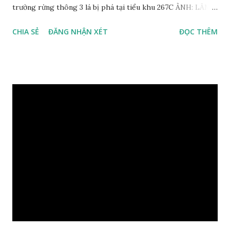
trường rừng thông 3 lá bị phá tại tiểu khu 267C ẢNH: LÂM
VIÊN Ngày 29.6, UBND tỉnh Lâm Đồng cho biết vừa ban
CHIA SẺ
ĐĂNG NHẬN XÉT
ĐỌC THÊM
hành văn bản yêu cầu các cơ quan chức năng khẩn trương xác
minh, điều tra làm rõ và xử lý nghiêm vụ phá rừng thông 3 lá
trái pháp luật gần đèo Prenn , tại tiểu khu 267C (xã Hiệp
An, H.Đức Trọng) mà báo chí đã phản ánh. Theo đó, UBND
tỉnh yêu cầu Chủ tịch UBND H.Đức Trọng chỉ đạo các cơ
quan chức năng thuộc huyện khẩn trương xác minh, điều tra
làm rõ vụ việc, xác định đối tượng vi phạm, hoàn tất hồ sơ để
xử lý nghiêm theo quy định của pháp luật. Rừng thông bị
cưa hạ trái phép với mục đích chiếm đất ẢNH: LÂM VIÊN
Bên cạnh đó, tổ chức kiểm điểm, làm rõ trách nhiệm, xử lý
trách nhiệm theo quy định đối với tổ chức, cá nhân có liên
quan do thiếu trách nhiệm, không kịp thời kiểm tra, phát
hiện, ngăn chặn để ...