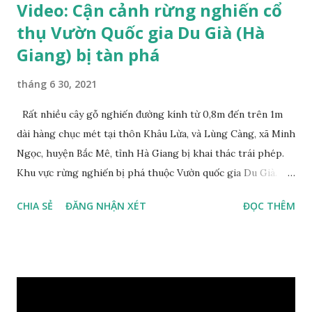
Video: Cận cảnh rừng nghiến cổ
thụ Vườn Quốc gia Du Già (Hà
Giang) bị tàn phá
tháng 6 30, 2021
Rất nhiều cây gỗ nghiến đường kính từ 0,8m đến trên 1m
dài hàng chục mét tại thôn Khâu Lừa, và Lùng Càng, xã Minh
Ngọc, huyện Bắc Mê, tỉnh Hà Giang bị khai thác trái phép.
Khu vực rừng nghiến bị phá thuộc Vườn quốc gia Du Già.
Bình luận 0 Cục Kiểm lâm chỉ đạo “nóng” vụ phá rừng quy
CHIA SẺ
ĐĂNG NHẬN XÉT
ĐỌC THÊM
mô lớn chưa từng có ở Vườn Quốc gia Du Già (Hà Giang) Chủ
tịch UBND tỉnh Hà Giang vào hiện trường vụ phá rừng
nghiến ở Vườn Quốc gia Du Già Hà Giang: Rừng nghiến cổ
thụ ở Vườn Quốc gia Du Già bị tàn phá với quy mô chưa từng
có Cục Kiểm lâm: Đề nghị Tuyên Quang kiểm tra, xử lý tình
trạng phá rừng nghiến sau loạt bài phản ánh của Dân Việt