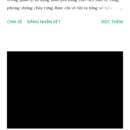
phòng chống cháy rừng được chi vô tội vạ tổng số tiền sai
phạm hơn 6,5 tỷ đồng. Ngoài sai phạm nghiêm trọng trên,
CHIA SẺ
ĐĂNG NHẬN XÉT
ĐỌC THÊM
Thanh tra phát hiện việc thiếu trách nhiệm khi quản lý rừng
trên địa bàn huyện Kiên Hải. Phá rừng phòng hộ làm đường
vào thủy điện Nước Long Rừng phòng hộ đầu nguồn bị tàn
phá để… trồng keo Tạm giữ 2 nghi can phá 3.600 m2 rừng
phòng hộ ở Đà Lạt Bắt kẻ cầm đầu sới bạc giữa rừng phòng
hộ Xác định 6 đối tượng triệt hạ rừng phòng hộ ở Lạc
Dương, Lâm Đồng Ai đốn hạ 11 cây gỗ cổ thụ trong rừng
phòng hộ Phước Sơn? Bỗng dưng mất 854ha đất rừng
phòng hộ Ngày 31-12-1998, UBND tỉnh Kiên Giang ban hành
quyết định số 4041 giao đất và cấp giấy chứng nhận quyền
sử dụng đất (sổ đỏ) cho BQLR phòng hộ Ven biển và Bảo vệ
Biên giới với tổng diện tích gần 2.800ha gồm: xã Hòn Nghệ
gần 340ha, xã Sơn Hải 424ha, xã Lại ...