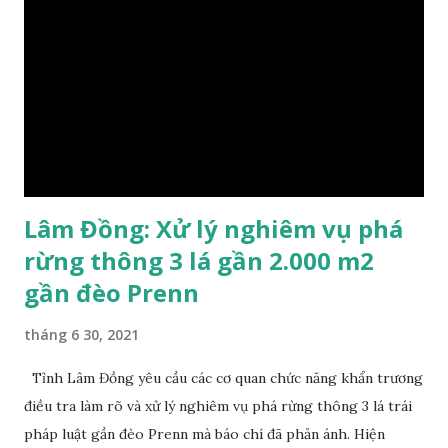
cắt hạ bằng cưa xăng. Gỗ khai thác một số đã được cưa, xẻ
đưa đi khỏi hiện trường, gỗ còn lại hiện trường gốc, thân cây
đã phủ rêu mục hết phần giác, chỉ còn lại phần lõi (đối với
gỗ Dổi), vỏ cây đã bị bong tróc…. Khối lượng gỗ tròn bị khai
thác là hơn 32m3. Khối lượng gỗ còn lại tại hiện trường có
khả năng thu giữ 32 lóng với khối lượng gần 9...
Lâm Đồng: Xử lý nghiêm vụ phá
rừng thông 3 lá gần 2.000 m2
gần đèo Prenn
tháng 6 30, 2021
Tỉnh Lâm Đồng yêu cầu các cơ quan chức năng khẩn trương
điều tra làm rõ và xử lý nghiêm vụ phá rừng thông 3 lá trái
pháp luật gần đèo Prenn mà báo chí đã phản ánh. Hiện