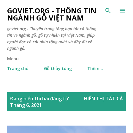
Chuyển đến nội dung chính
GOVIET.ORG - THÔNG TIN
NGÀNH GỖ VIỆT NAM
goviet.org - Chuyên trang tổng hợp tất cả thông
tin về ngành gỗ, gỗ tự nhiên tại Việt Nam, giúp
người đọc có cái nhìn tổng quát và đầy đủ về
ngành gỗ.
Menu
Trang chủ
Gỗ thủy tùng
Thêm…
B
Đang hiển thị bài đăng từ
HIỂN THỊ TẤT CẢ
à
Tháng 6, 2021
i
đ
ă