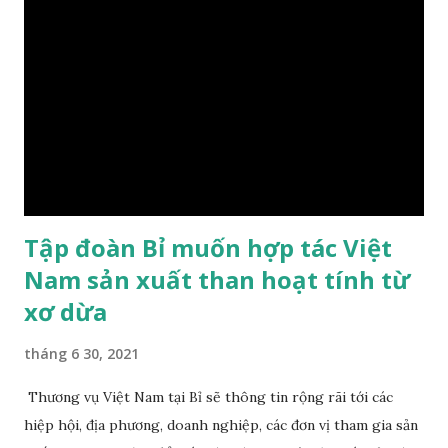
00:02:38 Video: Cận cảnh rừng nghiến cổ thụ ở Vườn Quốc
gia Du Già bị tàn phá Theo cơ quan chức năng tỉnh Hà
Giang, riêng trong sáng 11/6 cơ quan chức năng đã kiểm
đếm hơn 20 cây nghiến cổ thụ bị cưa đổ, xẻ thành thớt tại xã
Minh Ngọc, huyện Bắc Mê, tỉnh Hà Giang. (Ảnh: Lam Anh)
Hiện trạng bên trong VQG Du Già thuộc địa phận xã Minh
Ngọc, huyện Bắc Mê...
Tập đoàn Bỉ muốn hợp tác Việt
Nam sản xuất than hoạt tính từ
xơ dừa
tháng 6 30, 2021
Thương vụ Việt Nam tại Bỉ sẽ thông tin rộng rãi tới các
hiệp hội, địa phương, doanh nghiệp, các đơn vị tham gia sản