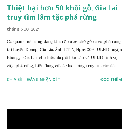
Thiệt hại hơn 50 khối gỗ, Gia Lai
truy tìm lâm tặc phá rừng
tháng 6 30, 2021
Cơ quan chức năng đang làm rõ vụ xe chở gỗ và vụ phá rừng
tại huyện Kbang, Gia Lia. Ảnh T.T \ Ngày 30.6, UBND huyện
Kbang, Gia Lai cho biết, đã gửi báo cáo về UBND tỉnh vụ
việc phá rừng, hiện đang cử các lực lượng truy tìm các đối
tượng vi phạm lâm luật. Theo báo cáo của UBND huyện
CHIA SẺ
ĐĂNG NHẬN XÉT
ĐỌC THÊM
Kbang, ngày 23.6, Hạt Kiểm lâm huyện phối hợp cùng Phòng
Cảnh sát môi trường Công an tỉnh Gia Lai, Công an huyện
Kbang, Tổ liên ngành xã Đăkrong kiểm tra thực tế hiện
trường tại khoảnh 3, tiểu khu 25, lâm phần Công ty TNHH
MTV Lâm nghiệp Đăkrong quản lý. Qua đó, phát hiện có 11
cây gỗ Dổi, Thông nàng… bị khai thác trái pháp luật, dấu vết