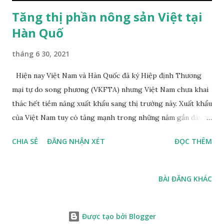
Tăng thị phần nông sản Việt tại
Hàn Quố
tháng 6 30, 2021
Hiện nay Việt Nam và Hàn Quốc đã ký Hiệp định Thương
mại tự do song phương (VKFTA) nhưng Việt Nam chưa khai
thác hết tiềm năng xuất khẩu sang thị trường này. Xuất khẩu
của Việt Nam tuy có tăng mạnh trong những năm gần đây
nhưng còn chiếm tỷ trọng nhỏ trong tổng nhập khẩu của
CHIA SẺ
ĐĂNG NHẬN XÉT
ĐỌC THÊM
Hàn Quốc, chỉ khoảng 3,9%... Thanh long là một trong 5 loại
quả được cấp phép xuất khẩu vào Hàn Quốc "Hàn Quốc
không chỉ là nhà đầu tư lớn tại Việt Nam mà còn là đối tác
BÀI ĐĂNG KHÁC
thương mại hết sức quan trọng. Đây là thị trường có nhu cầu
nhập khẩu lớn, còn nhiều tiềm năng, dư địa cho xuất khẩu
các mặt hàng của Việt Nam nói chung và hàng thủy hải sản,
Được tạo bởi Blogger