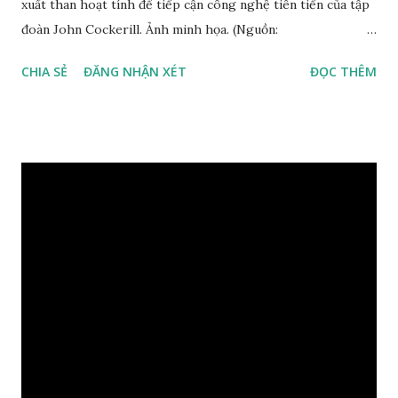
xuất than hoạt tính để tiếp cận công nghệ tiên tiến của tập
đoàn John Cockerill. Ảnh minh họa. (Nguồn:
truyenhinhdulich.vn) Miền Trung và khu vực Đồng bằng
CHIA SẺ
ĐĂNG NHẬN XÉT
ĐỌC THÊM
sông Cửu Long của Việt Nam là nơi cây dừa phát triển mạnh.
Ước tính, Việt Nam mỗi năm thu hoạch từ 1,3-1,4 tỷ trái dừa.
Tuy nhiên, do chưa có công nghệ xử lý bài bản nên các phụ
phẩm từ dừa gây ô nhiễm môi trường và đang là vấn đề lớn
đối với các cơ quan chức năng. Theo phóng viên TTXVN tại
Brussels, trong buổi làm việc mới đây với đại diện Thương vụ
Việt Nam tại Vương quốc Bỉ, tập đoàn giải pháp công nghệ
hàng đầu của Bỉ John Cockerill bày tỏ mong muốn được
chuyển giao cho phía Việt Nam công nghệ tiên tiến sản xuất
than hoạt tính từ gáo và xơ dừa. Ông Eric Franssen - Giám
đốc phát triển kinh doanh của John Cockerill, cho biết Việt
Nam có nhiều lợi thế trong năng lượng tái tạo, sản xuất
nhiệt sinh khối từ rác thải...