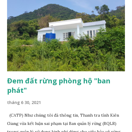
n
g
Đem đất rừng phòng hộ "ban
phát"
tháng 6 30, 2021
(CATP) Như chúng tôi đã thông tin, Thanh tra tỉnh Kiên
Giang vừa kết luận sai phạm tại Ban quản lý rừng (BQLR)
trong quản lý, sử dụng kinh phí dùng cho việc bảo vệ rừng,