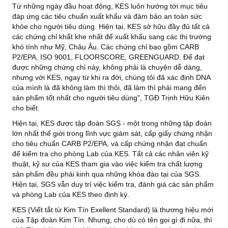
Từ những ngày đầu hoạt động, KES luôn hướng tới mục tiêu
đáp ứng các tiêu chuẩn xuất khẩu và đảm bảo an toàn sức
khỏe cho người tiêu dùng. Hiện tại, KES sở hữu đầy đủ tất cả
các chứng chỉ khắt khe nhất để xuất khẩu sang các thị trường
khó tính như Mỹ, Châu Âu. Các chứng chỉ bao gồm CARB
P2/EPA, ISO 9001, FLOORSCORE, GREENGUARD. Để đạt
được những chứng chỉ này, không phải là chuyện dễ dàng,
nhưng với KES, ngay từ khi ra đời, chúng tôi đã xác định DNA
của mình là đã không làm thì thôi, đã làm thì phải mang đến
sản phẩm tốt nhất cho người tiêu dùng", TGĐ Trịnh Hữu Kiên
cho biết.
Hiện tại, KES được tập đoàn SGS - một trong những tập đoàn
lớn nhất thế giới trong lĩnh vực giám sát, cấp giấy chứng nhận
cho tiêu chuẩn CARB P2/EPA, và cấp chứng nhận đạt chuẩn
để kiểm tra cho phòng Lab của KES. Tất cả các nhân viên kỹ
thuật, kỹ sư của KES tham gia vào việc kiểm tra chất lượng
sản phẩm đều phải kinh qua những khóa đào tại của SGS.
Hiện tại, SGS vẫn duy trì việc kiểm tra, đánh giá các sản phẩm
và phòng Lab của KES theo định kỳ.
KES (Viết tắt từ Kim Tín Exellent Standard) là thương hiệu mới
của Tập đoàn Kim Tín. Nhưng, cho dù có tên gọi gì đi nữa, thì