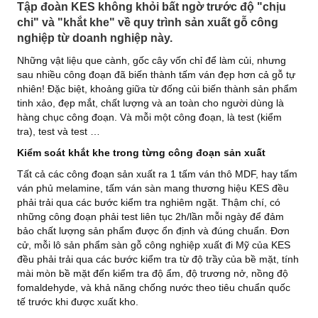
Tập đoàn KES không khỏi bất ngờ trước độ "chịu
chi" và "khắt khe" về quy trình sản xuất gỗ công
nghiệp từ doanh nghiệp này.
Những vật liệu que cành, gốc cây vốn chỉ để làm củi, nhưng
sau nhiều công đoạn đã biến thành tấm ván đẹp hơn cả gỗ tự
nhiên!
Đặc biệt, khoảng giữa từ đống củi biến thành sản phẩm
tinh xảo, đẹp mắt, chất lượng và an toàn cho người dùng là
hàng chục công đoạn. Và mỗi một công đoạn, là test (kiểm
tra), test và test …
Kiểm soát
khắt khe trong từng công đoạn sản xuất
Tất cả các công đoạn sản xuất ra 1 tấm ván thô MDF, hay tấm
ván phủ melamine, tấm ván sàn mang thương hiệu KES đều
phải trải qua các bước kiểm tra nghiêm ngặt. Thậm chí, có
những công đoạn phải test liên tục 2h/lần mỗi ngày để đảm
bảo chất lượng sản phẩm được ổn định và đúng chuẩn. Đơn
cử, mỗi lô sản phẩm sàn gỗ công nghiệp xuất đi Mỹ của KES
đều phải trải qua các bước kiểm tra từ độ trầy của bề mặt, tính
mài mòn bề mặt đến kiểm tra độ ẩm, độ trương nở, nồng độ
fomaldehyde, và khả năng chống nước theo tiêu chuẩn quốc
tế trước khi được xuất kho.