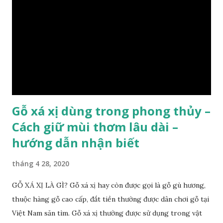
như các loại cây khác thường thân cây được cấu tạo gồm 3
lớp : lớp vỏ, lớp giác và lớp lõi , lớp lõi non bên ngoài có vân
càng vào trong tâm lõi vân càng già và đẹp , thường cứ 1
năm sẽ có 1 lớp vân , nên khi thợ cắt cây biết được độ tuổi
của cây, nhưng điều đặc biệt...
Gỗ xá xị dùng trong phong thủy –
Cách giữ mùi thơm lâu dài –
hướng dẫn nhận biết
tháng 4 28, 2020
GỖ XÁ XỊ LÀ GÌ? Gỗ xá xị hay còn được gọi là gỗ gù hương,
thuộc hàng gỗ cao cấp, đắt tiền thường được dân chơi gỗ tại
Việt Nam săn tìm. Gỗ xá xị thường được sử dụng trong vật