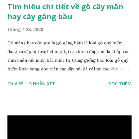
Tìm hiểu chi tiết về gỗ cây măn
hay cây găng bầu
tháng 4 28, 2020
Gỗ măn ( hay còn gọi là gỗ găng bầu) là loại gỗ quý hiếm ,
đang và sắp bị tuyệt chủng tại các khu rừng núi đá khắp các
tỉnh miền núi miền bắc nước ta. Cũng giống bao loài gỗ quý
hiếm khác sống dọc trên các dãy núi đá vôi tại các khu rừng
nhiệt đới miền bắc nước ta , thời xa sưa có rất nhiều loại gỗ
CHIA SẺ
5 NHẬN XÉT
ĐỌC THÊM
quý hiếm khác, như đinh , lim, nghiến , sến, táu, gụ, kháo đá ,
lát đá , trong đó còn có cả 1 số loại gỗ có mùi thơm và lên
tuyết ; như hoàng đàn , ngọc am, gù hương . dã hương , bách
xanh ..vvv…. XEM: https://phongthuygo.com/tim-hieu-
chi-tiet-ve-go-cay-man/ Gỗ măn là 1 loài gỗ sống trên các
vách núi đá vôi hiểm trở , thân cây có mầu hơi đen bạc, cây
thường mọc rất cao từ 5-20m , lá to và mỏng có lông tơ , vẫn