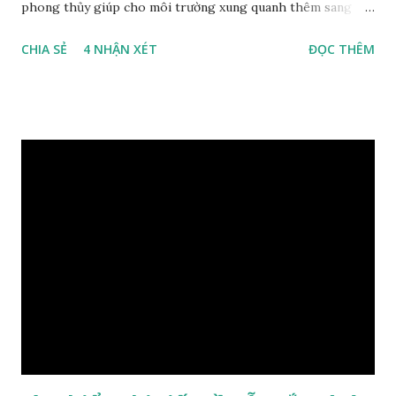
phong thủy giúp cho môi trường xung quanh thêm sang
trọng và đẳng cấp. XEM: https://phongthuygo.com/go-
CHIA SẺ
4 NHẬN XÉT
ĐỌC THÊM
xa-xi-dung-trong-phong-thuy-cach-giu-mui-thom-lau-
dai-huong-dan-nhan-biet/ Gỗ xá xị là loại cây sinh sống
trong rừng sâu, có màu đỏ thẫm, đường vân gỗ tự nhiên uốn
lượn xoáy sâu vào phần lõi tạo ra những đường xoắn ốc kỳ
diệu. Hình dạng những khối gỗ cũng rất đa dạng nên ứng
dụng được nhiều sản phẩm có giá trị cao. Gỗ xa xị đỏ đặc
biệt hơn những loại gỗ khác bởi màu đỏ tươi cảm giác mang
lại sự may mắn. Đây là lý do tại sao người ta lựa chọn loại gỗ
này cho những sản phẩm tượng phong thủy đắt tiền. Tinh
dầu gỗ xá xị còn giúp cải thiện tình trạng sức khỏe của con
người, tinh thần sảng khoái, minh mẫn. Một số nơi sử dụng
gỗ xá xị như một bài thuốc dân gian chữa bện phong hàn,
bệnh tiêu hóa ở trẻ nh...