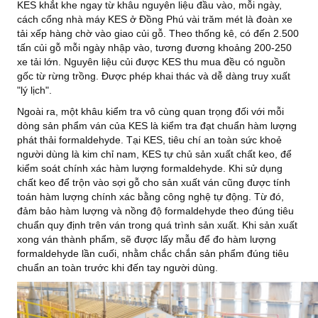
KES khắt khe ngay từ khâu nguyên liệu đầu vào, mỗi ngày,
cách cổng nhà máy KES ở Đồng Phú vài trăm mét là đoàn xe
tải xếp hàng chờ vào giao củi gỗ. Theo thống kê, có đến 2.500
tấn củi gỗ mỗi ngày nhập vào, tương đương khoảng 200-250
xe tải lớn. Nguyên liệu củi được KES thu mua đều có nguồn
gốc từ rừng trồng. Được phép khai thác và dễ dàng truy xuất
"lý lịch".
Ngoài ra, một khâu kiểm tra vô cùng quan trọng đối với mỗi
dòng sản phẩm ván của KES là kiểm tra đạt chuẩn hàm lượng
phát thải formaldehyde. Tại KES, tiêu chí an toàn sức khoẻ
người dùng là kim chỉ nam, KES tự chủ sản xuất chất keo, để
kiểm soát chính xác hàm lượng formaldehyde. Khi sử dụng
chất keo để trộn vào sợi gỗ cho sản xuất ván cũng được tính
toán hàm lượng chính xác bằng công nghệ tự động. Từ đó,
đảm bảo hàm lượng và nồng độ formaldehyde theo đúng tiêu
chuẩn quy định trên ván trong quá trình sản xuất. Khi sản xuất
xong ván thành phẩm, sẽ được lấy mẫu để đo hàm lượng
formaldehyde lần cuối, nhằm chắc chắn sản phẩm đúng tiêu
chuẩn an toàn trước khi đến tay người dùng.