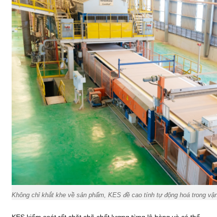
Không chỉ khắt khe về sản phẩm, KES đề cao tính tự động hoá trong vậ
KES kiểm soát rất chặt chẽ chất lượng từng lô hàng và có thể