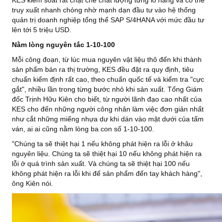
truy xuất nhanh chóng nhờ mạnh dạn đầu tư vào hệ thống
quản trị doanh nghiệp tổng thể SAP S/4HANA với mức đầu tư
lên tới 5 triệu USD.
Nằm lòng
nguyên
tắc
1-10-100
Mỗi công đoạn, từ lúc mua nguyên vật liệu thô đến khi thành
sản phẩm bán ra thị trường, KES đều đặt ra quy định, tiêu
chuẩn kiểm định rất cao, theo chuẩn quốc tế và kiểm tra "cực
gắt", nhiều lần trong từng bước nhỏ khi sản xuất. Tổng Giám
đốc Trịnh Hữu Kiên cho biết, từ người lãnh đạo cao nhất của
KES cho đến những người công nhân làm việc đơn giản nhất
như cắt những miếng nhựa dư khi dán vào mặt dưới của tấm
ván, ai ai cũng nằm lòng ba con số 1-10-100.
"Chúng ta sẽ thiệt hại 1 nếu không phát hiện ra lỗi ở khâu
nguyên liệu. Chúng ta sẽ thiệt hại 10 nếu không phát hiện ra
lỗi ở quá trình sản xuất. Và chúng ta sẽ thiệt hại 100 nếu
không phát hiện ra lỗi khi để sản phẩm đến tay khách hàng",
ông Kiên nói.