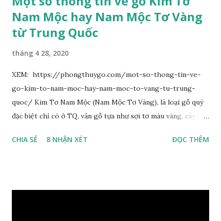
Một số thông tin về gỗ Kim Tơ
Nam Mộc hay Nam Mộc Tơ Vàng
từ Trung Quốc
tháng 4 28, 2020
XEM: https://phongthuygo.com/mot-so-thong-tin-ve-
go-kim-to-nam-moc-hay-nam-moc-to-vang-tu-trung-
quoc/ Kim Tơ Nam Mộc (Nam Mộc Tơ Vàng), là loại gỗ quý
đặc biệt chỉ có ở TQ, vân gỗ tựa như sợi tơ màu vàng, cây gỗ
phân bố ở Tứ Xuyên và một số vùng thuộc phía Nam sông
CHIA SẺ
8 NHẬN XÉT
ĐỌC THÊM
Trường Giang, do vậy có tên gọi Kim Tơ Nam Mộc. Kim Tơ
Nam Mộc có mùi thơm, vân thẳng và chặt, khó biến hình và
nứt, là một nguyên liệu quý dành cho xây dựng và đồ nội thất
cao cấp. Trong lịch sử, nó chuyên được dùng cho cung điện
hoàng gia, xây dựng chùa, và làm các đồ nội thất cao cấp. Nó
khác với các loại Nam Mộc thông thường ở chỗ vân gỗ chiếu