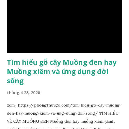
Tìm hiểu gỗ cây Muồng đen hay
Muồng xiêm và ứng dụng đời
sống
tháng 4 28, 2020
xem: https://phongthuygo.com/tim-hieu-go-cay-muong-
den-hay-muong-xiem-va-ung-dung-doi-song/ TÌM HIỂU
VỀ CÂY MUỒNG ĐEN Muồng đen hay muồng xiêm (danh