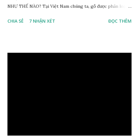
NHƯ THẾ NÀO? Tại Việt Nam chúng ta, gỗ được phân loại
thành 8 nhóm đánh số thứ tự bằng chữ số la mã từ I đến VIII.
CHIA SẺ
7 NHẬN XÉT
ĐỌC THÊM
Cách phân loại này dựa trên các tiêu chí như đặc điểm, tính
chất tự nhiên, khả năng gia công, mục đích sử dụng và giá
trị kinh tế … Cao nhất là nhóm I và thấp nhất là nhóm VIII.
Gỗ kháo thuộc nhóm gỗ số VI, đây là loại gỗ phổ biến ở Việt
Nam, nó có những đặc điểm như nhẹ, dễ chế biến, khả năng
chịu lực ở mức độ trung bình. Khi quyết định dùng gỗ để làm
nội thất thì chúng ta rất cần tìm hiểu gỗ thuộc nhóm mấy,
có những tính chất như thế nào, giá thành ra sao để đảm
bảo lựa chọn được loại gỗ ưng ý nhất, phù hợp nhất với yêu
cầu và mục đích của mình. Có 2 loại gỗ nu kháo: Gỗ nu kháo
đỏ Gỗ nu kháo vàng Gỗ kháo có tên khoa học là Machinus
Bonii Lecomte, đây là loại gỗ xuất hiện rất phổ biến ở nước
ta và các quốc g...