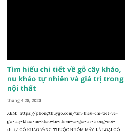
dưới ánh nắng hiện lên như những sợi tơ vàng óng ánh, lấp
lánh và có mùi hương thanh nhã thoang thoảng. GIÁ TRỊ
KINH TẾ VÀ PHONG THỦY CỦA KIM TƠ NAM MỘC Kim
Tơ Nam Mộc được phân thành nhiều đẳng cấp thường căn cứ
theo tuổi của cây gỗ, tuổi càng cao thì gỗ càng quý. Cao cấp
nhất là Kim Tơ Nam Mộc Âm Trầm ngàn năm. Loại này là
phát sinh biến dị tự nhiên từ hai ngàn...
Tìm hiểu chi tiết về gỗ cây kháo,
nu kháo tự nhiên và giá trị trong
nội thất
tháng 4 28, 2020
XEM: https://phongthuygo.com/tim-hieu-chi-tiet-ve-
go-cay-khao-nu-khao-tu-nhien-va-gia-tri-trong-noi-
that/ GỖ KHÁO VÀNG THUỘC NHÓM MẤY, LÀ LOẠI GỖ