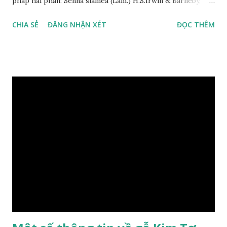
pháp hai phần: Senna siamea (Lam.) H.S.Irwin & Barneby,
đồng nghĩa: Cassia siamea Lam., 1785) thuộc họ Đậu
CHIA SẺ
ĐĂNG NHẬN XÉT
ĐỌC THÊM
(Fabaceae). Là cây nguyên sản ở vùng Đông Nam Á. Ở Việt
Nam cây mọc hoang dại trong các rừng tự nhiên từ Quảng
Ninh đến các tỉnh Tây Nguyên như Gia Lai, Kon Tum, Đắk
Lắk và phía nam như Đồng Nai. Là loài cây trung tính, thiên
về ưa sáng; chịu hạn tốt. Cây thường xanh. Vỏ gần nhẵn, cành
non có khía phủ lông tơ mịn. Lá kép lông chim một lần chẵn,
mọc cách, dài 10–15 cm, cuống lá dài 2–3 cm. Lá kèm nhỏ,
sớm rụng. Lá chét 7-15 đôi, hình bầu dục rộng đến bầu dục
dài, dài 3–7 cm rộng 1-2 đầu tròn với một mũi kim ngắn. Cụm
hoa chùy lớn ở đầu cành, nhiều hoa. Lá bắc hình trứng
ngược, đầu có mũi nhọn dài. Cánh đài 5 hình tròn, dày, không
bằng nhau, mặt ngoài phủ lông nhung. Cánh tràng màu vàng
có hình trứng ngược, rộng, ...