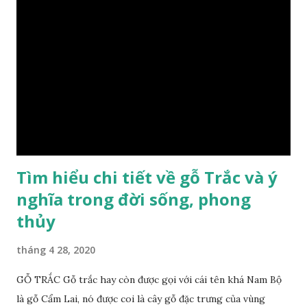
dụng được nhiều sản phẩm có giá trị cao. Gỗ xa xị đỏ đặc
biệt hơn những loại gỗ khác bởi màu đỏ tươi cảm giác mang
lại sự may mắn. Đây là lý do tại sao người ta lựa chọn loại gỗ
này cho những sản phẩm tượng phong thủy đắt tiền. Tinh
dầu gỗ xá xị còn giúp cải thiện tình trạng sức khỏe của con
người, tinh thần sảng khoái, minh mẫn. Một số nơi sử dụng
gỗ xá xị như một bài thuốc dân gian chữa bện phong hàn,
bệnh tiêu hóa ở trẻ nh...
Tìm hiểu chi tiết về gỗ Trắc và ý
nghĩa trong đời sống, phong
thủy
tháng 4 28, 2020
GỖ TRẮC Gỗ trắc hay còn được gọi với cái tên khá Nam Bộ
là gỗ Cẩm Lai, nó được coi là cây gỗ đặc trưng của vùng