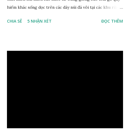
hiếm khác sống dọc trên các dãy núi đá vôi tại các khu rừng
nhiệt đới miền bắc nước ta , thời xa sưa có rất nhiều loại gỗ
CHIA SẺ
5 NHẬN XÉT
ĐỌC THÊM
quý hiếm khác, như đinh , lim, nghiến , sến, táu, gụ, kháo đá ,
lát đá , trong đó còn có cả 1 số loại gỗ có mùi thơm và lên
tuyết ; như hoàng đàn , ngọc am, gù hương . dã hương , bách
xanh ..vvv…. XEM: https://phongthuygo.com/tim-hieu-
chi-tiet-ve-go-cay-man/ Gỗ măn là 1 loài gỗ sống trên các
vách núi đá vôi hiểm trở , thân cây có mầu hơi đen bạc, cây
thường mọc rất cao từ 5-20m , lá to và mỏng có lông tơ , vẫn
như các loại cây khác thường thân cây được cấu tạo gồm 3
lớp : lớp vỏ, lớp giác và lớp lõi , lớp lõi non bên ngoài có vân
càng vào trong tâm lõi vân càng già và đẹp , thường cứ 1
năm sẽ có 1 lớp vân , nên khi thợ cắt cây biết được độ tuổi
của cây, nhưng điều đặc biệt...