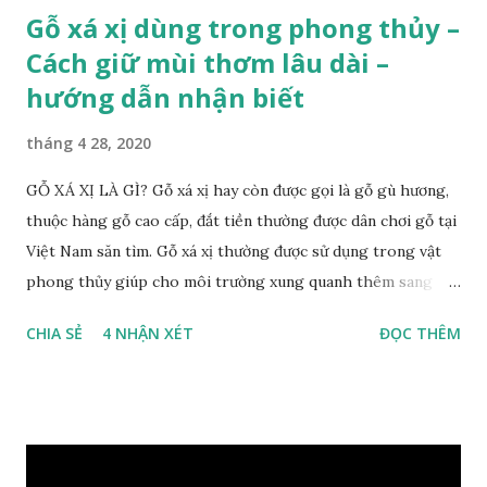
Gỗ xá xị dùng trong phong thủy –
Cách giữ mùi thơm lâu dài –
hướng dẫn nhận biết
tháng 4 28, 2020
GỖ XÁ XỊ LÀ GÌ? Gỗ xá xị hay còn được gọi là gỗ gù hương,
thuộc hàng gỗ cao cấp, đắt tiền thường được dân chơi gỗ tại
Việt Nam săn tìm. Gỗ xá xị thường được sử dụng trong vật
phong thủy giúp cho môi trường xung quanh thêm sang
trọng và đẳng cấp. XEM: https://phongthuygo.com/go-
CHIA SẺ
4 NHẬN XÉT
ĐỌC THÊM
xa-xi-dung-trong-phong-thuy-cach-giu-mui-thom-lau-
dai-huong-dan-nhan-biet/ Gỗ xá xị là loại cây sinh sống
trong rừng sâu, có màu đỏ thẫm, đường vân gỗ tự nhiên uốn
lượn xoáy sâu vào phần lõi tạo ra những đường xoắn ốc kỳ
diệu. Hình dạng những khối gỗ cũng rất đa dạng nên ứng