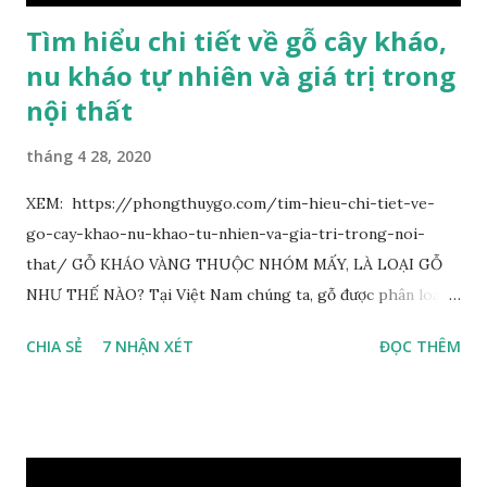
Tìm hiểu chi tiết về gỗ cây kháo,
nu kháo tự nhiên và giá trị trong
nội thất
tháng 4 28, 2020
XEM: https://phongthuygo.com/tim-hieu-chi-tiet-ve-
go-cay-khao-nu-khao-tu-nhien-va-gia-tri-trong-noi-
that/ GỖ KHÁO VÀNG THUỘC NHÓM MẤY, LÀ LOẠI GỖ
NHƯ THẾ NÀO? Tại Việt Nam chúng ta, gỗ được phân loại
thành 8 nhóm đánh số thứ tự bằng chữ số la mã từ I đến VIII.
CHIA SẺ
7 NHẬN XÉT
ĐỌC THÊM
Cách phân loại này dựa trên các tiêu chí như đặc điểm, tính
chất tự nhiên, khả năng gia công, mục đích sử dụng và giá
trị kinh tế … Cao nhất là nhóm I và thấp nhất là nhóm VIII.
Gỗ kháo thuộc nhóm gỗ số VI, đây là loại gỗ phổ biến ở Việt
Nam, nó có những đặc điểm như nhẹ, dễ chế biến, khả năng