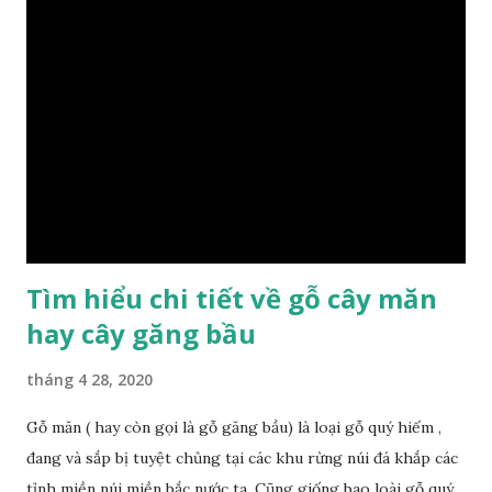
chịu lực ở mức độ trung bình. Khi quyết định dùng gỗ để làm
nội thất thì chúng ta rất cần tìm hiểu gỗ thuộc nhóm mấy,
có những tính chất như thế nào, giá thành ra sao để đảm
bảo lựa chọn được loại gỗ ưng ý nhất, phù hợp nhất với yêu
cầu và mục đích của mình. Có 2 loại gỗ nu kháo: Gỗ nu kháo
đỏ Gỗ nu kháo vàng Gỗ kháo có tên khoa học là Machinus
Bonii Lecomte, đây là loại gỗ xuất hiện rất phổ biến ở nước
ta và các quốc g...
Tìm hiểu chi tiết về gỗ cây măn
hay cây găng bầu
tháng 4 28, 2020
Gỗ măn ( hay còn gọi là gỗ găng bầu) là loại gỗ quý hiếm ,
đang và sắp bị tuyệt chủng tại các khu rừng núi đá khắp các
tỉnh miền núi miền bắc nước ta. Cũng giống bao loài gỗ quý