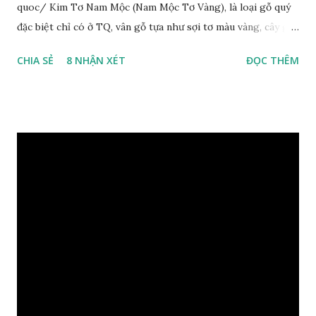
quoc/ Kim Tơ Nam Mộc (Nam Mộc Tơ Vàng), là loại gỗ quý
đặc biệt chỉ có ở TQ, vân gỗ tựa như sợi tơ màu vàng, cây gỗ
phân bố ở Tứ Xuyên và một số vùng thuộc phía Nam sông
CHIA SẺ
8 NHẬN XÉT
ĐỌC THÊM
Trường Giang, do vậy có tên gọi Kim Tơ Nam Mộc. Kim Tơ
Nam Mộc có mùi thơm, vân thẳng và chặt, khó biến hình và
nứt, là một nguyên liệu quý dành cho xây dựng và đồ nội thất
cao cấp. Trong lịch sử, nó chuyên được dùng cho cung điện
hoàng gia, xây dựng chùa, và làm các đồ nội thất cao cấp. Nó
khác với các loại Nam Mộc thông thường ở chỗ vân gỗ chiếu
dưới ánh nắng hiện lên như những sợi tơ vàng óng ánh, lấp
lánh và có mùi hương thanh nhã thoang thoảng. GIÁ TRỊ
KINH TẾ VÀ PHONG THỦY CỦA KIM TƠ NAM MỘC Kim
Tơ Nam Mộc được phân thành nhiều đẳng cấp thường căn cứ
theo tuổi của cây gỗ, tuổi càng cao thì gỗ càng quý. Cao cấp
nhất là Kim Tơ Nam Mộc Âm Trầm ngàn năm. Loại này là
phát sinh biến dị tự nhiên từ hai ngàn...