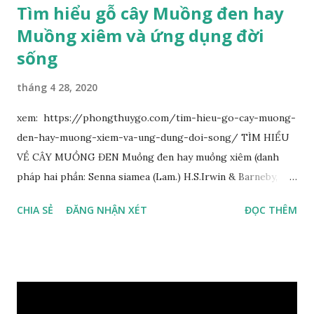
Tìm hiểu gỗ cây Muồng đen hay
Muồng xiêm và ứng dụng đời
sống
tháng 4 28, 2020
xem: https://phongthuygo.com/tim-hieu-go-cay-muong-
den-hay-muong-xiem-va-ung-dung-doi-song/ TÌM HIỂU
VỀ CÂY MUỒNG ĐEN Muồng đen hay muồng xiêm (danh
pháp hai phần: Senna siamea (Lam.) H.S.Irwin & Barneby,
đồng nghĩa: Cassia siamea Lam., 1785) thuộc họ Đậu
CHIA SẺ
ĐĂNG NHẬN XÉT
ĐỌC THÊM
(Fabaceae). Là cây nguyên sản ở vùng Đông Nam Á. Ở Việt
Nam cây mọc hoang dại trong các rừng tự nhiên từ Quảng
Ninh đến các tỉnh Tây Nguyên như Gia Lai, Kon Tum, Đắk
Lắk và phía nam như Đồng Nai. Là loài cây trung tính, thiên
về ưa sáng; chịu hạn tốt. Cây thường xanh. Vỏ gần nhẵn, cành