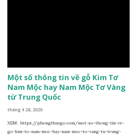
non có khía phủ lông tơ mịn. Lá kép lông chim một lần chẵn,
mọc cách, dài 10–15 cm, cuống lá dài 2–3 cm. Lá kèm nhỏ,
sớm rụng. Lá chét 7-15 đôi, hình bầu dục rộng đến bầu dục
dài, dài 3–7 cm rộng 1-2 đầu tròn với một mũi kim ngắn. Cụm
hoa chùy lớn ở đầu cành, nhiều hoa. Lá bắc hình trứng
ngược, đầu có mũi nhọn dài. Cánh đài 5 hình tròn, dày, không
bằng nhau, mặt ngoài phủ lông nhung. Cánh tràng màu vàng
có hình trứng ngược, rộng, ...
Một số thông tin về gỗ Kim Tơ
Nam Mộc hay Nam Mộc Tơ Vàng
từ Trung Quốc
tháng 4 28, 2020
XEM: https://phongthuygo.com/mot-so-thong-tin-ve-
go-kim-to-nam-moc-hay-nam-moc-to-vang-tu-trung-