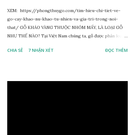
XEM: https://phongthuygo.com/tim-hieu-chi-tiet-ve-
go-cay-khao-nu-khao-tu-nhien-va-gia-tri-trong-noi-
that/ GỖ KHÁO VÀNG THUỘC NHÓM MẤY, LÀ LOẠI GỖ
NHƯ THẾ NÀO? Tại Việt Nam chúng ta, gỗ được phân loại
thành 8 nhóm đánh số thứ tự bằng chữ số la mã từ I đến VIII.
CHIA SẺ
7 NHẬN XÉT
ĐỌC THÊM
Cách phân loại này dựa trên các tiêu chí như đặc điểm, tính
chất tự nhiên, khả năng gia công, mục đích sử dụng và giá
trị kinh tế … Cao nhất là nhóm I và thấp nhất là nhóm VIII.
Gỗ kháo thuộc nhóm gỗ số VI, đây là loại gỗ phổ biến ở Việt
Nam, nó có những đặc điểm như nhẹ, dễ chế biến, khả năng
chịu lực ở mức độ trung bình. Khi quyết định dùng gỗ để làm
nội thất thì chúng ta rất cần tìm hiểu gỗ thuộc nhóm mấy,
có những tính chất như thế nào, giá thành ra sao để đảm
bảo lựa chọn được loại gỗ ưng ý nhất, phù hợp nhất với yêu
cầu và mục đích của mình. Có 2 loại gỗ nu kháo: Gỗ nu kháo