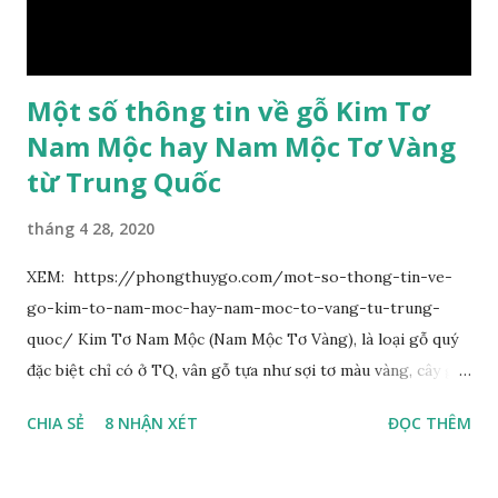
bằng nhau, mặt ngoài phủ lông nhung. Cánh tràng màu vàng
có hình trứng ngược, rộng, ...
Một số thông tin về gỗ Kim Tơ
Nam Mộc hay Nam Mộc Tơ Vàng
từ Trung Quốc
tháng 4 28, 2020
XEM: https://phongthuygo.com/mot-so-thong-tin-ve-
go-kim-to-nam-moc-hay-nam-moc-to-vang-tu-trung-
quoc/ Kim Tơ Nam Mộc (Nam Mộc Tơ Vàng), là loại gỗ quý
đặc biệt chỉ có ở TQ, vân gỗ tựa như sợi tơ màu vàng, cây gỗ
phân bố ở Tứ Xuyên và một số vùng thuộc phía Nam sông
CHIA SẺ
8 NHẬN XÉT
ĐỌC THÊM
Trường Giang, do vậy có tên gọi Kim Tơ Nam Mộc. Kim Tơ
Nam Mộc có mùi thơm, vân thẳng và chặt, khó biến hình và
nứt, là một nguyên liệu quý dành cho xây dựng và đồ nội thất