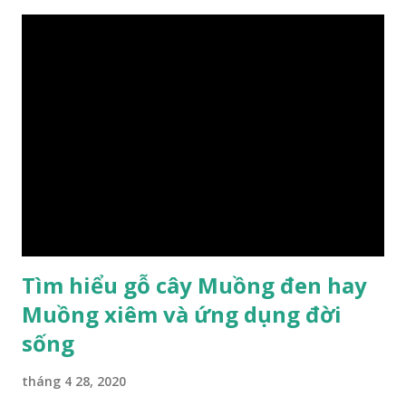
n
h
ậ
n
x
é
t
Tìm hiểu gỗ cây Muồng đen hay
Muồng xiêm và ứng dụng đời
sống
tháng 4 28, 2020