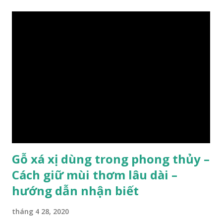
xanh ..vvv…. XEM: https://phongthuygo.com/tim-hieu-
chi-tiet-ve-go-cay-man/ Gỗ măn là 1 loài gỗ sống trên các
vách núi đá vôi hiểm trở , thân cây có mầu hơi đen bạc, cây
thường mọc rất cao từ 5-20m , lá to và mỏng có lông tơ , vẫn
như các loại cây khác thường thân cây được cấu tạo gồm 3
lớp : lớp vỏ, lớp giác và lớp lõi , lớp lõi non bên ngoài có vân
càng vào trong tâm lõi vân càng già và đẹp , thường cứ 1
năm sẽ có 1 lớp vân , nên khi thợ cắt cây biết được độ tuổi
của cây, nhưng điều đặc biệt...
Gỗ xá xị dùng trong phong thủy –
Cách giữ mùi thơm lâu dài –
hướng dẫn nhận biết
tháng 4 28, 2020