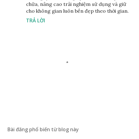
chữa, nâng cao trải nghiệm sử dụng và giữ
cho không gian luôn bền đẹp theo thời gian.
TRẢ LỜI
Đ
ă
n
Bài đăng phổ biến từ blog này
g