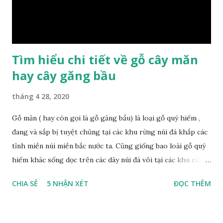
đỏ Gỗ nu kháo vàng Gỗ kháo có tên khoa học là Machinus
Bonii Lecomte, đây là loại gỗ xuất hiện rất phổ biến ở nước
ta và các quốc g...
Tìm hiểu chi tiết về gỗ cây măn
hay cây găng bầu
tháng 4 28, 2020
Gỗ măn ( hay còn gọi là gỗ găng bầu) là loại gỗ quý hiếm ,
đang và sắp bị tuyệt chủng tại các khu rừng núi đá khắp các
tỉnh miền núi miền bắc nước ta. Cũng giống bao loài gỗ quý
hiếm khác sống dọc trên các dãy núi đá vôi tại các khu rừng
nhiệt đới miền bắc nước ta , thời xa sưa có rất nhiều loại gỗ
CHIA SẺ
5 NHẬN XÉT
ĐỌC THÊM
quý hiếm khác, như đinh , lim, nghiến , sến, táu, gụ, kháo đá ,
lát đá , trong đó còn có cả 1 số loại gỗ có mùi thơm và lên
tuyết ; như hoàng đàn , ngọc am, gù hương . dã hương , bách