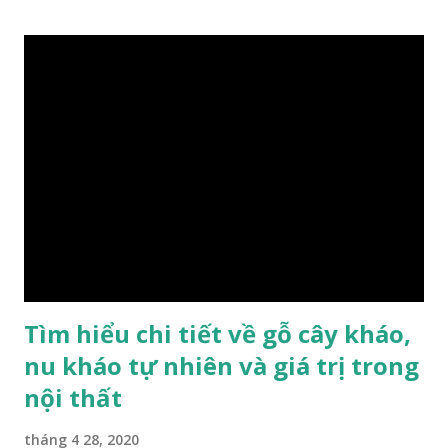
cao cấp. Trong lịch sử, nó chuyên được dùng cho cung điện
hoàng gia, xây dựng chùa, và làm các đồ nội thất cao cấp. Nó
khác với các loại Nam Mộc thông thường ở chỗ vân gỗ chiếu
dưới ánh nắng hiện lên như những sợi tơ vàng óng ánh, lấp
lánh và có mùi hương thanh nhã thoang thoảng. GIÁ TRỊ
KINH TẾ VÀ PHONG THỦY CỦA KIM TƠ NAM MỘC Kim
Tơ Nam Mộc được phân thành nhiều đẳng cấp thường căn cứ
theo tuổi của cây gỗ, tuổi càng cao thì gỗ càng quý. Cao cấp
nhất là Kim Tơ Nam Mộc Âm Trầm ngàn năm. Loại này là
phát sinh biến dị tự nhiên từ hai ngàn...
Tìm hiểu chi tiết về gỗ cây kháo,
nu kháo tự nhiên và giá trị trong
nội thất
tháng 4 28, 2020