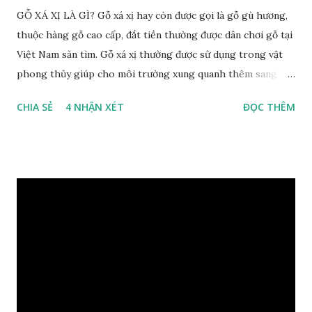
GỖ XÁ XỊ LÀ GÌ? Gỗ xá xị hay còn được gọi là gỗ gù hương,
thuộc hàng gỗ cao cấp, đắt tiền thường được dân chơi gỗ tại
Việt Nam săn tìm. Gỗ xá xị thường được sử dụng trong vật
phong thủy giúp cho môi trường xung quanh thêm sang
trọng và đẳng cấp. XEM: https://phongthuygo.com/go-
CHIA SẺ
4 NHẬN XÉT
ĐỌC THÊM
xa-xi-dung-trong-phong-thuy-cach-giu-mui-thom-lau-
dai-huong-dan-nhan-biet/ Gỗ xá xị là loại cây sinh sống
trong rừng sâu, có màu đỏ thẫm, đường vân gỗ tự nhiên uốn
lượn xoáy sâu vào phần lõi tạo ra những đường xoắn ốc kỳ
diệu. Hình dạng những khối gỗ cũng rất đa dạng nên ứng
dụng được nhiều sản phẩm có giá trị cao. Gỗ xa xị đỏ đặc
biệt hơn những loại gỗ khác bởi màu đỏ tươi cảm giác mang
lại sự may mắn. Đây là lý do tại sao người ta lựa chọn loại gỗ
này cho những sản phẩm tượng phong thủy đắt tiền. Tinh
dầu gỗ xá xị còn giúp cải thiện tình trạng sức khỏe của con
người, tinh thần sảng khoái, minh mẫn. Một số nơi sử dụng