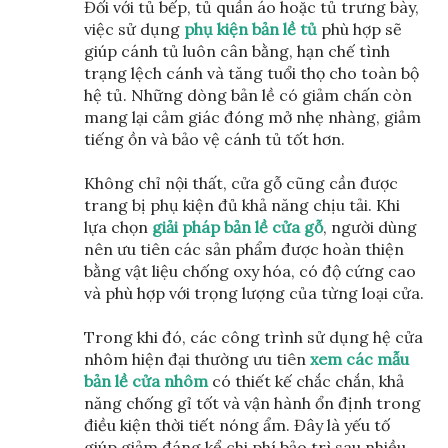
Đối với tủ bếp, tủ quần áo hoặc tủ trưng bày,
việc sử dụng
phụ kiện bản lề tủ
phù hợp sẽ
giúp cánh tủ luôn cân bằng, hạn chế tình
trạng lệch cánh và tăng tuổi thọ cho toàn bộ
hệ tủ. Những dòng bản lề có giảm chấn còn
mang lại cảm giác đóng mở nhẹ nhàng, giảm
tiếng ồn và bảo vệ cánh tủ tốt hơn.
Không chỉ nội thất, cửa gỗ cũng cần được
trang bị phụ kiện đủ khả năng chịu tải. Khi
lựa chọn
giải pháp bản lề cửa gỗ
, người dùng
nên ưu tiên các sản phẩm được hoàn thiện
bằng vật liệu chống oxy hóa, có độ cứng cao
và phù hợp với trọng lượng của từng loại cửa.
Trong khi đó, các công trình sử dụng hệ cửa
nhôm hiện đại thường ưu tiên
xem các mẫu
bản lề cửa nhôm
có thiết kế chắc chắn, khả
năng chống gỉ tốt và vận hành ổn định trong
điều kiện thời tiết nóng ẩm. Đây là yếu tố
giúp giảm đáng kể chi phí bảo trì sau nhiều