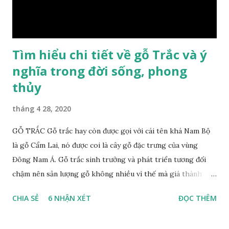
gỗ xá xị như một bài thuốc dân gian chữa bện phong hàn,
bệnh tiêu hóa ở trẻ nh...
Tìm hiểu chi tiết về gỗ Trắc và ý
nghĩa trong đời sống, phong
thủy
tháng 4 28, 2020
GỖ TRẮC Gỗ trắc hay còn được gọi với cái tên khá Nam Bộ
là gỗ Cẩm Lai, nó được coi là cây gỗ đặc trưng của vùng
Đông Nam Á. Gỗ trắc sinh trưởng và phát triển tương đối
chậm nên sản lượng gỗ không nhiều vì thế mà giá thành
cũng khá cao không phải ai cũng sở hữu được. Cây gỗ trắc
CHIA SẺ
6 NHẬN XÉT
ĐỌC THÊM
khá lớn, cây trưởng thành tới kỳ thu hoạch thường cao
trung bình 25m. Thân cây to và chắc chắn với đường kính lên