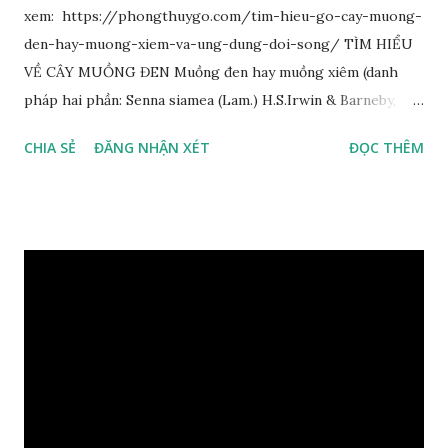
xem: https://phongthuygo.com/tim-hieu-go-cay-muong-
den-hay-muong-xiem-va-ung-dung-doi-song/ TÌM HIỂU
VỀ CÂY MUỒNG ĐEN Muồng đen hay muồng xiêm (danh
pháp hai phần: Senna siamea (Lam.) H.S.Irwin & Barneby,
đồng nghĩa: Cassia siamea Lam., 1785) thuộc họ Đậu
CHIA SẺ
ĐĂNG NHẬN XÉT
ĐỌC THÊM
(Fabaceae). Là cây nguyên sản ở vùng Đông Nam Á. Ở Việt
Nam cây mọc hoang dại trong các rừng tự nhiên từ Quảng
Ninh đến các tỉnh Tây Nguyên như Gia Lai, Kon Tum, Đắk
Lắk và phía nam như Đồng Nai. Là loài cây trung tính, thiên
về ưa sáng; chịu hạn tốt. Cây thường xanh. Vỏ gần nhẵn, cành
non có khía phủ lông tơ mịn. Lá kép lông chim một lần chẵn,
mọc cách, dài 10–15 cm, cuống lá dài 2–3 cm. Lá kèm nhỏ,
sớm rụng. Lá chét 7-15 đôi, hình bầu dục rộng đến bầu dục
dài, dài 3–7 cm rộng 1-2 đầu tròn với một mũi kim ngắn. Cụm
hoa chùy lớn ở đầu cành, nhiều hoa. Lá bắc hình trứng
ngược, đầu có mũi nhọn dài. Cánh đài 5 hình tròn, dày, không