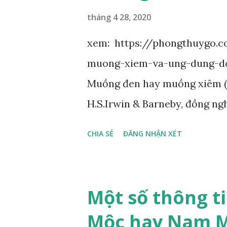
tháng 4 28, 2020
xem: https://phongthuygo.
muong-xiem-va-ung-dung-d
Muồng đen hay muồng xiêm (d
H.S.Irwin & Barneby, đồng ngh
Đậu (Fabaceae). Là cây nguy
CHIA SẺ
ĐĂNG NHẬN XÉT
cây mọc hoang dại trong các 
Tây Nguyên như Gia Lai, Kon
Là loài cây trung tính, thiên 
Một số thông t
Vỏ gần nhẵn, cành non có khí
Mộc hay Nam M
lần chẵn, mọc cách, dài 10–15