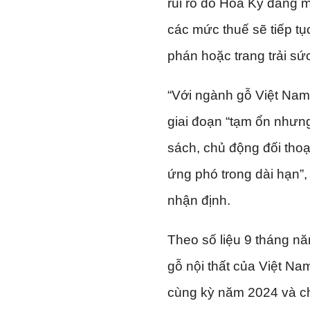
rủi ro do Hoa Kỳ đang m
các mức thuế sẽ tiếp t
phán hoặc trang trải sức
“Với ngành gỗ Việt Nam
giai đoạn “tạm ổn nhưng
sách, chủ động đối thoạ
ứng phó trong dài hạn”, 
nhận định.
Theo số liệu 9 tháng n
gỗ nội thất của Việt Na
cùng kỳ năm 2024 và c