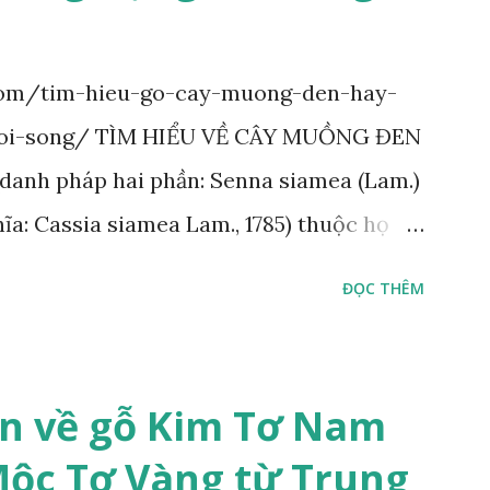
com/tim-hieu-go-cay-muong-den-hay-
oi-song/ TÌM HIỂU VỀ CÂY MUỒNG ĐEN
anh pháp hai phần: Senna siamea (Lam.)
ĩa: Cassia siamea Lam., 1785) thuộc họ
ên sản ở vùng Đông Nam Á. Ở Việt Nam
ĐỌC THÊM
rừng tự nhiên từ Quảng Ninh đến các tỉnh
 Tum, Đắk Lắk và phía nam như Đồng Nai.
về ưa sáng; chịu hạn tốt. Cây thường xanh.
in về gỗ Kim Tơ Nam
a phủ lông tơ mịn. Lá kép lông chim một
ộc Tơ Vàng từ Trung
 cm, cuống lá dài 2–3 cm. Lá kèm nhỏ, sớm