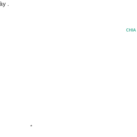
ày .
CHIA