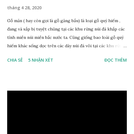
tháng 4 28, 2020
Gỗ măn ( hay còn gọi là gỗ găng bầu) là loại gỗ quý hiếm ,
đang và sắp bị tuyệt chủng tại các khu rừng núi đá khắp các
tỉnh miền núi miền bắc nước ta. Cũng giống bao loài gỗ quý
hiếm khác sống dọc trên các dãy núi đá vôi tại các khu rừng
nhiệt đới miền bắc nước ta , thời xa sưa có rất nhiều loại gỗ
CHIA SẺ
5 NHẬN XÉT
ĐỌC THÊM
quý hiếm khác, như đinh , lim, nghiến , sến, táu, gụ, kháo đá ,
lát đá , trong đó còn có cả 1 số loại gỗ có mùi thơm và lên
tuyết ; như hoàng đàn , ngọc am, gù hương . dã hương , bách
xanh ..vvv…. XEM: https://phongthuygo.com/tim-hieu-
chi-tiet-ve-go-cay-man/ Gỗ măn là 1 loài gỗ sống trên các
vách núi đá vôi hiểm trở , thân cây có mầu hơi đen bạc, cây
thường mọc rất cao từ 5-20m , lá to và mỏng có lông tơ , vẫn
như các loại cây khác thường thân cây được cấu tạo gồm 3
lớp : lớp vỏ, lớp giác và lớp lõi , lớp lõi non bên ngoài có vân