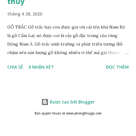
thủy
tháng 4 28, 2020
GỖ TRẮC Gỗ trắc hay còn được gọi với cái tên khá Nam Bộ
là gỗ Cẩm Lai, nó được coi là cây gỗ đặc trưng của vùng
Đông Nam Á. Gỗ trắc sinh trưởng và phát triển tương đối
chậm nên sản lượng gỗ không nhiều vì thế mà giá thành
cũng khá cao không phải ai cũng sở hữu được. Cây gỗ trắc
CHIA SẺ
6 NHẬN XÉT
ĐỌC THÊM
khá lớn, cây trưởng thành tới kỳ thu hoạch thường cao
trung bình 25m. Thân cây to và chắc chắn với đường kính lên
tới 1m. Là loại cây cổ thụ lâu năm nhưng vỏ cây gỗ trắc lại
không bị sần sùi hay tróc vẩy mà ngược lại rất nhẵn và có
Được tạo bởi Blogger
màu nâu xám. Gỗ trắc ưa sáng nên những tán lá nhanh chóng
vươn lên hứng nắng mặt trời, lá có màu xanh rêu nhạt. Họ
Bản quyền thuộc về www.phongthuygo.com
nhà gỗ trắc không sinh sống thành một khu vực chung mà
sống rải rác cách nhau một khoảng khá xa. Độ cao mà cây