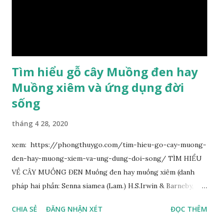
Tìm hiểu gỗ cây Muồng đen hay
Muồng xiêm và ứng dụng đời
sống
tháng 4 28, 2020
xem: https://phongthuygo.com/tim-hieu-go-cay-muong-
den-hay-muong-xiem-va-ung-dung-doi-song/ TÌM HIỂU
VỀ CÂY MUỒNG ĐEN Muồng đen hay muồng xiêm (danh
pháp hai phần: Senna siamea (Lam.) H.S.Irwin & Barneby,
đồng nghĩa: Cassia siamea Lam., 1785) thuộc họ Đậu
CHIA SẺ
ĐĂNG NHẬN XÉT
ĐỌC THÊM
(Fabaceae). Là cây nguyên sản ở vùng Đông Nam Á. Ở Việt