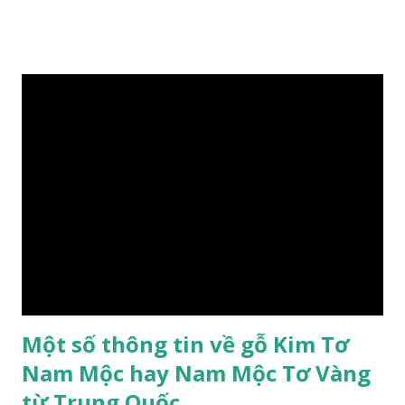
Nam cây mọc hoang dại trong các rừng tự nhiên từ Quảng
Ninh đến các tỉnh Tây Nguyên như Gia Lai, Kon Tum, Đắk
Lắk và phía nam như Đồng Nai. Là loài cây trung tính, thiên
về ưa sáng; chịu hạn tốt. Cây thường xanh. Vỏ gần nhẵn, cành
non có khía phủ lông tơ mịn. Lá kép lông chim một lần chẵn,
mọc cách, dài 10–15 cm, cuống lá dài 2–3 cm. Lá kèm nhỏ,
sớm rụng. Lá chét 7-15 đôi, hình bầu dục rộng đến bầu dục
dài, dài 3–7 cm rộng 1-2 đầu tròn với một mũi kim ngắn. Cụm
hoa chùy lớn ở đầu cành, nhiều hoa. Lá bắc hình trứng
ngược, đầu có mũi nhọn dài. Cánh đài 5 hình tròn, dày, không
bằng nhau, mặt ngoài phủ lông nhung. Cánh tràng màu vàng
có hình trứng ngược, rộng, ...
Một số thông tin về gỗ Kim Tơ
Nam Mộc hay Nam Mộc Tơ Vàng
từ Trung Quốc