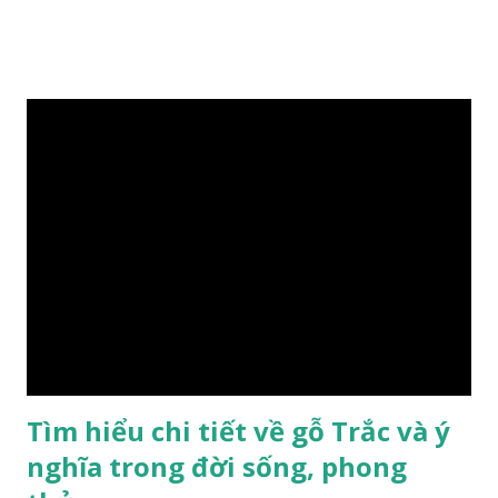
dai-huong-dan-nhan-biet/ Gỗ xá xị là loại cây sinh sống
trong rừng sâu, có màu đỏ thẫm, đường vân gỗ tự nhiên uốn
lượn xoáy sâu vào phần lõi tạo ra những đường xoắn ốc kỳ
diệu. Hình dạng những khối gỗ cũng rất đa dạng nên ứng
dụng được nhiều sản phẩm có giá trị cao. Gỗ xa xị đỏ đặc
biệt hơn những loại gỗ khác bởi màu đỏ tươi cảm giác mang
lại sự may mắn. Đây là lý do tại sao người ta lựa chọn loại gỗ
này cho những sản phẩm tượng phong thủy đắt tiền. Tinh
dầu gỗ xá xị còn giúp cải thiện tình trạng sức khỏe của con
người, tinh thần sảng khoái, minh mẫn. Một số nơi sử dụng
gỗ xá xị như một bài thuốc dân gian chữa bện phong hàn,
bệnh tiêu hóa ở trẻ nh...
Tìm hiểu chi tiết về gỗ Trắc và ý
nghĩa trong đời sống, phong