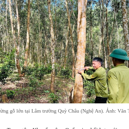
rừng gỗ lớn tại Lâm trường Quỳ Châu (Nghệ An). Ảnh: Văn 