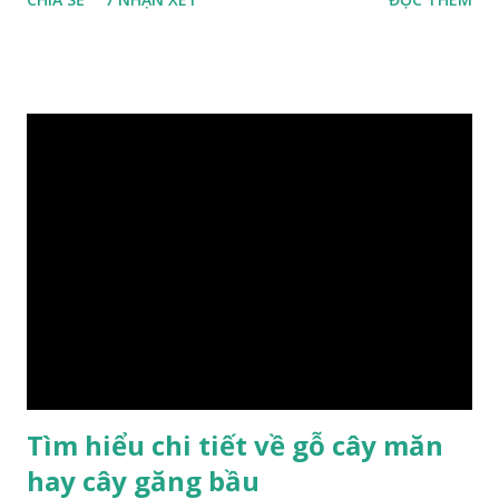
Cách phân loại này dựa trên các tiêu chí như đặc điểm, tính
chất tự nhiên, khả năng gia công, mục đích sử dụng và giá
trị kinh tế … Cao nhất là nhóm I và thấp nhất là nhóm VIII.
Gỗ kháo thuộc nhóm gỗ số VI, đây là loại gỗ phổ biến ở Việt
Nam, nó có những đặc điểm như nhẹ, dễ chế biến, khả năng
chịu lực ở mức độ trung bình. Khi quyết định dùng gỗ để làm
nội thất thì chúng ta rất cần tìm hiểu gỗ thuộc nhóm mấy,
có những tính chất như thế nào, giá thành ra sao để đảm
bảo lựa chọn được loại gỗ ưng ý nhất, phù hợp nhất với yêu
cầu và mục đích của mình. Có 2 loại gỗ nu kháo: Gỗ nu kháo
đỏ Gỗ nu kháo vàng Gỗ kháo có tên khoa học là Machinus
Bonii Lecomte, đây là loại gỗ xuất hiện rất phổ biến ở nước
ta và các quốc g...
Tìm hiểu chi tiết về gỗ cây măn
hay cây găng bầu