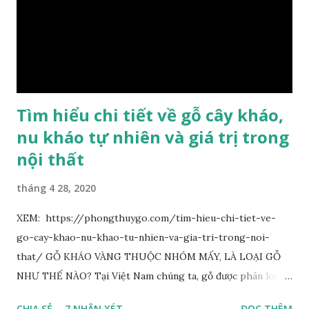
Tơ Nam Mộc được phân thành nhiều đẳng cấp thường căn cứ
theo tuổi của cây gỗ, tuổi càng cao thì gỗ càng quý. Cao cấp
nhất là Kim Tơ Nam Mộc Âm Trầm ngàn năm. Loại này là
phát sinh biến dị tự nhiên từ hai ngàn...
Tìm hiểu chi tiết về gỗ cây kháo,
nu kháo tự nhiên và giá trị trong
nội thất
tháng 4 28, 2020
XEM: https://phongthuygo.com/tim-hieu-chi-tiet-ve-
go-cay-khao-nu-khao-tu-nhien-va-gia-tri-trong-noi-
that/ GỖ KHÁO VÀNG THUỘC NHÓM MẤY, LÀ LOẠI GỖ
NHƯ THẾ NÀO? Tại Việt Nam chúng ta, gỗ được phân loại
thành 8 nhóm đánh số thứ tự bằng chữ số la mã từ I đến VIII.
CHIA SẺ
7 NHẬN XÉT
ĐỌC THÊM