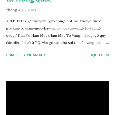
tháng 4 28, 2020
XEM: https://phongthuygo.com/mot-so-thong-tin-ve-
go-kim-to-nam-moc-hay-nam-moc-to-vang-tu-trung-
quoc/ Kim Tơ Nam Mộc (Nam Mộc Tơ Vàng), là loại gỗ quý
đặc biệt chỉ có ở TQ, vân gỗ tựa như sợi tơ màu vàng, cây gỗ
phân bố ở Tứ Xuyên và một số vùng thuộc phía Nam sông
CHIA SẺ
8 NHẬN XÉT
ĐỌC THÊM
Trường Giang, do vậy có tên gọi Kim Tơ Nam Mộc. Kim Tơ
Nam Mộc có mùi thơm, vân thẳng và chặt, khó biến hình và
nứt, là một nguyên liệu quý dành cho xây dựng và đồ nội thất
cao cấp. Trong lịch sử, nó chuyên được dùng cho cung điện
hoàng gia, xây dựng chùa, và làm các đồ nội thất cao cấp. Nó
khác với các loại Nam Mộc thông thường ở chỗ vân gỗ chiếu
dưới ánh nắng hiện lên như những sợi tơ vàng óng ánh, lấp
lánh và có mùi hương thanh nhã thoang thoảng. GIÁ TRỊ
KINH TẾ VÀ PHONG THỦY CỦA KIM TƠ NAM MỘC Kim