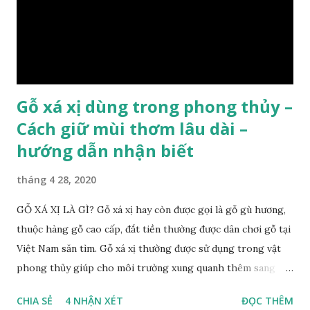
càng vào trong tâm lõi vân càng già và đẹp , thường cứ 1
năm sẽ có 1 lớp vân , nên khi thợ cắt cây biết được độ tuổi
của cây, nhưng điều đặc biệt...
Gỗ xá xị dùng trong phong thủy –
Cách giữ mùi thơm lâu dài –
hướng dẫn nhận biết
tháng 4 28, 2020
GỖ XÁ XỊ LÀ GÌ? Gỗ xá xị hay còn được gọi là gỗ gù hương,
thuộc hàng gỗ cao cấp, đắt tiền thường được dân chơi gỗ tại
Việt Nam săn tìm. Gỗ xá xị thường được sử dụng trong vật
phong thủy giúp cho môi trường xung quanh thêm sang
trọng và đẳng cấp. XEM: https://phongthuygo.com/go-
CHIA SẺ
4 NHẬN XÉT
ĐỌC THÊM
xa-xi-dung-trong-phong-thuy-cach-giu-mui-thom-lau-