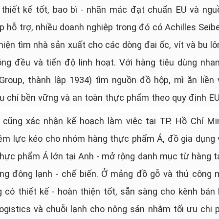
 thiết kế tốt, bao bì - nhãn mác đạt chuẩn EU và ngu
 hỗ trợ, nhiều doanh nghiệp trong đó có Achilles Seibe
iện tìm nhà sản xuất cho các dòng đai ốc, vít và bu lô
g đều và tiến độ linh hoạt. Với hàng tiêu dùng nhan
oup, thành lập 1934) tìm nguồn đồ hộp, mì ăn liền 
êu chí bền vững và an toàn thực phẩm theo quy định E
cũng xác nhận kế hoạch làm việc tại TP. Hồ Chí Mi
hêm lực kéo cho nhóm hàng thực phẩm Á, đồ gia dụng 
ẻ thực phẩm Á lớn tại Anh - mở rộng danh mục từ hàng t
ng đông lạnh - chế biến. Ở mảng đồ gỗ và thủ công 
có thiết kế - hoàn thiện tốt, sẵn sàng cho kênh bán l
logistics và chuỗi lạnh cho nông sản nhằm tối ưu chi p