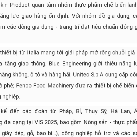
onkin Product quan tâm nhóm thực phẩm chế biến lạnh
ăng lực giao hàng ổn định. Với nhóm đồ gia dụng, c
m các dòng gia dụng - trang trí đạt tiêu chuẩn đóng g
ết bị từ Italia mang tới giải pháp mở rộng chuỗi giá t
tầng giao thông. Blue Engineering giới thiệu năng l
hàng không, ô tô và hàng hải; Unitec S.p.A cung cấp cô
cà phê; Fenco Food Machinery đưa ra thiết bị chế biến 
g nghiệp.
kể đến các đoàn từ Pháp, Bỉ, Thụy Sỹ, Hà Lan, Á
g đa dạng tại VIS 2025, bao gồm Nông sản - thực phẩ
 giày dép, gỗ, bao bì…), công nghiệp hỗ trợ và các s