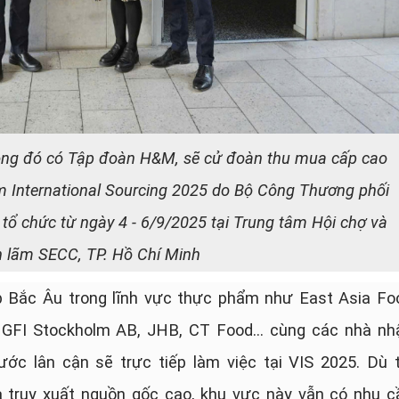
ong đó có Tập đoàn H&M, sẽ cử đoàn thu mua cấp cao
m International Sourcing 2025 do Bộ Công Thương phối
tổ chức từ ngày 4 - 6/9/2025 tại Trung tâm Hội chợ và
n lãm SECC, TP. Hồ Chí Minh
p Bắc Âu trong lĩnh vực thực phẩm như East Asia Fo
, GFI Stockholm AB, JHB, CT Food… cùng các nhà nh
ớc lân cận sẽ trực tiếp làm việc tại VIS 2025. Dù t
à truy xuất nguồn gốc cao, khu vực này vẫn có nhu c