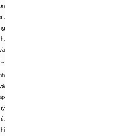
ồn
rt
ng
h,
và
U…
nh
và
ạp
mỹ
ẻ.
hí