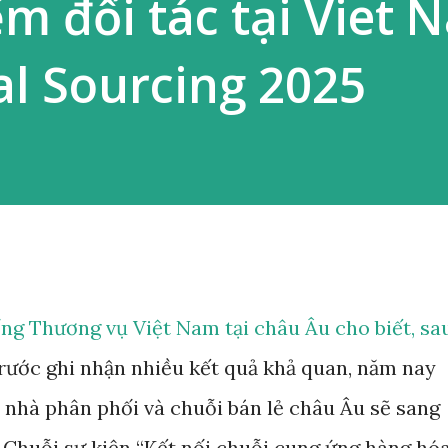
ếm đối tác tại Viet 
al Sourcing 2025
ống Thương vụ Việt Nam tại châu Âu cho biết, sa
rước ghi nhận nhiều kết quả khả quan, năm nay
 nhà phân phối và chuỗi bán lẻ châu Âu sẽ sang
i Chuỗi sự kiện “Kết nối chuỗi cung ứng hàng hó