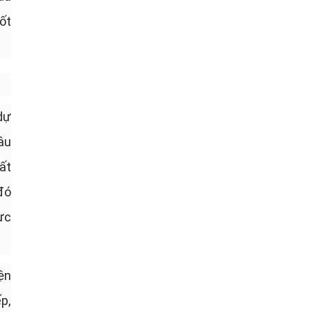
ốt
dự
âu
ất
đó
ực
ện
p,