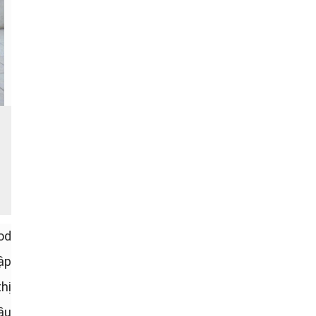
od
ập
hị
ầu