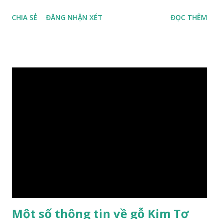
đồng nghĩa: Cassia siamea Lam., 1785) thuộc họ Đậu
CHIA SẺ
ĐĂNG NHẬN XÉT
ĐỌC THÊM
(Fabaceae). Là cây nguyên sản ở vùng Đông Nam Á. Ở Việt
Nam cây mọc hoang dại trong các rừng tự nhiên từ Quảng
Ninh đến các tỉnh Tây Nguyên như Gia Lai, Kon Tum, Đắk
Lắk và phía nam như Đồng Nai. Là loài cây trung tính, thiên
về ưa sáng; chịu hạn tốt. Cây thường xanh. Vỏ gần nhẵn, cành
non có khía phủ lông tơ mịn. Lá kép lông chim một lần chẵn,
mọc cách, dài 10–15 cm, cuống lá dài 2–3 cm. Lá kèm nhỏ,
sớm rụng. Lá chét 7-15 đôi, hình bầu dục rộng đến bầu dục
dài, dài 3–7 cm rộng 1-2 đầu tròn với một mũi kim ngắn. Cụm
hoa chùy lớn ở đầu cành, nhiều hoa. Lá bắc hình trứng
ngược, đầu có mũi nhọn dài. Cánh đài 5 hình tròn, dày, không
bằng nhau, mặt ngoài phủ lông nhung. Cánh tràng màu vàng
có hình trứng ngược, rộng, ...
Một số thông tin về gỗ Kim Tơ