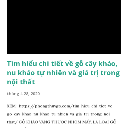
lánh và có mùi hương thanh nhã thoang thoảng. GIÁ TRỊ
KINH TẾ VÀ PHONG THỦY CỦA KIM TƠ NAM MỘC Kim
Tơ Nam Mộc được phân thành nhiều đẳng cấp thường căn cứ
theo tuổi của cây gỗ, tuổi càng cao thì gỗ càng quý. Cao cấp
nhất là Kim Tơ Nam Mộc Âm Trầm ngàn năm. Loại này là
phát sinh biến dị tự nhiên từ hai ngàn...
Tìm hiểu chi tiết về gỗ cây kháo,
nu kháo tự nhiên và giá trị trong
nội thất
tháng 4 28, 2020
XEM: https://phongthuygo.com/tim-hieu-chi-tiet-ve-
go-cay-khao-nu-khao-tu-nhien-va-gia-tri-trong-noi-
that/ GỖ KHÁO VÀNG THUỘC NHÓM MẤY, LÀ LOẠI GỖ