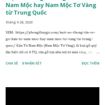
Nam Mộc hay Nam Mộc Tơ Vàng
từ Trung Quốc
tháng 4 28, 2020
XEM: https://phongthuygo.com/mot-so-thong-tin-ve-
go-kim-to-nam-moc-hay-nam-moc-to-vang-tu-trung-
quoc/ Kim Tơ Nam Mộc (Nam Mộc Tơ Vàng), là loại gỗ quý
đặc biệt chỉ có ở TQ, vân gỗ tựa như sợi tơ màu vàng, cây gỗ
phân bố ở Tứ Xuyên và một số vùng thuộc phía Nam sông
CHIA SẺ
8 NHẬN XÉT
ĐỌC THÊM
Trường Giang, do vậy có tên gọi Kim Tơ Nam Mộc. Kim Tơ
Nam Mộc có mùi thơm, vân thẳng và chặt, khó biến hình và
nứt, là một nguyên liệu quý dành cho xây dựng và đồ nội thất
cao cấp. Trong lịch sử, nó chuyên được dùng cho cung điện
hoàng gia, xây dựng chùa, và làm các đồ nội thất cao cấp. Nó
khác với các loại Nam Mộc thông thường ở chỗ vân gỗ chiếu
dưới ánh nắng hiện lên như những sợi tơ vàng óng ánh, lấp