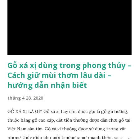
như các loại cây khác thường thân cây được cấu tạo gồm 3
lớp : lớp vỏ, lớp giác và lớp lõi , lớp lõi non bên ngoài có vân
càng vào trong tâm lõi vân càng già và đẹp , thường cứ 1
năm sẽ có 1 lớp vân , nên khi thợ cắt cây biết được độ tuổi
của cây, nhưng điều đặc biệt...
Gỗ xá xị dùng trong phong thủy –
Cách giữ mùi thơm lâu dài –
hướng dẫn nhận biết
tháng 4 28, 2020
GỖ XÁ XỊ LÀ GÌ? Gỗ xá xị hay còn được gọi là gỗ gù hương,
thuộc hàng gỗ cao cấp, đắt tiền thường được dân chơi gỗ tại
Việt Nam săn tìm. Gỗ xá xị thường được sử dụng trong vật
phong thủy giúp cho môi trường xung quanh thêm sang