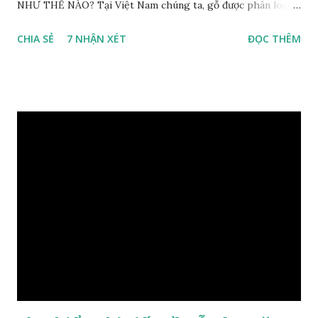
NHƯ THẾ NÀO? Tại Việt Nam chúng ta, gỗ được phân loại
thành 8 nhóm đánh số thứ tự bằng chữ số la mã từ I đến VIII.
CHIA SẺ
7 NHẬN XÉT
ĐỌC THÊM
Cách phân loại này dựa trên các tiêu chí như đặc điểm, tính
chất tự nhiên, khả năng gia công, mục đích sử dụng và giá
trị kinh tế … Cao nhất là nhóm I và thấp nhất là nhóm VIII.
Gỗ kháo thuộc nhóm gỗ số VI, đây là loại gỗ phổ biến ở Việt
Nam, nó có những đặc điểm như nhẹ, dễ chế biến, khả năng
chịu lực ở mức độ trung bình. Khi quyết định dùng gỗ để làm
nội thất thì chúng ta rất cần tìm hiểu gỗ thuộc nhóm mấy,
có những tính chất như thế nào, giá thành ra sao để đảm
bảo lựa chọn được loại gỗ ưng ý nhất, phù hợp nhất với yêu
cầu và mục đích của mình. Có 2 loại gỗ nu kháo: Gỗ nu kháo
đỏ Gỗ nu kháo vàng Gỗ kháo có tên khoa học là Machinus
Bonii Lecomte, đây là loại gỗ xuất hiện rất phổ biến ở nước
ta và các quốc g...