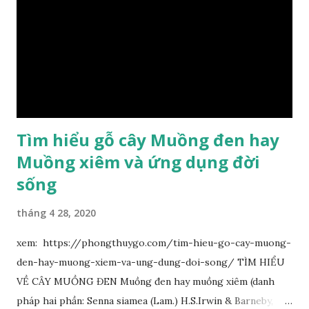
Tìm hiểu gỗ cây Muồng đen hay
Muồng xiêm và ứng dụng đời
sống
tháng 4 28, 2020
xem: https://phongthuygo.com/tim-hieu-go-cay-muong-
den-hay-muong-xiem-va-ung-dung-doi-song/ TÌM HIỂU
VỀ CÂY MUỒNG ĐEN Muồng đen hay muồng xiêm (danh
pháp hai phần: Senna siamea (Lam.) H.S.Irwin & Barneby,