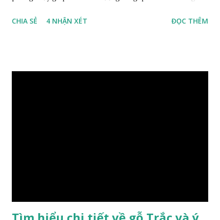
trọng và đẳng cấp. XEM: https://phongthuygo.com/go-
CHIA SẺ
4 NHẬN XÉT
ĐỌC THÊM
xa-xi-dung-trong-phong-thuy-cach-giu-mui-thom-lau-
dai-huong-dan-nhan-biet/ Gỗ xá xị là loại cây sinh sống
trong rừng sâu, có màu đỏ thẫm, đường vân gỗ tự nhiên uốn
lượn xoáy sâu vào phần lõi tạo ra những đường xoắn ốc kỳ
diệu. Hình dạng những khối gỗ cũng rất đa dạng nên ứng
dụng được nhiều sản phẩm có giá trị cao. Gỗ xa xị đỏ đặc
biệt hơn những loại gỗ khác bởi màu đỏ tươi cảm giác mang
lại sự may mắn. Đây là lý do tại sao người ta lựa chọn loại gỗ
này cho những sản phẩm tượng phong thủy đắt tiền. Tinh
dầu gỗ xá xị còn giúp cải thiện tình trạng sức khỏe của con
người, tinh thần sảng khoái, minh mẫn. Một số nơi sử dụng
gỗ xá xị như một bài thuốc dân gian chữa bện phong hàn,
bệnh tiêu hóa ở trẻ nh...
Tìm hiểu chi tiết về gỗ Trắc và ý