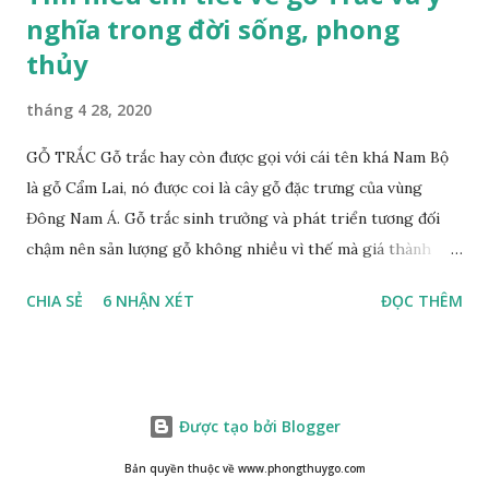
nghĩa trong đời sống, phong
thủy
tháng 4 28, 2020
GỖ TRẮC Gỗ trắc hay còn được gọi với cái tên khá Nam Bộ
là gỗ Cẩm Lai, nó được coi là cây gỗ đặc trưng của vùng
Đông Nam Á. Gỗ trắc sinh trưởng và phát triển tương đối
chậm nên sản lượng gỗ không nhiều vì thế mà giá thành
cũng khá cao không phải ai cũng sở hữu được. Cây gỗ trắc
CHIA SẺ
6 NHẬN XÉT
ĐỌC THÊM
khá lớn, cây trưởng thành tới kỳ thu hoạch thường cao
trung bình 25m. Thân cây to và chắc chắn với đường kính lên
tới 1m. Là loại cây cổ thụ lâu năm nhưng vỏ cây gỗ trắc lại
không bị sần sùi hay tróc vẩy mà ngược lại rất nhẵn và có
Được tạo bởi Blogger
màu nâu xám. Gỗ trắc ưa sáng nên những tán lá nhanh chóng
vươn lên hứng nắng mặt trời, lá có màu xanh rêu nhạt. Họ
Bản quyền thuộc về www.phongthuygo.com