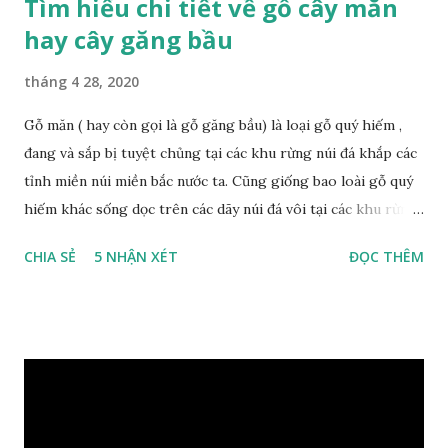
Tìm hiểu chi tiết về gỗ cây măn
hay cây găng bầu
tháng 4 28, 2020
Gỗ măn ( hay còn gọi là gỗ găng bầu) là loại gỗ quý hiếm ,
đang và sắp bị tuyệt chủng tại các khu rừng núi đá khắp các
tỉnh miền núi miền bắc nước ta. Cũng giống bao loài gỗ quý
hiếm khác sống dọc trên các dãy núi đá vôi tại các khu rừng
nhiệt đới miền bắc nước ta , thời xa sưa có rất nhiều loại gỗ
CHIA SẺ
5 NHẬN XÉT
ĐỌC THÊM
quý hiếm khác, như đinh , lim, nghiến , sến, táu, gụ, kháo đá ,
lát đá , trong đó còn có cả 1 số loại gỗ có mùi thơm và lên
tuyết ; như hoàng đàn , ngọc am, gù hương . dã hương , bách
xanh ..vvv…. XEM: https://phongthuygo.com/tim-hieu-
chi-tiet-ve-go-cay-man/ Gỗ măn là 1 loài gỗ sống trên các
vách núi đá vôi hiểm trở , thân cây có mầu hơi đen bạc, cây
thường mọc rất cao từ 5-20m , lá to và mỏng có lông tơ , vẫn