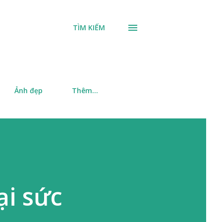
TÌM KIẾM
Ảnh đẹp
Thêm…
ại sức