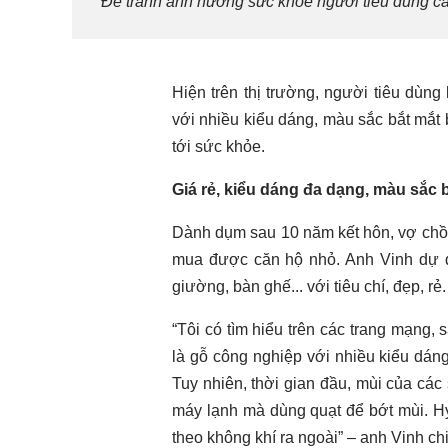
Để tránh ảnh hưởng sức khỏe người tiêu dùng cần
Hiện trên thị trường, người tiêu dùn
với nhiều kiểu dáng, màu sắc bắt mắt b
tới sức khỏe.
Giá rẻ, kiểu dáng đa dạng, màu sắc 
Dành dụm sau 10 năm kết hôn, vợ chồ
mua được căn hộ nhỏ. Anh Vinh dự đị
giường, bàn ghế... với tiêu chí, đẹp, rẻ.
“Tôi có tìm hiểu trên các trang mạng
là gỗ công nghiệp với nhiều kiểu dáng
Tuy nhiên, thời gian đầu, mùi của các 
máy lạnh mà dùng quạt để bớt mùi. H
theo không khí ra ngoài” – anh Vinh chi