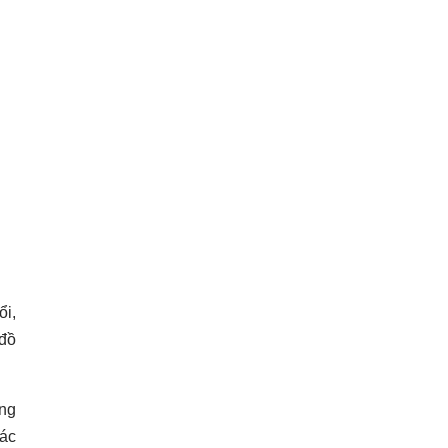
ổi,
 đồ
ũng
hác