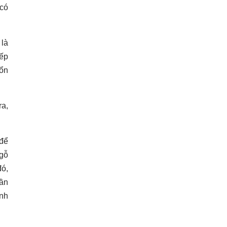
 có
là
iếp
ổn
ra,
 để
 gỗ
đó,
hần
ính