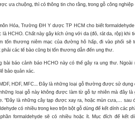
c ưa chuộng, thì có thông tin cho rằng, trong gỗ công nghiệp
ôn Hóa, Trường ĐH Y dược TP HCM cho biết formaldehyde 
là HCHO. Chất này gây kích ứng với da (đỏ, rát da, rộp) khi t
m tổn thương niêm mạc của đường hô hấp, đi vào phổi sẽ t
t phải các tế bào cũng bị tổn thương dẫn đến ung thư.
 bài báo cảnh báo HCHO này có thể gây ra ung thư. Ngoài 
ể bảo quản xác.
 MDF, HDF, MFC... Đây là những loại gỗ thường được sử dụng
a, những loại gỗ này không được làm từ gỗ tự nhiên mà đây là
se. “Đây là những cây tạp được xay ra, hoặc mùn cưa,… sau 
dehyde có nhiều trong keo trộn bột gỗ dùng để kết dính các p
phần formaldehyde sẽ có nhiều hoặc ít. Mục đích để kết d