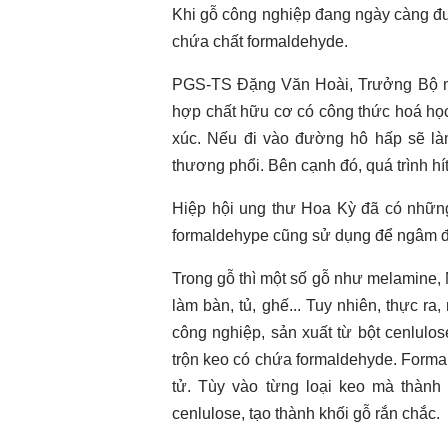
Khi gỗ công nghiệp đang ngày càng đượ
chứa chất formaldehyde.
PGS-TS Đặng Văn Hoài, Trưởng Bộ m
hợp chất hữu cơ có công thức hoá học 
xúc. Nếu đi vào đường hô hấp sẽ là
thương phổi. Bên cạnh đó, quá trình hí
Hiệp hội ung thư Hoa Kỳ đã có những
formaldehype cũng sử dụng để ngâm đ
Trong gỗ thì một số gỗ như melamine,
làm bàn, tủ, ghế... Tuy nhiên, thực r
công nghiệp, sản xuất từ bột cenlulo
trộn keo có chứa formaldehyde. Formal
tử. Tùy vào từng loại keo mà thành 
cenlulose, tạo thành khối gỗ rắn chắc.