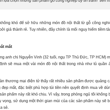
 lựa chọn những sản phẩm gỗ công nghiệp uy tín tránh “tiền mấ
g không khó để sở hữu những món đồ nội thất từ gỗ công ngh
ởi giá thành rẻ. Tuy nhiên, đây chính là mối nguy hiểm tiềm t
bắt mắt
ng anh chị Nguyễn Vinh (32 tuổi, ngụ TP Thủ Đức, TP HCM) 
nh sẽ mua một vài món đồ nội thất trong nhà như tủ quần 
, sàn thương mại điện tử thấy rất nhiều sản phẩm được quảng 
 đẹp mắt, đặc biệt phù hợp túi tiền nên quyết định mua về dù
sản phẩm này rất khó chịu. Vì vậy, trong phòng ngủ tôi không 
y vọng, sử dụng một thời gian mùi của các sản phẩm này sẽ 
a sẻ.