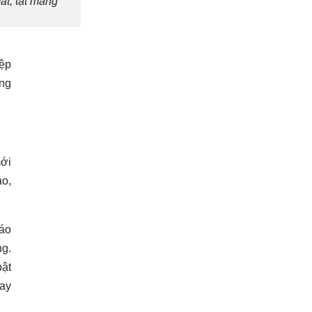
t, tật mang”
iệp
àng
mới
áo,
cáo
ng.
bật
bay