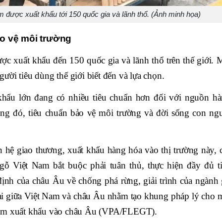
được xuất khẩu tới 150 quốc gia và lãnh thổ. (Ảnh minh họa)
ảo vệ môi trường
c xuất khẩu đến 150 quốc gia và lãnh thổ trên thế giới. 
ời tiêu dùng thế giới biết đến và lựa chọn.
khẩu lớn đang có nhiều tiêu chuẩn hơn đối với nguồn h
ong đó, tiêu chuẩn bảo vệ môi trường và đời sống con ng
an hệ giao thương, xuất khẩu hàng hóa vào thị trường này, 
gỗ Việt Nam bắt buộc phải tuân thủ, thực hiện đầy đủ t
ịnh của châu Âu về chống phá rừng, giải trình của ngành
mại giữa Việt Nam và châu Âu nhằm tạo khung pháp lý cho 
Nam xuất khẩu vào châu Âu (VPA/FLEGT).