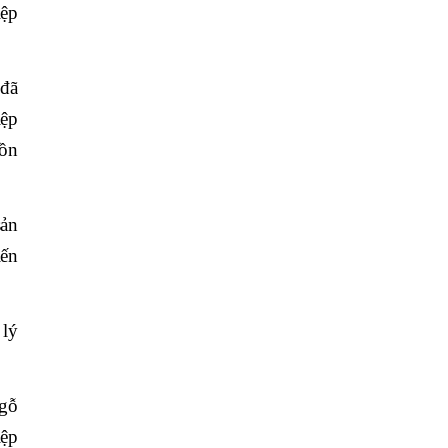
iệp
 đã
iệp
uồn
sản
iến
 lý
 gỗ
iệp