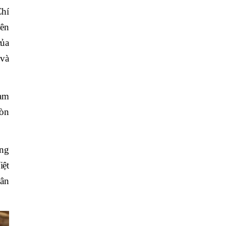
hí
yên
của
 và
Nam
còn
ăng
iệt
gân