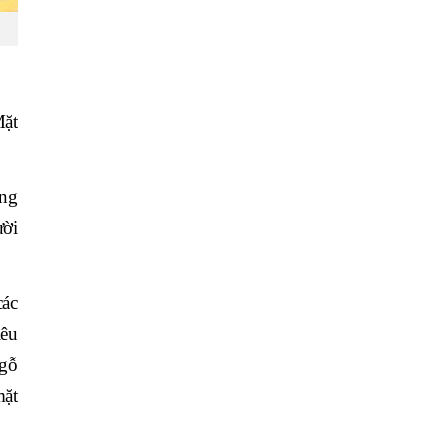
Mặt
àng
ười
các
iêu
 gỗ
mặt