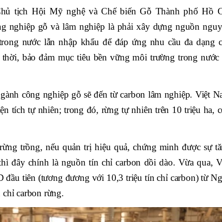
hủ tịch Hội Mỹ nghệ và Chế biến Gỗ Thành phố Hồ C
ng nghiệp gỗ và lâm nghiệp là phải xây dựng nguồn ngu
 trong nước lẫn nhập khẩu để đáp ứng nhu cầu đa dạng 
thời, bảo đảm mục tiêu bền vững môi trường trong nước
 ngành công nghiệp gỗ sẽ đến từ carbon lâm nghiệp. Việt 
n tích tự nhiên; trong đó, rừng tự nhiên trên 10 triệu ha, 
rừng trồng, nếu quản trị hiệu quả, chứng minh được sự t
thì đây chính là nguồn tín chỉ carbon dồi dào. Vừa qua, V
đầu tiên (tương đương với 10,3 triệu tín chỉ carbon) từ N
 chỉ carbon rừng.