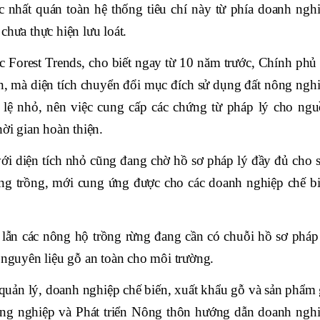
ệc nhất quán toàn hệ thống tiêu chí này từ phía doanh ngh
chưa thực hiện lưu loát.
 Forest Trends, cho biết ngay từ 10 năm trước, Chính phủ
ên, mà diện tích chuyển đổi mục đích sử dụng đất nông ngh
 lệ nhỏ, nên việc cung cấp các chứng từ pháp lý cho ng
ời gian hoàn thiện.
với diện tích nhỏ cũng đang chờ hồ sơ pháp lý đầy đủ cho 
ừng trồng, mới cung ứng được cho các doanh nghiệp chế b
 lẫn các nông hộ trồng rừng đang cần có chuỗi hồ sơ pháp
 nguyên liệu gỗ an toàn cho môi trường.
uản lý, doanh nghiệp chế biến, xuất khẩu gỗ và sản phẩm
ng nghiệp và Phát triển Nông thôn hướng dẫn doanh ngh