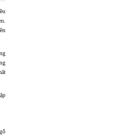
đều
am.
bền
ộng
ứng
hất
hập
 gỗ