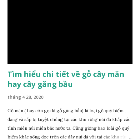
nội thất thì chúng ta rất cần tìm hiểu gỗ thuộc nhóm mấy,
có những tính chất như thế nào, giá thành ra sao để đảm
bảo lựa chọn được loại gỗ ưng ý nhất, phù hợp nhất với yêu
cầu và mục đích của mình. Có 2 loại gỗ nu kháo: Gỗ nu kháo
đỏ Gỗ nu kháo vàng Gỗ kháo có tên khoa học là Machinus
Bonii Lecomte, đây là loại gỗ xuất hiện rất phổ biến ở nước
ta và các quốc g...
Tìm hiểu chi tiết về gỗ cây măn
hay cây găng bầu
tháng 4 28, 2020
Gỗ măn ( hay còn gọi là gỗ găng bầu) là loại gỗ quý hiếm ,
đang và sắp bị tuyệt chủng tại các khu rừng núi đá khắp các
tỉnh miền núi miền bắc nước ta. Cũng giống bao loài gỗ quý
hiếm khác sống dọc trên các dãy núi đá vôi tại các khu rừng