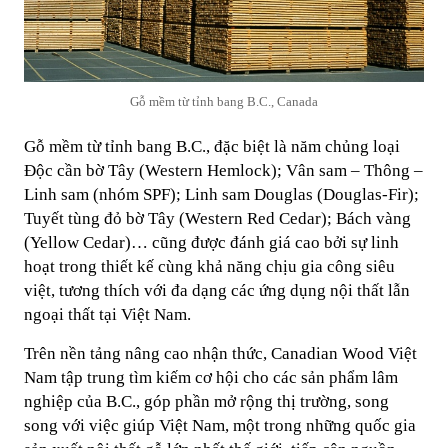
Gỗ mềm từ tỉnh bang B.C., Canada
Gỗ mềm từ tỉnh bang B.C., đặc biệt là năm chủng loại
Độc cần bờ Tây (Western Hemlock); Vân sam – Thông –
Linh sam (nhóm SPF); Linh sam Douglas (Douglas-Fir);
Tuyết tùng đỏ bờ Tây (Western Red Cedar); Bách vàng
(Yellow Cedar)… cũng được đánh giá cao bởi sự linh
hoạt trong thiết kế cùng khả năng chịu gia công siêu
việt, tương thích với đa dạng các ứng dụng nội thất lẫn
ngoại thất tại Việt Nam.
Trên nền tảng nâng cao nhận thức, Canadian Wood Việt
Nam tập trung tìm kiếm cơ hội cho các sản phẩm lâm
nghiệp của B.C., góp phần mở rộng thị trường, song
song với việc giúp Việt Nam, một trong những quốc gia