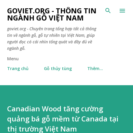
Chuyển đến nội dung chính
GOVIET.ORG - THÔNG TIN
NGÀNH GỖ VIỆT NAM
goviet.org - Chuyên trang tổng hợp tất cả thông
tin về ngành gỗ, gỗ tự nhiên tại Việt Nam, giúp
người đọc có cái nhìn tổng quát và đầy đủ về
ngành gỗ.
Menu
Trang chủ
Gỗ thủy tùng
Thêm…
Canadian Wood tăng cường
quảng bá gỗ mềm từ Canada tại
thị trường Việt Nam