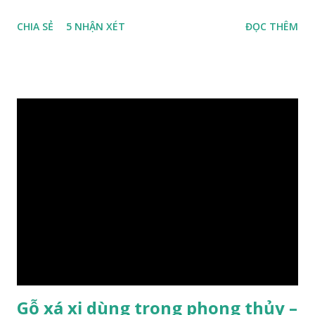
nhiệt đới miền bắc nước ta , thời xa sưa có rất nhiều loại gỗ
CHIA SẺ
5 NHẬN XÉT
ĐỌC THÊM
quý hiếm khác, như đinh , lim, nghiến , sến, táu, gụ, kháo đá ,
lát đá , trong đó còn có cả 1 số loại gỗ có mùi thơm và lên
tuyết ; như hoàng đàn , ngọc am, gù hương . dã hương , bách
xanh ..vvv…. XEM: https://phongthuygo.com/tim-hieu-
chi-tiet-ve-go-cay-man/ Gỗ măn là 1 loài gỗ sống trên các
vách núi đá vôi hiểm trở , thân cây có mầu hơi đen bạc, cây
thường mọc rất cao từ 5-20m , lá to và mỏng có lông tơ , vẫn
như các loại cây khác thường thân cây được cấu tạo gồm 3
lớp : lớp vỏ, lớp giác và lớp lõi , lớp lõi non bên ngoài có vân
càng vào trong tâm lõi vân càng già và đẹp , thường cứ 1
năm sẽ có 1 lớp vân , nên khi thợ cắt cây biết được độ tuổi
của cây, nhưng điều đặc biệt...
Gỗ xá xị dùng trong phong thủy –