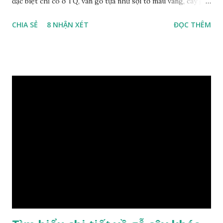
đặc biệt chỉ có ở TQ, vân gỗ tựa như sợi tơ màu vàng, cây gỗ
phân bố ở Tứ Xuyên và một số vùng thuộc phía Nam sông
CHIA SẺ
8 NHẬN XÉT
ĐỌC THÊM
Trường Giang, do vậy có tên gọi Kim Tơ Nam Mộc. Kim Tơ
Nam Mộc có mùi thơm, vân thẳng và chặt, khó biến hình và
nứt, là một nguyên liệu quý dành cho xây dựng và đồ nội thất
cao cấp. Trong lịch sử, nó chuyên được dùng cho cung điện
hoàng gia, xây dựng chùa, và làm các đồ nội thất cao cấp. Nó
khác với các loại Nam Mộc thông thường ở chỗ vân gỗ chiếu
dưới ánh nắng hiện lên như những sợi tơ vàng óng ánh, lấp
lánh và có mùi hương thanh nhã thoang thoảng. GIÁ TRỊ
KINH TẾ VÀ PHONG THỦY CỦA KIM TƠ NAM MỘC Kim
Tơ Nam Mộc được phân thành nhiều đẳng cấp thường căn cứ
theo tuổi của cây gỗ, tuổi càng cao thì gỗ càng quý. Cao cấp
nhất là Kim Tơ Nam Mộc Âm Trầm ngàn năm. Loại này là
phát sinh biến dị tự nhiên từ hai ngàn...