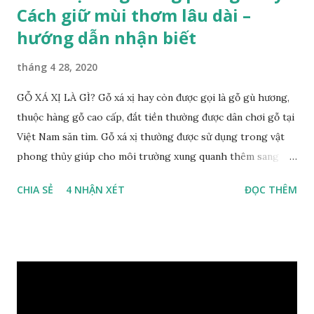
Cách giữ mùi thơm lâu dài –
hướng dẫn nhận biết
tháng 4 28, 2020
GỖ XÁ XỊ LÀ GÌ? Gỗ xá xị hay còn được gọi là gỗ gù hương,
thuộc hàng gỗ cao cấp, đắt tiền thường được dân chơi gỗ tại
Việt Nam săn tìm. Gỗ xá xị thường được sử dụng trong vật
phong thủy giúp cho môi trường xung quanh thêm sang
trọng và đẳng cấp. XEM: https://phongthuygo.com/go-
CHIA SẺ
4 NHẬN XÉT
ĐỌC THÊM
xa-xi-dung-trong-phong-thuy-cach-giu-mui-thom-lau-
dai-huong-dan-nhan-biet/ Gỗ xá xị là loại cây sinh sống
trong rừng sâu, có màu đỏ thẫm, đường vân gỗ tự nhiên uốn
lượn xoáy sâu vào phần lõi tạo ra những đường xoắn ốc kỳ
diệu. Hình dạng những khối gỗ cũng rất đa dạng nên ứng
dụng được nhiều sản phẩm có giá trị cao. Gỗ xa xị đỏ đặc
biệt hơn những loại gỗ khác bởi màu đỏ tươi cảm giác mang