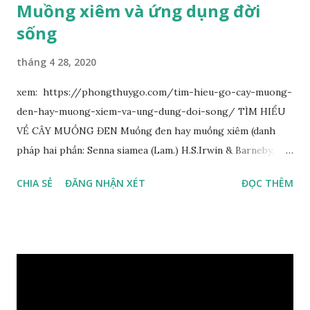
Muồng xiêm và ứng dụng đời
sống
tháng 4 28, 2020
xem: https://phongthuygo.com/tim-hieu-go-cay-muong-
den-hay-muong-xiem-va-ung-dung-doi-song/ TÌM HIỂU
VỀ CÂY MUỒNG ĐEN Muồng đen hay muồng xiêm (danh
pháp hai phần: Senna siamea (Lam.) H.S.Irwin & Barneby,
đồng nghĩa: Cassia siamea Lam., 1785) thuộc họ Đậu
CHIA SẺ
ĐĂNG NHẬN XÉT
ĐỌC THÊM
(Fabaceae). Là cây nguyên sản ở vùng Đông Nam Á. Ở Việt
Nam cây mọc hoang dại trong các rừng tự nhiên từ Quảng
Ninh đến các tỉnh Tây Nguyên như Gia Lai, Kon Tum, Đắk
Lắk và phía nam như Đồng Nai. Là loài cây trung tính, thiên
về ưa sáng; chịu hạn tốt. Cây thường xanh. Vỏ gần nhẵn, cành
non có khía phủ lông tơ mịn. Lá kép lông chim một lần chẵn,
mọc cách, dài 10–15 cm, cuống lá dài 2–3 cm. Lá kèm nhỏ,