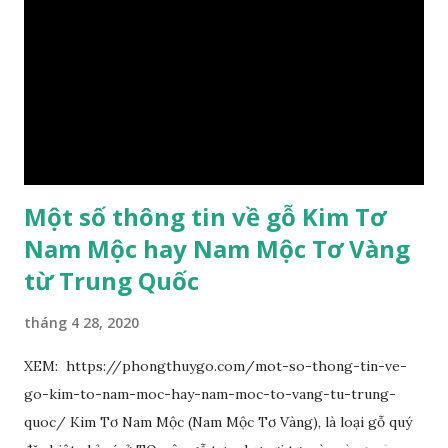
sớm rụng. Lá chét 7-15 đôi, hình bầu dục rộng đến bầu dục
dài, dài 3–7 cm rộng 1-2 đầu tròn với một mũi kim ngắn. Cụm
hoa chùy lớn ở đầu cành, nhiều hoa. Lá bắc hình trứng
ngược, đầu có mũi nhọn dài. Cánh đài 5 hình tròn, dày, không
bằng nhau, mặt ngoài phủ lông nhung. Cánh tràng màu vàng
có hình trứng ngược, rộng, ...
Một số thông tin về gỗ Kim Tơ
Nam Mộc hay Nam Mộc Tơ Vàng
từ Trung Quốc
tháng 4 28, 2020
XEM: https://phongthuygo.com/mot-so-thong-tin-ve-
go-kim-to-nam-moc-hay-nam-moc-to-vang-tu-trung-
quoc/ Kim Tơ Nam Mộc (Nam Mộc Tơ Vàng), là loại gỗ quý