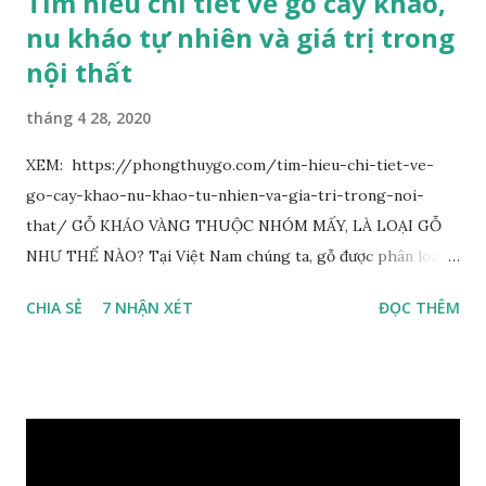
Tìm hiểu chi tiết về gỗ cây kháo,
nu kháo tự nhiên và giá trị trong
nội thất
tháng 4 28, 2020
XEM: https://phongthuygo.com/tim-hieu-chi-tiet-ve-
go-cay-khao-nu-khao-tu-nhien-va-gia-tri-trong-noi-
that/ GỖ KHÁO VÀNG THUỘC NHÓM MẤY, LÀ LOẠI GỖ
NHƯ THẾ NÀO? Tại Việt Nam chúng ta, gỗ được phân loại
thành 8 nhóm đánh số thứ tự bằng chữ số la mã từ I đến VIII.
CHIA SẺ
7 NHẬN XÉT
ĐỌC THÊM
Cách phân loại này dựa trên các tiêu chí như đặc điểm, tính
chất tự nhiên, khả năng gia công, mục đích sử dụng và giá
trị kinh tế … Cao nhất là nhóm I và thấp nhất là nhóm VIII.
Gỗ kháo thuộc nhóm gỗ số VI, đây là loại gỗ phổ biến ở Việt
Nam, nó có những đặc điểm như nhẹ, dễ chế biến, khả năng
chịu lực ở mức độ trung bình. Khi quyết định dùng gỗ để làm