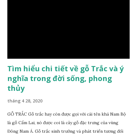
lại sự may mắn. Đây là lý do tại sao người ta lựa chọn loại gỗ
này cho những sản phẩm tượng phong thủy đắt tiền. Tinh
dầu gỗ xá xị còn giúp cải thiện tình trạng sức khỏe của con
người, tinh thần sảng khoái, minh mẫn. Một số nơi sử dụng
gỗ xá xị như một bài thuốc dân gian chữa bện phong hàn,
bệnh tiêu hóa ở trẻ nh...
Tìm hiểu chi tiết về gỗ Trắc và ý
nghĩa trong đời sống, phong
thủy
tháng 4 28, 2020
GỖ TRẮC Gỗ trắc hay còn được gọi với cái tên khá Nam Bộ
là gỗ Cẩm Lai, nó được coi là cây gỗ đặc trưng của vùng
Đông Nam Á. Gỗ trắc sinh trưởng và phát triển tương đối