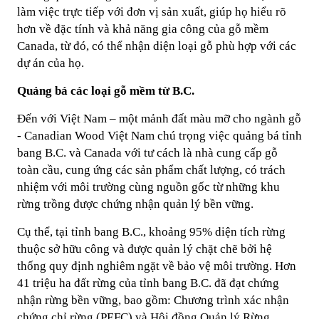
làm việc trực tiếp với đơn vị sản xuất, giúp họ hiểu rõ
hơn về đặc tính và khả năng gia công của gỗ mềm
Canada, từ đó, có thể nhận diện loại gỗ phù hợp với các
dự án của họ.
Quảng bá các loại gỗ mềm từ B.C.
Đến với Việt Nam – một mảnh đất màu mỡ cho ngành gỗ
- Canadian Wood Việt Nam chú trọng việc quảng bá tỉnh
bang B.C. và Canada với tư cách là nhà cung cấp gỗ
toàn cầu, cung ứng các sản phẩm chất lượng, có trách
nhiệm với môi trường cùng nguồn gốc từ những khu
rừng trồng được chứng nhận quản lý bền vững.
Cụ thể, tại tỉnh bang B.C., khoảng 95% diện tích rừng
thuộc sở hữu công và được quản lý chặt chẽ bởi hệ
thống quy định nghiêm ngặt về bảo vệ môi trường. Hơn
41 triệu ha đất rừng của tỉnh bang B.C. đã đạt chứng
nhận rừng bền vững, bao gồm: Chương trình xác nhận
chứng chỉ rừng (PEFC) và Hội đồng Quản lý Rừng