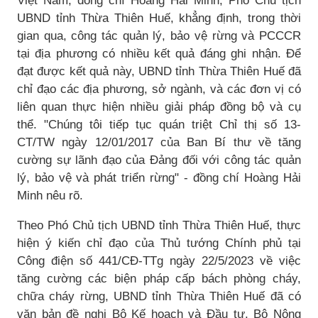
Việt Nam, đồng chí Hoàng Hải Minh, Phó Chủ tịch
UBND tỉnh Thừa Thiên Huế, khẳng định, trong thời
gian qua, công tác quản lý, bảo vệ rừng và PCCCR
tại địa phương có nhiều kết quả đáng ghi nhận. Để
đạt được kết quả này, UBND tỉnh Thừa Thiên Huế đã
chỉ đạo các địa phương, sở ngành, và các đơn vị có
liên quan thực hiện nhiều giải pháp đồng bộ và cụ
thể. "Chúng tôi tiếp tục quán triệt Chỉ thị số 13-
CT/TW ngày 12/01/2017 của Ban Bí thư về tăng
cường sự lãnh đạo của Đảng đối với công tác quản
lý, bảo vệ và phát triển rừng" - đồng chí Hoàng Hải
Minh nêu rõ.
Theo Phó Chủ tịch UBND tỉnh Thừa Thiên Huế, thực
hiện ý kiến chỉ đạo của Thủ tướng Chính phủ tại
Công điện số 441/CĐ-TTg ngày 22/5/2023 về việc
tăng cường các biện pháp cấp bách phòng cháy,
chữa cháy rừng, UBND tỉnh Thừa Thiên Huế đã có
văn bản đề nghị Bộ Kế hoạch và Đầu tư, Bộ Nông