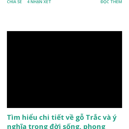
CHIA SẺ
4 NHẬN XÉT
ĐỌC THÊM
xa-xi-dung-trong-phong-thuy-cach-giu-mui-thom-lau-
dai-huong-dan-nhan-biet/ Gỗ xá xị là loại cây sinh sống
trong rừng sâu, có màu đỏ thẫm, đường vân gỗ tự nhiên uốn
lượn xoáy sâu vào phần lõi tạo ra những đường xoắn ốc kỳ
diệu. Hình dạng những khối gỗ cũng rất đa dạng nên ứng
dụng được nhiều sản phẩm có giá trị cao. Gỗ xa xị đỏ đặc
biệt hơn những loại gỗ khác bởi màu đỏ tươi cảm giác mang
lại sự may mắn. Đây là lý do tại sao người ta lựa chọn loại gỗ
này cho những sản phẩm tượng phong thủy đắt tiền. Tinh
dầu gỗ xá xị còn giúp cải thiện tình trạng sức khỏe của con
người, tinh thần sảng khoái, minh mẫn. Một số nơi sử dụng
gỗ xá xị như một bài thuốc dân gian chữa bện phong hàn,
bệnh tiêu hóa ở trẻ nh...
Tìm hiểu chi tiết về gỗ Trắc và ý
nghĩa trong đời sống, phong