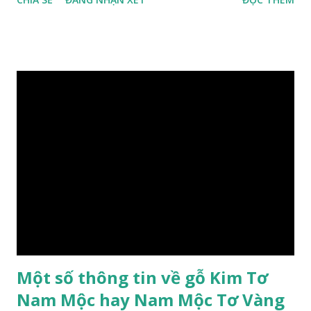
(Fabaceae). Là cây nguyên sản ở vùng Đông Nam Á. Ở Việt
Nam cây mọc hoang dại trong các rừng tự nhiên từ Quảng
Ninh đến các tỉnh Tây Nguyên như Gia Lai, Kon Tum, Đắk
Lắk và phía nam như Đồng Nai. Là loài cây trung tính, thiên
về ưa sáng; chịu hạn tốt. Cây thường xanh. Vỏ gần nhẵn, cành
non có khía phủ lông tơ mịn. Lá kép lông chim một lần chẵn,
mọc cách, dài 10–15 cm, cuống lá dài 2–3 cm. Lá kèm nhỏ,
sớm rụng. Lá chét 7-15 đôi, hình bầu dục rộng đến bầu dục
dài, dài 3–7 cm rộng 1-2 đầu tròn với một mũi kim ngắn. Cụm
hoa chùy lớn ở đầu cành, nhiều hoa. Lá bắc hình trứng
ngược, đầu có mũi nhọn dài. Cánh đài 5 hình tròn, dày, không
bằng nhau, mặt ngoài phủ lông nhung. Cánh tràng màu vàng
có hình trứng ngược, rộng, ...
Một số thông tin về gỗ Kim Tơ
Nam Mộc hay Nam Mộc Tơ Vàng