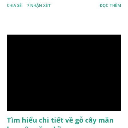
CHIA SẺ
7 NHẬN XÉT
ĐỌC THÊM
Cách phân loại này dựa trên các tiêu chí như đặc điểm, tính
chất tự nhiên, khả năng gia công, mục đích sử dụng và giá
trị kinh tế … Cao nhất là nhóm I và thấp nhất là nhóm VIII.
Gỗ kháo thuộc nhóm gỗ số VI, đây là loại gỗ phổ biến ở Việt
Nam, nó có những đặc điểm như nhẹ, dễ chế biến, khả năng
chịu lực ở mức độ trung bình. Khi quyết định dùng gỗ để làm
nội thất thì chúng ta rất cần tìm hiểu gỗ thuộc nhóm mấy,
có những tính chất như thế nào, giá thành ra sao để đảm
bảo lựa chọn được loại gỗ ưng ý nhất, phù hợp nhất với yêu
cầu và mục đích của mình. Có 2 loại gỗ nu kháo: Gỗ nu kháo
đỏ Gỗ nu kháo vàng Gỗ kháo có tên khoa học là Machinus
Bonii Lecomte, đây là loại gỗ xuất hiện rất phổ biến ở nước
ta và các quốc g...
Tìm hiểu chi tiết về gỗ cây măn