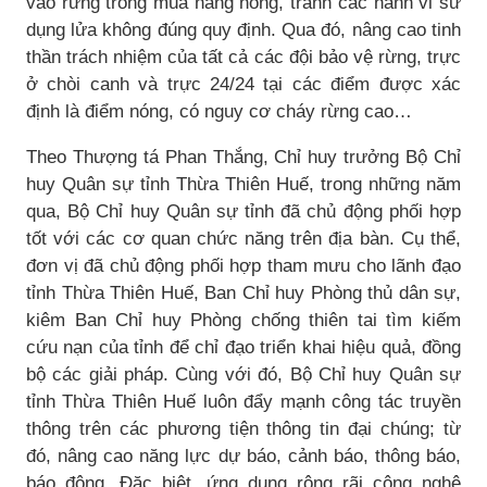
vào rừng trong mùa nắng nóng, tránh các hành vi sử
dụng lửa không đúng quy định. Qua đó, nâng cao tinh
thần trách nhiệm của tất cả các đội bảo vệ rừng, trực
ở chòi canh và trực 24/24 tại các điểm được xác
định là điểm nóng, có nguy cơ cháy rừng cao…
Theo Thượng tá Phan Thắng, Chỉ huy trưởng Bộ Chỉ
huy Quân sự tỉnh Thừa Thiên Huế, trong những năm
qua, Bộ Chỉ huy Quân sự tỉnh đã chủ động phối hợp
tốt với các cơ quan chức năng trên địa bàn. Cụ thể,
đơn vị đã chủ động phối hợp tham mưu cho lãnh đạo
tỉnh Thừa Thiên Huế, Ban Chỉ huy Phòng thủ dân sự,
kiêm Ban Chỉ huy Phòng chống thiên tai tìm kiếm
cứu nạn của tỉnh để chỉ đạo triển khai hiệu quả, đồng
bộ các giải pháp. Cùng với đó, Bộ Chỉ huy Quân sự
tỉnh Thừa Thiên Huế luôn đẩy mạnh công tác truyền
thông trên các phương tiện thông tin đại chúng; từ
đó, nâng cao năng lực dự báo, cảnh báo, thông báo,
báo động. Đặc biệt, ứng dụng rộng rãi công nghệ