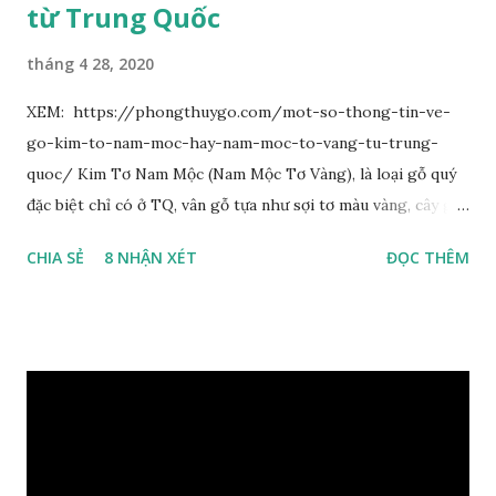
từ Trung Quốc
tháng 4 28, 2020
XEM: https://phongthuygo.com/mot-so-thong-tin-ve-
go-kim-to-nam-moc-hay-nam-moc-to-vang-tu-trung-
quoc/ Kim Tơ Nam Mộc (Nam Mộc Tơ Vàng), là loại gỗ quý
đặc biệt chỉ có ở TQ, vân gỗ tựa như sợi tơ màu vàng, cây gỗ
phân bố ở Tứ Xuyên và một số vùng thuộc phía Nam sông
CHIA SẺ
8 NHẬN XÉT
ĐỌC THÊM
Trường Giang, do vậy có tên gọi Kim Tơ Nam Mộc. Kim Tơ
Nam Mộc có mùi thơm, vân thẳng và chặt, khó biến hình và
nứt, là một nguyên liệu quý dành cho xây dựng và đồ nội thất
cao cấp. Trong lịch sử, nó chuyên được dùng cho cung điện
hoàng gia, xây dựng chùa, và làm các đồ nội thất cao cấp. Nó
khác với các loại Nam Mộc thông thường ở chỗ vân gỗ chiếu
dưới ánh nắng hiện lên như những sợi tơ vàng óng ánh, lấp
lánh và có mùi hương thanh nhã thoang thoảng. GIÁ TRỊ