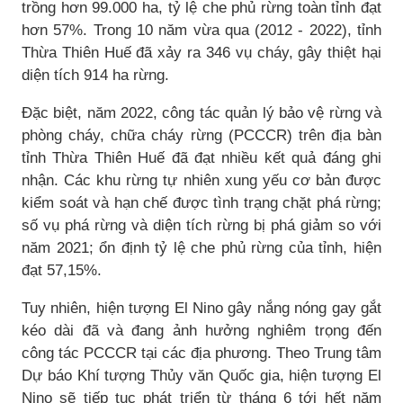
trồng hơn 99.000 ha, tỷ lệ che phủ rừng toàn tỉnh đạt
hơn 57%. Trong 10 năm vừa qua (2012 - 2022), tỉnh
Thừa Thiên Huế đã xảy ra 346 vụ cháy, gây thiệt hại
diện tích 914 ha rừng.
Đặc biệt, năm 2022, công tác quản lý bảo vệ rừng và
phòng cháy, chữa cháy rừng (PCCCR) trên địa bàn
tỉnh Thừa Thiên Huế đã đạt nhiều kết quả đáng ghi
nhận. Các khu rừng tự nhiên xung yếu cơ bản được
kiểm soát và hạn chế được tình trạng chặt phá rừng;
số vụ phá rừng và diện tích rừng bị phá giảm so với
năm 2021; ổn định tỷ lệ che phủ rừng của tỉnh, hiện
đạt 57,15%.
Tuy nhiên, hiện tượng El Nino gây nắng nóng gay gắt
kéo dài đã và đang ảnh hưởng nghiêm trọng đến
công tác PCCCR tại các địa phương. Theo Trung tâm
Dự báo Khí tượng Thủy văn Quốc gia, hiện tượng El
Nino sẽ tiếp tục phát triển từ tháng 6 tới hết năm