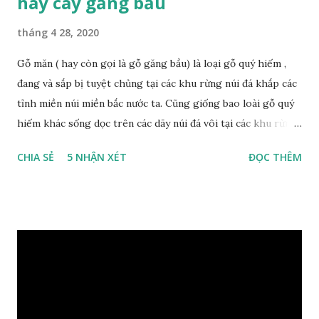
hay cây găng bầu
tháng 4 28, 2020
Gỗ măn ( hay còn gọi là gỗ găng bầu) là loại gỗ quý hiếm ,
đang và sắp bị tuyệt chủng tại các khu rừng núi đá khắp các
tỉnh miền núi miền bắc nước ta. Cũng giống bao loài gỗ quý
hiếm khác sống dọc trên các dãy núi đá vôi tại các khu rừng
nhiệt đới miền bắc nước ta , thời xa sưa có rất nhiều loại gỗ
CHIA SẺ
5 NHẬN XÉT
ĐỌC THÊM
quý hiếm khác, như đinh , lim, nghiến , sến, táu, gụ, kháo đá ,
lát đá , trong đó còn có cả 1 số loại gỗ có mùi thơm và lên
tuyết ; như hoàng đàn , ngọc am, gù hương . dã hương , bách
xanh ..vvv…. XEM: https://phongthuygo.com/tim-hieu-
chi-tiet-ve-go-cay-man/ Gỗ măn là 1 loài gỗ sống trên các
vách núi đá vôi hiểm trở , thân cây có mầu hơi đen bạc, cây
thường mọc rất cao từ 5-20m , lá to và mỏng có lông tơ , vẫn
như các loại cây khác thường thân cây được cấu tạo gồm 3