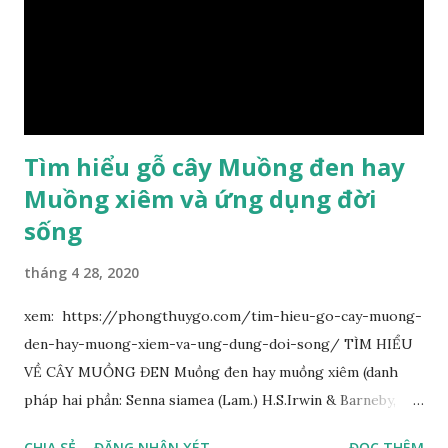
Tìm hiểu gỗ cây Muồng đen hay
Muồng xiêm và ứng dụng đời
sống
tháng 4 28, 2020
xem: https://phongthuygo.com/tim-hieu-go-cay-muong-
den-hay-muong-xiem-va-ung-dung-doi-song/ TÌM HIỂU
VỀ CÂY MUỒNG ĐEN Muồng đen hay muồng xiêm (danh
pháp hai phần: Senna siamea (Lam.) H.S.Irwin & Barneby,
đồng nghĩa: Cassia siamea Lam., 1785) thuộc họ Đậu
CHIA SẺ
ĐĂNG NHẬN XÉT
ĐỌC THÊM