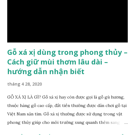
lớp : lớp vỏ, lớp giác và lớp lõi , lớp lõi non bên ngoài có vân
càng vào trong tâm lõi vân càng già và đẹp , thường cứ 1
năm sẽ có 1 lớp vân , nên khi thợ cắt cây biết được độ tuổi
của cây, nhưng điều đặc biệt...
Gỗ xá xị dùng trong phong thủy –
Cách giữ mùi thơm lâu dài –
hướng dẫn nhận biết
tháng 4 28, 2020
GỖ XÁ XỊ LÀ GÌ? Gỗ xá xị hay còn được gọi là gỗ gù hương,
thuộc hàng gỗ cao cấp, đắt tiền thường được dân chơi gỗ tại
Việt Nam săn tìm. Gỗ xá xị thường được sử dụng trong vật
phong thủy giúp cho môi trường xung quanh thêm sang
trọng và đẳng cấp. XEM: https://phongthuygo.com/go-