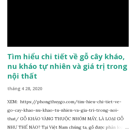
KINH TẾ VÀ PHONG THỦY CỦA KIM TƠ NAM MỘC Kim
Tơ Nam Mộc được phân thành nhiều đẳng cấp thường căn cứ
theo tuổi của cây gỗ, tuổi càng cao thì gỗ càng quý. Cao cấp
nhất là Kim Tơ Nam Mộc Âm Trầm ngàn năm. Loại này là
phát sinh biến dị tự nhiên từ hai ngàn...
Tìm hiểu chi tiết về gỗ cây kháo,
nu kháo tự nhiên và giá trị trong
nội thất
tháng 4 28, 2020
XEM: https://phongthuygo.com/tim-hieu-chi-tiet-ve-
go-cay-khao-nu-khao-tu-nhien-va-gia-tri-trong-noi-
that/ GỖ KHÁO VÀNG THUỘC NHÓM MẤY, LÀ LOẠI GỖ
NHƯ THẾ NÀO? Tại Việt Nam chúng ta, gỗ được phân loại
thành 8 nhóm đánh số thứ tự bằng chữ số la mã từ I đến VIII.