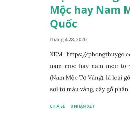
Vỏ gần nhẵn, cành non có khí
Mộc hay Nam M
lần chẵn, mọc cách, dài 10–15
Quốc
rụng. Lá chét 7-15 đôi, hình b
rộng 1-2 đầu tròn với một mũ
tháng 4 28, 2020
nhiều hoa. Lá bắc hình trứng 
XEM: https://phongthuygo.
hình tròn, dày, không bằng n
nam-moc-hay-nam-moc-to-v
tràng màu vàng có hình trứng 
(Nam Mộc Tơ Vàng), là loại gỗ
sợi tơ màu vàng, cây gỗ phân
Nam sông Trường Giang, do v
CHIA SẺ
8 NHẬN XÉT
Nam Mộc có mùi thơm, vân thẳ
nguyên liệu quý dành cho xây 