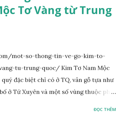
a phủ lông tơ mịn. Lá kép lông chim một
ộc Tơ Vàng từ Trung
 cm, cuống lá dài 2–3 cm. Lá kèm nhỏ, sớm
ầu dục rộng đến bầu dục dài, dài 3–7 cm
i kim ngắn. Cụm hoa chùy lớn ở đầu cành,
ngược, đầu có mũi nhọn dài. Cánh đài 5
com/mot-so-thong-tin-ve-go-kim-to-
hau, mặt ngoài phủ lông nhung. Cánh
ang-tu-trung-quoc/ Kim Tơ Nam Mộc
ngược, rộng, ...
 quý đặc biệt chỉ có ở TQ, vân gỗ tựa như
 bố ở Tứ Xuyên và một số vùng thuộc phía
ậy có tên gọi Kim Tơ Nam Mộc. Kim Tơ
ĐỌC THÊM
ng và chặt, khó biến hình và nứt, là một
dựng và đồ nội thất cao cấp. Trong lịch