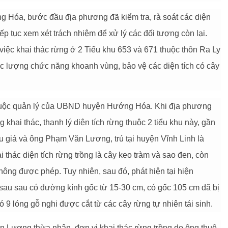
Hóa, bước đầu địa phương đã kiểm tra, rà soát các diện
tiếp tục xem xét trách nhiệm để xử lý các đối tượng còn lại.
việc khai thác rừng ở 2 Tiểu khu 653 và 671 thuộc thôn Ra Ly
 lượng chức năng khoanh vùng, bảo vệ các diện tích có cây
thuộc quản lý của UBND huyện Hướng Hóa. Khi địa phương
hai thác, thanh lý diện tích rừng thuộc 2 tiểu khu này, gần
 giá và ông Phạm Văn Lương, trú tại huyện Vĩnh Linh là
thác diện tích rừng trồng là cây keo tràm và sao đen, còn
 không được phép. Tuy nhiên, sau đó, phát hiện tại hiện
 sau sau có đường kính gốc từ 15-30 cm, có gốc 105 cm đã bị
ó 9 lóng gỗ nghi được cắt từ các cây rừng tự nhiên tái sinh.
n Lương thừa nhận, đơn vị khai thác rừng trồng do ông thuê