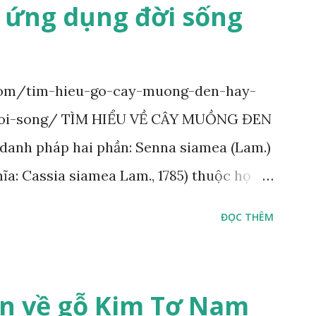
 ứng dụng đời sống
com/tim-hieu-go-cay-muong-den-hay-
oi-song/ TÌM HIỂU VỀ CÂY MUỒNG ĐEN
anh pháp hai phần: Senna siamea (Lam.)
ĩa: Cassia siamea Lam., 1785) thuộc họ
ên sản ở vùng Đông Nam Á. Ở Việt Nam
ĐỌC THÊM
rừng tự nhiên từ Quảng Ninh đến các tỉnh
 Tum, Đắk Lắk và phía nam như Đồng Nai.
về ưa sáng; chịu hạn tốt. Cây thường xanh.
in về gỗ Kim Tơ Nam