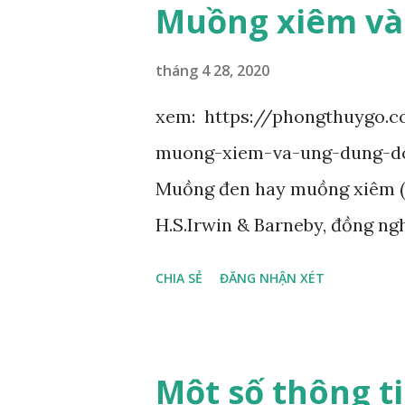
Muồng xiêm và
tháng 4 28, 2020
xem: https://phongthuygo.
muong-xiem-va-ung-dung-d
Muồng đen hay muồng xiêm (d
H.S.Irwin & Barneby, đồng ngh
Đậu (Fabaceae). Là cây nguy
CHIA SẺ
ĐĂNG NHẬN XÉT
cây mọc hoang dại trong các 
Tây Nguyên như Gia Lai, Kon
Là loài cây trung tính, thiên 
Một số thông t