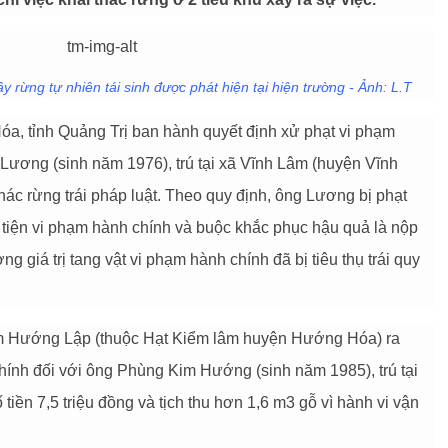
y rừng tự nhiên tái sinh được phát hiện tại hiện trường - Ảnh: L.T
, tỉnh Quảng Trị ban hành quyết định xử phạt vi phạm
Lương (sinh năm 1976), trú tại xã Vĩnh Lâm (huyện Vĩnh
thác rừng trái pháp luật. Theo quy định, ông Lương bị phạt
g tiện vi phạm hành chính và buộc khắc phục hậu quả là nộp
g giá trị tang vật vi phạm hành chính đã bị tiêu thụ trái quy
âm Hướng Lập (thuộc Hạt Kiểm lâm huyện Hướng Hóa) ra
hính đối với ông Phùng Kim Hướng (sinh năm 1985), trú tại
tiền 7,5 triệu đồng và tịch thu hơn 1,6 m3 gỗ vì hành vi vận