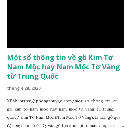
dài, dài 3–7 cm rộng 1-2 đầu tròn với một mũi kim ngắn. Cụm
hoa chùy lớn ở đầu cành, nhiều hoa. Lá bắc hình trứng
ngược, đầu có mũi nhọn dài. Cánh đài 5 hình tròn, dày, không
bằng nhau, mặt ngoài phủ lông nhung. Cánh tràng màu vàng
có hình trứng ngược, rộng, ...
Một số thông tin về gỗ Kim Tơ
Nam Mộc hay Nam Mộc Tơ Vàng
từ Trung Quốc
tháng 4 28, 2020
XEM: https://phongthuygo.com/mot-so-thong-tin-ve-
go-kim-to-nam-moc-hay-nam-moc-to-vang-tu-trung-
quoc/ Kim Tơ Nam Mộc (Nam Mộc Tơ Vàng), là loại gỗ quý
đặc biệt chỉ có ở TQ, vân gỗ tựa như sợi tơ màu vàng, cây gỗ