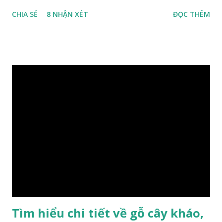
phân bố ở Tứ Xuyên và một số vùng thuộc phía Nam sông
CHIA SẺ
8 NHẬN XÉT
ĐỌC THÊM
Trường Giang, do vậy có tên gọi Kim Tơ Nam Mộc. Kim Tơ
Nam Mộc có mùi thơm, vân thẳng và chặt, khó biến hình và
nứt, là một nguyên liệu quý dành cho xây dựng và đồ nội thất
cao cấp. Trong lịch sử, nó chuyên được dùng cho cung điện
hoàng gia, xây dựng chùa, và làm các đồ nội thất cao cấp. Nó
khác với các loại Nam Mộc thông thường ở chỗ vân gỗ chiếu
dưới ánh nắng hiện lên như những sợi tơ vàng óng ánh, lấp
lánh và có mùi hương thanh nhã thoang thoảng. GIÁ TRỊ
KINH TẾ VÀ PHONG THỦY CỦA KIM TƠ NAM MỘC Kim
Tơ Nam Mộc được phân thành nhiều đẳng cấp thường căn cứ
theo tuổi của cây gỗ, tuổi càng cao thì gỗ càng quý. Cao cấp
nhất là Kim Tơ Nam Mộc Âm Trầm ngàn năm. Loại này là
phát sinh biến dị tự nhiên từ hai ngàn...
Tìm hiểu chi tiết về gỗ cây kháo,