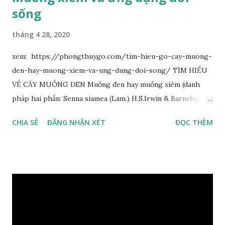
sống
tháng 4 28, 2020
xem: https://phongthuygo.com/tim-hieu-go-cay-muong-
den-hay-muong-xiem-va-ung-dung-doi-song/ TÌM HIỂU
VỀ CÂY MUỒNG ĐEN Muồng đen hay muồng xiêm (danh
pháp hai phần: Senna siamea (Lam.) H.S.Irwin & Barneby,
đồng nghĩa: Cassia siamea Lam., 1785) thuộc họ Đậu
CHIA SẺ
ĐĂNG NHẬN XÉT
ĐỌC THÊM
(Fabaceae). Là cây nguyên sản ở vùng Đông Nam Á. Ở Việt
Nam cây mọc hoang dại trong các rừng tự nhiên từ Quảng
Ninh đến các tỉnh Tây Nguyên như Gia Lai, Kon Tum, Đắk
Lắk và phía nam như Đồng Nai. Là loài cây trung tính, thiên
về ưa sáng; chịu hạn tốt. Cây thường xanh. Vỏ gần nhẵn, cành
non có khía phủ lông tơ mịn. Lá kép lông chim một lần chẵn,
mọc cách, dài 10–15 cm, cuống lá dài 2–3 cm. Lá kèm nhỏ,
sớm rụng. Lá chét 7-15 đôi, hình bầu dục rộng đến bầu dục