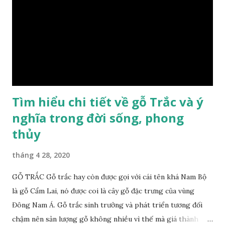
lại sự may mắn. Đây là lý do tại sao người ta lựa chọn loại gỗ
này cho những sản phẩm tượng phong thủy đắt tiền. Tinh
dầu gỗ xá xị còn giúp cải thiện tình trạng sức khỏe của con
người, tinh thần sảng khoái, minh mẫn. Một số nơi sử dụng
gỗ xá xị như một bài thuốc dân gian chữa bện phong hàn,
bệnh tiêu hóa ở trẻ nh...
Tìm hiểu chi tiết về gỗ Trắc và ý
nghĩa trong đời sống, phong
thủy
tháng 4 28, 2020
GỖ TRẮC Gỗ trắc hay còn được gọi với cái tên khá Nam Bộ
là gỗ Cẩm Lai, nó được coi là cây gỗ đặc trưng của vùng
Đông Nam Á. Gỗ trắc sinh trưởng và phát triển tương đối
chậm nên sản lượng gỗ không nhiều vì thế mà giá thành