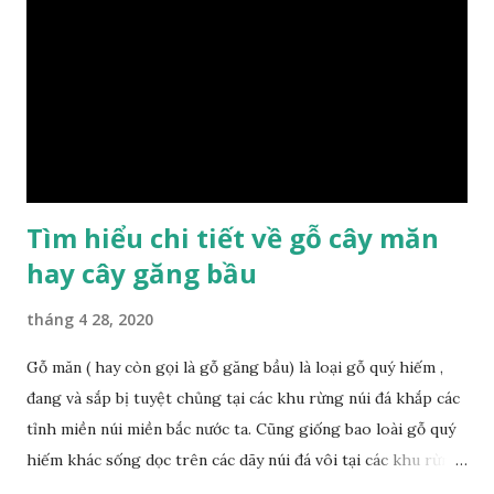
có những tính chất như thế nào, giá thành ra sao để đảm
bảo lựa chọn được loại gỗ ưng ý nhất, phù hợp nhất với yêu
cầu và mục đích của mình. Có 2 loại gỗ nu kháo: Gỗ nu kháo
đỏ Gỗ nu kháo vàng Gỗ kháo có tên khoa học là Machinus
Bonii Lecomte, đây là loại gỗ xuất hiện rất phổ biến ở nước
ta và các quốc g...
Tìm hiểu chi tiết về gỗ cây măn
hay cây găng bầu
tháng 4 28, 2020
Gỗ măn ( hay còn gọi là gỗ găng bầu) là loại gỗ quý hiếm ,
đang và sắp bị tuyệt chủng tại các khu rừng núi đá khắp các
tỉnh miền núi miền bắc nước ta. Cũng giống bao loài gỗ quý
hiếm khác sống dọc trên các dãy núi đá vôi tại các khu rừng
nhiệt đới miền bắc nước ta , thời xa sưa có rất nhiều loại gỗ