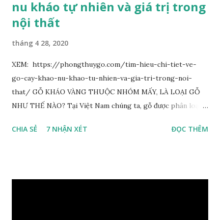
nu kháo tự nhiên và giá trị trong
nội thất
tháng 4 28, 2020
XEM: https://phongthuygo.com/tim-hieu-chi-tiet-ve-
go-cay-khao-nu-khao-tu-nhien-va-gia-tri-trong-noi-
that/ GỖ KHÁO VÀNG THUỘC NHÓM MẤY, LÀ LOẠI GỖ
NHƯ THẾ NÀO? Tại Việt Nam chúng ta, gỗ được phân loại
thành 8 nhóm đánh số thứ tự bằng chữ số la mã từ I đến VIII.
CHIA SẺ
7 NHẬN XÉT
ĐỌC THÊM
Cách phân loại này dựa trên các tiêu chí như đặc điểm, tính
chất tự nhiên, khả năng gia công, mục đích sử dụng và giá
trị kinh tế … Cao nhất là nhóm I và thấp nhất là nhóm VIII.
Gỗ kháo thuộc nhóm gỗ số VI, đây là loại gỗ phổ biến ở Việt
Nam, nó có những đặc điểm như nhẹ, dễ chế biến, khả năng
chịu lực ở mức độ trung bình. Khi quyết định dùng gỗ để làm
nội thất thì chúng ta rất cần tìm hiểu gỗ thuộc nhóm mấy,