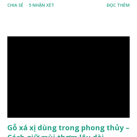
CHIA SẺ
5 NHẬN XÉT
ĐỌC THÊM
quý hiếm khác, như đinh , lim, nghiến , sến, táu, gụ, kháo đá ,
lát đá , trong đó còn có cả 1 số loại gỗ có mùi thơm và lên
tuyết ; như hoàng đàn , ngọc am, gù hương . dã hương , bách
xanh ..vvv…. XEM: https://phongthuygo.com/tim-hieu-
chi-tiet-ve-go-cay-man/ Gỗ măn là 1 loài gỗ sống trên các
vách núi đá vôi hiểm trở , thân cây có mầu hơi đen bạc, cây
thường mọc rất cao từ 5-20m , lá to và mỏng có lông tơ , vẫn
như các loại cây khác thường thân cây được cấu tạo gồm 3
lớp : lớp vỏ, lớp giác và lớp lõi , lớp lõi non bên ngoài có vân
càng vào trong tâm lõi vân càng già và đẹp , thường cứ 1
năm sẽ có 1 lớp vân , nên khi thợ cắt cây biết được độ tuổi
của cây, nhưng điều đặc biệt...
Gỗ xá xị dùng trong phong thủy –