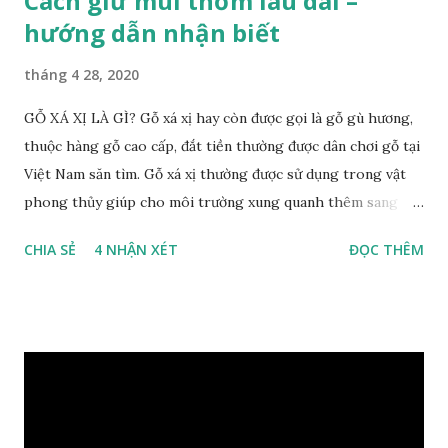
Cách giữ mùi thơm lâu dài –
hướng dẫn nhận biết
tháng 4 28, 2020
GỖ XÁ XỊ LÀ GÌ? Gỗ xá xị hay còn được gọi là gỗ gù hương,
thuộc hàng gỗ cao cấp, đắt tiền thường được dân chơi gỗ tại
Việt Nam săn tìm. Gỗ xá xị thường được sử dụng trong vật
phong thủy giúp cho môi trường xung quanh thêm sang
trọng và đẳng cấp. XEM: https://phongthuygo.com/go-
CHIA SẺ
4 NHẬN XÉT
ĐỌC THÊM
xa-xi-dung-trong-phong-thuy-cach-giu-mui-thom-lau-
dai-huong-dan-nhan-biet/ Gỗ xá xị là loại cây sinh sống
trong rừng sâu, có màu đỏ thẫm, đường vân gỗ tự nhiên uốn
lượn xoáy sâu vào phần lõi tạo ra những đường xoắn ốc kỳ
diệu. Hình dạng những khối gỗ cũng rất đa dạng nên ứng
dụng được nhiều sản phẩm có giá trị cao. Gỗ xa xị đỏ đặc
biệt hơn những loại gỗ khác bởi màu đỏ tươi cảm giác mang