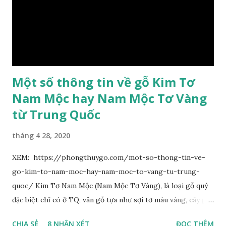
hoa chùy lớn ở đầu cành, nhiều hoa. Lá bắc hình trứng
ngược, đầu có mũi nhọn dài. Cánh đài 5 hình tròn, dày, không
bằng nhau, mặt ngoài phủ lông nhung. Cánh tràng màu vàng
có hình trứng ngược, rộng, ...
Một số thông tin về gỗ Kim Tơ
Nam Mộc hay Nam Mộc Tơ Vàng
từ Trung Quốc
tháng 4 28, 2020
XEM: https://phongthuygo.com/mot-so-thong-tin-ve-
go-kim-to-nam-moc-hay-nam-moc-to-vang-tu-trung-
quoc/ Kim Tơ Nam Mộc (Nam Mộc Tơ Vàng), là loại gỗ quý
đặc biệt chỉ có ở TQ, vân gỗ tựa như sợi tơ màu vàng, cây gỗ
phân bố ở Tứ Xuyên và một số vùng thuộc phía Nam sông
CHIA SẺ
8 NHẬN XÉT
ĐỌC THÊM