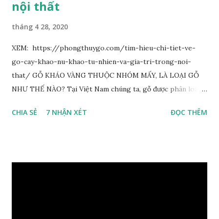
nội thất
tháng 4 28, 2020
XEM: https://phongthuygo.com/tim-hieu-chi-tiet-ve-
go-cay-khao-nu-khao-tu-nhien-va-gia-tri-trong-noi-
that/ GỖ KHÁO VÀNG THUỘC NHÓM MẤY, LÀ LOẠI GỖ
NHƯ THẾ NÀO? Tại Việt Nam chúng ta, gỗ được phân loại
thành 8 nhóm đánh số thứ tự bằng chữ số la mã từ I đến VIII.
CHIA SẺ
7 NHẬN XÉT
ĐỌC THÊM
Cách phân loại này dựa trên các tiêu chí như đặc điểm, tính
chất tự nhiên, khả năng gia công, mục đích sử dụng và giá
trị kinh tế … Cao nhất là nhóm I và thấp nhất là nhóm VIII.
Gỗ kháo thuộc nhóm gỗ số VI, đây là loại gỗ phổ biến ở Việt
Nam, nó có những đặc điểm như nhẹ, dễ chế biến, khả năng
chịu lực ở mức độ trung bình. Khi quyết định dùng gỗ để làm
nội thất thì chúng ta rất cần tìm hiểu gỗ thuộc nhóm mấy,
có những tính chất như thế nào, giá thành ra sao để đảm