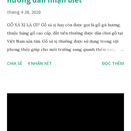
tháng 4 28, 2020
GỖ XÁ XỊ LÀ GÌ? Gỗ xá xị hay còn được gọi là gỗ gù hương,
thuộc hàng gỗ cao cấp, đắt tiền thường được dân chơi gỗ tại
Việt Nam săn tìm. Gỗ xá xị thường được sử dụng trong vật
phong thủy giúp cho môi trường xung quanh thêm sang
trọng và đẳng cấp. XEM: https://phongthuygo.com/go-
CHIA SẺ
4 NHẬN XÉT
ĐỌC THÊM
xa-xi-dung-trong-phong-thuy-cach-giu-mui-thom-lau-
dai-huong-dan-nhan-biet/ Gỗ xá xị là loại cây sinh sống
trong rừng sâu, có màu đỏ thẫm, đường vân gỗ tự nhiên uốn
lượn xoáy sâu vào phần lõi tạo ra những đường xoắn ốc kỳ
diệu. Hình dạng những khối gỗ cũng rất đa dạng nên ứng
dụng được nhiều sản phẩm có giá trị cao. Gỗ xa xị đỏ đặc
biệt hơn những loại gỗ khác bởi màu đỏ tươi cảm giác mang
lại sự may mắn. Đây là lý do tại sao người ta lựa chọn loại gỗ