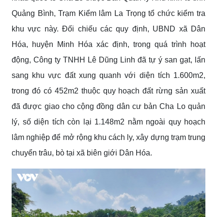
Quảng Bình, Trạm Kiểm lâm La Trọng tổ chức kiểm tra
khu vực này. Đối chiếu các quy định, UBND xã Dân
Hóa, huyện Minh Hóa xác định, trong quá trình hoạt
động, Công ty TNHH Lê Dũng Linh đã tự ý san gạt, lấn
sang khu vực đất xung quanh với diện tích 1.600m2,
trong đó có 452m2 thuộc quy hoạch đất rừng sản xuất
đã được giao cho cộng đồng dân cư bản Cha Lo quản
lý, số diện tích còn lại 1.148m2 nằm ngoài quy hoạch
lâm nghiệp để mở rộng khu cách ly, xây dựng trạm trung
chuyển trâu, bò tại xã biên giới Dân Hóa.