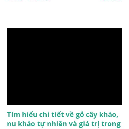
Trường Giang, do vậy có tên gọi Kim Tơ Nam Mộc. Kim Tơ
Nam Mộc có mùi thơm, vân thẳng và chặt, khó biến hình và
nứt, là một nguyên liệu quý dành cho xây dựng và đồ nội thất
cao cấp. Trong lịch sử, nó chuyên được dùng cho cung điện
hoàng gia, xây dựng chùa, và làm các đồ nội thất cao cấp. Nó
khác với các loại Nam Mộc thông thường ở chỗ vân gỗ chiếu
dưới ánh nắng hiện lên như những sợi tơ vàng óng ánh, lấp
lánh và có mùi hương thanh nhã thoang thoảng. GIÁ TRỊ
KINH TẾ VÀ PHONG THỦY CỦA KIM TƠ NAM MỘC Kim
Tơ Nam Mộc được phân thành nhiều đẳng cấp thường căn cứ
theo tuổi của cây gỗ, tuổi càng cao thì gỗ càng quý. Cao cấp
nhất là Kim Tơ Nam Mộc Âm Trầm ngàn năm. Loại này là
phát sinh biến dị tự nhiên từ hai ngàn...
Tìm hiểu chi tiết về gỗ cây kháo,
nu kháo tự nhiên và giá trị trong