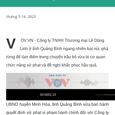
tháng 5 14, 2023
V
OV.VN - Công ty TNHH Thương mại Lê Dũng
Linh ở tỉnh Quảng Bình ngang nhiên bạt núi, phá
rừng để làm điểm trung chuyển trâu bò vừa bị cơ quan
chức năng xử phạt và đề nghị khắc phục hậu quả.
0
s
00:00
02:10
e
c
UBND huyện Minh Hóa, tỉnh Quảng Bình vừa ban hành
o
n
quyết định xử phạt vi phạm hành chính đối với Công ty