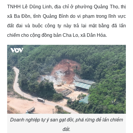
d
s
TNHH Lê Dũng Linh, địa chỉ ở phường Quảng Thọ, thị
o
f
xã Ba Đồn, tỉnh Quảng Bình do vi phạm trong lĩnh vực
2
m
đất đai và buộc công ty này trả lại mặt bằng đã lấn
i
n
chiếm cho cộng đồng bản Cha Lo, xã Dân Hóa.
u
t
e
s
,
1
0
s
e
c
o
n
d
s
V
o
l
Doanh nghiệp tự ý san gạt đồi, phá rừng để lấn chiếm
u
m
đất.
e