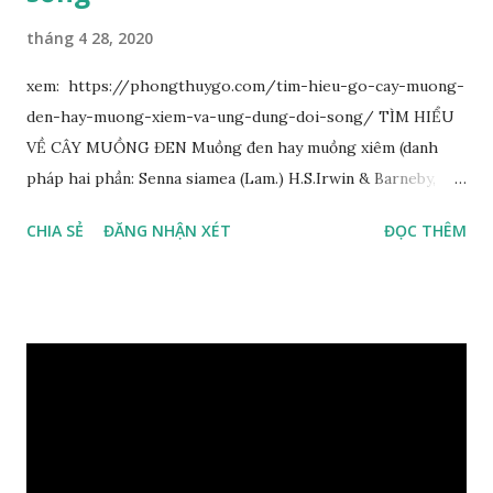
tháng 4 28, 2020
xem: https://phongthuygo.com/tim-hieu-go-cay-muong-
den-hay-muong-xiem-va-ung-dung-doi-song/ TÌM HIỂU
VỀ CÂY MUỒNG ĐEN Muồng đen hay muồng xiêm (danh
pháp hai phần: Senna siamea (Lam.) H.S.Irwin & Barneby,
đồng nghĩa: Cassia siamea Lam., 1785) thuộc họ Đậu
CHIA SẺ
ĐĂNG NHẬN XÉT
ĐỌC THÊM
(Fabaceae). Là cây nguyên sản ở vùng Đông Nam Á. Ở Việt
Nam cây mọc hoang dại trong các rừng tự nhiên từ Quảng
Ninh đến các tỉnh Tây Nguyên như Gia Lai, Kon Tum, Đắk
Lắk và phía nam như Đồng Nai. Là loài cây trung tính, thiên
về ưa sáng; chịu hạn tốt. Cây thường xanh. Vỏ gần nhẵn, cành
non có khía phủ lông tơ mịn. Lá kép lông chim một lần chẵn,
mọc cách, dài 10–15 cm, cuống lá dài 2–3 cm. Lá kèm nhỏ,
sớm rụng. Lá chét 7-15 đôi, hình bầu dục rộng đến bầu dục
dài, dài 3–7 cm rộng 1-2 đầu tròn với một mũi kim ngắn. Cụm