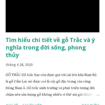
này cho những sản phẩm tượng phong thủy đắt tiền. Tinh
dầu gỗ xá xị còn giúp cải thiện tình trạng sức khỏe của con
người, tinh thần sảng khoái, minh mẫn. Một số nơi sử dụng
gỗ xá xị như một bài thuốc dân gian chữa bện phong hàn,
bệnh tiêu hóa ở trẻ nh...
Tìm hiểu chi tiết về gỗ Trắc và ý
nghĩa trong đời sống, phong
thủy
tháng 4 28, 2020
GỖ TRẮC Gỗ trắc hay còn được gọi với cái tên khá Nam Bộ
là gỗ Cẩm Lai, nó được coi là cây gỗ đặc trưng của vùng
Đông Nam Á. Gỗ trắc sinh trưởng và phát triển tương đối
chậm nên sản lượng gỗ không nhiều vì thế mà giá thành
cũng khá cao không phải ai cũng sở hữu được. Cây gỗ trắc