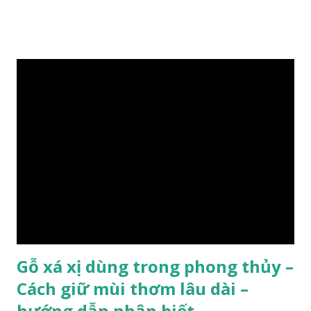
lát đá , trong đó còn có cả 1 số loại gỗ có mùi thơm và lên
tuyết ; như hoàng đàn , ngọc am, gù hương . dã hương , bách
xanh ..vvv…. XEM: https://phongthuygo.com/tim-hieu-
chi-tiet-ve-go-cay-man/ Gỗ măn là 1 loài gỗ sống trên các
vách núi đá vôi hiểm trở , thân cây có mầu hơi đen bạc, cây
thường mọc rất cao từ 5-20m , lá to và mỏng có lông tơ , vẫn
như các loại cây khác thường thân cây được cấu tạo gồm 3
lớp : lớp vỏ, lớp giác và lớp lõi , lớp lõi non bên ngoài có vân
càng vào trong tâm lõi vân càng già và đẹp , thường cứ 1
năm sẽ có 1 lớp vân , nên khi thợ cắt cây biết được độ tuổi
của cây, nhưng điều đặc biệt...
Gỗ xá xị dùng trong phong thủy –
Cách giữ mùi thơm lâu dài –
hướng dẫn nhận biết