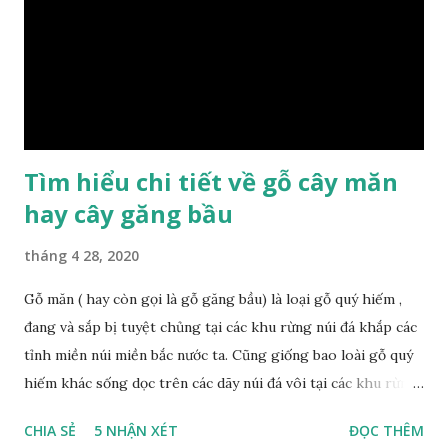
bảo lựa chọn được loại gỗ ưng ý nhất, phù hợp nhất với yêu
cầu và mục đích của mình. Có 2 loại gỗ nu kháo: Gỗ nu kháo
đỏ Gỗ nu kháo vàng Gỗ kháo có tên khoa học là Machinus
Bonii Lecomte, đây là loại gỗ xuất hiện rất phổ biến ở nước
ta và các quốc g...
Tìm hiểu chi tiết về gỗ cây măn
hay cây găng bầu
tháng 4 28, 2020
Gỗ măn ( hay còn gọi là gỗ găng bầu) là loại gỗ quý hiếm ,
đang và sắp bị tuyệt chủng tại các khu rừng núi đá khắp các
tỉnh miền núi miền bắc nước ta. Cũng giống bao loài gỗ quý
hiếm khác sống dọc trên các dãy núi đá vôi tại các khu rừng
nhiệt đới miền bắc nước ta , thời xa sưa có rất nhiều loại gỗ
CHIA SẺ
5 NHẬN XÉT
ĐỌC THÊM
quý hiếm khác, như đinh , lim, nghiến , sến, táu, gụ, kháo đá ,