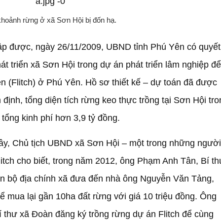
khoảnh rừng ở xã Sơn Hội bị đốn hạ.
ập được, ngày 26/11/2009, UBND tỉnh Phú Yên có quyết
át triển xã Sơn Hội trong dự án phát triển lâm nghiệp để
n (Flitch) ở Phú Yên. Hồ sơ thiết kế – dự toán đã được
ịnh, tổng diện tích rừng keo thực trồng tại Sơn Hội tro
tổng kinh phí hơn 3,9 tỷ đồng.
ây, Chủ tịch UBND xã Sơn Hội – một trong những người
litch cho biết, trong năm 2012, ông Phạm Anh Tân, Bí th
án bộ địa chính xã đưa đến nhà ông Nguyễn Văn Tảng,
 mua lại gần 10ha đất rừng với giá 10 triệu đồng. Ông
Bí thư xã Đoàn đăng ký trồng rừng dự án Flitch để cùng