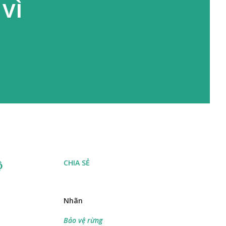
vì
CHIA SẺ
ộ
Nhãn
Bảo vệ rừng