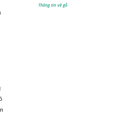
Thông tin về gỗ
ạ
g
ó
òn