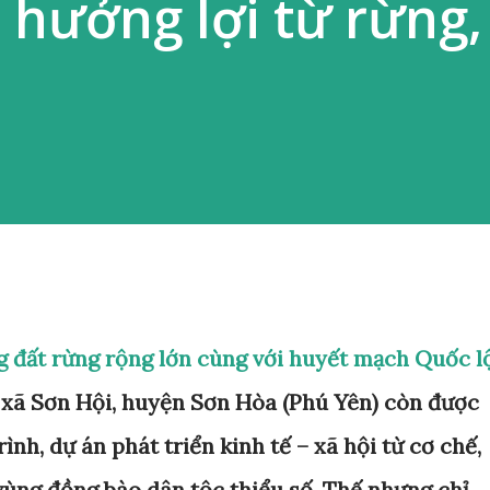
hưởng lợi từ rừng, 
g đất rừng rộng lớn cùng với huyết mạch Quốc l
à xã Sơn Hội, huyện Sơn Hòa (Phú Yên) còn được
nh, dự án phát triển kinh tế – xã hội từ cơ chế,
 vùng đồng bào dân tộc thiểu số. Thế nhưng chỉ