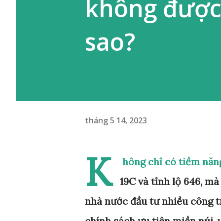
không được 
sao?
tháng 5 14, 2023
K
hông chỉ có tiềm năn
19C và tỉnh lộ 646, m
nhà nước đầu tư nhiều công trì
chính sách ưu tiên miền núi,