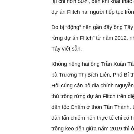
lại chỉ hơn 50%, đến khi khai thác
dự án Flitch hai người tiếp tục t
Do bị “động” nên gần đây ông Tây 
rừng dự án Flitch” từ năm 2012, n
Tây viết sẵn.
Không riêng hai ông Trần Xuân Tâ
bà Trương Thị Bích Liên, Phó Bí t
Hội cùng cán bộ địa chính Nguyễn
thủ trồng rừng dự án Flitch trên 
dân tộc Chăm ở thôn Tân Thành. L
dân lấn chiếm nên thực tế chỉ có hơ
trồng keo đến giữa năm 2019 thì ôn