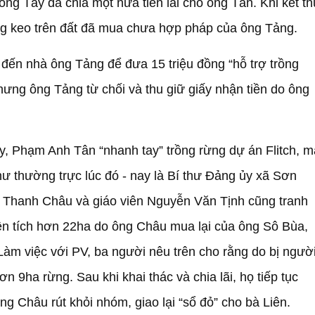
 ông Tây đã chia một nửa tiền lãi cho ông Tân. Khi kết t
rồng keo trên đất đã mua chưa hợp pháp của ông Tảng.
đến nhà ông Tảng để đưa 15 triệu đồng “hỗ trợ trồng
hưng ông Tảng từ chối và thu giữ giấy nhận tiền do ông
y, Phạm Anh Tân “nhanh tay” trồng rừng dự án Flitch, m
hư thường trực lúc đó - nay là Bí thư Đảng ủy xã Sơn
 Thanh Châu và giáo viên Nguyễn Văn Tịnh cũng tranh
diện tích hơn 22ha do ông Châu mua lại của ông Sô Bùa,
àm việc với PV, ba người nêu trên cho rằng do bị ngườ
n 9ha rừng. Sau khi khai thác và chia lãi, họ tiếp tục
g Châu rút khỏi nhóm, giao lại “sổ đỏ” cho bà Liên.