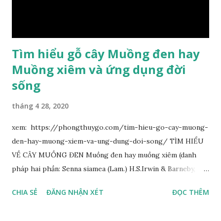
Tìm hiểu gỗ cây Muồng đen hay
Muồng xiêm và ứng dụng đời
sống
tháng 4 28, 2020
xem: https://phongthuygo.com/tim-hieu-go-cay-muong-
den-hay-muong-xiem-va-ung-dung-doi-song/ TÌM HIỂU
VỀ CÂY MUỒNG ĐEN Muồng đen hay muồng xiêm (danh
pháp hai phần: Senna siamea (Lam.) H.S.Irwin & Barneby,
đồng nghĩa: Cassia siamea Lam., 1785) thuộc họ Đậu
CHIA SẺ
ĐĂNG NHẬN XÉT
ĐỌC THÊM
(Fabaceae). Là cây nguyên sản ở vùng Đông Nam Á. Ở Việt
Nam cây mọc hoang dại trong các rừng tự nhiên từ Quảng