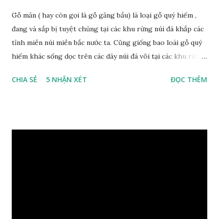
Gỗ măn ( hay còn gọi là gỗ găng bầu) là loại gỗ quý hiếm ,
đang và sắp bị tuyệt chủng tại các khu rừng núi đá khắp các
tỉnh miền núi miền bắc nước ta. Cũng giống bao loài gỗ quý
hiếm khác sống dọc trên các dãy núi đá vôi tại các khu rừng
nhiệt đới miền bắc nước ta , thời xa sưa có rất nhiều loại gỗ
CHIA SẺ
5 NHẬN XÉT
ĐỌC THÊM
quý hiếm khác, như đinh , lim, nghiến , sến, táu, gụ, kháo đá ,
lát đá , trong đó còn có cả 1 số loại gỗ có mùi thơm và lên
tuyết ; như hoàng đàn , ngọc am, gù hương . dã hương , bách
xanh ..vvv…. XEM: https://phongthuygo.com/tim-hieu-
chi-tiet-ve-go-cay-man/ Gỗ măn là 1 loài gỗ sống trên các
vách núi đá vôi hiểm trở , thân cây có mầu hơi đen bạc, cây
thường mọc rất cao từ 5-20m , lá to và mỏng có lông tơ , vẫn
như các loại cây khác thường thân cây được cấu tạo gồm 3
lớp : lớp vỏ, lớp giác và lớp lõi , lớp lõi non bên ngoài có vân
càng vào trong tâm lõi vân càng già và đẹp , thường cứ 1