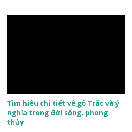
trong rừng sâu, có màu đỏ thẫm, đường vân gỗ tự nhiên uốn
lượn xoáy sâu vào phần lõi tạo ra những đường xoắn ốc kỳ
diệu. Hình dạng những khối gỗ cũng rất đa dạng nên ứng
dụng được nhiều sản phẩm có giá trị cao. Gỗ xa xị đỏ đặc
biệt hơn những loại gỗ khác bởi màu đỏ tươi cảm giác mang
lại sự may mắn. Đây là lý do tại sao người ta lựa chọn loại gỗ
này cho những sản phẩm tượng phong thủy đắt tiền. Tinh
dầu gỗ xá xị còn giúp cải thiện tình trạng sức khỏe của con
người, tinh thần sảng khoái, minh mẫn. Một số nơi sử dụng
gỗ xá xị như một bài thuốc dân gian chữa bện phong hàn,
bệnh tiêu hóa ở trẻ nh...
Tìm hiểu chi tiết về gỗ Trắc và ý
nghĩa trong đời sống, phong
thủy