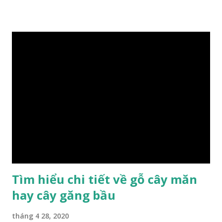
trị kinh tế … Cao nhất là nhóm I và thấp nhất là nhóm VIII.
Gỗ kháo thuộc nhóm gỗ số VI, đây là loại gỗ phổ biến ở Việt
Nam, nó có những đặc điểm như nhẹ, dễ chế biến, khả năng
chịu lực ở mức độ trung bình. Khi quyết định dùng gỗ để làm
nội thất thì chúng ta rất cần tìm hiểu gỗ thuộc nhóm mấy,
có những tính chất như thế nào, giá thành ra sao để đảm
bảo lựa chọn được loại gỗ ưng ý nhất, phù hợp nhất với yêu
cầu và mục đích của mình. Có 2 loại gỗ nu kháo: Gỗ nu kháo
đỏ Gỗ nu kháo vàng Gỗ kháo có tên khoa học là Machinus
Bonii Lecomte, đây là loại gỗ xuất hiện rất phổ biến ở nước
ta và các quốc g...
Tìm hiểu chi tiết về gỗ cây măn
hay cây găng bầu
tháng 4 28, 2020