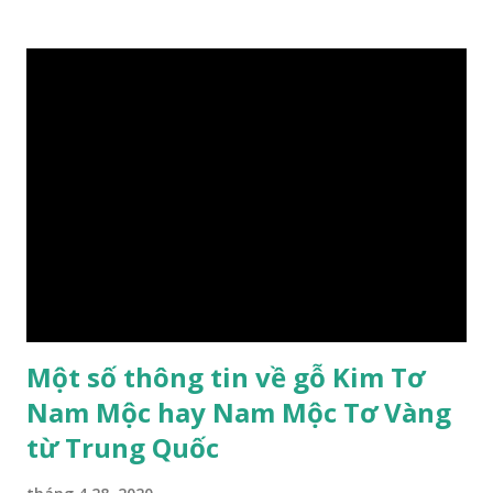
Ninh đến các tỉnh Tây Nguyên như Gia Lai, Kon Tum, Đắk
Lắk và phía nam như Đồng Nai. Là loài cây trung tính, thiên
về ưa sáng; chịu hạn tốt. Cây thường xanh. Vỏ gần nhẵn, cành
non có khía phủ lông tơ mịn. Lá kép lông chim một lần chẵn,
mọc cách, dài 10–15 cm, cuống lá dài 2–3 cm. Lá kèm nhỏ,
sớm rụng. Lá chét 7-15 đôi, hình bầu dục rộng đến bầu dục
dài, dài 3–7 cm rộng 1-2 đầu tròn với một mũi kim ngắn. Cụm
hoa chùy lớn ở đầu cành, nhiều hoa. Lá bắc hình trứng
ngược, đầu có mũi nhọn dài. Cánh đài 5 hình tròn, dày, không
bằng nhau, mặt ngoài phủ lông nhung. Cánh tràng màu vàng
có hình trứng ngược, rộng, ...
Một số thông tin về gỗ Kim Tơ
Nam Mộc hay Nam Mộc Tơ Vàng
từ Trung Quốc