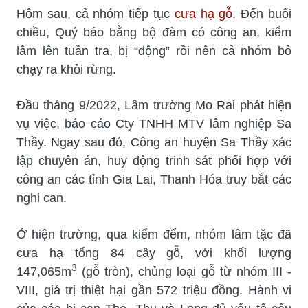
Hôm sau, cả nhóm tiếp tục
cưa hạ gỗ
. Đến buổi
chiều, Quý báo bằng bộ đàm có công an, kiểm
lâm lên tuần tra, bị “động” rồi nên cả nhóm bỏ
chạy ra khỏi rừng.
Đầu tháng 9/2022, Lâm trường Mo Rai phát hiện
vụ việc, báo cáo Cty TNHH MTV lâm nghiệp Sa
Thầy. Ngay sau đó, Công an huyện Sa Thầy xác
lập chuyên án, huy động trinh sát phối hợp với
công an các tỉnh Gia Lai, Thanh Hóa truy bắt các
nghi can.
Ở hiện trường, qua kiểm đếm, nhóm lâm tặc đã
cưa hạ tổng 84 cây gỗ, với khối lượng
3
147,065m
(gỗ tròn), chủng loại gỗ từ nhóm III -
VIII, giá trị thiệt hại gần 572 triệu đồng. Hành vi