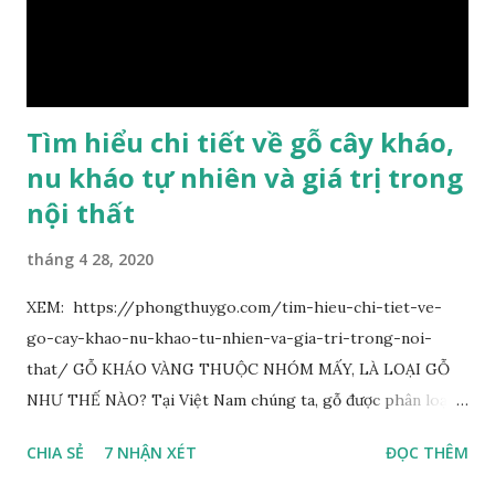
theo tuổi của cây gỗ, tuổi càng cao thì gỗ càng quý. Cao cấp
nhất là Kim Tơ Nam Mộc Âm Trầm ngàn năm. Loại này là
phát sinh biến dị tự nhiên từ hai ngàn...
Tìm hiểu chi tiết về gỗ cây kháo,
nu kháo tự nhiên và giá trị trong
nội thất
tháng 4 28, 2020
XEM: https://phongthuygo.com/tim-hieu-chi-tiet-ve-
go-cay-khao-nu-khao-tu-nhien-va-gia-tri-trong-noi-
that/ GỖ KHÁO VÀNG THUỘC NHÓM MẤY, LÀ LOẠI GỖ
NHƯ THẾ NÀO? Tại Việt Nam chúng ta, gỗ được phân loại
thành 8 nhóm đánh số thứ tự bằng chữ số la mã từ I đến VIII.
CHIA SẺ
7 NHẬN XÉT
ĐỌC THÊM
Cách phân loại này dựa trên các tiêu chí như đặc điểm, tính
chất tự nhiên, khả năng gia công, mục đích sử dụng và giá