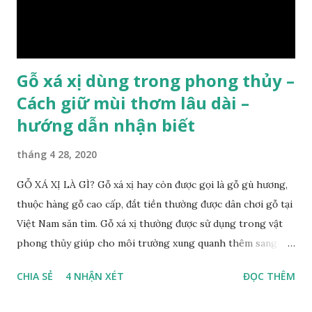
năm sẽ có 1 lớp vân , nên khi thợ cắt cây biết được độ tuổi
của cây, nhưng điều đặc biệt...
Gỗ xá xị dùng trong phong thủy –
Cách giữ mùi thơm lâu dài –
hướng dẫn nhận biết
tháng 4 28, 2020
GỖ XÁ XỊ LÀ GÌ? Gỗ xá xị hay còn được gọi là gỗ gù hương,
thuộc hàng gỗ cao cấp, đắt tiền thường được dân chơi gỗ tại
Việt Nam săn tìm. Gỗ xá xị thường được sử dụng trong vật
phong thủy giúp cho môi trường xung quanh thêm sang
trọng và đẳng cấp. XEM: https://phongthuygo.com/go-
CHIA SẺ
4 NHẬN XÉT
ĐỌC THÊM
xa-xi-dung-trong-phong-thuy-cach-giu-mui-thom-lau-
dai-huong-dan-nhan-biet/ Gỗ xá xị là loại cây sinh sống