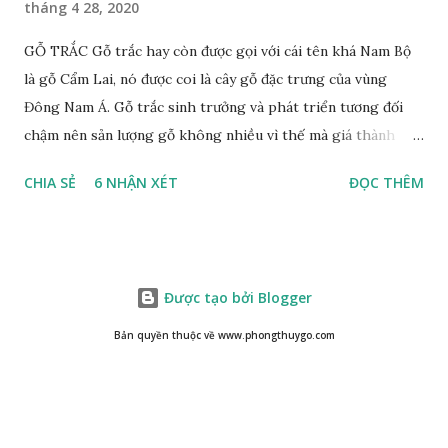
tháng 4 28, 2020
GỖ TRẮC Gỗ trắc hay còn được gọi với cái tên khá Nam Bộ
là gỗ Cẩm Lai, nó được coi là cây gỗ đặc trưng của vùng
Đông Nam Á. Gỗ trắc sinh trưởng và phát triển tương đối
chậm nên sản lượng gỗ không nhiều vì thế mà giá thành
cũng khá cao không phải ai cũng sở hữu được. Cây gỗ trắc
CHIA SẺ
6 NHẬN XÉT
ĐỌC THÊM
khá lớn, cây trưởng thành tới kỳ thu hoạch thường cao
trung bình 25m. Thân cây to và chắc chắn với đường kính lên
tới 1m. Là loại cây cổ thụ lâu năm nhưng vỏ cây gỗ trắc lại
không bị sần sùi hay tróc vẩy mà ngược lại rất nhẵn và có
Được tạo bởi Blogger
màu nâu xám. Gỗ trắc ưa sáng nên những tán lá nhanh chóng
vươn lên hứng nắng mặt trời, lá có màu xanh rêu nhạt. Họ
Bản quyền thuộc về www.phongthuygo.com
nhà gỗ trắc không sinh sống thành một khu vực chung mà
sống rải rác cách nhau một khoảng khá xa. Độ cao mà cây
sinh sống không quá 500m, thích hợp với những vùng đồi
núi Việt Nam. XEM: https://phongthuygo.com/tim-hieu-