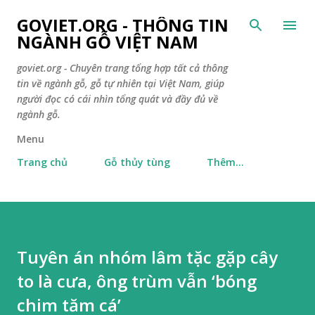
Chuyển đến nội dung chính
GOVIET.ORG - THÔNG TIN
NGÀNH GỖ VIỆT NAM
goviet.org - Chuyên trang tổng hợp tất cả thông
tin về ngành gỗ, gỗ tự nhiên tại Việt Nam, giúp
người đọc có cái nhìn tổng quát và đầy đủ về
ngành gỗ.
Menu
Trang chủ
Gỗ thủy tùng
Thêm…
Tuyên án nhóm lâm tặc gặp cây
to là cưa, ông trùm vẫn ‘bóng
chim tăm cá’