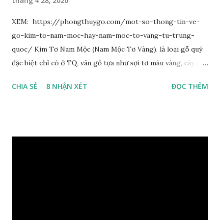
tháng 4 28, 2020
XEM: https://phongthuygo.com/mot-so-thong-tin-ve-
go-kim-to-nam-moc-hay-nam-moc-to-vang-tu-trung-
quoc/ Kim Tơ Nam Mộc (Nam Mộc Tơ Vàng), là loại gỗ quý
đặc biệt chỉ có ở TQ, vân gỗ tựa như sợi tơ màu vàng, cây gỗ
phân bố ở Tứ Xuyên và một số vùng thuộc phía Nam sông
CHIA SẺ
8 NHẬN XÉT
ĐỌC THÊM
Trường Giang, do vậy có tên gọi Kim Tơ Nam Mộc. Kim Tơ
Nam Mộc có mùi thơm, vân thẳng và chặt, khó biến hình và
nứt, là một nguyên liệu quý dành cho xây dựng và đồ nội thất
cao cấp. Trong lịch sử, nó chuyên được dùng cho cung điện
hoàng gia, xây dựng chùa, và làm các đồ nội thất cao cấp. Nó
khác với các loại Nam Mộc thông thường ở chỗ vân gỗ chiếu
dưới ánh nắng hiện lên như những sợi tơ vàng óng ánh, lấp
lánh và có mùi hương thanh nhã thoang thoảng. GIÁ TRỊ
KINH TẾ VÀ PHONG THỦY CỦA KIM TƠ NAM MỘC Kim
Tơ Nam Mộc được phân thành nhiều đẳng cấp thường căn cứ