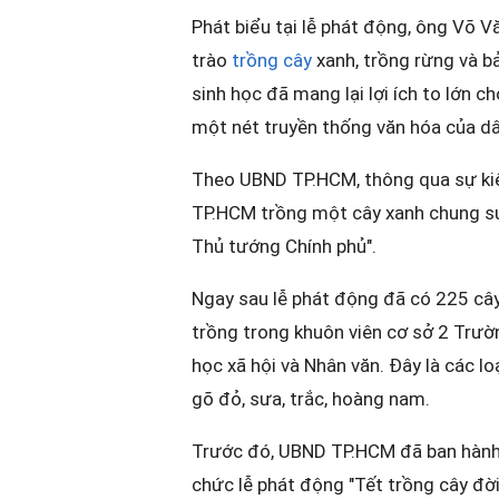
Phát biểu tại lễ phát động, ông Võ 
trào
trồng cây
xanh, trồng rừng và b
sinh học đã mang lại lợi ích to lớn ch
một nét truyền thống văn hóa của dâ
Theo UBND TP.HCM, thông qua sự kiệ
TP.HCM trồng một cây xanh chung sứ
Thủ tướng Chính phủ".
Ngay sau lễ phát động đã có 225 câ
trồng trong khuôn viên cơ sở 2 Trườ
học xã hội và Nhân văn. Đây là các lo
gõ đỏ, sưa, trắc, hoàng nam.
Trước đó, UBND TP.HCM đã ban hành
chức lễ phát động "Tết trồng cây đờ