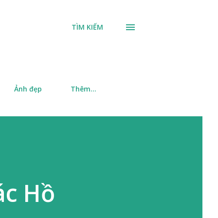
TÌM KIẾM
Ảnh đẹp
Thêm…
ác Hồ