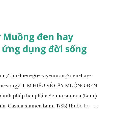
y Muồng đen hay
 ứng dụng đời sống
com/tim-hieu-go-cay-muong-den-hay-
oi-song/ TÌM HIỂU VỀ CÂY MUỒNG ĐEN
anh pháp hai phần: Senna siamea (Lam.)
ĩa: Cassia siamea Lam., 1785) thuộc họ