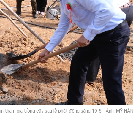
 tham gia trồng cây sau lễ phát động sáng 19-5 - Ảnh: MỸ HÂ