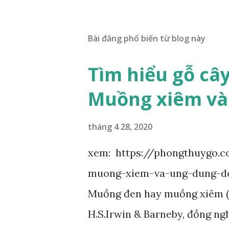
Bài đăng phổ biến từ blog này
Tìm hiểu gỗ câ
Muồng xiêm và
tháng 4 28, 2020
xem: https://phongthuygo.
muong-xiem-va-ung-dung-d
Muồng đen hay muồng xiêm (d
H.S.Irwin & Barneby, đồng ngh