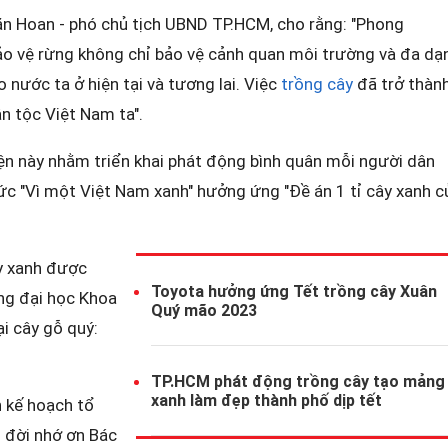
Văn Hoan - phó chủ tịch UBND TP.HCM, cho rằng: "Phong
ảo vệ rừng không chỉ bảo vệ cảnh quan môi trường và đa dạ
o nước ta ở hiện tại và tương lai. Việc
trồng cây
đã trở thàn
n tộc Việt Nam ta".
n này nhằm triển khai phát động bình quân mỗi người dân
c "Vì một Việt Nam xanh" hưởng ứng "Đề án 1 tỉ cây xanh c
y xanh được
Toyota hưởng ứng Tết trồng cây Xuân
ng đại học Khoa
Quý mão 2023
ại cây gỗ quý:
TP.HCM phát động trồng cây tạo mảng
xanh làm đẹp thành phố dịp tết
 kế hoạch tổ
i đời nhớ ơn Bác