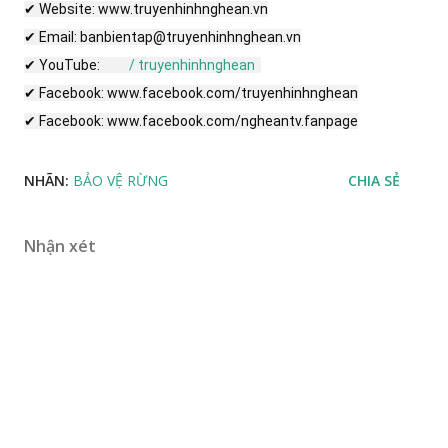
✔ Website: www.truyenhinhnghean.vn

✔ Email: banbientap@truyenhinhnghean.vn

✔ YouTube:  
 / truyenhinhnghean  
✔ Facebook: www.facebook.com/truyenhinhnghean

✔ Facebook: www.facebook.com/ngheantv.fanpage
NHÃN:
BẢO VỆ RỪNG
CHIA SẺ
Nhận xét