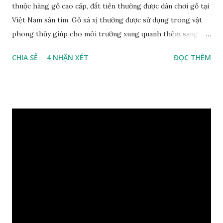
thuộc hàng gỗ cao cấp, đắt tiền thường được dân chơi gỗ tại
Việt Nam săn tìm. Gỗ xá xị thường được sử dụng trong vật
phong thủy giúp cho môi trường xung quanh thêm sang
trọng và đẳng cấp. XEM: https://phongthuygo.com/go-
CHIA SẺ
4 NHẬN XÉT
ĐỌC THÊM
xa-xi-dung-trong-phong-thuy-cach-giu-mui-thom-lau-
dai-huong-dan-nhan-biet/ Gỗ xá xị là loại cây sinh sống
trong rừng sâu, có màu đỏ thẫm, đường vân gỗ tự nhiên uốn
lượn xoáy sâu vào phần lõi tạo ra những đường xoắn ốc kỳ
diệu. Hình dạng những khối gỗ cũng rất đa dạng nên ứng
dụng được nhiều sản phẩm có giá trị cao. Gỗ xa xị đỏ đặc
biệt hơn những loại gỗ khác bởi màu đỏ tươi cảm giác mang
lại sự may mắn. Đây là lý do tại sao người ta lựa chọn loại gỗ
này cho những sản phẩm tượng phong thủy đắt tiền. Tinh
dầu gỗ xá xị còn giúp cải thiện tình trạng sức khỏe của con
người, tinh thần sảng khoái, minh mẫn. Một số nơi sử dụng
gỗ xá xị như một bài thuốc dân gian chữa bện phong hàn,