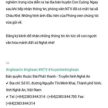
nghiêm trọng vừa diễn ra tại địa bàn huyện Con Cuông. Ngay 
sau khi tiếp nhận thông tin, phóng viên NTV đã có mặt tại xã 
Châu Khê. Những hình ảnh đầu tiên của Phóng vien chúng tôi 
vừa gửi về. 

Đăng ký kênh để nhận những thông tin tin tức về con người 
văn hóa mảnh đất xứ Nghệ nhé!

#ngheantv
#nghean
#NTV
#truyenhinhnghean
Bản quyền thuộc Đài Phát thanh - Truyền hình Nghệ An

✔ Địa chỉ: Số 01, đường Nguyễn Thị Minh Khai, Thành phố Vinh, 
tỉnh Nghệ An, Việt Nam

✔ Tel: (+84)2383.844.314 - (+84)2383.844.700  Fax: 
(+84)2383.844.314
