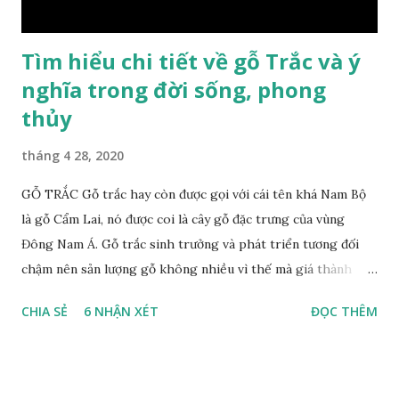
bệnh tiêu hóa ở trẻ nh...
Tìm hiểu chi tiết về gỗ Trắc và ý
nghĩa trong đời sống, phong
thủy
tháng 4 28, 2020
GỖ TRẮC Gỗ trắc hay còn được gọi với cái tên khá Nam Bộ
là gỗ Cẩm Lai, nó được coi là cây gỗ đặc trưng của vùng
Đông Nam Á. Gỗ trắc sinh trưởng và phát triển tương đối
chậm nên sản lượng gỗ không nhiều vì thế mà giá thành
cũng khá cao không phải ai cũng sở hữu được. Cây gỗ trắc
CHIA SẺ
6 NHẬN XÉT
ĐỌC THÊM
khá lớn, cây trưởng thành tới kỳ thu hoạch thường cao
trung bình 25m. Thân cây to và chắc chắn với đường kính lên
tới 1m. Là loại cây cổ thụ lâu năm nhưng vỏ cây gỗ trắc lại
không bị sần sùi hay tróc vẩy mà ngược lại rất nhẵn và có