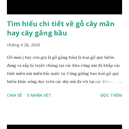
ta và các quốc g...
Tìm hiểu chi tiết về gỗ cây măn
hay cây găng bầu
tháng 4 28, 2020
Gỗ măn ( hay còn gọi là gỗ găng bầu) là loại gỗ quý hiếm ,
đang và sắp bị tuyệt chủng tại các khu rừng núi đá khắp các
tỉnh miền núi miền bắc nước ta. Cũng giống bao loài gỗ quý
hiếm khác sống dọc trên các dãy núi đá vôi tại các khu rừng
nhiệt đới miền bắc nước ta , thời xa sưa có rất nhiều loại gỗ
CHIA SẺ
5 NHẬN XÉT
ĐỌC THÊM
quý hiếm khác, như đinh , lim, nghiến , sến, táu, gụ, kháo đá ,
lát đá , trong đó còn có cả 1 số loại gỗ có mùi thơm và lên
tuyết ; như hoàng đàn , ngọc am, gù hương . dã hương , bách
xanh ..vvv…. XEM: https://phongthuygo.com/tim-hieu-