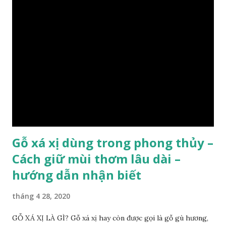
chi-tiet-ve-go-cay-man/ Gỗ măn là 1 loài gỗ sống trên các
vách núi đá vôi hiểm trở , thân cây có mầu hơi đen bạc, cây
thường mọc rất cao từ 5-20m , lá to và mỏng có lông tơ , vẫn
như các loại cây khác thường thân cây được cấu tạo gồm 3
lớp : lớp vỏ, lớp giác và lớp lõi , lớp lõi non bên ngoài có vân
càng vào trong tâm lõi vân càng già và đẹp , thường cứ 1
năm sẽ có 1 lớp vân , nên khi thợ cắt cây biết được độ tuổi
của cây, nhưng điều đặc biệt...
Gỗ xá xị dùng trong phong thủy –
Cách giữ mùi thơm lâu dài –
hướng dẫn nhận biết
tháng 4 28, 2020
GỖ XÁ XỊ LÀ GÌ? Gỗ xá xị hay còn được gọi là gỗ gù hương,