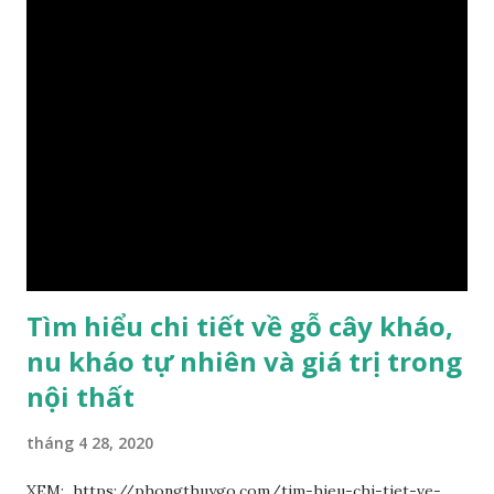
hoàng gia, xây dựng chùa, và làm các đồ nội thất cao cấp. Nó
khác với các loại Nam Mộc thông thường ở chỗ vân gỗ chiếu
dưới ánh nắng hiện lên như những sợi tơ vàng óng ánh, lấp
lánh và có mùi hương thanh nhã thoang thoảng. GIÁ TRỊ
KINH TẾ VÀ PHONG THỦY CỦA KIM TƠ NAM MỘC Kim
Tơ Nam Mộc được phân thành nhiều đẳng cấp thường căn cứ
theo tuổi của cây gỗ, tuổi càng cao thì gỗ càng quý. Cao cấp
nhất là Kim Tơ Nam Mộc Âm Trầm ngàn năm. Loại này là
phát sinh biến dị tự nhiên từ hai ngàn...
Tìm hiểu chi tiết về gỗ cây kháo,
nu kháo tự nhiên và giá trị trong
nội thất
tháng 4 28, 2020
XEM: https://phongthuygo.com/tim-hieu-chi-tiet-ve-