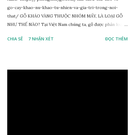
go-cay-khao-nu-khao-tu-nhien-va-gia-tri-trong-noi-
that/ GỖ KHÁO VÀNG THUỘC NHÓM MẤY, LÀ LOẠI GỖ
NHƯ THẾ NÀO? Tại Việt Nam chúng ta, gỗ được phân loại
thành 8 nhóm đánh số thứ tự bằng chữ số la mã từ I đến VIII.
CHIA SẺ
7 NHẬN XÉT
ĐỌC THÊM
Cách phân loại này dựa trên các tiêu chí như đặc điểm, tính
chất tự nhiên, khả năng gia công, mục đích sử dụng và giá
trị kinh tế … Cao nhất là nhóm I và thấp nhất là nhóm VIII.
Gỗ kháo thuộc nhóm gỗ số VI, đây là loại gỗ phổ biến ở Việt
Nam, nó có những đặc điểm như nhẹ, dễ chế biến, khả năng
chịu lực ở mức độ trung bình. Khi quyết định dùng gỗ để làm
nội thất thì chúng ta rất cần tìm hiểu gỗ thuộc nhóm mấy,
có những tính chất như thế nào, giá thành ra sao để đảm
bảo lựa chọn được loại gỗ ưng ý nhất, phù hợp nhất với yêu
cầu và mục đích của mình. Có 2 loại gỗ nu kháo: Gỗ nu kháo
đỏ Gỗ nu kháo vàng Gỗ kháo có tên khoa học là Machinus
Bonii Lecomte, đây là loại gỗ xuất hiện rất phổ biến ở nước