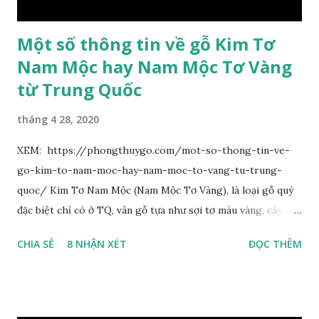
có hình trứng ngược, rộng, ...
Một số thông tin về gỗ Kim Tơ
Nam Mộc hay Nam Mộc Tơ Vàng
từ Trung Quốc
tháng 4 28, 2020
XEM: https://phongthuygo.com/mot-so-thong-tin-ve-
go-kim-to-nam-moc-hay-nam-moc-to-vang-tu-trung-
quoc/ Kim Tơ Nam Mộc (Nam Mộc Tơ Vàng), là loại gỗ quý
đặc biệt chỉ có ở TQ, vân gỗ tựa như sợi tơ màu vàng, cây gỗ
phân bố ở Tứ Xuyên và một số vùng thuộc phía Nam sông
CHIA SẺ
8 NHẬN XÉT
ĐỌC THÊM
Trường Giang, do vậy có tên gọi Kim Tơ Nam Mộc. Kim Tơ
Nam Mộc có mùi thơm, vân thẳng và chặt, khó biến hình và
nứt, là một nguyên liệu quý dành cho xây dựng và đồ nội thất
cao cấp. Trong lịch sử, nó chuyên được dùng cho cung điện