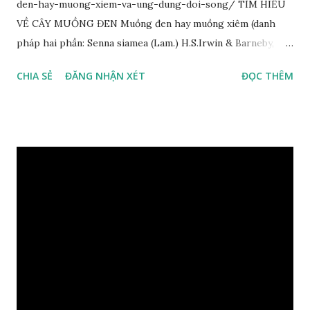
den-hay-muong-xiem-va-ung-dung-doi-song/ TÌM HIỂU
VỀ CÂY MUỒNG ĐEN Muồng đen hay muồng xiêm (danh
pháp hai phần: Senna siamea (Lam.) H.S.Irwin & Barneby,
đồng nghĩa: Cassia siamea Lam., 1785) thuộc họ Đậu
CHIA SẺ
ĐĂNG NHẬN XÉT
ĐỌC THÊM
(Fabaceae). Là cây nguyên sản ở vùng Đông Nam Á. Ở Việt
Nam cây mọc hoang dại trong các rừng tự nhiên từ Quảng
Ninh đến các tỉnh Tây Nguyên như Gia Lai, Kon Tum, Đắk
Lắk và phía nam như Đồng Nai. Là loài cây trung tính, thiên
về ưa sáng; chịu hạn tốt. Cây thường xanh. Vỏ gần nhẵn, cành
non có khía phủ lông tơ mịn. Lá kép lông chim một lần chẵn,
mọc cách, dài 10–15 cm, cuống lá dài 2–3 cm. Lá kèm nhỏ,
sớm rụng. Lá chét 7-15 đôi, hình bầu dục rộng đến bầu dục
dài, dài 3–7 cm rộng 1-2 đầu tròn với một mũi kim ngắn. Cụm
hoa chùy lớn ở đầu cành, nhiều hoa. Lá bắc hình trứng
ngược, đầu có mũi nhọn dài. Cánh đài 5 hình tròn, dày, không
bằng nhau, mặt ngoài phủ lông nhung. Cánh tràng màu vàng