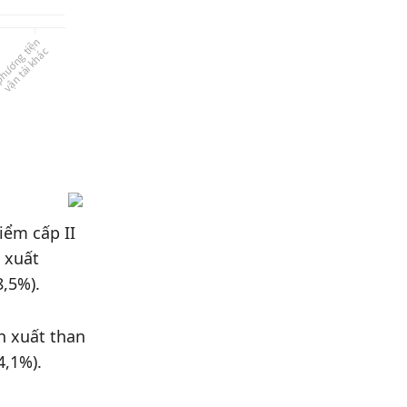
iểm cấp II
 xuất
8,5%).
n xuất than
4,1%).