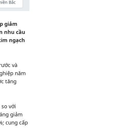
iền Bắc
ệp giảm
ảm nhu cầu
 kim ngạch
rước và
nghiệp năm
ớc tăng
 so với
oáng giảm
%; cung cấp