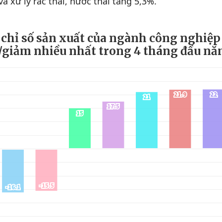
à xử lý rác thải, nước thải tăng 5,3%.