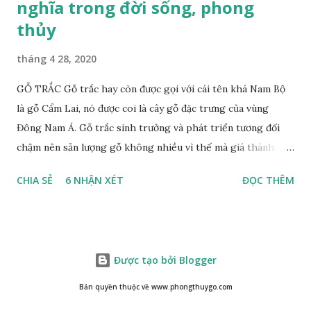
nghĩa trong đời sống, phong
thủy
tháng 4 28, 2020
GỖ TRẮC Gỗ trắc hay còn được gọi với cái tên khá Nam Bộ
là gỗ Cẩm Lai, nó được coi là cây gỗ đặc trưng của vùng
Đông Nam Á. Gỗ trắc sinh trưởng và phát triển tương đối
chậm nên sản lượng gỗ không nhiều vì thế mà giá thành
cũng khá cao không phải ai cũng sở hữu được. Cây gỗ trắc
CHIA SẺ
6 NHẬN XÉT
ĐỌC THÊM
khá lớn, cây trưởng thành tới kỳ thu hoạch thường cao
trung bình 25m. Thân cây to và chắc chắn với đường kính lên
tới 1m. Là loại cây cổ thụ lâu năm nhưng vỏ cây gỗ trắc lại
không bị sần sùi hay tróc vẩy mà ngược lại rất nhẵn và có
Được tạo bởi Blogger
màu nâu xám. Gỗ trắc ưa sáng nên những tán lá nhanh chóng
vươn lên hứng nắng mặt trời, lá có màu xanh rêu nhạt. Họ
Bản quyền thuộc về www.phongthuygo.com
nhà gỗ trắc không sinh sống thành một khu vực chung mà