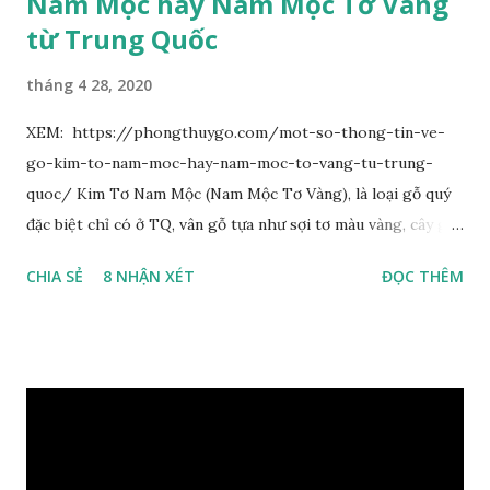
Nam Mộc hay Nam Mộc Tơ Vàng
từ Trung Quốc
tháng 4 28, 2020
XEM: https://phongthuygo.com/mot-so-thong-tin-ve-
go-kim-to-nam-moc-hay-nam-moc-to-vang-tu-trung-
quoc/ Kim Tơ Nam Mộc (Nam Mộc Tơ Vàng), là loại gỗ quý
đặc biệt chỉ có ở TQ, vân gỗ tựa như sợi tơ màu vàng, cây gỗ
phân bố ở Tứ Xuyên và một số vùng thuộc phía Nam sông
CHIA SẺ
8 NHẬN XÉT
ĐỌC THÊM
Trường Giang, do vậy có tên gọi Kim Tơ Nam Mộc. Kim Tơ
Nam Mộc có mùi thơm, vân thẳng và chặt, khó biến hình và
nứt, là một nguyên liệu quý dành cho xây dựng và đồ nội thất
cao cấp. Trong lịch sử, nó chuyên được dùng cho cung điện
hoàng gia, xây dựng chùa, và làm các đồ nội thất cao cấp. Nó
khác với các loại Nam Mộc thông thường ở chỗ vân gỗ chiếu
dưới ánh nắng hiện lên như những sợi tơ vàng óng ánh, lấp