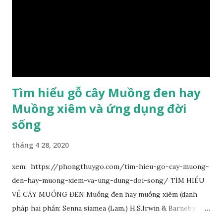
Tìm hiểu gỗ cây Muồng đen hay
Muồng xiêm và ứng dụng đời
sống
tháng 4 28, 2020
xem: https://phongthuygo.com/tim-hieu-go-cay-muong-
den-hay-muong-xiem-va-ung-dung-doi-song/ TÌM HIỂU
VỀ CÂY MUỒNG ĐEN Muồng đen hay muồng xiêm (danh
pháp hai phần: Senna siamea (Lam.) H.S.Irwin & Barneby,
đồng nghĩa: Cassia siamea Lam., 1785) thuộc họ Đậu