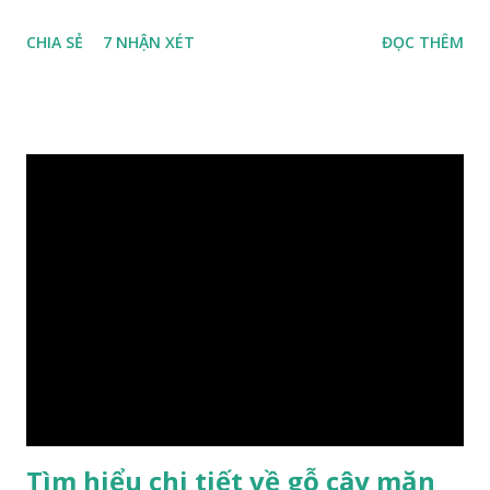
thành 8 nhóm đánh số thứ tự bằng chữ số la mã từ I đến VIII.
CHIA SẺ
7 NHẬN XÉT
ĐỌC THÊM
Cách phân loại này dựa trên các tiêu chí như đặc điểm, tính
chất tự nhiên, khả năng gia công, mục đích sử dụng và giá
trị kinh tế … Cao nhất là nhóm I và thấp nhất là nhóm VIII.
Gỗ kháo thuộc nhóm gỗ số VI, đây là loại gỗ phổ biến ở Việt
Nam, nó có những đặc điểm như nhẹ, dễ chế biến, khả năng
chịu lực ở mức độ trung bình. Khi quyết định dùng gỗ để làm
nội thất thì chúng ta rất cần tìm hiểu gỗ thuộc nhóm mấy,
có những tính chất như thế nào, giá thành ra sao để đảm
bảo lựa chọn được loại gỗ ưng ý nhất, phù hợp nhất với yêu
cầu và mục đích của mình. Có 2 loại gỗ nu kháo: Gỗ nu kháo
đỏ Gỗ nu kháo vàng Gỗ kháo có tên khoa học là Machinus
Bonii Lecomte, đây là loại gỗ xuất hiện rất phổ biến ở nước
ta và các quốc g...
Tìm hiểu chi tiết về gỗ cây măn