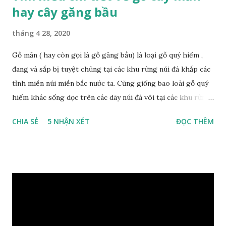
hay cây găng bầu
tháng 4 28, 2020
Gỗ măn ( hay còn gọi là gỗ găng bầu) là loại gỗ quý hiếm ,
đang và sắp bị tuyệt chủng tại các khu rừng núi đá khắp các
tỉnh miền núi miền bắc nước ta. Cũng giống bao loài gỗ quý
hiếm khác sống dọc trên các dãy núi đá vôi tại các khu rừng
nhiệt đới miền bắc nước ta , thời xa sưa có rất nhiều loại gỗ
CHIA SẺ
5 NHẬN XÉT
ĐỌC THÊM
quý hiếm khác, như đinh , lim, nghiến , sến, táu, gụ, kháo đá ,
lát đá , trong đó còn có cả 1 số loại gỗ có mùi thơm và lên
tuyết ; như hoàng đàn , ngọc am, gù hương . dã hương , bách
xanh ..vvv…. XEM: https://phongthuygo.com/tim-hieu-
chi-tiet-ve-go-cay-man/ Gỗ măn là 1 loài gỗ sống trên các
vách núi đá vôi hiểm trở , thân cây có mầu hơi đen bạc, cây
thường mọc rất cao từ 5-20m , lá to và mỏng có lông tơ , vẫn
như các loại cây khác thường thân cây được cấu tạo gồm 3