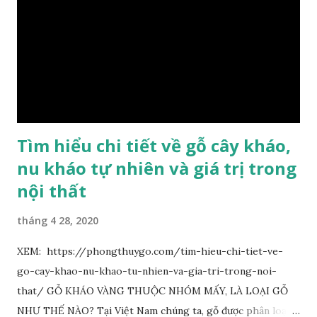
lánh và có mùi hương thanh nhã thoang thoảng. GIÁ TRỊ
KINH TẾ VÀ PHONG THỦY CỦA KIM TƠ NAM MỘC Kim
Tơ Nam Mộc được phân thành nhiều đẳng cấp thường căn cứ
theo tuổi của cây gỗ, tuổi càng cao thì gỗ càng quý. Cao cấp
nhất là Kim Tơ Nam Mộc Âm Trầm ngàn năm. Loại này là
phát sinh biến dị tự nhiên từ hai ngàn...
Tìm hiểu chi tiết về gỗ cây kháo,
nu kháo tự nhiên và giá trị trong
nội thất
tháng 4 28, 2020
XEM: https://phongthuygo.com/tim-hieu-chi-tiet-ve-
go-cay-khao-nu-khao-tu-nhien-va-gia-tri-trong-noi-
that/ GỖ KHÁO VÀNG THUỘC NHÓM MẤY, LÀ LOẠI GỖ
NHƯ THẾ NÀO? Tại Việt Nam chúng ta, gỗ được phân loại