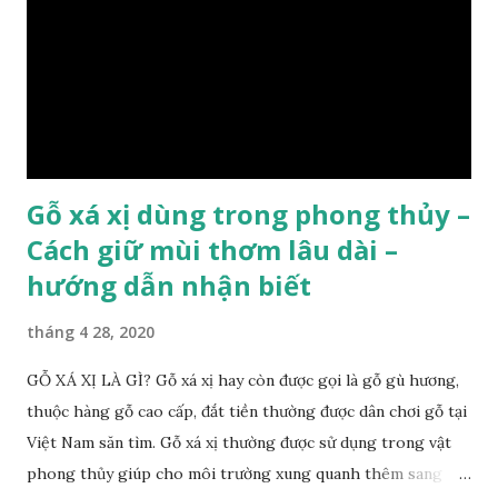
lớp : lớp vỏ, lớp giác và lớp lõi , lớp lõi non bên ngoài có vân
càng vào trong tâm lõi vân càng già và đẹp , thường cứ 1
năm sẽ có 1 lớp vân , nên khi thợ cắt cây biết được độ tuổi
của cây, nhưng điều đặc biệt...
Gỗ xá xị dùng trong phong thủy –
Cách giữ mùi thơm lâu dài –
hướng dẫn nhận biết
tháng 4 28, 2020
GỖ XÁ XỊ LÀ GÌ? Gỗ xá xị hay còn được gọi là gỗ gù hương,
thuộc hàng gỗ cao cấp, đắt tiền thường được dân chơi gỗ tại
Việt Nam săn tìm. Gỗ xá xị thường được sử dụng trong vật
phong thủy giúp cho môi trường xung quanh thêm sang