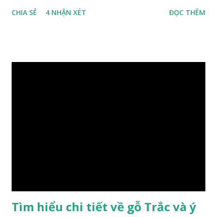
trọng và đẳng cấp. XEM: https://phongthuygo.com/go-
CHIA SẺ
4 NHẬN XÉT
ĐỌC THÊM
xa-xi-dung-trong-phong-thuy-cach-giu-mui-thom-lau-
dai-huong-dan-nhan-biet/ Gỗ xá xị là loại cây sinh sống
trong rừng sâu, có màu đỏ thẫm, đường vân gỗ tự nhiên uốn
lượn xoáy sâu vào phần lõi tạo ra những đường xoắn ốc kỳ
diệu. Hình dạng những khối gỗ cũng rất đa dạng nên ứng
dụng được nhiều sản phẩm có giá trị cao. Gỗ xa xị đỏ đặc
biệt hơn những loại gỗ khác bởi màu đỏ tươi cảm giác mang
lại sự may mắn. Đây là lý do tại sao người ta lựa chọn loại gỗ
này cho những sản phẩm tượng phong thủy đắt tiền. Tinh
dầu gỗ xá xị còn giúp cải thiện tình trạng sức khỏe của con
người, tinh thần sảng khoái, minh mẫn. Một số nơi sử dụng
gỗ xá xị như một bài thuốc dân gian chữa bện phong hàn,
bệnh tiêu hóa ở trẻ nh...
Tìm hiểu chi tiết về gỗ Trắc và ý