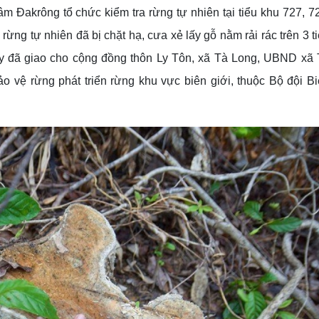
m Đakrông tổ chức kiểm tra rừng tự nhiên tại tiểu khu 727, 7
rừng tự nhiên đã bị chặt hạ, cưa xẻ lấy gỗ nằm rải rác trên 3 t
ày đã giao cho cộng đồng thôn Ly Tôn, xã Tà Long, UBND xã
 vệ rừng phát triển rừng khu vực biên giới, thuộc Bộ đội B