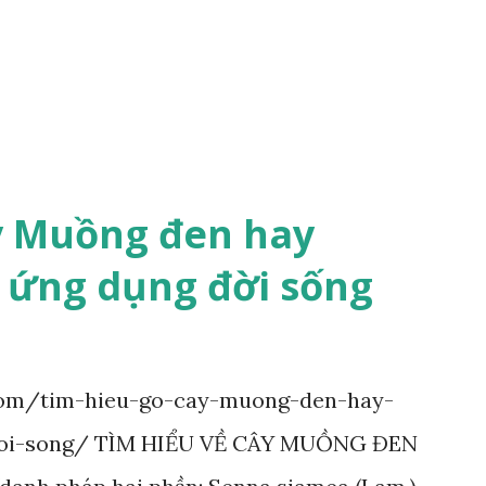
y Muồng đen hay
 ứng dụng đời sống
com/tim-hieu-go-cay-muong-den-hay-
oi-song/ TÌM HIỂU VỀ CÂY MUỒNG ĐEN