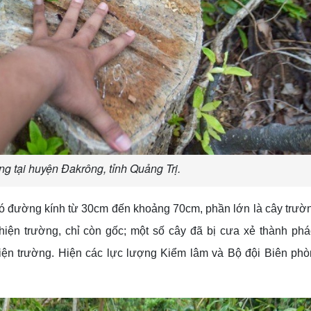
ng tại huyện Đakrông, tỉnh Quảng Trị.
 có đường kính từ 30cm đến khoảng 70cm, phần lớn là cây trườ
hiện trường, chỉ còn gốc; một số cây đã bị cưa xẻ thành ph
iện trường. Hiện các lực lượng Kiểm lâm và Bộ đội Biên ph