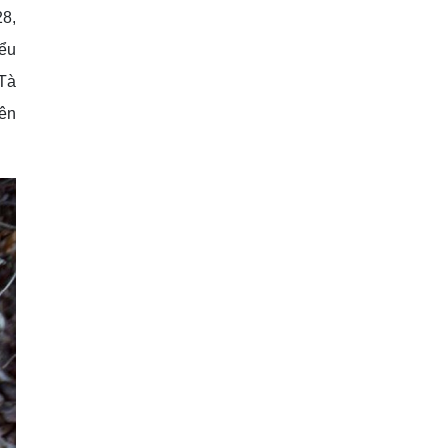
28,
iểu
 Tà
iên