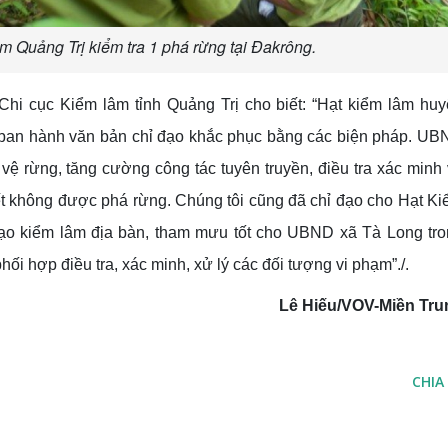
m Quảng Trị kiểm tra 1 phá rừng tại Đakrông.
hi cục Kiểm lâm tỉnh Quảng Trị cho biết: “Hạt kiểm lâm hu
an hành văn bản chỉ đạo khắc phục bằng các biện pháp. UB
vệ rừng, tăng cường công tác tuyên truyền, điều tra xác minh
t không được phá rừng. Chúng tôi cũng đã chỉ đạo cho Hạt K
ạo kiểm lâm địa bàn, tham mưu tốt cho UBND xã Tà Long tr
ối hợp điều tra, xác minh, xử lý các đối tượng vi phạm”./.
Lê Hiếu/VOV-Miền Tru
CHIA