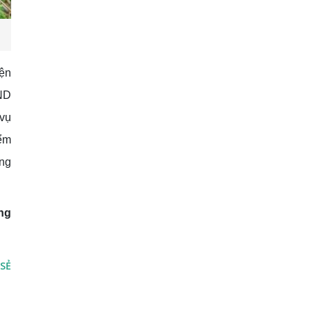
yện
ND
 vụ
iểm
ong
ng
 SẺ