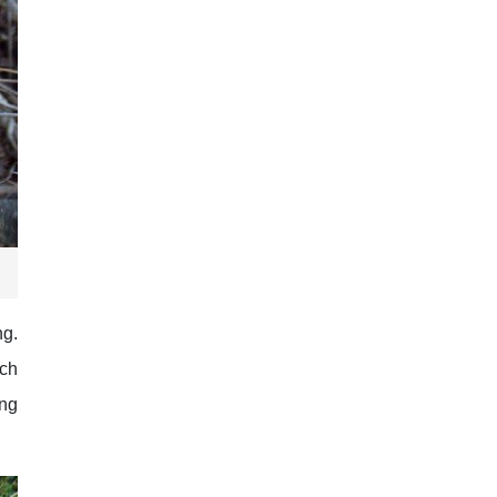
ng.
ách
òng