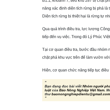
B1.1, khoảnh 7, tiểu khu 287 bị chặt p
năng xác định diện tích rừng bị phá là 
Diện tích rừng bị thiệt hại là rừng tự n
Qua quá trình điều tra, lực lượng Côn
tiếp đến vụ việc. Trong đó Lý Phúc Việ
Tại cơ quan điều tra, bước đầu nhóm n
chặt phá khu vực trên để làm vườn với
Hiện, cơ quan chức năng tiếp tục điều 
Bạn đang đọc bài viết
Nhóm người phá
luật
của
Báo Nông Nghiệp Việt Nam
. M
thư
baonongnghiepdientu@gmail.com