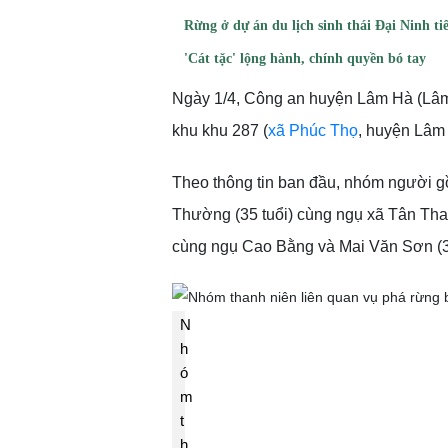
Rừng ở dự án du lịch sinh thái Đại Ninh ti
'Cát tặc' lộng hành, chính quyền bó tay
Ngày 1/4, Công an huyện Lâm Hà (Lâm
khu khu 287 (
xã Phúc Thọ
, huyện Lâm 
Theo thông tin ban đầu, nhóm người gồ
Thường (35 tuổi) cùng ngụ xã Tân Than
cùng ngụ Cao Bằng và Mai Văn Sơn (3
N
h
ó
m
t
h