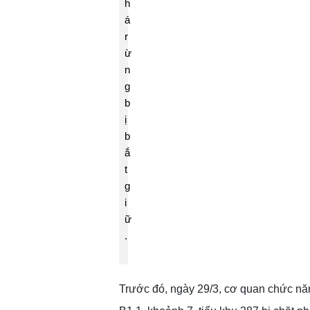
h
á
r
ừ
n
g
b
ị
b
ắ
t
g
i
ữ
.
Trước đó, ngày 29/3, cơ quan chức năng