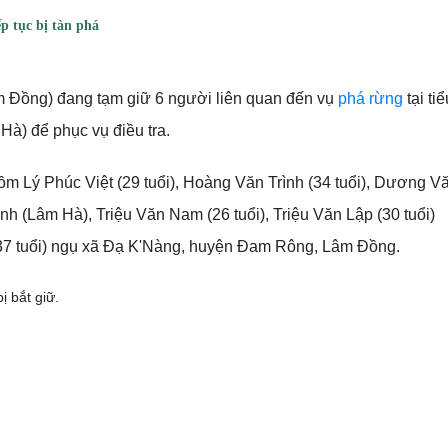
ếp tục bị tàn phá
 Đồng) đang tạm giữ 6 người liên quan đến vụ
phá rừng
tại tiể
Hà) để phục vụ điều tra.
m Lý Phúc Việt (29 tuổi), Hoàng Văn Trình (34 tuổi), Dương V
h (Lâm Hà), Triệu Văn Nam (26 tuổi), Triệu Văn Lập (30 tuổi)
7 tuổi) ngụ xã Đạ K'Nàng, huyện Đam Rông, Lâm Đồng.