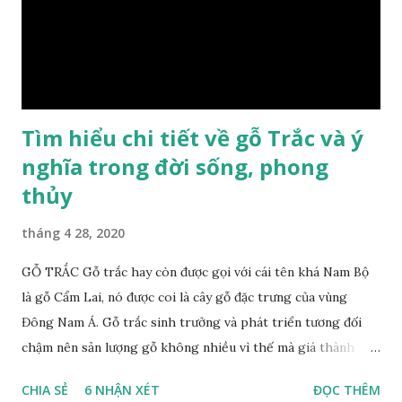
dầu gỗ xá xị còn giúp cải thiện tình trạng sức khỏe của con
người, tinh thần sảng khoái, minh mẫn. Một số nơi sử dụng
gỗ xá xị như một bài thuốc dân gian chữa bện phong hàn,
bệnh tiêu hóa ở trẻ nh...
Tìm hiểu chi tiết về gỗ Trắc và ý
nghĩa trong đời sống, phong
thủy
tháng 4 28, 2020
GỖ TRẮC Gỗ trắc hay còn được gọi với cái tên khá Nam Bộ
là gỗ Cẩm Lai, nó được coi là cây gỗ đặc trưng của vùng
Đông Nam Á. Gỗ trắc sinh trưởng và phát triển tương đối
chậm nên sản lượng gỗ không nhiều vì thế mà giá thành
cũng khá cao không phải ai cũng sở hữu được. Cây gỗ trắc
CHIA SẺ
6 NHẬN XÉT
ĐỌC THÊM
khá lớn, cây trưởng thành tới kỳ thu hoạch thường cao