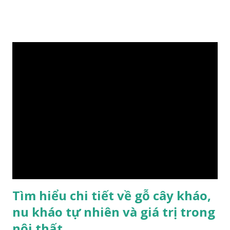
Nam Mộc có mùi thơm, vân thẳng và chặt, khó biến hình và
nứt, là một nguyên liệu quý dành cho xây dựng và đồ nội thất
cao cấp. Trong lịch sử, nó chuyên được dùng cho cung điện
hoàng gia, xây dựng chùa, và làm các đồ nội thất cao cấp. Nó
khác với các loại Nam Mộc thông thường ở chỗ vân gỗ chiếu
dưới ánh nắng hiện lên như những sợi tơ vàng óng ánh, lấp
lánh và có mùi hương thanh nhã thoang thoảng. GIÁ TRỊ
KINH TẾ VÀ PHONG THỦY CỦA KIM TƠ NAM MỘC Kim
Tơ Nam Mộc được phân thành nhiều đẳng cấp thường căn cứ
theo tuổi của cây gỗ, tuổi càng cao thì gỗ càng quý. Cao cấp
nhất là Kim Tơ Nam Mộc Âm Trầm ngàn năm. Loại này là
phát sinh biến dị tự nhiên từ hai ngàn...
Tìm hiểu chi tiết về gỗ cây kháo,
nu kháo tự nhiên và giá trị trong
nội thất