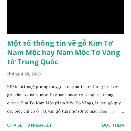
hoa chùy lớn ở đầu cành, nhiều hoa. Lá bắc hình trứng
ngược, đầu có mũi nhọn dài. Cánh đài 5 hình tròn, dày, không
bằng nhau, mặt ngoài phủ lông nhung. Cánh tràng màu vàng
có hình trứng ngược, rộng, ...
Một số thông tin về gỗ Kim Tơ
Nam Mộc hay Nam Mộc Tơ Vàng
từ Trung Quốc
tháng 4 28, 2020
XEM: https://phongthuygo.com/mot-so-thong-tin-ve-
go-kim-to-nam-moc-hay-nam-moc-to-vang-tu-trung-
quoc/ Kim Tơ Nam Mộc (Nam Mộc Tơ Vàng), là loại gỗ quý
đặc biệt chỉ có ở TQ, vân gỗ tựa như sợi tơ màu vàng, cây gỗ
phân bố ở Tứ Xuyên và một số vùng thuộc phía Nam sông
CHIA SẺ
8 NHẬN XÉT
ĐỌC THÊM
Trường Giang, do vậy có tên gọi Kim Tơ Nam Mộc. Kim Tơ