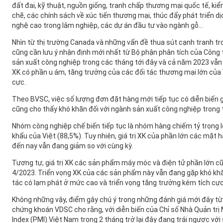
đất đai, kỹ thuật, nguồn giống, tranh chấp thương mại quốc tế, ki
chẽ, các chính sách về xúc tiến thương mại, thúc đẩy phát triển dị
nghệ cao trong lâm nghiệp, các dự án đầu tư vào ngành gỗ...
Nhìn từ thị trường Canada và những vấn đề thua sút cạnh tranh tr
cũng cần lưu ý nhận định mới nhất từ Bộ phận phân tích của Công
sản xuất công nghiệp trong các tháng tới đây và cả năm 2023 vẫn 
XK có phần u ám, tăng trưởng của các đối tác thương mại lớn của
cực.
Theo BVSC, việc số lượng đơn đặt hàng mới tiếp tục có diễn biến
cũng cho thấy khó khăn đối với ngành sản xuất công nghiệp trong 
Nhóm công nghiệp chế biến tiếp tục là nhóm hàng chiếm tỷ trọng 
khẩu của Việt (88,5%). Tuy nhiên, giá trị XK của phần lớn các mặ
đến nay vẫn đang giảm so với cùng kỳ.
Tương tự, giá trị XK các sản phẩm máy móc và điện tử phần lớn c
4/2023. Triển vọng XK của các sản phẩm này vẫn đang gặp khó khă
tác có lạm phát ở mức cao và triển vọng tăng trưởng kém tích cực
Không những vậy, điểm gây chú ý trong những đánh giá mới đây từ
chứng khoán VDSC cho rằng, với diễn biến của Chỉ số Nhà Quản tr
Index (PMI) Việt Nam trong 2 tháng trở lại đây đang trái ngược vớ