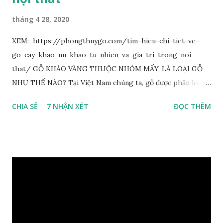
tháng 4 28, 2020
XEM: https://phongthuygo.com/tim-hieu-chi-tiet-ve-
go-cay-khao-nu-khao-tu-nhien-va-gia-tri-trong-noi-
that/ GỖ KHÁO VÀNG THUỘC NHÓM MẤY, LÀ LOẠI GỖ
NHƯ THẾ NÀO? Tại Việt Nam chúng ta, gỗ được phân loại
thành 8 nhóm đánh số thứ tự bằng chữ số la mã từ I đến VIII.
CHIA SẺ
7 NHẬN XÉT
ĐỌC THÊM
Cách phân loại này dựa trên các tiêu chí như đặc điểm, tính
chất tự nhiên, khả năng gia công, mục đích sử dụng và giá
trị kinh tế … Cao nhất là nhóm I và thấp nhất là nhóm VIII.
Gỗ kháo thuộc nhóm gỗ số VI, đây là loại gỗ phổ biến ở Việt
Nam, nó có những đặc điểm như nhẹ, dễ chế biến, khả năng
chịu lực ở mức độ trung bình. Khi quyết định dùng gỗ để làm
nội thất thì chúng ta rất cần tìm hiểu gỗ thuộc nhóm mấy,
có những tính chất như thế nào, giá thành ra sao để đảm
bảo lựa chọn được loại gỗ ưng ý nhất, phù hợp nhất với yêu