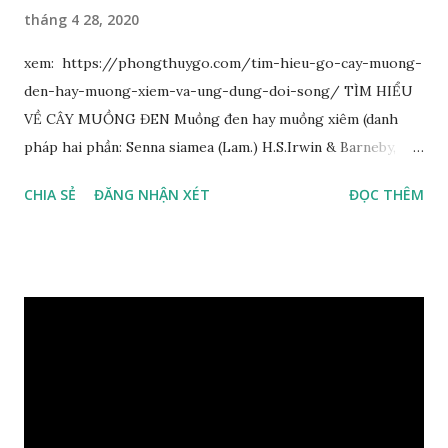
tháng 4 28, 2020
xem: https://phongthuygo.com/tim-hieu-go-cay-muong-
den-hay-muong-xiem-va-ung-dung-doi-song/ TÌM HIỂU
VỀ CÂY MUỒNG ĐEN Muồng đen hay muồng xiêm (danh
pháp hai phần: Senna siamea (Lam.) H.S.Irwin & Barneby,
đồng nghĩa: Cassia siamea Lam., 1785) thuộc họ Đậu
CHIA SẺ
ĐĂNG NHẬN XÉT
ĐỌC THÊM
(Fabaceae). Là cây nguyên sản ở vùng Đông Nam Á. Ở Việt
Nam cây mọc hoang dại trong các rừng tự nhiên từ Quảng
Ninh đến các tỉnh Tây Nguyên như Gia Lai, Kon Tum, Đắk
Lắk và phía nam như Đồng Nai. Là loài cây trung tính, thiên
về ưa sáng; chịu hạn tốt. Cây thường xanh. Vỏ gần nhẵn, cành
non có khía phủ lông tơ mịn. Lá kép lông chim một lần chẵn,
mọc cách, dài 10–15 cm, cuống lá dài 2–3 cm. Lá kèm nhỏ,
sớm rụng. Lá chét 7-15 đôi, hình bầu dục rộng đến bầu dục
dài, dài 3–7 cm rộng 1-2 đầu tròn với một mũi kim ngắn. Cụm