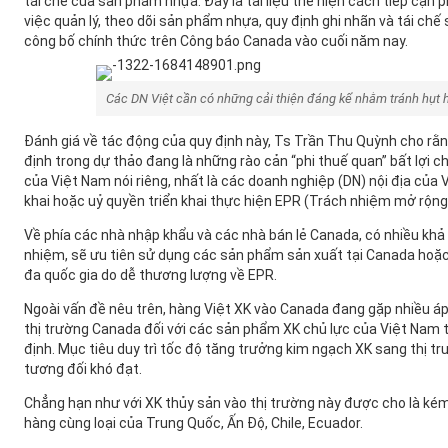
tái chế của sản phẩm nhựa. Đây là tài liệu thể hiện cách tiếp cận 
việc quản lý, theo dõi sản phẩm nhựa, quy định ghi nhãn và tái ch
công bố chính thức trên Công báo Canada vào cuối năm nay.
Các DN Việt cần có những cải thiện đáng kể nhằm tránh hụt h
Đánh giá về tác động của quy định này, Ts Trần Thu Quỳnh cho rằn
định trong dự thảo đang là những rào cản “phi thuế quan” bất lợi 
của Việt Nam nói riêng, nhất là các doanh nghiệp (DN) nội địa của 
khai hoặc uỷ quyền triển khai thực hiện EPR (Trách nhiệm mở rộng
Về phía các nhà nhập khẩu và các nhà bán lẻ Canada, có nhiều khả 
nhiệm, sẽ ưu tiên sử dụng các sản phẩm sản xuất tại Canada hoặ
đa quốc gia do dễ thương lượng về EPR.
Ngoài vấn đề nêu trên, hàng Việt XK vào Canada đang gặp nhiều áp
thị trường Canada đối với các sản phẩm XK chủ lực của Việt Nam 
định. Mục tiêu duy trì tốc độ tăng trưởng kim ngạch XK sang thị 
tương đối khó đạt.
Chẳng hạn như với XK thủy sản vào thị trường này được cho là kém
hàng cùng loại của Trung Quốc, Ấn Độ, Chile, Ecuador.