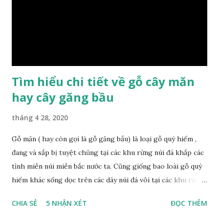
cầu và mục đích của mình. Có 2 loại gỗ nu kháo: Gỗ nu kháo
đỏ Gỗ nu kháo vàng Gỗ kháo có tên khoa học là Machinus
Bonii Lecomte, đây là loại gỗ xuất hiện rất phổ biến ở nước
ta và các quốc g...
Tìm hiểu chi tiết về gỗ cây măn
hay cây găng bầu
tháng 4 28, 2020
Gỗ măn ( hay còn gọi là gỗ găng bầu) là loại gỗ quý hiếm ,
đang và sắp bị tuyệt chủng tại các khu rừng núi đá khắp các
tỉnh miền núi miền bắc nước ta. Cũng giống bao loài gỗ quý
hiếm khác sống dọc trên các dãy núi đá vôi tại các khu rừng
nhiệt đới miền bắc nước ta , thời xa sưa có rất nhiều loại gỗ
CHIA SẺ
5 NHẬN XÉT
ĐỌC THÊM
quý hiếm khác, như đinh , lim, nghiến , sến, táu, gụ, kháo đá ,