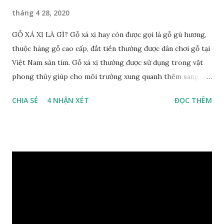
tháng 4 28, 2020
GỖ XÁ XỊ LÀ GÌ? Gỗ xá xị hay còn được gọi là gỗ gù hương,
thuộc hàng gỗ cao cấp, đắt tiền thường được dân chơi gỗ tại
Việt Nam săn tìm. Gỗ xá xị thường được sử dụng trong vật
phong thủy giúp cho môi trường xung quanh thêm sang
trọng và đẳng cấp. XEM: https://phongthuygo.com/go-
CHIA SẺ
4 NHẬN XÉT
ĐỌC THÊM
xa-xi-dung-trong-phong-thuy-cach-giu-mui-thom-lau-
dai-huong-dan-nhan-biet/ Gỗ xá xị là loại cây sinh sống
trong rừng sâu, có màu đỏ thẫm, đường vân gỗ tự nhiên uốn
lượn xoáy sâu vào phần lõi tạo ra những đường xoắn ốc kỳ
diệu. Hình dạng những khối gỗ cũng rất đa dạng nên ứng
dụng được nhiều sản phẩm có giá trị cao. Gỗ xa xị đỏ đặc
biệt hơn những loại gỗ khác bởi màu đỏ tươi cảm giác mang
lại sự may mắn. Đây là lý do tại sao người ta lựa chọn loại gỗ
này cho những sản phẩm tượng phong thủy đắt tiền. Tinh