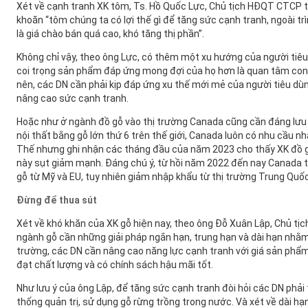
Xét về cạnh tranh XK tôm, Ts. Hồ Quốc Lực, Chủ tịch HĐQT CTCP 
khoăn “tôm chúng ta có lợi thế gì để tăng sức cạnh tranh, ngoài tr
là giá chào bán quá cao, khó tăng thị phần”.
Không chỉ vậy, theo ông Lực, có thêm một xu hướng của người tiêu 
coi trọng sản phẩm đáp ứng mong đợi của họ hơn là quan tâm con 
nên, các DN cần phải kịp đáp ứng xu thế mới mẻ của người tiêu dùng
nâng cao sức cạnh tranh.
Hoặc như ở ngành đồ gỗ vào thị trường Canada cũng cần đáng lưu 
nội thất bằng gỗ lớn thứ 6 trên thế giới, Canada luôn có nhu cầu 
Thế nhưng ghi nhận các tháng đầu của năm 2023 cho thấy XK đồ g
này sụt giảm mạnh. Đáng chú ý, từ hồi năm 2022 đến nay Canada t
gỗ từ Mỹ và EU, tuy nhiên giảm nhập khẩu từ thị trường Trung Quố
Đừng để thua sút
Xét về khó khăn của XK gỗ hiện nay, theo ông Đỗ Xuân Lập, Chủ tịc
ngành gỗ cần những giải pháp ngắn hạn, trung hạn và dài hạn nhằm
trường, các DN cần nâng cao năng lực cạnh tranh với giá sản phẩm
đạt chất lượng và có chính sách hậu mãi tốt.
Như lưu ý của ông Lập, để tăng sức cạnh tranh đòi hỏi các DN phải 
thống quản trị, sử dụng gỗ rừng trồng trong nước. Và xét về dài h