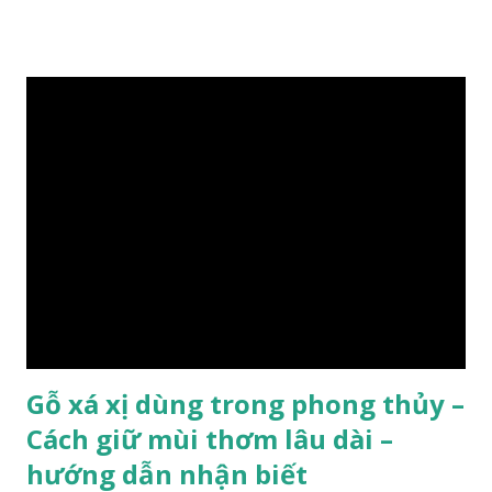
lát đá , trong đó còn có cả 1 số loại gỗ có mùi thơm và lên
tuyết ; như hoàng đàn , ngọc am, gù hương . dã hương , bách
xanh ..vvv…. XEM: https://phongthuygo.com/tim-hieu-
chi-tiet-ve-go-cay-man/ Gỗ măn là 1 loài gỗ sống trên các
vách núi đá vôi hiểm trở , thân cây có mầu hơi đen bạc, cây
thường mọc rất cao từ 5-20m , lá to và mỏng có lông tơ , vẫn
như các loại cây khác thường thân cây được cấu tạo gồm 3
lớp : lớp vỏ, lớp giác và lớp lõi , lớp lõi non bên ngoài có vân
càng vào trong tâm lõi vân càng già và đẹp , thường cứ 1
năm sẽ có 1 lớp vân , nên khi thợ cắt cây biết được độ tuổi
của cây, nhưng điều đặc biệt...
Gỗ xá xị dùng trong phong thủy –
Cách giữ mùi thơm lâu dài –
hướng dẫn nhận biết