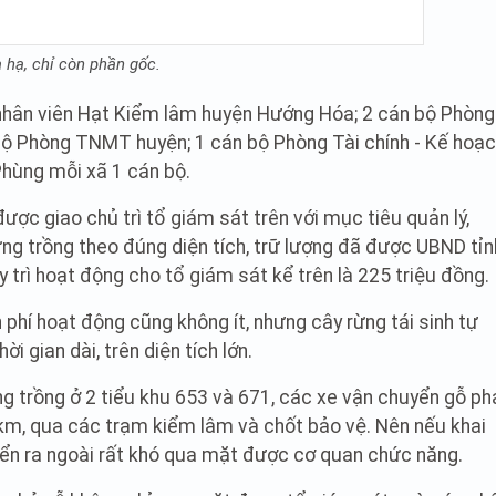
y
V
a hạ, chỉ còn phần gốc.
i
 nhân viên Hạt Kiểm lâm huyện Hướng Hóa; 2 cán bộ Phòng
 Phòng TNMT huyện; 1 cán bộ Phòng Tài chính - Kế hoạc
d
hùng mỗi xã 1 cán bộ.
e
 giao chủ trì tổ giám sát trên với mục tiêu quản lý,
ừng trồng theo đúng diện tích, trữ lượng đã được UBND tỉn
o
y trì hoạt động cho tổ giám sát kể trên là 225 triệu đồng.
 phí hoạt động cũng không ít, nhưng cây rừng tái sinh tự
i gian dài, trên diện tích lớn.
ng trồng ở 2 tiểu khu 653 và 671, các xe vận chuyển gỗ ph
m, qua các trạm kiểm lâm và chốt bảo vệ. Nên nếu khai
yển ra ngoài rất khó qua mặt được cơ quan chức năng.