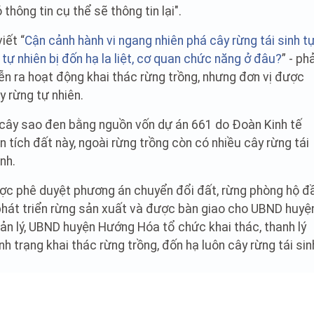
 thông tin cụ thể sẽ thông tin lại".
iết “
Cận cảnh hành vi ngang nhiên phá cây rừng tái sinh t
 tự nhiên bị đốn hạ la liệt, cơ quan chức năng ở đâu?
” - ph
iễn ra hoạt động khai thác rừng trồng, nhưng đơn vị được
y rừng tự nhiên.
à cây sao đen bằng nguồn vốn dự án 661 do Đoàn Kinh tế
n tích đất này, ngoài rừng trồng còn có nhiều cây rừng tái
nh.
ược phê duyệt phương án chuyển đổi đất, rừng phòng hộ đ
phát triển rừng sản xuất và được bàn giao cho UBND huyệ
ản lý, UBND huyện Hướng Hóa tổ chức khai thác, thanh lý
ình trạng khai thác rừng trồng, đốn hạ luôn cây rừng tái sin