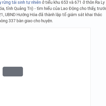
 rừng tái sinh tự nhiên
ở tiểu khu 653 và 671 ở thôn Ra Ly
, tỉnh Quảng Trị) - tìm hiểu của Lao Động cho thấy, trướ
021, UBND Hướng Hóa đã thành lập tổ giám sát khai thác
hòng 337 bàn giao cho huyện.
P
l
a