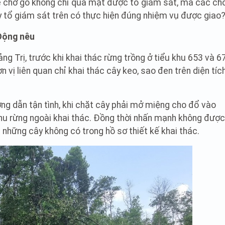
e chở gỗ không chỉ qua mặt được tổ giám sát, mà các chố
tổ giám sát trên có thực hiện đúng nhiệm vụ được giao
 Động nêu
 Trị, trước khi khai thác rừng trồng ở tiểu khu 653 và 6
vị liên quan chỉ khai thác cây keo, sao đen trên diện tíc
g dẫn tận tình, khi chặt cây phải mở miệng cho đổ vào
khu rừng ngoài khai thác. Đồng thời nhấn mạnh không được
à những cây không có trong hồ sơ thiết kế khai thác.