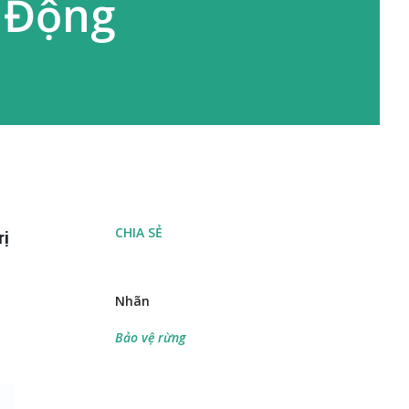
o Động
CHIA SẺ
rị
Nhãn
Bảo vệ rừng