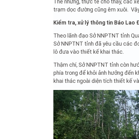
Thế nhưng, thực tế cho thấy, các x
trạm dọc đường cũng êm xuôi. Vậy 
Kiểm tra, xử lý thông tin Báo Lao
Theo lãnh đạo Sở NNPTNT tỉnh Quảng
Sở NNPTNT tỉnh đã yêu cầu các đơn 
lô đưa vào thiết kế khai thác.
Thậm chí, Sở NNPTNT tỉnh còn hướn
phía trong để khỏi ảnh hưởng đến 
khai thác ngoài diện tích thiết kế v