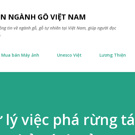
Chuyển đến nội dung chính
TIN NGÀNH GỖ VIỆT NAM
ông tin về ngành gỗ, gỗ tự nhiên tại Việt Nam, giúp người đọc
.
Mua bán Máy ảnh
Unesco Việt
Lương Thiện
 lý việc phá rừng tá