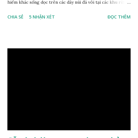
hiếm khác sống dọc trên các dãy núi đá vôi tại các khu rừng
nhiệt đới miền bắc nước ta , thời xa sưa có rất nhiều loại gỗ
CHIA SẺ
5 NHẬN XÉT
ĐỌC THÊM
quý hiếm khác, như đinh , lim, nghiến , sến, táu, gụ, kháo đá ,
lát đá , trong đó còn có cả 1 số loại gỗ có mùi thơm và lên
tuyết ; như hoàng đàn , ngọc am, gù hương . dã hương , bách
xanh ..vvv…. XEM: https://phongthuygo.com/tim-hieu-
chi-tiet-ve-go-cay-man/ Gỗ măn là 1 loài gỗ sống trên các
vách núi đá vôi hiểm trở , thân cây có mầu hơi đen bạc, cây
thường mọc rất cao từ 5-20m , lá to và mỏng có lông tơ , vẫn
như các loại cây khác thường thân cây được cấu tạo gồm 3
lớp : lớp vỏ, lớp giác và lớp lõi , lớp lõi non bên ngoài có vân
càng vào trong tâm lõi vân càng già và đẹp , thường cứ 1
năm sẽ có 1 lớp vân , nên khi thợ cắt cây biết được độ tuổi
của cây, nhưng điều đặc biệt...