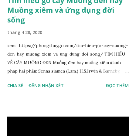
Tìm hiểu gỗ cây Muồng đen hay
Muồng xiêm và ứng dụng đời
sống
tháng 4 28, 2020
xem: https://phongthuygo.com/tim-hieu-go-cay-muong-
den-hay-muong-xiem-va-ung-dung-doi-song/ TÌM HIỂU
VỀ CÂY MUỒNG ĐEN Muồng đen hay muồng xiêm (danh
pháp hai phần: Senna siamea (Lam.) H.S.Irwin & Barneby,
đồng nghĩa: Cassia siamea Lam., 1785) thuộc họ Đậu
CHIA SẺ
ĐĂNG NHẬN XÉT
ĐỌC THÊM
(Fabaceae). Là cây nguyên sản ở vùng Đông Nam Á. Ở Việt
Nam cây mọc hoang dại trong các rừng tự nhiên từ Quảng
Ninh đến các tỉnh Tây Nguyên như Gia Lai, Kon Tum, Đắk
Lắk và phía nam như Đồng Nai. Là loài cây trung tính, thiên
về ưa sáng; chịu hạn tốt. Cây thường xanh. Vỏ gần nhẵn, cành
non có khía phủ lông tơ mịn. Lá kép lông chim một lần chẵn,