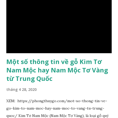
mọc cách, dài 10–15 cm, cuống lá dài 2–3 cm. Lá kèm nhỏ,
sớm rụng. Lá chét 7-15 đôi, hình bầu dục rộng đến bầu dục
dài, dài 3–7 cm rộng 1-2 đầu tròn với một mũi kim ngắn. Cụm
hoa chùy lớn ở đầu cành, nhiều hoa. Lá bắc hình trứng
ngược, đầu có mũi nhọn dài. Cánh đài 5 hình tròn, dày, không
bằng nhau, mặt ngoài phủ lông nhung. Cánh tràng màu vàng
có hình trứng ngược, rộng, ...
Một số thông tin về gỗ Kim Tơ
Nam Mộc hay Nam Mộc Tơ Vàng
từ Trung Quốc
tháng 4 28, 2020
XEM: https://phongthuygo.com/mot-so-thong-tin-ve-
go-kim-to-nam-moc-hay-nam-moc-to-vang-tu-trung-
quoc/ Kim Tơ Nam Mộc (Nam Mộc Tơ Vàng), là loại gỗ quý