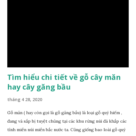
chịu lực ở mức độ trung bình. Khi quyết định dùng gỗ để làm
nội thất thì chúng ta rất cần tìm hiểu gỗ thuộc nhóm mấy,
có những tính chất như thế nào, giá thành ra sao để đảm
bảo lựa chọn được loại gỗ ưng ý nhất, phù hợp nhất với yêu
cầu và mục đích của mình. Có 2 loại gỗ nu kháo: Gỗ nu kháo
đỏ Gỗ nu kháo vàng Gỗ kháo có tên khoa học là Machinus
Bonii Lecomte, đây là loại gỗ xuất hiện rất phổ biến ở nước
ta và các quốc g...
Tìm hiểu chi tiết về gỗ cây măn
hay cây găng bầu
tháng 4 28, 2020
Gỗ măn ( hay còn gọi là gỗ găng bầu) là loại gỗ quý hiếm ,
đang và sắp bị tuyệt chủng tại các khu rừng núi đá khắp các
tỉnh miền núi miền bắc nước ta. Cũng giống bao loài gỗ quý