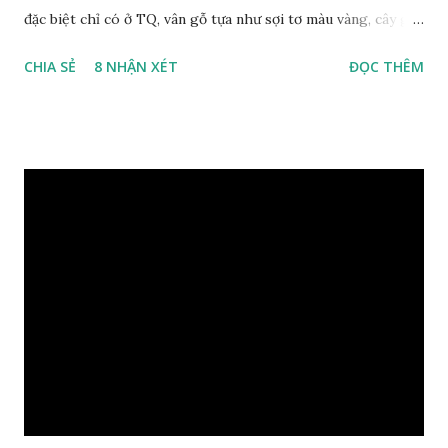
đặc biệt chỉ có ở TQ, vân gỗ tựa như sợi tơ màu vàng, cây gỗ
phân bố ở Tứ Xuyên và một số vùng thuộc phía Nam sông
CHIA SẺ
8 NHẬN XÉT
ĐỌC THÊM
Trường Giang, do vậy có tên gọi Kim Tơ Nam Mộc. Kim Tơ
Nam Mộc có mùi thơm, vân thẳng và chặt, khó biến hình và
nứt, là một nguyên liệu quý dành cho xây dựng và đồ nội thất
cao cấp. Trong lịch sử, nó chuyên được dùng cho cung điện
hoàng gia, xây dựng chùa, và làm các đồ nội thất cao cấp. Nó
khác với các loại Nam Mộc thông thường ở chỗ vân gỗ chiếu
dưới ánh nắng hiện lên như những sợi tơ vàng óng ánh, lấp
lánh và có mùi hương thanh nhã thoang thoảng. GIÁ TRỊ
KINH TẾ VÀ PHONG THỦY CỦA KIM TƠ NAM MỘC Kim
Tơ Nam Mộc được phân thành nhiều đẳng cấp thường căn cứ
theo tuổi của cây gỗ, tuổi càng cao thì gỗ càng quý. Cao cấp
nhất là Kim Tơ Nam Mộc Âm Trầm ngàn năm. Loại này là
phát sinh biến dị tự nhiên từ hai ngàn...