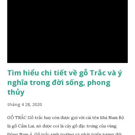
biệt hơn những loại gỗ khác bởi màu đỏ tươi cảm giác mang
lại sự may mắn. Đây là lý do tại sao người ta lựa chọn loại gỗ
này cho những sản phẩm tượng phong thủy đắt tiền. Tinh
dầu gỗ xá xị còn giúp cải thiện tình trạng sức khỏe của con
người, tinh thần sảng khoái, minh mẫn. Một số nơi sử dụng
gỗ xá xị như một bài thuốc dân gian chữa bện phong hàn,
bệnh tiêu hóa ở trẻ nh...
Tìm hiểu chi tiết về gỗ Trắc và ý
nghĩa trong đời sống, phong
thủy
tháng 4 28, 2020
GỖ TRẮC Gỗ trắc hay còn được gọi với cái tên khá Nam Bộ
là gỗ Cẩm Lai, nó được coi là cây gỗ đặc trưng của vùng
Đông Nam Á. Gỗ trắc sinh trưởng và phát triển tương đối