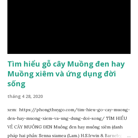
Tìm hiểu gỗ cây Muồng đen hay
Muồng xiêm và ứng dụng đời
sống
tháng 4 28, 2020
xem: https://phongthuygo.com/tim-hieu-go-cay-muong-
den-hay-muong-xiem-va-ung-dung-doi-song/ TÌM HIỂU
VỀ CÂY MUỒNG ĐEN Muồng đen hay muồng xiêm (danh
pháp hai phần: Senna siamea (Lam.) H.S.Irwin & Barneby,