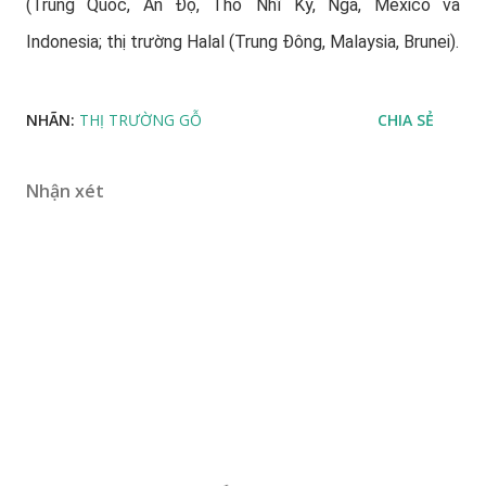
(Trung Quốc, Ấn Độ, Thổ Nhĩ Kỳ, Nga, Mexico và
Indonesia; thị trường Halal (Trung Đông, Malaysia, Brunei).
NHÃN:
THỊ TRƯỜNG GỖ
CHIA SẺ
Nhận xét