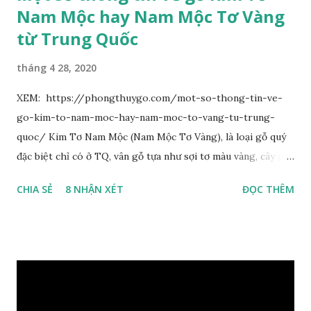
Nam Mộc hay Nam Mộc Tơ Vàng
từ Trung Quốc
tháng 4 28, 2020
XEM: https://phongthuygo.com/mot-so-thong-tin-ve-
go-kim-to-nam-moc-hay-nam-moc-to-vang-tu-trung-
quoc/ Kim Tơ Nam Mộc (Nam Mộc Tơ Vàng), là loại gỗ quý
đặc biệt chỉ có ở TQ, vân gỗ tựa như sợi tơ màu vàng, cây gỗ
phân bố ở Tứ Xuyên và một số vùng thuộc phía Nam sông
CHIA SẺ
8 NHẬN XÉT
ĐỌC THÊM
Trường Giang, do vậy có tên gọi Kim Tơ Nam Mộc. Kim Tơ
Nam Mộc có mùi thơm, vân thẳng và chặt, khó biến hình và
nứt, là một nguyên liệu quý dành cho xây dựng và đồ nội thất
cao cấp. Trong lịch sử, nó chuyên được dùng cho cung điện
hoàng gia, xây dựng chùa, và làm các đồ nội thất cao cấp. Nó
khác với các loại Nam Mộc thông thường ở chỗ vân gỗ chiếu