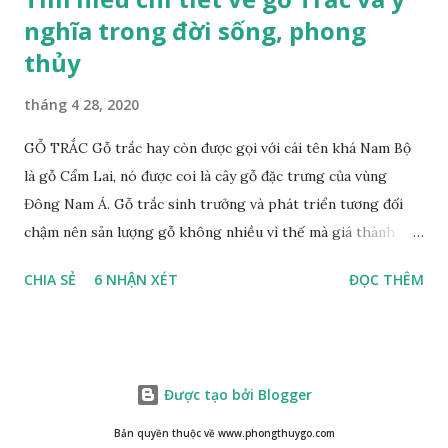
nghĩa trong đời sống, phong
thủy
tháng 4 28, 2020
GỖ TRẮC Gỗ trắc hay còn được gọi với cái tên khá Nam Bộ
là gỗ Cẩm Lai, nó được coi là cây gỗ đặc trưng của vùng
Đông Nam Á. Gỗ trắc sinh trưởng và phát triển tương đối
chậm nên sản lượng gỗ không nhiều vì thế mà giá thành
cũng khá cao không phải ai cũng sở hữu được. Cây gỗ trắc
CHIA SẺ
6 NHẬN XÉT
ĐỌC THÊM
khá lớn, cây trưởng thành tới kỳ thu hoạch thường cao
trung bình 25m. Thân cây to và chắc chắn với đường kính lên
tới 1m. Là loại cây cổ thụ lâu năm nhưng vỏ cây gỗ trắc lại
không bị sần sùi hay tróc vẩy mà ngược lại rất nhẵn và có
Được tạo bởi Blogger
màu nâu xám. Gỗ trắc ưa sáng nên những tán lá nhanh chóng
vươn lên hứng nắng mặt trời, lá có màu xanh rêu nhạt. Họ
Bản quyền thuộc về www.phongthuygo.com