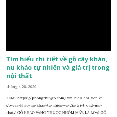
dưới ánh nắng hiện lên như những sợi tơ vàng óng ánh, lấp
lánh và có mùi hương thanh nhã thoang thoảng. GIÁ TRỊ
KINH TẾ VÀ PHONG THỦY CỦA KIM TƠ NAM MỘC Kim
Tơ Nam Mộc được phân thành nhiều đẳng cấp thường căn cứ
theo tuổi của cây gỗ, tuổi càng cao thì gỗ càng quý. Cao cấp
nhất là Kim Tơ Nam Mộc Âm Trầm ngàn năm. Loại này là
phát sinh biến dị tự nhiên từ hai ngàn...
Tìm hiểu chi tiết về gỗ cây kháo,
nu kháo tự nhiên và giá trị trong
nội thất
tháng 4 28, 2020
XEM: https://phongthuygo.com/tim-hieu-chi-tiet-ve-
go-cay-khao-nu-khao-tu-nhien-va-gia-tri-trong-noi-
that/ GỖ KHÁO VÀNG THUỘC NHÓM MẤY, LÀ LOẠI GỖ