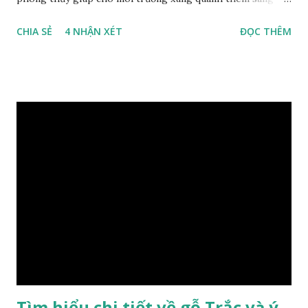
trọng và đẳng cấp. XEM: https://phongthuygo.com/go-
CHIA SẺ
4 NHẬN XÉT
ĐỌC THÊM
xa-xi-dung-trong-phong-thuy-cach-giu-mui-thom-lau-
dai-huong-dan-nhan-biet/ Gỗ xá xị là loại cây sinh sống
trong rừng sâu, có màu đỏ thẫm, đường vân gỗ tự nhiên uốn
lượn xoáy sâu vào phần lõi tạo ra những đường xoắn ốc kỳ
diệu. Hình dạng những khối gỗ cũng rất đa dạng nên ứng
dụng được nhiều sản phẩm có giá trị cao. Gỗ xa xị đỏ đặc
biệt hơn những loại gỗ khác bởi màu đỏ tươi cảm giác mang
lại sự may mắn. Đây là lý do tại sao người ta lựa chọn loại gỗ
này cho những sản phẩm tượng phong thủy đắt tiền. Tinh
dầu gỗ xá xị còn giúp cải thiện tình trạng sức khỏe của con
người, tinh thần sảng khoái, minh mẫn. Một số nơi sử dụng
gỗ xá xị như một bài thuốc dân gian chữa bện phong hàn,
bệnh tiêu hóa ở trẻ nh...
Tìm hiểu chi tiết về gỗ Trắc và ý