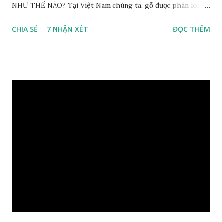
NHƯ THẾ NÀO? Tại Việt Nam chúng ta, gỗ được phân loại
thành 8 nhóm đánh số thứ tự bằng chữ số la mã từ I đến VIII.
CHIA SẺ
7 NHẬN XÉT
ĐỌC THÊM
Cách phân loại này dựa trên các tiêu chí như đặc điểm, tính
chất tự nhiên, khả năng gia công, mục đích sử dụng và giá
trị kinh tế … Cao nhất là nhóm I và thấp nhất là nhóm VIII.
Gỗ kháo thuộc nhóm gỗ số VI, đây là loại gỗ phổ biến ở Việt
Nam, nó có những đặc điểm như nhẹ, dễ chế biến, khả năng
chịu lực ở mức độ trung bình. Khi quyết định dùng gỗ để làm
nội thất thì chúng ta rất cần tìm hiểu gỗ thuộc nhóm mấy,
có những tính chất như thế nào, giá thành ra sao để đảm
bảo lựa chọn được loại gỗ ưng ý nhất, phù hợp nhất với yêu
cầu và mục đích của mình. Có 2 loại gỗ nu kháo: Gỗ nu kháo
đỏ Gỗ nu kháo vàng Gỗ kháo có tên khoa học là Machinus
Bonii Lecomte, đây là loại gỗ xuất hiện rất phổ biến ở nước
ta và các quốc g...