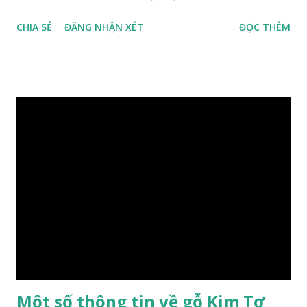
đồng nghĩa: Cassia siamea Lam., 1785) thuộc họ Đậu
CHIA SẺ
ĐĂNG NHẬN XÉT
ĐỌC THÊM
(Fabaceae). Là cây nguyên sản ở vùng Đông Nam Á. Ở Việt
Nam cây mọc hoang dại trong các rừng tự nhiên từ Quảng
Ninh đến các tỉnh Tây Nguyên như Gia Lai, Kon Tum, Đắk
Lắk và phía nam như Đồng Nai. Là loài cây trung tính, thiên
về ưa sáng; chịu hạn tốt. Cây thường xanh. Vỏ gần nhẵn, cành
non có khía phủ lông tơ mịn. Lá kép lông chim một lần chẵn,
mọc cách, dài 10–15 cm, cuống lá dài 2–3 cm. Lá kèm nhỏ,
sớm rụng. Lá chét 7-15 đôi, hình bầu dục rộng đến bầu dục
dài, dài 3–7 cm rộng 1-2 đầu tròn với một mũi kim ngắn. Cụm
hoa chùy lớn ở đầu cành, nhiều hoa. Lá bắc hình trứng
ngược, đầu có mũi nhọn dài. Cánh đài 5 hình tròn, dày, không
bằng nhau, mặt ngoài phủ lông nhung. Cánh tràng màu vàng
có hình trứng ngược, rộng, ...
Một số thông tin về gỗ Kim Tơ