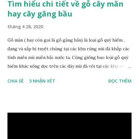
Tìm hiểu chi tiết về gỗ cây măn
hay cây găng bầu
tháng 4 28, 2020
Gỗ măn ( hay còn gọi là gỗ găng bầu) là loại gỗ quý hiếm ,
đang và sắp bị tuyệt chủng tại các khu rừng núi đá khắp các
tỉnh miền núi miền bắc nước ta. Cũng giống bao loài gỗ quý
hiếm khác sống dọc trên các dãy núi đá vôi tại các khu rừng
nhiệt đới miền bắc nước ta , thời xa sưa có rất nhiều loại gỗ
CHIA SẺ
5 NHẬN XÉT
ĐỌC THÊM
quý hiếm khác, như đinh , lim, nghiến , sến, táu, gụ, kháo đá ,
lát đá , trong đó còn có cả 1 số loại gỗ có mùi thơm và lên
tuyết ; như hoàng đàn , ngọc am, gù hương . dã hương , bách
xanh ..vvv…. XEM: https://phongthuygo.com/tim-hieu-
chi-tiet-ve-go-cay-man/ Gỗ măn là 1 loài gỗ sống trên các
vách núi đá vôi hiểm trở , thân cây có mầu hơi đen bạc, cây
thường mọc rất cao từ 5-20m , lá to và mỏng có lông tơ , vẫn