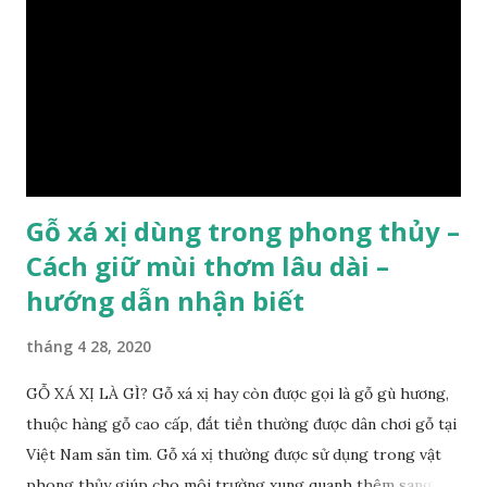
như các loại cây khác thường thân cây được cấu tạo gồm 3
lớp : lớp vỏ, lớp giác và lớp lõi , lớp lõi non bên ngoài có vân
càng vào trong tâm lõi vân càng già và đẹp , thường cứ 1
năm sẽ có 1 lớp vân , nên khi thợ cắt cây biết được độ tuổi
của cây, nhưng điều đặc biệt...
Gỗ xá xị dùng trong phong thủy –
Cách giữ mùi thơm lâu dài –
hướng dẫn nhận biết
tháng 4 28, 2020
GỖ XÁ XỊ LÀ GÌ? Gỗ xá xị hay còn được gọi là gỗ gù hương,
thuộc hàng gỗ cao cấp, đắt tiền thường được dân chơi gỗ tại
Việt Nam săn tìm. Gỗ xá xị thường được sử dụng trong vật
phong thủy giúp cho môi trường xung quanh thêm sang