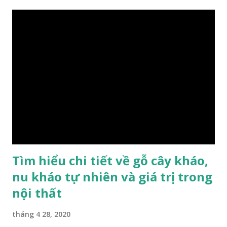
cao cấp. Trong lịch sử, nó chuyên được dùng cho cung điện
hoàng gia, xây dựng chùa, và làm các đồ nội thất cao cấp. Nó
khác với các loại Nam Mộc thông thường ở chỗ vân gỗ chiếu
dưới ánh nắng hiện lên như những sợi tơ vàng óng ánh, lấp
lánh và có mùi hương thanh nhã thoang thoảng. GIÁ TRỊ
KINH TẾ VÀ PHONG THỦY CỦA KIM TƠ NAM MỘC Kim
Tơ Nam Mộc được phân thành nhiều đẳng cấp thường căn cứ
theo tuổi của cây gỗ, tuổi càng cao thì gỗ càng quý. Cao cấp
nhất là Kim Tơ Nam Mộc Âm Trầm ngàn năm. Loại này là
phát sinh biến dị tự nhiên từ hai ngàn...
Tìm hiểu chi tiết về gỗ cây kháo,
nu kháo tự nhiên và giá trị trong
nội thất
tháng 4 28, 2020