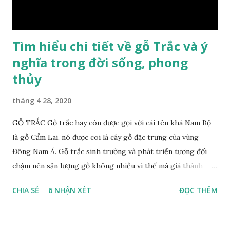
gỗ xá xị như một bài thuốc dân gian chữa bện phong hàn,
bệnh tiêu hóa ở trẻ nh...
Tìm hiểu chi tiết về gỗ Trắc và ý
nghĩa trong đời sống, phong
thủy
tháng 4 28, 2020
GỖ TRẮC Gỗ trắc hay còn được gọi với cái tên khá Nam Bộ
là gỗ Cẩm Lai, nó được coi là cây gỗ đặc trưng của vùng
Đông Nam Á. Gỗ trắc sinh trưởng và phát triển tương đối
chậm nên sản lượng gỗ không nhiều vì thế mà giá thành
cũng khá cao không phải ai cũng sở hữu được. Cây gỗ trắc
CHIA SẺ
6 NHẬN XÉT
ĐỌC THÊM
khá lớn, cây trưởng thành tới kỳ thu hoạch thường cao
trung bình 25m. Thân cây to và chắc chắn với đường kính lên
tới 1m. Là loại cây cổ thụ lâu năm nhưng vỏ cây gỗ trắc lại