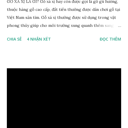
GỖ XÁ XỊ LÀ GÌ? Gỗ xá xị hay còn được gọi là gỗ gù hương,
thuộc hàng gỗ cao cấp, đắt tiền thường được dân chơi gỗ tại
Việt Nam săn tìm. Gỗ xá xị thường được sử dụng trong vật
phong thủy giúp cho môi trường xung quanh thêm sang
trọng và đẳng cấp. XEM: https://phongthuygo.com/go-
CHIA SẺ
4 NHẬN XÉT
ĐỌC THÊM
xa-xi-dung-trong-phong-thuy-cach-giu-mui-thom-lau-
dai-huong-dan-nhan-biet/ Gỗ xá xị là loại cây sinh sống
trong rừng sâu, có màu đỏ thẫm, đường vân gỗ tự nhiên uốn
lượn xoáy sâu vào phần lõi tạo ra những đường xoắn ốc kỳ
diệu. Hình dạng những khối gỗ cũng rất đa dạng nên ứng
dụng được nhiều sản phẩm có giá trị cao. Gỗ xa xị đỏ đặc
biệt hơn những loại gỗ khác bởi màu đỏ tươi cảm giác mang
lại sự may mắn. Đây là lý do tại sao người ta lựa chọn loại gỗ
này cho những sản phẩm tượng phong thủy đắt tiền. Tinh
dầu gỗ xá xị còn giúp cải thiện tình trạng sức khỏe của con
người, tinh thần sảng khoái, minh mẫn. Một số nơi sử dụng