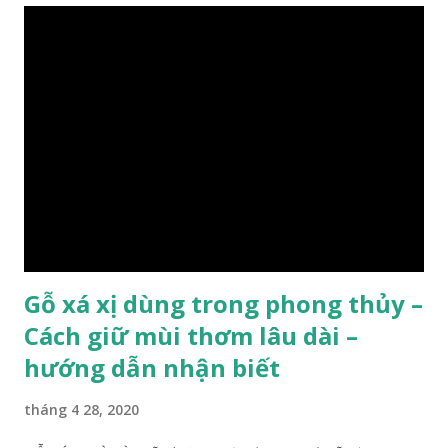
chi-tiet-ve-go-cay-man/ Gỗ măn là 1 loài gỗ sống trên các
vách núi đá vôi hiểm trở , thân cây có mầu hơi đen bạc, cây
thường mọc rất cao từ 5-20m , lá to và mỏng có lông tơ , vẫn
như các loại cây khác thường thân cây được cấu tạo gồm 3
lớp : lớp vỏ, lớp giác và lớp lõi , lớp lõi non bên ngoài có vân
càng vào trong tâm lõi vân càng già và đẹp , thường cứ 1
năm sẽ có 1 lớp vân , nên khi thợ cắt cây biết được độ tuổi
của cây, nhưng điều đặc biệt...
Gỗ xá xị dùng trong phong thủy –
Cách giữ mùi thơm lâu dài –
hướng dẫn nhận biết
tháng 4 28, 2020