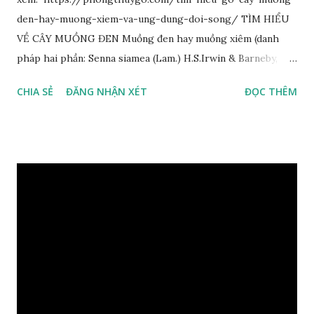
den-hay-muong-xiem-va-ung-dung-doi-song/ TÌM HIỂU
VỀ CÂY MUỒNG ĐEN Muồng đen hay muồng xiêm (danh
pháp hai phần: Senna siamea (Lam.) H.S.Irwin & Barneby,
đồng nghĩa: Cassia siamea Lam., 1785) thuộc họ Đậu
CHIA SẺ
ĐĂNG NHẬN XÉT
ĐỌC THÊM
(Fabaceae). Là cây nguyên sản ở vùng Đông Nam Á. Ở Việt
Nam cây mọc hoang dại trong các rừng tự nhiên từ Quảng
Ninh đến các tỉnh Tây Nguyên như Gia Lai, Kon Tum, Đắk
Lắk và phía nam như Đồng Nai. Là loài cây trung tính, thiên
về ưa sáng; chịu hạn tốt. Cây thường xanh. Vỏ gần nhẵn, cành
non có khía phủ lông tơ mịn. Lá kép lông chim một lần chẵn,
mọc cách, dài 10–15 cm, cuống lá dài 2–3 cm. Lá kèm nhỏ,
sớm rụng. Lá chét 7-15 đôi, hình bầu dục rộng đến bầu dục
dài, dài 3–7 cm rộng 1-2 đầu tròn với một mũi kim ngắn. Cụm
hoa chùy lớn ở đầu cành, nhiều hoa. Lá bắc hình trứng
ngược, đầu có mũi nhọn dài. Cánh đài 5 hình tròn, dày, không
bằng nhau, mặt ngoài phủ lông nhung. Cánh tràng màu vàng