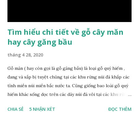
Bonii Lecomte, đây là loại gỗ xuất hiện rất phổ biến ở nước
ta và các quốc g...
Tìm hiểu chi tiết về gỗ cây măn
hay cây găng bầu
tháng 4 28, 2020
Gỗ măn ( hay còn gọi là gỗ găng bầu) là loại gỗ quý hiếm ,
đang và sắp bị tuyệt chủng tại các khu rừng núi đá khắp các
tỉnh miền núi miền bắc nước ta. Cũng giống bao loài gỗ quý
hiếm khác sống dọc trên các dãy núi đá vôi tại các khu rừng
nhiệt đới miền bắc nước ta , thời xa sưa có rất nhiều loại gỗ
CHIA SẺ
5 NHẬN XÉT
ĐỌC THÊM
quý hiếm khác, như đinh , lim, nghiến , sến, táu, gụ, kháo đá ,
lát đá , trong đó còn có cả 1 số loại gỗ có mùi thơm và lên
tuyết ; như hoàng đàn , ngọc am, gù hương . dã hương , bách
xanh ..vvv…. XEM: https://phongthuygo.com/tim-hieu-