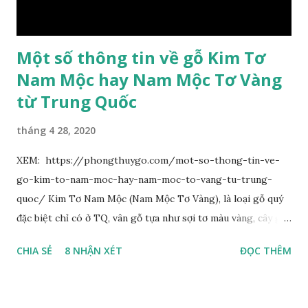
có hình trứng ngược, rộng, ...
Một số thông tin về gỗ Kim Tơ
Nam Mộc hay Nam Mộc Tơ Vàng
từ Trung Quốc
tháng 4 28, 2020
XEM: https://phongthuygo.com/mot-so-thong-tin-ve-
go-kim-to-nam-moc-hay-nam-moc-to-vang-tu-trung-
quoc/ Kim Tơ Nam Mộc (Nam Mộc Tơ Vàng), là loại gỗ quý
đặc biệt chỉ có ở TQ, vân gỗ tựa như sợi tơ màu vàng, cây gỗ
phân bố ở Tứ Xuyên và một số vùng thuộc phía Nam sông
CHIA SẺ
8 NHẬN XÉT
ĐỌC THÊM
Trường Giang, do vậy có tên gọi Kim Tơ Nam Mộc. Kim Tơ
Nam Mộc có mùi thơm, vân thẳng và chặt, khó biến hình và
nứt, là một nguyên liệu quý dành cho xây dựng và đồ nội thất