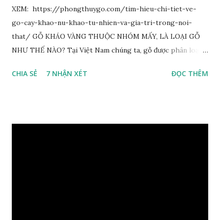
XEM: https://phongthuygo.com/tim-hieu-chi-tiet-ve-
go-cay-khao-nu-khao-tu-nhien-va-gia-tri-trong-noi-
that/ GỖ KHÁO VÀNG THUỘC NHÓM MẤY, LÀ LOẠI GỖ
NHƯ THẾ NÀO? Tại Việt Nam chúng ta, gỗ được phân loại
thành 8 nhóm đánh số thứ tự bằng chữ số la mã từ I đến VIII.
CHIA SẺ
7 NHẬN XÉT
ĐỌC THÊM
Cách phân loại này dựa trên các tiêu chí như đặc điểm, tính
chất tự nhiên, khả năng gia công, mục đích sử dụng và giá
trị kinh tế … Cao nhất là nhóm I và thấp nhất là nhóm VIII.
Gỗ kháo thuộc nhóm gỗ số VI, đây là loại gỗ phổ biến ở Việt
Nam, nó có những đặc điểm như nhẹ, dễ chế biến, khả năng
chịu lực ở mức độ trung bình. Khi quyết định dùng gỗ để làm
nội thất thì chúng ta rất cần tìm hiểu gỗ thuộc nhóm mấy,
có những tính chất như thế nào, giá thành ra sao để đảm
bảo lựa chọn được loại gỗ ưng ý nhất, phù hợp nhất với yêu
cầu và mục đích của mình. Có 2 loại gỗ nu kháo: Gỗ nu kháo
đỏ Gỗ nu kháo vàng Gỗ kháo có tên khoa học là Machinus