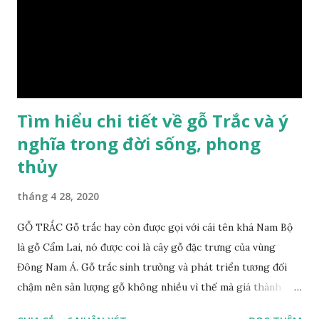
này cho những sản phẩm tượng phong thủy đắt tiền. Tinh
dầu gỗ xá xị còn giúp cải thiện tình trạng sức khỏe của con
người, tinh thần sảng khoái, minh mẫn. Một số nơi sử dụng
gỗ xá xị như một bài thuốc dân gian chữa bện phong hàn,
bệnh tiêu hóa ở trẻ nh...
Tìm hiểu chi tiết về gỗ Trắc và ý
nghĩa trong đời sống, phong
thủy
tháng 4 28, 2020
GỖ TRẮC Gỗ trắc hay còn được gọi với cái tên khá Nam Bộ
là gỗ Cẩm Lai, nó được coi là cây gỗ đặc trưng của vùng
Đông Nam Á. Gỗ trắc sinh trưởng và phát triển tương đối
chậm nên sản lượng gỗ không nhiều vì thế mà giá thành
cũng khá cao không phải ai cũng sở hữu được. Cây gỗ trắc