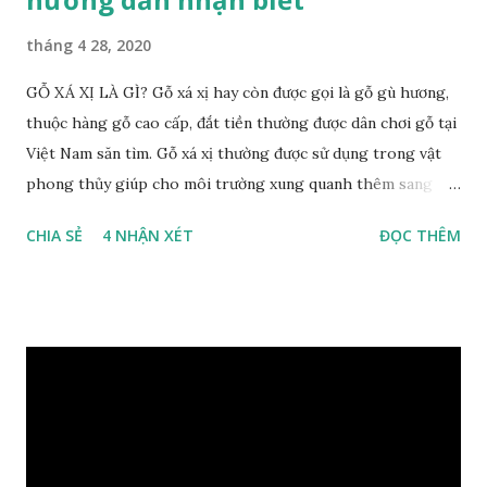
tháng 4 28, 2020
GỖ XÁ XỊ LÀ GÌ? Gỗ xá xị hay còn được gọi là gỗ gù hương,
thuộc hàng gỗ cao cấp, đắt tiền thường được dân chơi gỗ tại
Việt Nam săn tìm. Gỗ xá xị thường được sử dụng trong vật
phong thủy giúp cho môi trường xung quanh thêm sang
trọng và đẳng cấp. XEM: https://phongthuygo.com/go-
CHIA SẺ
4 NHẬN XÉT
ĐỌC THÊM
xa-xi-dung-trong-phong-thuy-cach-giu-mui-thom-lau-
dai-huong-dan-nhan-biet/ Gỗ xá xị là loại cây sinh sống
trong rừng sâu, có màu đỏ thẫm, đường vân gỗ tự nhiên uốn
lượn xoáy sâu vào phần lõi tạo ra những đường xoắn ốc kỳ
diệu. Hình dạng những khối gỗ cũng rất đa dạng nên ứng
dụng được nhiều sản phẩm có giá trị cao. Gỗ xa xị đỏ đặc
biệt hơn những loại gỗ khác bởi màu đỏ tươi cảm giác mang
lại sự may mắn. Đây là lý do tại sao người ta lựa chọn loại gỗ