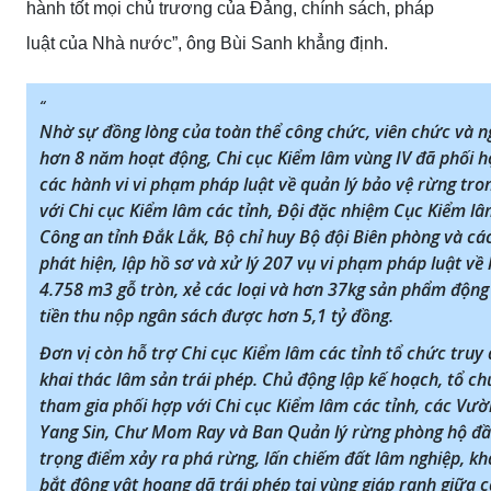
hành tốt mọi chủ trương của Đảng, chính sách, pháp
luật của Nhà nước”, ông Bùi Sanh khẳng định.
Nhờ sự đồng lòng của toàn thể công chức, viên chức và ng
hơn 8 năm hoạt động, Chi cục Kiểm lâm vùng IV đã phối h
các hành vi vi phạm pháp luật về quản lý bảo vệ rừng tro
với Chi cục Kiểm lâm các tỉnh, Đội đặc nhiệm Cục Kiểm l
Công an tỉnh Đắk Lắk, Bộ chỉ huy Bộ đội Biên phòng và cá
phát hiện, lập hồ sơ và xử lý 207 vụ vi phạm pháp luật về 
4.758 m3 gỗ tròn, xẻ các loại và hơn 37kg sản phẩm động 
tiền thu nộp ngân sách được hơn 5,1 tỷ đồng.
Đơn vị còn hỗ trợ Chi cục Kiểm lâm các tỉnh tổ chức truy
khai thác lâm sản trái phép. Chủ động lập kế hoạch, tổ ch
tham gia phối hợp với Chi cục Kiểm lâm các tỉnh, các Vư
Yang Sin, Chư Mom Ray và Ban Quản lý rừng phòng hộ đầ
trọng điểm xảy ra phá rừng, lấn chiếm đất lâm nghiệp, kh
bắt động vật hoang dã trái phép tại vùng giáp ranh giữa 