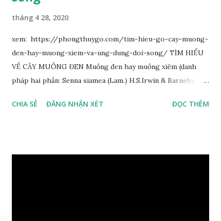
tháng 4 28, 2020
xem: https://phongthuygo.com/tim-hieu-go-cay-muong-
den-hay-muong-xiem-va-ung-dung-doi-song/ TÌM HIỂU
VỀ CÂY MUỒNG ĐEN Muồng đen hay muồng xiêm (danh
pháp hai phần: Senna siamea (Lam.) H.S.Irwin & Barneby,
đồng nghĩa: Cassia siamea Lam., 1785) thuộc họ Đậu
CHIA SẺ
ĐĂNG NHẬN XÉT
ĐỌC THÊM
(Fabaceae). Là cây nguyên sản ở vùng Đông Nam Á. Ở Việt
Nam cây mọc hoang dại trong các rừng tự nhiên từ Quảng
Ninh đến các tỉnh Tây Nguyên như Gia Lai, Kon Tum, Đắk
Lắk và phía nam như Đồng Nai. Là loài cây trung tính, thiên
về ưa sáng; chịu hạn tốt. Cây thường xanh. Vỏ gần nhẵn, cành
non có khía phủ lông tơ mịn. Lá kép lông chim một lần chẵn,
mọc cách, dài 10–15 cm, cuống lá dài 2–3 cm. Lá kèm nhỏ,
sớm rụng. Lá chét 7-15 đôi, hình bầu dục rộng đến bầu dục
dài, dài 3–7 cm rộng 1-2 đầu tròn với một mũi kim ngắn. Cụm