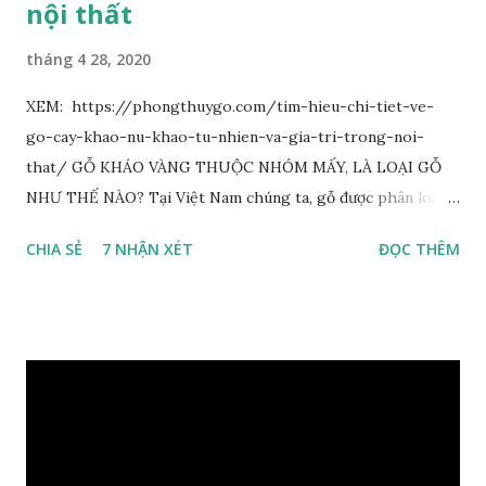
nội thất
tháng 4 28, 2020
XEM: https://phongthuygo.com/tim-hieu-chi-tiet-ve-
go-cay-khao-nu-khao-tu-nhien-va-gia-tri-trong-noi-
that/ GỖ KHÁO VÀNG THUỘC NHÓM MẤY, LÀ LOẠI GỖ
NHƯ THẾ NÀO? Tại Việt Nam chúng ta, gỗ được phân loại
thành 8 nhóm đánh số thứ tự bằng chữ số la mã từ I đến VIII.
CHIA SẺ
7 NHẬN XÉT
ĐỌC THÊM
Cách phân loại này dựa trên các tiêu chí như đặc điểm, tính
chất tự nhiên, khả năng gia công, mục đích sử dụng và giá
trị kinh tế … Cao nhất là nhóm I và thấp nhất là nhóm VIII.
Gỗ kháo thuộc nhóm gỗ số VI, đây là loại gỗ phổ biến ở Việt
Nam, nó có những đặc điểm như nhẹ, dễ chế biến, khả năng
chịu lực ở mức độ trung bình. Khi quyết định dùng gỗ để làm
nội thất thì chúng ta rất cần tìm hiểu gỗ thuộc nhóm mấy,
có những tính chất như thế nào, giá thành ra sao để đảm