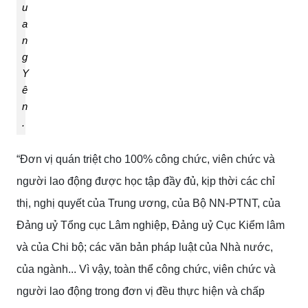
u
a
n
g
Y
ê
n
.
“Đơn vị quán triệt cho 100% công chức, viên chức và
người lao động được học tập đầy đủ, kịp thời các chỉ
thị, nghị quyết của Trung ương, của Bộ NN-PTNT, của
Đảng uỷ Tổng cục Lâm nghiệp, Đảng uỷ Cục Kiểm lâm
và của Chi bộ; các văn bản pháp luật của Nhà nước,
của ngành... Vì vậy, toàn thể công chức, viên chức và
người lao động trong đơn vị đều thực hiện và chấp