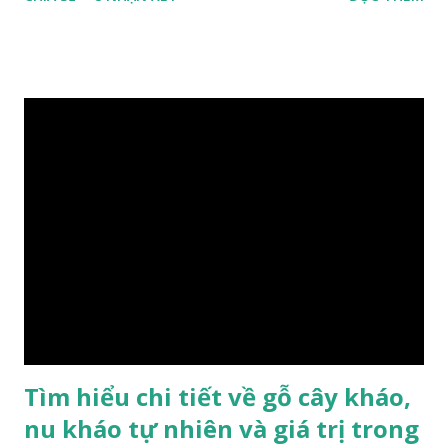
Trường Giang, do vậy có tên gọi Kim Tơ Nam Mộc. Kim Tơ
Nam Mộc có mùi thơm, vân thẳng và chặt, khó biến hình và
nứt, là một nguyên liệu quý dành cho xây dựng và đồ nội thất
cao cấp. Trong lịch sử, nó chuyên được dùng cho cung điện
hoàng gia, xây dựng chùa, và làm các đồ nội thất cao cấp. Nó
khác với các loại Nam Mộc thông thường ở chỗ vân gỗ chiếu
dưới ánh nắng hiện lên như những sợi tơ vàng óng ánh, lấp
lánh và có mùi hương thanh nhã thoang thoảng. GIÁ TRỊ
KINH TẾ VÀ PHONG THỦY CỦA KIM TƠ NAM MỘC Kim
Tơ Nam Mộc được phân thành nhiều đẳng cấp thường căn cứ
theo tuổi của cây gỗ, tuổi càng cao thì gỗ càng quý. Cao cấp
nhất là Kim Tơ Nam Mộc Âm Trầm ngàn năm. Loại này là
phát sinh biến dị tự nhiên từ hai ngàn...
Tìm hiểu chi tiết về gỗ cây kháo,
nu kháo tự nhiên và giá trị trong