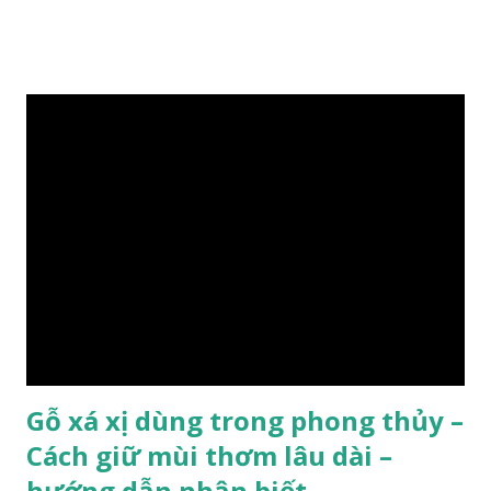
lát đá , trong đó còn có cả 1 số loại gỗ có mùi thơm và lên
tuyết ; như hoàng đàn , ngọc am, gù hương . dã hương , bách
xanh ..vvv…. XEM: https://phongthuygo.com/tim-hieu-
chi-tiet-ve-go-cay-man/ Gỗ măn là 1 loài gỗ sống trên các
vách núi đá vôi hiểm trở , thân cây có mầu hơi đen bạc, cây
thường mọc rất cao từ 5-20m , lá to và mỏng có lông tơ , vẫn
như các loại cây khác thường thân cây được cấu tạo gồm 3
lớp : lớp vỏ, lớp giác và lớp lõi , lớp lõi non bên ngoài có vân
càng vào trong tâm lõi vân càng già và đẹp , thường cứ 1
năm sẽ có 1 lớp vân , nên khi thợ cắt cây biết được độ tuổi
của cây, nhưng điều đặc biệt...
Gỗ xá xị dùng trong phong thủy –
Cách giữ mùi thơm lâu dài –
hướng dẫn nhận biết