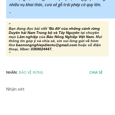
nhiều vụ khai thác, cưa xẻ gỗ trái phép có quy lớn.
Bạn đang đọc bài viết
‘Bà đỡ’ của những cánh rừng
Duyên hải Nam Trung bộ và Tây Nguyên
tại chuyên
mục
Lâm nghiệp
của
Báo Nông Nghiệp Việt Nam
. Mọi
thông tin góp ý và chia sẻ, xin vui lòng gửi về hòm
thư
baonongnghiepdientu@gmail.com
hoặc số điện
thoại, Viber:
0369024447
.
NHÃN:
BẢO VỆ RỪNG
CHIA SẺ
Nhận xét