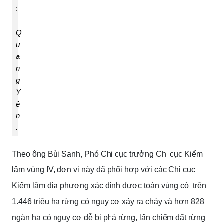
:
Q
u
a
n
g
Y
ê
n
.
Theo ông Bùi Sanh, Phó Chi cục trưởng Chi cục Kiểm
lâm vùng IV, đơn vị này đã phối hợp với các Chi cục
Kiểm lâm địa phương xác định được toàn vùng có trên
1.446 triệu ha rừng có nguy cơ xảy ra cháy và hơn 828
ngàn ha có nguy cơ dễ bị phá rừng, lấn chiếm đất rừng