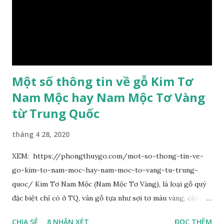
hoa chùy lớn ở đầu cành, nhiều hoa. Lá bắc hình trứng
ngược, đầu có mũi nhọn dài. Cánh đài 5 hình tròn, dày, không
bằng nhau, mặt ngoài phủ lông nhung. Cánh tràng màu vàng
có hình trứng ngược, rộng, ...
Một số thông tin về gỗ Kim Tơ
Nam Mộc hay Nam Mộc Tơ Vàng
từ Trung Quốc
tháng 4 28, 2020
XEM: https://phongthuygo.com/mot-so-thong-tin-ve-
go-kim-to-nam-moc-hay-nam-moc-to-vang-tu-trung-
quoc/ Kim Tơ Nam Mộc (Nam Mộc Tơ Vàng), là loại gỗ quý
đặc biệt chỉ có ở TQ, vân gỗ tựa như sợi tơ màu vàng, cây gỗ
phân bố ở Tứ Xuyên và một số vùng thuộc phía Nam sông
CHIA SẺ
8 NHẬN XÉT
ĐỌC THÊM