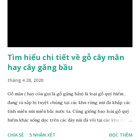
bảo lựa chọn được loại gỗ ưng ý nhất, phù hợp nhất với yêu
cầu và mục đích của mình. Có 2 loại gỗ nu kháo: Gỗ nu kháo
đỏ Gỗ nu kháo vàng Gỗ kháo có tên khoa học là Machinus
Bonii Lecomte, đây là loại gỗ xuất hiện rất phổ biến ở nước
ta và các quốc g...
Tìm hiểu chi tiết về gỗ cây măn
hay cây găng bầu
tháng 4 28, 2020
Gỗ măn ( hay còn gọi là gỗ găng bầu) là loại gỗ quý hiếm ,
đang và sắp bị tuyệt chủng tại các khu rừng núi đá khắp các
tỉnh miền núi miền bắc nước ta. Cũng giống bao loài gỗ quý
hiếm khác sống dọc trên các dãy núi đá vôi tại các khu rừng
nhiệt đới miền bắc nước ta , thời xa sưa có rất nhiều loại gỗ
CHIA SẺ
5 NHẬN XÉT
ĐỌC THÊM
quý hiếm khác, như đinh , lim, nghiến , sến, táu, gụ, kháo đá ,