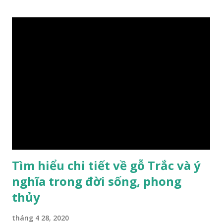
lượn xoáy sâu vào phần lõi tạo ra những đường xoắn ốc kỳ
diệu. Hình dạng những khối gỗ cũng rất đa dạng nên ứng
dụng được nhiều sản phẩm có giá trị cao. Gỗ xa xị đỏ đặc
biệt hơn những loại gỗ khác bởi màu đỏ tươi cảm giác mang
lại sự may mắn. Đây là lý do tại sao người ta lựa chọn loại gỗ
này cho những sản phẩm tượng phong thủy đắt tiền. Tinh
dầu gỗ xá xị còn giúp cải thiện tình trạng sức khỏe của con
người, tinh thần sảng khoái, minh mẫn. Một số nơi sử dụng
gỗ xá xị như một bài thuốc dân gian chữa bện phong hàn,
bệnh tiêu hóa ở trẻ nh...
Tìm hiểu chi tiết về gỗ Trắc và ý
nghĩa trong đời sống, phong
thủy
tháng 4 28, 2020