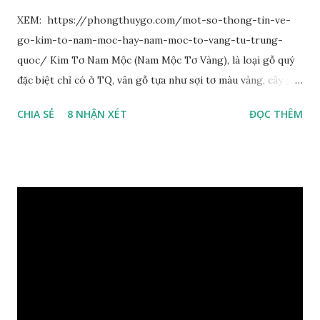
XEM: https://phongthuygo.com/mot-so-thong-tin-ve-
go-kim-to-nam-moc-hay-nam-moc-to-vang-tu-trung-
quoc/ Kim Tơ Nam Mộc (Nam Mộc Tơ Vàng), là loại gỗ quý
đặc biệt chỉ có ở TQ, vân gỗ tựa như sợi tơ màu vàng, cây gỗ
phân bố ở Tứ Xuyên và một số vùng thuộc phía Nam sông
CHIA SẺ
8 NHẬN XÉT
ĐỌC THÊM
Trường Giang, do vậy có tên gọi Kim Tơ Nam Mộc. Kim Tơ
Nam Mộc có mùi thơm, vân thẳng và chặt, khó biến hình và
nứt, là một nguyên liệu quý dành cho xây dựng và đồ nội thất
cao cấp. Trong lịch sử, nó chuyên được dùng cho cung điện
hoàng gia, xây dựng chùa, và làm các đồ nội thất cao cấp. Nó
khác với các loại Nam Mộc thông thường ở chỗ vân gỗ chiếu
dưới ánh nắng hiện lên như những sợi tơ vàng óng ánh, lấp
lánh và có mùi hương thanh nhã thoang thoảng. GIÁ TRỊ
KINH TẾ VÀ PHONG THỦY CỦA KIM TƠ NAM MỘC Kim
Tơ Nam Mộc được phân thành nhiều đẳng cấp thường căn cứ