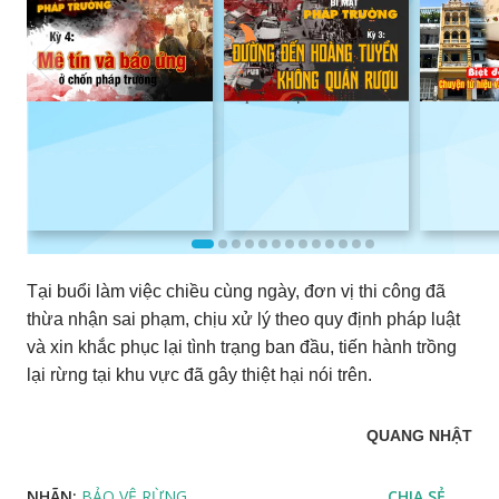
Bí mật pháp trường
Bí mật pháp trường
Biệt độn
(kỳ 4): Mê tín và báo
(kỳ 3): Đường đến
Chuyện t
ứng
Hoàng Tuyền không
Phú Xuâ
quán rượu
Tại buổi làm việc chiều cùng ngày, đơn vị thi công đã
thừa nhận sai phạm, chịu xử lý theo quy định pháp luật
và xin khắc phục lại tình trạng ban đầu, tiến hành trồng
lại rừng tại khu vực đã gây thiệt hại nói trên.
QUANG NHẬT
NHÃN:
BẢO VỆ RỪNG
CHIA SẺ