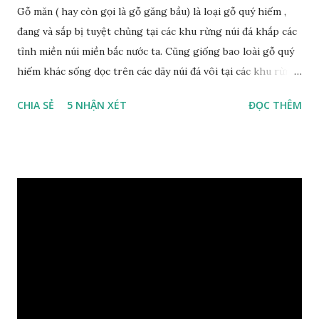
Gỗ măn ( hay còn gọi là gỗ găng bầu) là loại gỗ quý hiếm ,
đang và sắp bị tuyệt chủng tại các khu rừng núi đá khắp các
tỉnh miền núi miền bắc nước ta. Cũng giống bao loài gỗ quý
hiếm khác sống dọc trên các dãy núi đá vôi tại các khu rừng
nhiệt đới miền bắc nước ta , thời xa sưa có rất nhiều loại gỗ
CHIA SẺ
5 NHẬN XÉT
ĐỌC THÊM
quý hiếm khác, như đinh , lim, nghiến , sến, táu, gụ, kháo đá ,
lát đá , trong đó còn có cả 1 số loại gỗ có mùi thơm và lên
tuyết ; như hoàng đàn , ngọc am, gù hương . dã hương , bách
xanh ..vvv…. XEM: https://phongthuygo.com/tim-hieu-
chi-tiet-ve-go-cay-man/ Gỗ măn là 1 loài gỗ sống trên các
vách núi đá vôi hiểm trở , thân cây có mầu hơi đen bạc, cây
thường mọc rất cao từ 5-20m , lá to và mỏng có lông tơ , vẫn
như các loại cây khác thường thân cây được cấu tạo gồm 3
lớp : lớp vỏ, lớp giác và lớp lõi , lớp lõi non bên ngoài có vân
càng vào trong tâm lõi vân càng già và đẹp , thường cứ 1
năm sẽ có 1 lớp vân , nên khi thợ cắt cây biết được độ tuổi