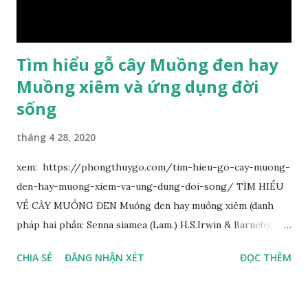
Tìm hiểu gỗ cây Muồng đen hay
Muồng xiêm và ứng dụng đời
sống
tháng 4 28, 2020
xem: https://phongthuygo.com/tim-hieu-go-cay-muong-
den-hay-muong-xiem-va-ung-dung-doi-song/ TÌM HIỂU
VỀ CÂY MUỒNG ĐEN Muồng đen hay muồng xiêm (danh
pháp hai phần: Senna siamea (Lam.) H.S.Irwin & Barneby,
đồng nghĩa: Cassia siamea Lam., 1785) thuộc họ Đậu
CHIA SẺ
ĐĂNG NHẬN XÉT
ĐỌC THÊM
(Fabaceae). Là cây nguyên sản ở vùng Đông Nam Á. Ở Việt
Nam cây mọc hoang dại trong các rừng tự nhiên từ Quảng
Ninh đến các tỉnh Tây Nguyên như Gia Lai, Kon Tum, Đắk