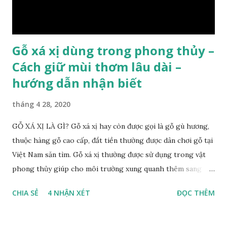
của cây, nhưng điều đặc biệt...
Gỗ xá xị dùng trong phong thủy –
Cách giữ mùi thơm lâu dài –
hướng dẫn nhận biết
tháng 4 28, 2020
GỖ XÁ XỊ LÀ GÌ? Gỗ xá xị hay còn được gọi là gỗ gù hương,
thuộc hàng gỗ cao cấp, đắt tiền thường được dân chơi gỗ tại
Việt Nam săn tìm. Gỗ xá xị thường được sử dụng trong vật
phong thủy giúp cho môi trường xung quanh thêm sang
trọng và đẳng cấp. XEM: https://phongthuygo.com/go-
CHIA SẺ
4 NHẬN XÉT
ĐỌC THÊM
xa-xi-dung-trong-phong-thuy-cach-giu-mui-thom-lau-
dai-huong-dan-nhan-biet/ Gỗ xá xị là loại cây sinh sống
trong rừng sâu, có màu đỏ thẫm, đường vân gỗ tự nhiên uốn