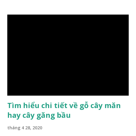
trị kinh tế … Cao nhất là nhóm I và thấp nhất là nhóm VIII.
Gỗ kháo thuộc nhóm gỗ số VI, đây là loại gỗ phổ biến ở Việt
Nam, nó có những đặc điểm như nhẹ, dễ chế biến, khả năng
chịu lực ở mức độ trung bình. Khi quyết định dùng gỗ để làm
nội thất thì chúng ta rất cần tìm hiểu gỗ thuộc nhóm mấy,
có những tính chất như thế nào, giá thành ra sao để đảm
bảo lựa chọn được loại gỗ ưng ý nhất, phù hợp nhất với yêu
cầu và mục đích của mình. Có 2 loại gỗ nu kháo: Gỗ nu kháo
đỏ Gỗ nu kháo vàng Gỗ kháo có tên khoa học là Machinus
Bonii Lecomte, đây là loại gỗ xuất hiện rất phổ biến ở nước
ta và các quốc g...
Tìm hiểu chi tiết về gỗ cây măn
hay cây găng bầu
tháng 4 28, 2020