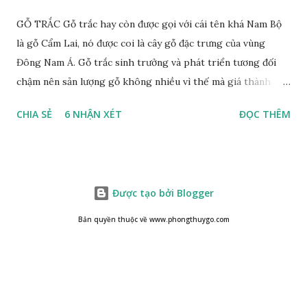
GỖ TRẮC Gỗ trắc hay còn được gọi với cái tên khá Nam Bộ
là gỗ Cẩm Lai, nó được coi là cây gỗ đặc trưng của vùng
Đông Nam Á. Gỗ trắc sinh trưởng và phát triển tương đối
chậm nên sản lượng gỗ không nhiều vì thế mà giá thành
cũng khá cao không phải ai cũng sở hữu được. Cây gỗ trắc
CHIA SẺ
6 NHẬN XÉT
ĐỌC THÊM
khá lớn, cây trưởng thành tới kỳ thu hoạch thường cao
trung bình 25m. Thân cây to và chắc chắn với đường kính lên
tới 1m. Là loại cây cổ thụ lâu năm nhưng vỏ cây gỗ trắc lại
không bị sần sùi hay tróc vẩy mà ngược lại rất nhẵn và có
Được tạo bởi Blogger
màu nâu xám. Gỗ trắc ưa sáng nên những tán lá nhanh chóng
vươn lên hứng nắng mặt trời, lá có màu xanh rêu nhạt. Họ
Bản quyền thuộc về www.phongthuygo.com
nhà gỗ trắc không sinh sống thành một khu vực chung mà
sống rải rác cách nhau một khoảng khá xa. Độ cao mà cây
sinh sống không quá 500m, thích hợp với những vùng đồi
núi Việt Nam. XEM: https://phongthuygo.com/tim-hieu-