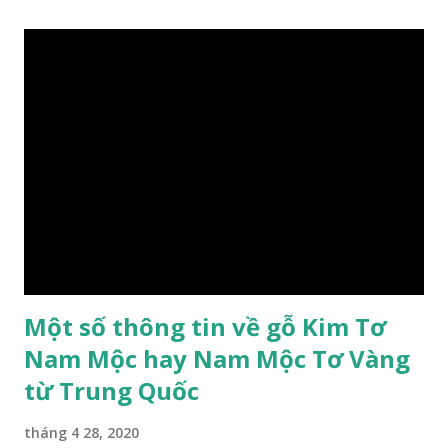
Lắk và phía nam như Đồng Nai. Là loài cây trung tính, thiên
về ưa sáng; chịu hạn tốt. Cây thường xanh. Vỏ gần nhẵn, cành
non có khía phủ lông tơ mịn. Lá kép lông chim một lần chẵn,
mọc cách, dài 10–15 cm, cuống lá dài 2–3 cm. Lá kèm nhỏ,
sớm rụng. Lá chét 7-15 đôi, hình bầu dục rộng đến bầu dục
dài, dài 3–7 cm rộng 1-2 đầu tròn với một mũi kim ngắn. Cụm
hoa chùy lớn ở đầu cành, nhiều hoa. Lá bắc hình trứng
ngược, đầu có mũi nhọn dài. Cánh đài 5 hình tròn, dày, không
bằng nhau, mặt ngoài phủ lông nhung. Cánh tràng màu vàng
có hình trứng ngược, rộng, ...
Một số thông tin về gỗ Kim Tơ
Nam Mộc hay Nam Mộc Tơ Vàng
từ Trung Quốc
tháng 4 28, 2020