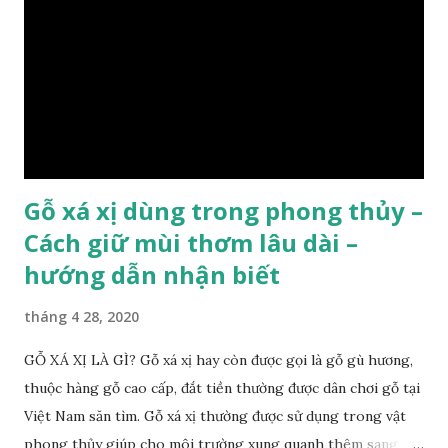
như các loại cây khác thường thân cây được cấu tạo gồm 3
lớp : lớp vỏ, lớp giác và lớp lõi , lớp lõi non bên ngoài có vân
càng vào trong tâm lõi vân càng già và đẹp , thường cứ 1
năm sẽ có 1 lớp vân , nên khi thợ cắt cây biết được độ tuổi
của cây, nhưng điều đặc biệt...
Gỗ xá xị dùng trong phong thủy –
Cách giữ mùi thơm lâu dài –
hướng dẫn nhận biết
tháng 4 28, 2020
GỖ XÁ XỊ LÀ GÌ? Gỗ xá xị hay còn được gọi là gỗ gù hương,
thuộc hàng gỗ cao cấp, đắt tiền thường được dân chơi gỗ tại
Việt Nam săn tìm. Gỗ xá xị thường được sử dụng trong vật
phong thủy giúp cho môi trường xung quanh thêm sang