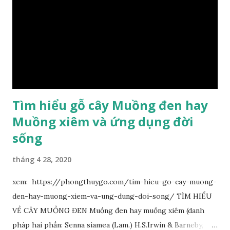
Tìm hiểu gỗ cây Muồng đen hay
Muồng xiêm và ứng dụng đời
sống
tháng 4 28, 2020
xem: https://phongthuygo.com/tim-hieu-go-cay-muong-
den-hay-muong-xiem-va-ung-dung-doi-song/ TÌM HIỂU
VỀ CÂY MUỒNG ĐEN Muồng đen hay muồng xiêm (danh
pháp hai phần: Senna siamea (Lam.) H.S.Irwin & Barneby,