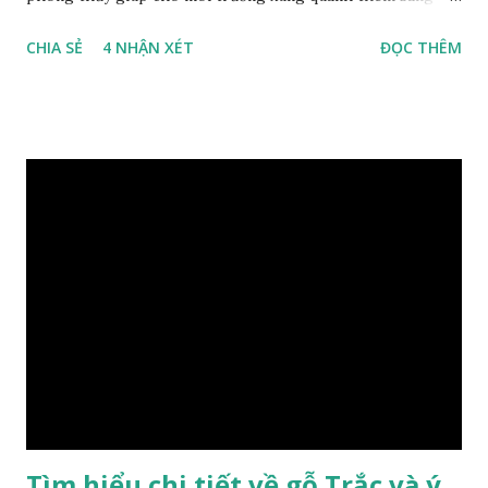
trọng và đẳng cấp. XEM: https://phongthuygo.com/go-
CHIA SẺ
4 NHẬN XÉT
ĐỌC THÊM
xa-xi-dung-trong-phong-thuy-cach-giu-mui-thom-lau-
dai-huong-dan-nhan-biet/ Gỗ xá xị là loại cây sinh sống
trong rừng sâu, có màu đỏ thẫm, đường vân gỗ tự nhiên uốn
lượn xoáy sâu vào phần lõi tạo ra những đường xoắn ốc kỳ
diệu. Hình dạng những khối gỗ cũng rất đa dạng nên ứng
dụng được nhiều sản phẩm có giá trị cao. Gỗ xa xị đỏ đặc
biệt hơn những loại gỗ khác bởi màu đỏ tươi cảm giác mang
lại sự may mắn. Đây là lý do tại sao người ta lựa chọn loại gỗ
này cho những sản phẩm tượng phong thủy đắt tiền. Tinh
dầu gỗ xá xị còn giúp cải thiện tình trạng sức khỏe của con
người, tinh thần sảng khoái, minh mẫn. Một số nơi sử dụng
gỗ xá xị như một bài thuốc dân gian chữa bện phong hàn,
bệnh tiêu hóa ở trẻ nh...
Tìm hiểu chi tiết về gỗ Trắc và ý