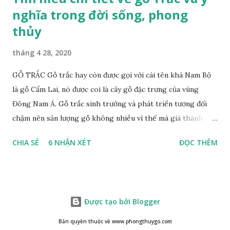
nghĩa trong đời sống, phong
thủy
tháng 4 28, 2020
GỖ TRẮC Gỗ trắc hay còn được gọi với cái tên khá Nam Bộ
là gỗ Cẩm Lai, nó được coi là cây gỗ đặc trưng của vùng
Đông Nam Á. Gỗ trắc sinh trưởng và phát triển tương đối
chậm nên sản lượng gỗ không nhiều vì thế mà giá thành
cũng khá cao không phải ai cũng sở hữu được. Cây gỗ trắc
CHIA SẺ
6 NHẬN XÉT
ĐỌC THÊM
khá lớn, cây trưởng thành tới kỳ thu hoạch thường cao
trung bình 25m. Thân cây to và chắc chắn với đường kính lên
tới 1m. Là loại cây cổ thụ lâu năm nhưng vỏ cây gỗ trắc lại
không bị sần sùi hay tróc vẩy mà ngược lại rất nhẵn và có
Được tạo bởi Blogger
màu nâu xám. Gỗ trắc ưa sáng nên những tán lá nhanh chóng
vươn lên hứng nắng mặt trời, lá có màu xanh rêu nhạt. Họ
Bản quyền thuộc về www.phongthuygo.com