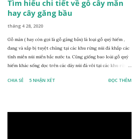
Tìm hiểu chi tiết về gỗ cây măn
hay cây găng bầu
tháng 4 28, 2020
Gỗ măn ( hay còn gọi là gỗ găng bầu) là loại gỗ quý hiếm ,
đang và sắp bị tuyệt chủng tại các khu rừng núi đá khắp các
tỉnh miền núi miền bắc nước ta. Cũng giống bao loài gỗ quý
hiếm khác sống dọc trên các dãy núi đá vôi tại các khu rừng
nhiệt đới miền bắc nước ta , thời xa sưa có rất nhiều loại gỗ
CHIA SẺ
5 NHẬN XÉT
ĐỌC THÊM
quý hiếm khác, như đinh , lim, nghiến , sến, táu, gụ, kháo đá ,
lát đá , trong đó còn có cả 1 số loại gỗ có mùi thơm và lên
tuyết ; như hoàng đàn , ngọc am, gù hương . dã hương , bách
xanh ..vvv…. XEM: https://phongthuygo.com/tim-hieu-
chi-tiet-ve-go-cay-man/ Gỗ măn là 1 loài gỗ sống trên các
vách núi đá vôi hiểm trở , thân cây có mầu hơi đen bạc, cây
thường mọc rất cao từ 5-20m , lá to và mỏng có lông tơ , vẫn