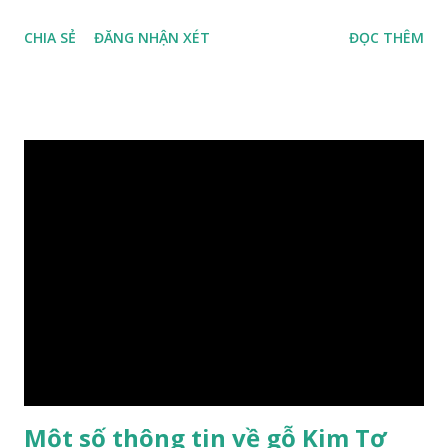
đồng nghĩa: Cassia siamea Lam., 1785) thuộc họ Đậu
CHIA SẺ
ĐĂNG NHẬN XÉT
ĐỌC THÊM
(Fabaceae). Là cây nguyên sản ở vùng Đông Nam Á. Ở Việt
Nam cây mọc hoang dại trong các rừng tự nhiên từ Quảng
Ninh đến các tỉnh Tây Nguyên như Gia Lai, Kon Tum, Đắk
Lắk và phía nam như Đồng Nai. Là loài cây trung tính, thiên
về ưa sáng; chịu hạn tốt. Cây thường xanh. Vỏ gần nhẵn, cành
non có khía phủ lông tơ mịn. Lá kép lông chim một lần chẵn,
mọc cách, dài 10–15 cm, cuống lá dài 2–3 cm. Lá kèm nhỏ,
sớm rụng. Lá chét 7-15 đôi, hình bầu dục rộng đến bầu dục
dài, dài 3–7 cm rộng 1-2 đầu tròn với một mũi kim ngắn. Cụm
hoa chùy lớn ở đầu cành, nhiều hoa. Lá bắc hình trứng
ngược, đầu có mũi nhọn dài. Cánh đài 5 hình tròn, dày, không
bằng nhau, mặt ngoài phủ lông nhung. Cánh tràng màu vàng
có hình trứng ngược, rộng, ...
Một số thông tin về gỗ Kim Tơ