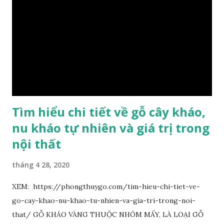
lánh và có mùi hương thanh nhã thoang thoảng. GIÁ TRỊ
KINH TẾ VÀ PHONG THỦY CỦA KIM TƠ NAM MỘC Kim
Tơ Nam Mộc được phân thành nhiều đẳng cấp thường căn cứ
theo tuổi của cây gỗ, tuổi càng cao thì gỗ càng quý. Cao cấp
nhất là Kim Tơ Nam Mộc Âm Trầm ngàn năm. Loại này là
phát sinh biến dị tự nhiên từ hai ngàn...
Tìm hiểu chi tiết về gỗ cây kháo,
nu kháo tự nhiên và giá trị trong
nội thất
tháng 4 28, 2020
XEM: https://phongthuygo.com/tim-hieu-chi-tiet-ve-
go-cay-khao-nu-khao-tu-nhien-va-gia-tri-trong-noi-
that/ GỖ KHÁO VÀNG THUỘC NHÓM MẤY, LÀ LOẠI GỖ