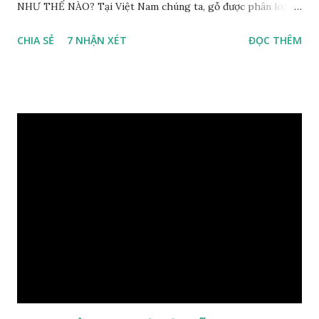
NHƯ THẾ NÀO? Tại Việt Nam chúng ta, gỗ được phân loại
thành 8 nhóm đánh số thứ tự bằng chữ số la mã từ I đến VIII.
CHIA SẺ
7 NHẬN XÉT
ĐỌC THÊM
Cách phân loại này dựa trên các tiêu chí như đặc điểm, tính
chất tự nhiên, khả năng gia công, mục đích sử dụng và giá
trị kinh tế … Cao nhất là nhóm I và thấp nhất là nhóm VIII.
Gỗ kháo thuộc nhóm gỗ số VI, đây là loại gỗ phổ biến ở Việt
Nam, nó có những đặc điểm như nhẹ, dễ chế biến, khả năng
chịu lực ở mức độ trung bình. Khi quyết định dùng gỗ để làm
nội thất thì chúng ta rất cần tìm hiểu gỗ thuộc nhóm mấy,
có những tính chất như thế nào, giá thành ra sao để đảm
bảo lựa chọn được loại gỗ ưng ý nhất, phù hợp nhất với yêu
cầu và mục đích của mình. Có 2 loại gỗ nu kháo: Gỗ nu kháo
đỏ Gỗ nu kháo vàng Gỗ kháo có tên khoa học là Machinus
Bonii Lecomte, đây là loại gỗ xuất hiện rất phổ biến ở nước
ta và các quốc g...