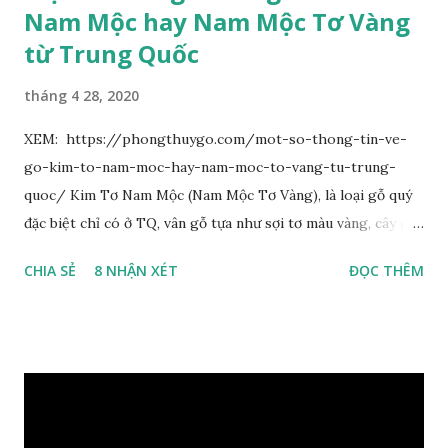
Nam Mộc hay Nam Mộc Tơ Vàng
từ Trung Quốc
tháng 4 28, 2020
XEM: https://phongthuygo.com/mot-so-thong-tin-ve-
go-kim-to-nam-moc-hay-nam-moc-to-vang-tu-trung-
quoc/ Kim Tơ Nam Mộc (Nam Mộc Tơ Vàng), là loại gỗ quý
đặc biệt chỉ có ở TQ, vân gỗ tựa như sợi tơ màu vàng, cây gỗ
phân bố ở Tứ Xuyên và một số vùng thuộc phía Nam sông
CHIA SẺ
8 NHẬN XÉT
ĐỌC THÊM
Trường Giang, do vậy có tên gọi Kim Tơ Nam Mộc. Kim Tơ
Nam Mộc có mùi thơm, vân thẳng và chặt, khó biến hình và
nứt, là một nguyên liệu quý dành cho xây dựng và đồ nội thất
cao cấp. Trong lịch sử, nó chuyên được dùng cho cung điện
hoàng gia, xây dựng chùa, và làm các đồ nội thất cao cấp. Nó
khác với các loại Nam Mộc thông thường ở chỗ vân gỗ chiếu
dưới ánh nắng hiện lên như những sợi tơ vàng óng ánh, lấp