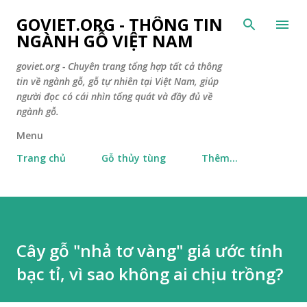
Chuyển đến nội dung c
GOVIET.ORG - THÔNG TIN
NGÀNH GỖ VIỆT NAM
goviet.org - Chuyên trang tổng hợp tất cả thông
tin về ngành gỗ, gỗ tự nhiên tại Việt Nam, giúp
người đọc có cái nhìn tổng quát và đầy đủ về
ngành gỗ.
Menu
Trang chủ
Gỗ thủy tùng
Thêm…
Cây gỗ "nhả tơ vàng" giá ước tính
bạc tỉ, vì sao không ai chịu trồng?