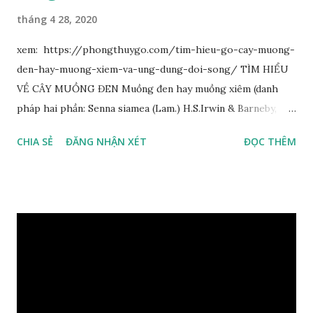
tháng 4 28, 2020
xem: https://phongthuygo.com/tim-hieu-go-cay-muong-
den-hay-muong-xiem-va-ung-dung-doi-song/ TÌM HIỂU
VỀ CÂY MUỒNG ĐEN Muồng đen hay muồng xiêm (danh
pháp hai phần: Senna siamea (Lam.) H.S.Irwin & Barneby,
đồng nghĩa: Cassia siamea Lam., 1785) thuộc họ Đậu
CHIA SẺ
ĐĂNG NHẬN XÉT
ĐỌC THÊM
(Fabaceae). Là cây nguyên sản ở vùng Đông Nam Á. Ở Việt
Nam cây mọc hoang dại trong các rừng tự nhiên từ Quảng
Ninh đến các tỉnh Tây Nguyên như Gia Lai, Kon Tum, Đắk
Lắk và phía nam như Đồng Nai. Là loài cây trung tính, thiên
về ưa sáng; chịu hạn tốt. Cây thường xanh. Vỏ gần nhẵn, cành
non có khía phủ lông tơ mịn. Lá kép lông chim một lần chẵn,
mọc cách, dài 10–15 cm, cuống lá dài 2–3 cm. Lá kèm nhỏ,
sớm rụng. Lá chét 7-15 đôi, hình bầu dục rộng đến bầu dục
dài, dài 3–7 cm rộng 1-2 đầu tròn với một mũi kim ngắn. Cụm