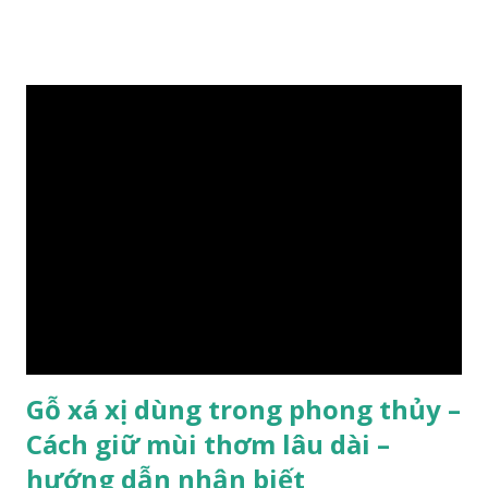
lát đá , trong đó còn có cả 1 số loại gỗ có mùi thơm và lên
tuyết ; như hoàng đàn , ngọc am, gù hương . dã hương , bách
xanh ..vvv…. XEM: https://phongthuygo.com/tim-hieu-
chi-tiet-ve-go-cay-man/ Gỗ măn là 1 loài gỗ sống trên các
vách núi đá vôi hiểm trở , thân cây có mầu hơi đen bạc, cây
thường mọc rất cao từ 5-20m , lá to và mỏng có lông tơ , vẫn
như các loại cây khác thường thân cây được cấu tạo gồm 3
lớp : lớp vỏ, lớp giác và lớp lõi , lớp lõi non bên ngoài có vân
càng vào trong tâm lõi vân càng già và đẹp , thường cứ 1
năm sẽ có 1 lớp vân , nên khi thợ cắt cây biết được độ tuổi
của cây, nhưng điều đặc biệt...
Gỗ xá xị dùng trong phong thủy –
Cách giữ mùi thơm lâu dài –
hướng dẫn nhận biết