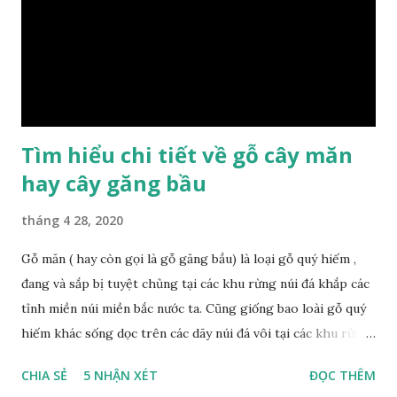
bảo lựa chọn được loại gỗ ưng ý nhất, phù hợp nhất với yêu
cầu và mục đích của mình. Có 2 loại gỗ nu kháo: Gỗ nu kháo
đỏ Gỗ nu kháo vàng Gỗ kháo có tên khoa học là Machinus
Bonii Lecomte, đây là loại gỗ xuất hiện rất phổ biến ở nước
ta và các quốc g...
Tìm hiểu chi tiết về gỗ cây măn
hay cây găng bầu
tháng 4 28, 2020
Gỗ măn ( hay còn gọi là gỗ găng bầu) là loại gỗ quý hiếm ,
đang và sắp bị tuyệt chủng tại các khu rừng núi đá khắp các
tỉnh miền núi miền bắc nước ta. Cũng giống bao loài gỗ quý
hiếm khác sống dọc trên các dãy núi đá vôi tại các khu rừng
nhiệt đới miền bắc nước ta , thời xa sưa có rất nhiều loại gỗ
CHIA SẺ
5 NHẬN XÉT
ĐỌC THÊM
quý hiếm khác, như đinh , lim, nghiến , sến, táu, gụ, kháo đá ,