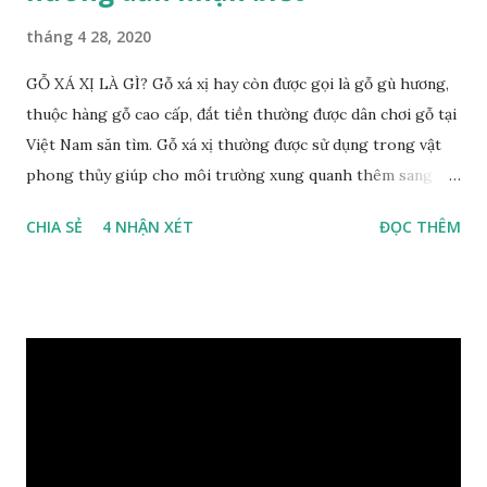
tháng 4 28, 2020
GỖ XÁ XỊ LÀ GÌ? Gỗ xá xị hay còn được gọi là gỗ gù hương,
thuộc hàng gỗ cao cấp, đắt tiền thường được dân chơi gỗ tại
Việt Nam săn tìm. Gỗ xá xị thường được sử dụng trong vật
phong thủy giúp cho môi trường xung quanh thêm sang
trọng và đẳng cấp. XEM: https://phongthuygo.com/go-
CHIA SẺ
4 NHẬN XÉT
ĐỌC THÊM
xa-xi-dung-trong-phong-thuy-cach-giu-mui-thom-lau-
dai-huong-dan-nhan-biet/ Gỗ xá xị là loại cây sinh sống
trong rừng sâu, có màu đỏ thẫm, đường vân gỗ tự nhiên uốn
lượn xoáy sâu vào phần lõi tạo ra những đường xoắn ốc kỳ
diệu. Hình dạng những khối gỗ cũng rất đa dạng nên ứng
dụng được nhiều sản phẩm có giá trị cao. Gỗ xa xị đỏ đặc
biệt hơn những loại gỗ khác bởi màu đỏ tươi cảm giác mang
lại sự may mắn. Đây là lý do tại sao người ta lựa chọn loại gỗ
này cho những sản phẩm tượng phong thủy đắt tiền. Tinh