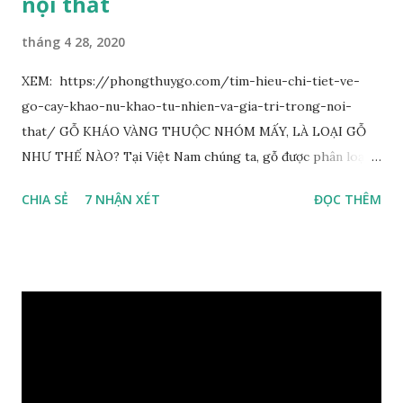
nội thất
tháng 4 28, 2020
XEM: https://phongthuygo.com/tim-hieu-chi-tiet-ve-
go-cay-khao-nu-khao-tu-nhien-va-gia-tri-trong-noi-
that/ GỖ KHÁO VÀNG THUỘC NHÓM MẤY, LÀ LOẠI GỖ
NHƯ THẾ NÀO? Tại Việt Nam chúng ta, gỗ được phân loại
thành 8 nhóm đánh số thứ tự bằng chữ số la mã từ I đến VIII.
CHIA SẺ
7 NHẬN XÉT
ĐỌC THÊM
Cách phân loại này dựa trên các tiêu chí như đặc điểm, tính
chất tự nhiên, khả năng gia công, mục đích sử dụng và giá
trị kinh tế … Cao nhất là nhóm I và thấp nhất là nhóm VIII.
Gỗ kháo thuộc nhóm gỗ số VI, đây là loại gỗ phổ biến ở Việt
Nam, nó có những đặc điểm như nhẹ, dễ chế biến, khả năng
chịu lực ở mức độ trung bình. Khi quyết định dùng gỗ để làm
nội thất thì chúng ta rất cần tìm hiểu gỗ thuộc nhóm mấy,
có những tính chất như thế nào, giá thành ra sao để đảm