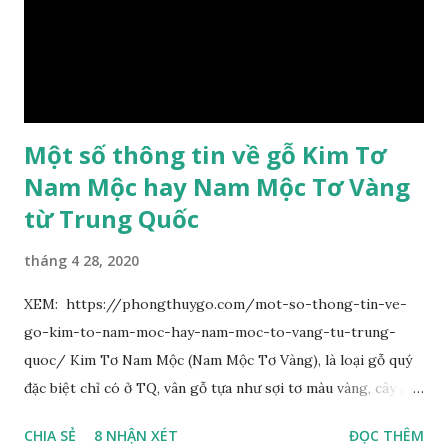
hoa chùy lớn ở đầu cành, nhiều hoa. Lá bắc hình trứng
ngược, đầu có mũi nhọn dài. Cánh đài 5 hình tròn, dày, không
bằng nhau, mặt ngoài phủ lông nhung. Cánh tràng màu vàng
có hình trứng ngược, rộng, ...
Một số thông tin về gỗ Kim Tơ
Nam Mộc hay Nam Mộc Tơ Vàng
từ Trung Quốc
tháng 4 28, 2020
XEM: https://phongthuygo.com/mot-so-thong-tin-ve-
go-kim-to-nam-moc-hay-nam-moc-to-vang-tu-trung-
quoc/ Kim Tơ Nam Mộc (Nam Mộc Tơ Vàng), là loại gỗ quý
đặc biệt chỉ có ở TQ, vân gỗ tựa như sợi tơ màu vàng, cây gỗ
phân bố ở Tứ Xuyên và một số vùng thuộc phía Nam sông
CHIA SẺ
8 NHẬN XÉT
ĐỌC THÊM
Trường Giang, do vậy có tên gọi Kim Tơ Nam Mộc. Kim Tơ