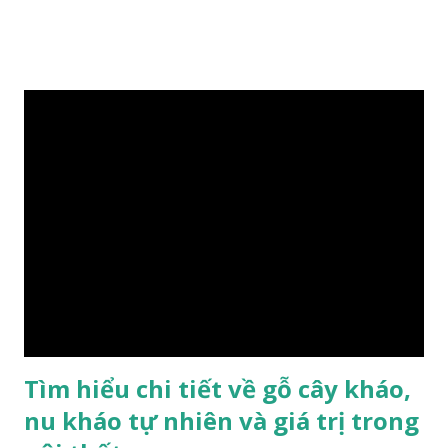
Nam Mộc có mùi thơm, vân thẳng và chặt, khó biến hình và
nứt, là một nguyên liệu quý dành cho xây dựng và đồ nội thất
cao cấp. Trong lịch sử, nó chuyên được dùng cho cung điện
hoàng gia, xây dựng chùa, và làm các đồ nội thất cao cấp. Nó
khác với các loại Nam Mộc thông thường ở chỗ vân gỗ chiếu
dưới ánh nắng hiện lên như những sợi tơ vàng óng ánh, lấp
lánh và có mùi hương thanh nhã thoang thoảng. GIÁ TRỊ
KINH TẾ VÀ PHONG THỦY CỦA KIM TƠ NAM MỘC Kim
Tơ Nam Mộc được phân thành nhiều đẳng cấp thường căn cứ
theo tuổi của cây gỗ, tuổi càng cao thì gỗ càng quý. Cao cấp
nhất là Kim Tơ Nam Mộc Âm Trầm ngàn năm. Loại này là
phát sinh biến dị tự nhiên từ hai ngàn...
Tìm hiểu chi tiết về gỗ cây kháo,
nu kháo tự nhiên và giá trị trong