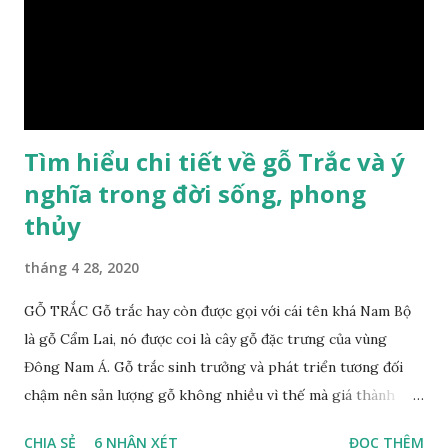
dầu gỗ xá xị còn giúp cải thiện tình trạng sức khỏe của con
người, tinh thần sảng khoái, minh mẫn. Một số nơi sử dụng
gỗ xá xị như một bài thuốc dân gian chữa bện phong hàn,
bệnh tiêu hóa ở trẻ nh...
Tìm hiểu chi tiết về gỗ Trắc và ý
nghĩa trong đời sống, phong
thủy
tháng 4 28, 2020
GỖ TRẮC Gỗ trắc hay còn được gọi với cái tên khá Nam Bộ
là gỗ Cẩm Lai, nó được coi là cây gỗ đặc trưng của vùng
Đông Nam Á. Gỗ trắc sinh trưởng và phát triển tương đối
chậm nên sản lượng gỗ không nhiều vì thế mà giá thành
cũng khá cao không phải ai cũng sở hữu được. Cây gỗ trắc
CHIA SẺ
6 NHẬN XÉT
ĐỌC THÊM