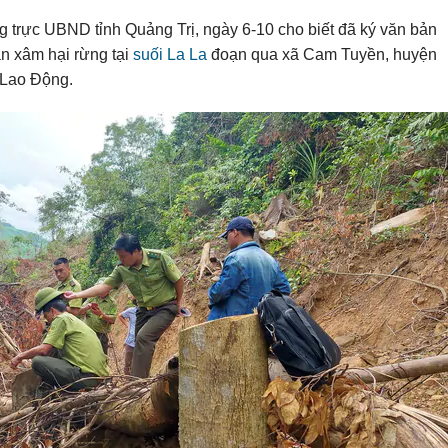
trực UBND tỉnh Quảng Trị, ngày 6-10 cho biết đã ký văn bản
ặn xâm hại rừng tại
suối La La
đoạn qua xã Cam Tuyền, huyện
Lao Động.