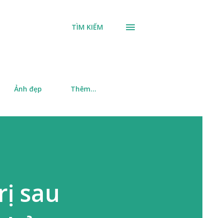
TÌM KIẾM
Ảnh đẹp
Thêm…
rị sau