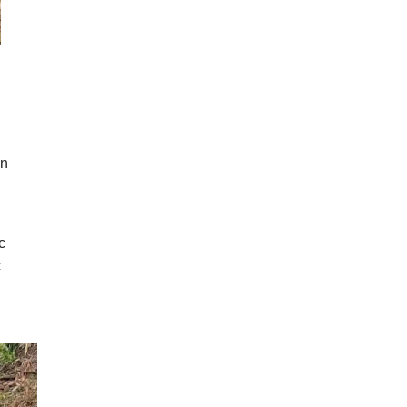
ăn
c
c