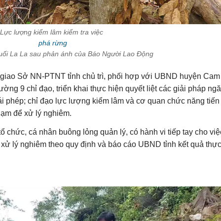
Lực lượng kiểm lâm kiểm tra việc
phá rừng
uối La La sau phản ánh của Báo Người Lao Động
ị giao Sở NN-PTNT tỉnh chủ trì, phối hợp với UBND huyện Cam
 9 chỉ đạo, triển khai thực hiện quyết liệt các giải pháp ng
rái phép; chỉ đạo lực lượng kiểm lâm và cơ quan chức năng tiến
hạm để xử lý nghiêm.
tổ chức, cá nhân buông lỏng quản lý, có hành vi tiếp tay cho việ
ể xử lý nghiêm theo quy định và báo cáo UBND tỉnh kết quả thự