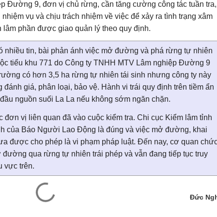
Đường 9, đơn vị chủ rừng, cần tăng cường công tác tuần tra,
n nhiệm vụ và chịu trách nhiệm về việc để xảy ra tình trạng xâm
ên lâm phần được giao quản lý theo quy định.
nhiều tin, bài phản ánh việc mở đường và phá rừng tự nhiên
thuộc tiểu khu 771 do Công ty TNHH MTV Lâm nghiệp Đường 9
 trường có hơn 3,5 ha rừng tự nhiên tái sinh nhưng công ty này
ánh giá, phân loại, bảo vệ. Hành vi trái quy định trên tiềm ẩn
n đầu nguồn suối La La nếu không sớm ngăn chặn.
c đơn vị liên quan đã vào cuộc kiểm tra. Chi cục Kiểm lâm tỉnh
ánh của Báo Người Lao Động là đúng và việc mở đường, khai
chưa được cho phép là vi phạm pháp luật. Đến nay, cơ quan chứ
đường qua rừng tự nhiên trái phép và vẫn đang tiếp tục truy
u vực trên.
Đức Ngh