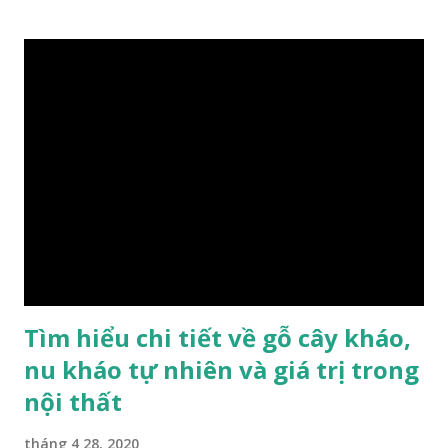
nứt, là một nguyên liệu quý dành cho xây dựng và đồ nội thất
cao cấp. Trong lịch sử, nó chuyên được dùng cho cung điện
hoàng gia, xây dựng chùa, và làm các đồ nội thất cao cấp. Nó
khác với các loại Nam Mộc thông thường ở chỗ vân gỗ chiếu
dưới ánh nắng hiện lên như những sợi tơ vàng óng ánh, lấp
lánh và có mùi hương thanh nhã thoang thoảng. GIÁ TRỊ
KINH TẾ VÀ PHONG THỦY CỦA KIM TƠ NAM MỘC Kim
Tơ Nam Mộc được phân thành nhiều đẳng cấp thường căn cứ
theo tuổi của cây gỗ, tuổi càng cao thì gỗ càng quý. Cao cấp
nhất là Kim Tơ Nam Mộc Âm Trầm ngàn năm. Loại này là
phát sinh biến dị tự nhiên từ hai ngàn...
Tìm hiểu chi tiết về gỗ cây kháo,
nu kháo tự nhiên và giá trị trong
nội thất
tháng 4 28, 2020