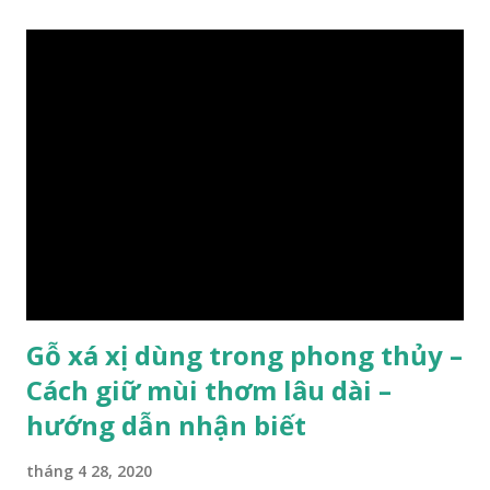
xanh ..vvv…. XEM: https://phongthuygo.com/tim-hieu-
chi-tiet-ve-go-cay-man/ Gỗ măn là 1 loài gỗ sống trên các
vách núi đá vôi hiểm trở , thân cây có mầu hơi đen bạc, cây
thường mọc rất cao từ 5-20m , lá to và mỏng có lông tơ , vẫn
như các loại cây khác thường thân cây được cấu tạo gồm 3
lớp : lớp vỏ, lớp giác và lớp lõi , lớp lõi non bên ngoài có vân
càng vào trong tâm lõi vân càng già và đẹp , thường cứ 1
năm sẽ có 1 lớp vân , nên khi thợ cắt cây biết được độ tuổi
của cây, nhưng điều đặc biệt...
Gỗ xá xị dùng trong phong thủy –
Cách giữ mùi thơm lâu dài –
hướng dẫn nhận biết
tháng 4 28, 2020