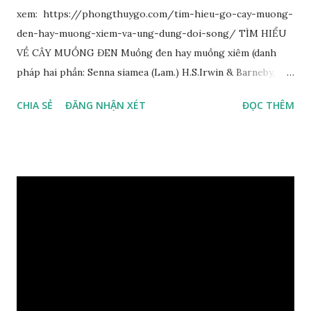
xem: https://phongthuygo.com/tim-hieu-go-cay-muong-
den-hay-muong-xiem-va-ung-dung-doi-song/ TÌM HIỂU
VỀ CÂY MUỒNG ĐEN Muồng đen hay muồng xiêm (danh
pháp hai phần: Senna siamea (Lam.) H.S.Irwin & Barneby,
đồng nghĩa: Cassia siamea Lam., 1785) thuộc họ Đậu
CHIA SẺ
ĐĂNG NHẬN XÉT
ĐỌC THÊM
(Fabaceae). Là cây nguyên sản ở vùng Đông Nam Á. Ở Việt
Nam cây mọc hoang dại trong các rừng tự nhiên từ Quảng
Ninh đến các tỉnh Tây Nguyên như Gia Lai, Kon Tum, Đắk
Lắk và phía nam như Đồng Nai. Là loài cây trung tính, thiên
về ưa sáng; chịu hạn tốt. Cây thường xanh. Vỏ gần nhẵn, cành
non có khía phủ lông tơ mịn. Lá kép lông chim một lần chẵn,
mọc cách, dài 10–15 cm, cuống lá dài 2–3 cm. Lá kèm nhỏ,
sớm rụng. Lá chét 7-15 đôi, hình bầu dục rộng đến bầu dục
dài, dài 3–7 cm rộng 1-2 đầu tròn với một mũi kim ngắn. Cụm
hoa chùy lớn ở đầu cành, nhiều hoa. Lá bắc hình trứng
ngược, đầu có mũi nhọn dài. Cánh đài 5 hình tròn, dày, không