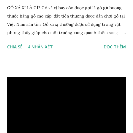
GỖ XÁ XỊ LÀ GÌ? Gỗ xá xị hay còn được gọi là gỗ gù hương,
thuộc hàng gỗ cao cấp, đắt tiền thường được dân chơi gỗ tại
Việt Nam săn tìm. Gỗ xá xị thường được sử dụng trong vật
phong thủy giúp cho môi trường xung quanh thêm sang
trọng và đẳng cấp. XEM: https://phongthuygo.com/go-
CHIA SẺ
4 NHẬN XÉT
ĐỌC THÊM
xa-xi-dung-trong-phong-thuy-cach-giu-mui-thom-lau-
dai-huong-dan-nhan-biet/ Gỗ xá xị là loại cây sinh sống
trong rừng sâu, có màu đỏ thẫm, đường vân gỗ tự nhiên uốn
lượn xoáy sâu vào phần lõi tạo ra những đường xoắn ốc kỳ
diệu. Hình dạng những khối gỗ cũng rất đa dạng nên ứng
dụng được nhiều sản phẩm có giá trị cao. Gỗ xa xị đỏ đặc
biệt hơn những loại gỗ khác bởi màu đỏ tươi cảm giác mang
lại sự may mắn. Đây là lý do tại sao người ta lựa chọn loại gỗ
này cho những sản phẩm tượng phong thủy đắt tiền. Tinh
dầu gỗ xá xị còn giúp cải thiện tình trạng sức khỏe của con
người, tinh thần sảng khoái, minh mẫn. Một số nơi sử dụng