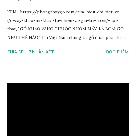
XEM: https://phongthuygo.com/tim-hieu-chi-tiet-ve-
go-cay-khao-nu-khao-tu-nhien-va-gia-tri-trong-noi-
that/ GỖ KHÁO VÀNG THUỘC NHÓM MẤY, LÀ LOẠI GỖ
NHƯ THẾ NÀO? Tại Việt Nam chúng ta, gỗ được phân loại
thành 8 nhóm đánh số thứ tự bằng chữ số la mã từ I đến VIII.
CHIA SẺ
7 NHẬN XÉT
ĐỌC THÊM
Cách phân loại này dựa trên các tiêu chí như đặc điểm, tính
chất tự nhiên, khả năng gia công, mục đích sử dụng và giá
trị kinh tế … Cao nhất là nhóm I và thấp nhất là nhóm VIII.
Gỗ kháo thuộc nhóm gỗ số VI, đây là loại gỗ phổ biến ở Việt
Nam, nó có những đặc điểm như nhẹ, dễ chế biến, khả năng
chịu lực ở mức độ trung bình. Khi quyết định dùng gỗ để làm
nội thất thì chúng ta rất cần tìm hiểu gỗ thuộc nhóm mấy,
có những tính chất như thế nào, giá thành ra sao để đảm
bảo lựa chọn được loại gỗ ưng ý nhất, phù hợp nhất với yêu
cầu và mục đích của mình. Có 2 loại gỗ nu kháo: Gỗ nu kháo