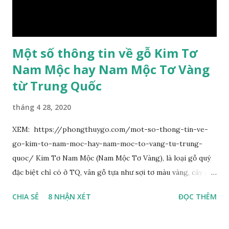
bằng nhau, mặt ngoài phủ lông nhung. Cánh tràng màu vàng
có hình trứng ngược, rộng, ...
Một số thông tin về gỗ Kim Tơ
Nam Mộc hay Nam Mộc Tơ Vàng
từ Trung Quốc
tháng 4 28, 2020
XEM: https://phongthuygo.com/mot-so-thong-tin-ve-
go-kim-to-nam-moc-hay-nam-moc-to-vang-tu-trung-
quoc/ Kim Tơ Nam Mộc (Nam Mộc Tơ Vàng), là loại gỗ quý
đặc biệt chỉ có ở TQ, vân gỗ tựa như sợi tơ màu vàng, cây gỗ
phân bố ở Tứ Xuyên và một số vùng thuộc phía Nam sông
CHIA SẺ
8 NHẬN XÉT
ĐỌC THÊM
Trường Giang, do vậy có tên gọi Kim Tơ Nam Mộc. Kim Tơ
Nam Mộc có mùi thơm, vân thẳng và chặt, khó biến hình và