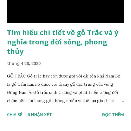
gỗ xá xị như một bài thuốc dân gian chữa bện phong hàn,
bệnh tiêu hóa ở trẻ nh...
Tìm hiểu chi tiết về gỗ Trắc và ý
nghĩa trong đời sống, phong
thủy
tháng 4 28, 2020
GỖ TRẮC Gỗ trắc hay còn được gọi với cái tên khá Nam Bộ
là gỗ Cẩm Lai, nó được coi là cây gỗ đặc trưng của vùng
Đông Nam Á. Gỗ trắc sinh trưởng và phát triển tương đối
chậm nên sản lượng gỗ không nhiều vì thế mà giá thành
cũng khá cao không phải ai cũng sở hữu được. Cây gỗ trắc
CHIA SẺ
6 NHẬN XÉT
ĐỌC THÊM
khá lớn, cây trưởng thành tới kỳ thu hoạch thường cao
trung bình 25m. Thân cây to và chắc chắn với đường kính lên