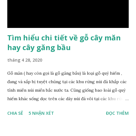
đỏ Gỗ nu kháo vàng Gỗ kháo có tên khoa học là Machinus
Bonii Lecomte, đây là loại gỗ xuất hiện rất phổ biến ở nước
ta và các quốc g...
Tìm hiểu chi tiết về gỗ cây măn
hay cây găng bầu
tháng 4 28, 2020
Gỗ măn ( hay còn gọi là gỗ găng bầu) là loại gỗ quý hiếm ,
đang và sắp bị tuyệt chủng tại các khu rừng núi đá khắp các
tỉnh miền núi miền bắc nước ta. Cũng giống bao loài gỗ quý
hiếm khác sống dọc trên các dãy núi đá vôi tại các khu rừng
nhiệt đới miền bắc nước ta , thời xa sưa có rất nhiều loại gỗ
CHIA SẺ
5 NHẬN XÉT
ĐỌC THÊM
quý hiếm khác, như đinh , lim, nghiến , sến, táu, gụ, kháo đá ,
lát đá , trong đó còn có cả 1 số loại gỗ có mùi thơm và lên
tuyết ; như hoàng đàn , ngọc am, gù hương . dã hương , bách