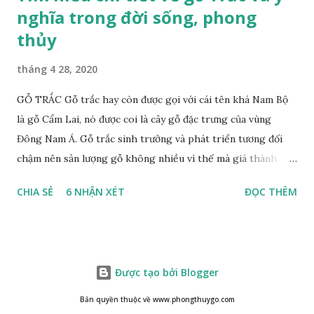
nghĩa trong đời sống, phong
thủy
tháng 4 28, 2020
GỖ TRẮC Gỗ trắc hay còn được gọi với cái tên khá Nam Bộ
là gỗ Cẩm Lai, nó được coi là cây gỗ đặc trưng của vùng
Đông Nam Á. Gỗ trắc sinh trưởng và phát triển tương đối
chậm nên sản lượng gỗ không nhiều vì thế mà giá thành
cũng khá cao không phải ai cũng sở hữu được. Cây gỗ trắc
CHIA SẺ
6 NHẬN XÉT
ĐỌC THÊM
khá lớn, cây trưởng thành tới kỳ thu hoạch thường cao
trung bình 25m. Thân cây to và chắc chắn với đường kính lên
tới 1m. Là loại cây cổ thụ lâu năm nhưng vỏ cây gỗ trắc lại
không bị sần sùi hay tróc vẩy mà ngược lại rất nhẵn và có
Được tạo bởi Blogger
màu nâu xám. Gỗ trắc ưa sáng nên những tán lá nhanh chóng
vươn lên hứng nắng mặt trời, lá có màu xanh rêu nhạt. Họ
Bản quyền thuộc về www.phongthuygo.com