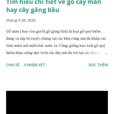
Tìm hiểu chi tiết về gỗ cây măn
hay cây găng bầu
tháng 4 28, 2020
Gỗ măn ( hay còn gọi là gỗ găng bầu) là loại gỗ quý hiếm ,
đang và sắp bị tuyệt chủng tại các khu rừng núi đá khắp các
tỉnh miền núi miền bắc nước ta. Cũng giống bao loài gỗ quý
hiếm khác sống dọc trên các dãy núi đá vôi tại các khu rừng
nhiệt đới miền bắc nước ta , thời xa sưa có rất nhiều loại gỗ
CHIA SẺ
5 NHẬN XÉT
ĐỌC THÊM
quý hiếm khác, như đinh , lim, nghiến , sến, táu, gụ, kháo đá ,
lát đá , trong đó còn có cả 1 số loại gỗ có mùi thơm và lên
tuyết ; như hoàng đàn , ngọc am, gù hương . dã hương , bách
xanh ..vvv…. XEM: https://phongthuygo.com/tim-hieu-
chi-tiet-ve-go-cay-man/ Gỗ măn là 1 loài gỗ sống trên các
vách núi đá vôi hiểm trở , thân cây có mầu hơi đen bạc, cây
thường mọc rất cao từ 5-20m , lá to và mỏng có lông tơ , vẫn