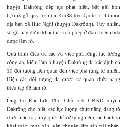
huyện Đakrông tiếp tục phát hiện, bắt giữ hơn
6,7m3 gỗ quy tròn tại Km38 trên Quốc lộ 9 thuộc
địa bàn xã Húc Nghì (huyện Đakrông). Tuy nhiên,
số gỗ này được khai thác trái phép ở đâu, hiện chưa
được làm rõ.
Quá trình điều tra các vụ việc phá rừng, lực lượng
công an, kiểm lâm ở huyện Đakrông đã xác định có
10 đối tượng liên quan đến việc phá rừng tự nhiên.
Hiện các đối tượng đã được cơ quan chức năng
triệu tập để làm rõ.
Ông Lê Đại Lợi, Phó Chủ tịch UBND huyện
Đakrông cho biết, các lực lượng chức năng đang tổ
chức tuần tra, truy quét để xử lý nghiêm các hành vi
khai thác, mua bán, vận chuyển lâm sản trái phép.