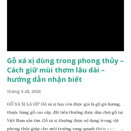
như các loại cây khác thường thân cây được cấu tạo gồm 3
lớp : lớp vỏ, lớp giác và lớp lõi , lớp lõi non bên ngoài có vân
càng vào trong tâm lõi vân càng già và đẹp , thường cứ 1
năm sẽ có 1 lớp vân , nên khi thợ cắt cây biết được độ tuổi
của cây, nhưng điều đặc biệt...
Gỗ xá xị dùng trong phong thủy –
Cách giữ mùi thơm lâu dài –
hướng dẫn nhận biết
tháng 4 28, 2020
GỖ XÁ XỊ LÀ GÌ? Gỗ xá xị hay còn được gọi là gỗ gù hương,
thuộc hàng gỗ cao cấp, đắt tiền thường được dân chơi gỗ tại
Việt Nam săn tìm. Gỗ xá xị thường được sử dụng trong vật
phong thủy giúp cho môi trường xung quanh thêm sang