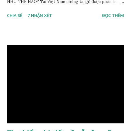
NHƯ THẾ NÀO? Tại Việt Nam chúng ta, gỗ được phân loại
thành 8 nhóm đánh số thứ tự bằng chữ số la mã từ I đến VIII.
CHIA SẺ
7 NHẬN XÉT
ĐỌC THÊM
Cách phân loại này dựa trên các tiêu chí như đặc điểm, tính
chất tự nhiên, khả năng gia công, mục đích sử dụng và giá
trị kinh tế … Cao nhất là nhóm I và thấp nhất là nhóm VIII.
Gỗ kháo thuộc nhóm gỗ số VI, đây là loại gỗ phổ biến ở Việt
Nam, nó có những đặc điểm như nhẹ, dễ chế biến, khả năng
chịu lực ở mức độ trung bình. Khi quyết định dùng gỗ để làm
nội thất thì chúng ta rất cần tìm hiểu gỗ thuộc nhóm mấy,
có những tính chất như thế nào, giá thành ra sao để đảm
bảo lựa chọn được loại gỗ ưng ý nhất, phù hợp nhất với yêu
cầu và mục đích của mình. Có 2 loại gỗ nu kháo: Gỗ nu kháo
đỏ Gỗ nu kháo vàng Gỗ kháo có tên khoa học là Machinus
Bonii Lecomte, đây là loại gỗ xuất hiện rất phổ biến ở nước
ta và các quốc g...