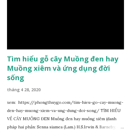
Tìm hiểu gỗ cây Muồng đen hay
Muồng xiêm và ứng dụng đời
sống
tháng 4 28, 2020
xem: https://phongthuygo.com/tim-hieu-go-cay-muong-
den-hay-muong-xiem-va-ung-dung-doi-song/ TÌM HIỂU
VỀ CÂY MUỒNG ĐEN Muồng đen hay muồng xiêm (danh
pháp hai phần: Senna siamea (Lam.) H.S.Irwin & Barneby,