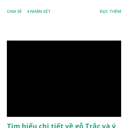
trọng và đẳng cấp. XEM: https://phongthuygo.com/go-
CHIA SẺ
4 NHẬN XÉT
ĐỌC THÊM
xa-xi-dung-trong-phong-thuy-cach-giu-mui-thom-lau-
dai-huong-dan-nhan-biet/ Gỗ xá xị là loại cây sinh sống
trong rừng sâu, có màu đỏ thẫm, đường vân gỗ tự nhiên uốn
lượn xoáy sâu vào phần lõi tạo ra những đường xoắn ốc kỳ
diệu. Hình dạng những khối gỗ cũng rất đa dạng nên ứng
dụng được nhiều sản phẩm có giá trị cao. Gỗ xa xị đỏ đặc
biệt hơn những loại gỗ khác bởi màu đỏ tươi cảm giác mang
lại sự may mắn. Đây là lý do tại sao người ta lựa chọn loại gỗ
này cho những sản phẩm tượng phong thủy đắt tiền. Tinh
dầu gỗ xá xị còn giúp cải thiện tình trạng sức khỏe của con
người, tinh thần sảng khoái, minh mẫn. Một số nơi sử dụng
gỗ xá xị như một bài thuốc dân gian chữa bện phong hàn,
bệnh tiêu hóa ở trẻ nh...
Tìm hiểu chi tiết về gỗ Trắc và ý