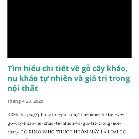
lánh và có mùi hương thanh nhã thoang thoảng. GIÁ TRỊ
KINH TẾ VÀ PHONG THỦY CỦA KIM TƠ NAM MỘC Kim
Tơ Nam Mộc được phân thành nhiều đẳng cấp thường căn cứ
theo tuổi của cây gỗ, tuổi càng cao thì gỗ càng quý. Cao cấp
nhất là Kim Tơ Nam Mộc Âm Trầm ngàn năm. Loại này là
phát sinh biến dị tự nhiên từ hai ngàn...
Tìm hiểu chi tiết về gỗ cây kháo,
nu kháo tự nhiên và giá trị trong
nội thất
tháng 4 28, 2020
XEM: https://phongthuygo.com/tim-hieu-chi-tiet-ve-
go-cay-khao-nu-khao-tu-nhien-va-gia-tri-trong-noi-
that/ GỖ KHÁO VÀNG THUỘC NHÓM MẤY, LÀ LOẠI GỖ