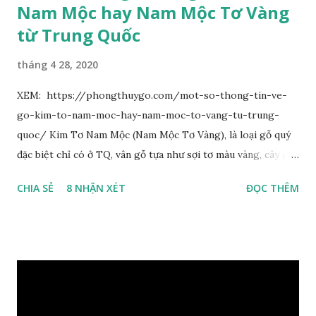
Nam Mộc hay Nam Mộc Tơ Vàng
từ Trung Quốc
tháng 4 28, 2020
XEM: https://phongthuygo.com/mot-so-thong-tin-ve-
go-kim-to-nam-moc-hay-nam-moc-to-vang-tu-trung-
quoc/ Kim Tơ Nam Mộc (Nam Mộc Tơ Vàng), là loại gỗ quý
đặc biệt chỉ có ở TQ, vân gỗ tựa như sợi tơ màu vàng, cây gỗ
phân bố ở Tứ Xuyên và một số vùng thuộc phía Nam sông
CHIA SẺ
8 NHẬN XÉT
ĐỌC THÊM
Trường Giang, do vậy có tên gọi Kim Tơ Nam Mộc. Kim Tơ
Nam Mộc có mùi thơm, vân thẳng và chặt, khó biến hình và
nứt, là một nguyên liệu quý dành cho xây dựng và đồ nội thất
cao cấp. Trong lịch sử, nó chuyên được dùng cho cung điện
hoàng gia, xây dựng chùa, và làm các đồ nội thất cao cấp. Nó
khác với các loại Nam Mộc thông thường ở chỗ vân gỗ chiếu
dưới ánh nắng hiện lên như những sợi tơ vàng óng ánh, lấp