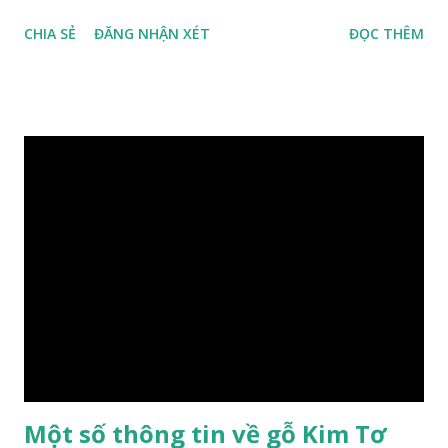
đồng nghĩa: Cassia siamea Lam., 1785) thuộc họ Đậu
CHIA SẺ
ĐĂNG NHẬN XÉT
ĐỌC THÊM
(Fabaceae). Là cây nguyên sản ở vùng Đông Nam Á. Ở Việt
Nam cây mọc hoang dại trong các rừng tự nhiên từ Quảng
Ninh đến các tỉnh Tây Nguyên như Gia Lai, Kon Tum, Đắk
Lắk và phía nam như Đồng Nai. Là loài cây trung tính, thiên
về ưa sáng; chịu hạn tốt. Cây thường xanh. Vỏ gần nhẵn, cành
non có khía phủ lông tơ mịn. Lá kép lông chim một lần chẵn,
mọc cách, dài 10–15 cm, cuống lá dài 2–3 cm. Lá kèm nhỏ,
sớm rụng. Lá chét 7-15 đôi, hình bầu dục rộng đến bầu dục
dài, dài 3–7 cm rộng 1-2 đầu tròn với một mũi kim ngắn. Cụm
hoa chùy lớn ở đầu cành, nhiều hoa. Lá bắc hình trứng
ngược, đầu có mũi nhọn dài. Cánh đài 5 hình tròn, dày, không
bằng nhau, mặt ngoài phủ lông nhung. Cánh tràng màu vàng
có hình trứng ngược, rộng, ...
Một số thông tin về gỗ Kim Tơ