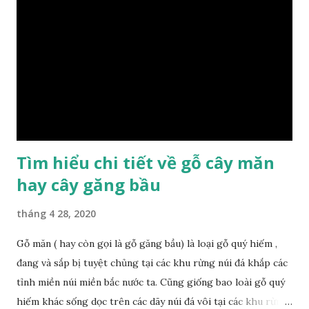
nội thất thì chúng ta rất cần tìm hiểu gỗ thuộc nhóm mấy,
có những tính chất như thế nào, giá thành ra sao để đảm
bảo lựa chọn được loại gỗ ưng ý nhất, phù hợp nhất với yêu
cầu và mục đích của mình. Có 2 loại gỗ nu kháo: Gỗ nu kháo
đỏ Gỗ nu kháo vàng Gỗ kháo có tên khoa học là Machinus
Bonii Lecomte, đây là loại gỗ xuất hiện rất phổ biến ở nước
ta và các quốc g...
Tìm hiểu chi tiết về gỗ cây măn
hay cây găng bầu
tháng 4 28, 2020
Gỗ măn ( hay còn gọi là gỗ găng bầu) là loại gỗ quý hiếm ,
đang và sắp bị tuyệt chủng tại các khu rừng núi đá khắp các
tỉnh miền núi miền bắc nước ta. Cũng giống bao loài gỗ quý
hiếm khác sống dọc trên các dãy núi đá vôi tại các khu rừng