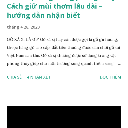
Cách giữ mùi thơm lâu dài –
hướng dẫn nhận biết
tháng 4 28, 2020
GỖ XÁ XỊ LÀ GÌ? Gỗ xá xị hay còn được gọi là gỗ gù hương,
thuộc hàng gỗ cao cấp, đắt tiền thường được dân chơi gỗ tại
Việt Nam săn tìm. Gỗ xá xị thường được sử dụng trong vật
phong thủy giúp cho môi trường xung quanh thêm sang
trọng và đẳng cấp. XEM: https://phongthuygo.com/go-
CHIA SẺ
4 NHẬN XÉT
ĐỌC THÊM
xa-xi-dung-trong-phong-thuy-cach-giu-mui-thom-lau-
dai-huong-dan-nhan-biet/ Gỗ xá xị là loại cây sinh sống
trong rừng sâu, có màu đỏ thẫm, đường vân gỗ tự nhiên uốn
lượn xoáy sâu vào phần lõi tạo ra những đường xoắn ốc kỳ
diệu. Hình dạng những khối gỗ cũng rất đa dạng nên ứng
dụng được nhiều sản phẩm có giá trị cao. Gỗ xa xị đỏ đặc
biệt hơn những loại gỗ khác bởi màu đỏ tươi cảm giác mang