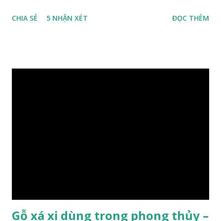
nhiệt đới miền bắc nước ta , thời xa sưa có rất nhiều loại gỗ
CHIA SẺ
5 NHẬN XÉT
ĐỌC THÊM
quý hiếm khác, như đinh , lim, nghiến , sến, táu, gụ, kháo đá ,
lát đá , trong đó còn có cả 1 số loại gỗ có mùi thơm và lên
tuyết ; như hoàng đàn , ngọc am, gù hương . dã hương , bách
xanh ..vvv…. XEM: https://phongthuygo.com/tim-hieu-
chi-tiet-ve-go-cay-man/ Gỗ măn là 1 loài gỗ sống trên các
vách núi đá vôi hiểm trở , thân cây có mầu hơi đen bạc, cây
thường mọc rất cao từ 5-20m , lá to và mỏng có lông tơ , vẫn
như các loại cây khác thường thân cây được cấu tạo gồm 3
lớp : lớp vỏ, lớp giác và lớp lõi , lớp lõi non bên ngoài có vân
càng vào trong tâm lõi vân càng già và đẹp , thường cứ 1
năm sẽ có 1 lớp vân , nên khi thợ cắt cây biết được độ tuổi
của cây, nhưng điều đặc biệt...
Gỗ xá xị dùng trong phong thủy –