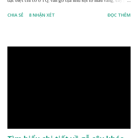
đặc biệt chỉ có ở TQ, vân gỗ tựa như sợi tơ màu vàng, cây gỗ
phân bố ở Tứ Xuyên và một số vùng thuộc phía Nam sông
CHIA SẺ
8 NHẬN XÉT
ĐỌC THÊM
Trường Giang, do vậy có tên gọi Kim Tơ Nam Mộc. Kim Tơ
Nam Mộc có mùi thơm, vân thẳng và chặt, khó biến hình và
nứt, là một nguyên liệu quý dành cho xây dựng và đồ nội thất
cao cấp. Trong lịch sử, nó chuyên được dùng cho cung điện
hoàng gia, xây dựng chùa, và làm các đồ nội thất cao cấp. Nó
khác với các loại Nam Mộc thông thường ở chỗ vân gỗ chiếu
dưới ánh nắng hiện lên như những sợi tơ vàng óng ánh, lấp
lánh và có mùi hương thanh nhã thoang thoảng. GIÁ TRỊ
KINH TẾ VÀ PHONG THỦY CỦA KIM TƠ NAM MỘC Kim
Tơ Nam Mộc được phân thành nhiều đẳng cấp thường căn cứ
theo tuổi của cây gỗ, tuổi càng cao thì gỗ càng quý. Cao cấp
nhất là Kim Tơ Nam Mộc Âm Trầm ngàn năm. Loại này là
phát sinh biến dị tự nhiên từ hai ngàn...