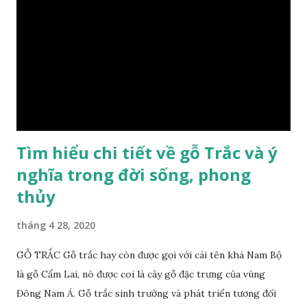
lại sự may mắn. Đây là lý do tại sao người ta lựa chọn loại gỗ
này cho những sản phẩm tượng phong thủy đắt tiền. Tinh
dầu gỗ xá xị còn giúp cải thiện tình trạng sức khỏe của con
người, tinh thần sảng khoái, minh mẫn. Một số nơi sử dụng
gỗ xá xị như một bài thuốc dân gian chữa bện phong hàn,
bệnh tiêu hóa ở trẻ nh...
Tìm hiểu chi tiết về gỗ Trắc và ý
nghĩa trong đời sống, phong
thủy
tháng 4 28, 2020
GỖ TRẮC Gỗ trắc hay còn được gọi với cái tên khá Nam Bộ
là gỗ Cẩm Lai, nó được coi là cây gỗ đặc trưng của vùng
Đông Nam Á. Gỗ trắc sinh trưởng và phát triển tương đối