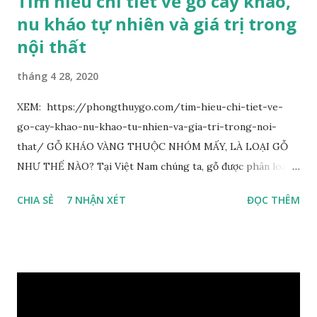
Tìm hiểu chi tiết về gỗ cây kháo,
nu kháo tự nhiên và giá trị trong
nội thất
tháng 4 28, 2020
XEM: https://phongthuygo.com/tim-hieu-chi-tiet-ve-
go-cay-khao-nu-khao-tu-nhien-va-gia-tri-trong-noi-
that/ GỖ KHÁO VÀNG THUỘC NHÓM MẤY, LÀ LOẠI GỖ
NHƯ THẾ NÀO? Tại Việt Nam chúng ta, gỗ được phân loại
thành 8 nhóm đánh số thứ tự bằng chữ số la mã từ I đến VIII.
CHIA SẺ
7 NHẬN XÉT
ĐỌC THÊM
Cách phân loại này dựa trên các tiêu chí như đặc điểm, tính
chất tự nhiên, khả năng gia công, mục đích sử dụng và giá
trị kinh tế … Cao nhất là nhóm I và thấp nhất là nhóm VIII.
Gỗ kháo thuộc nhóm gỗ số VI, đây là loại gỗ phổ biến ở Việt
Nam, nó có những đặc điểm như nhẹ, dễ chế biến, khả năng
chịu lực ở mức độ trung bình. Khi quyết định dùng gỗ để làm