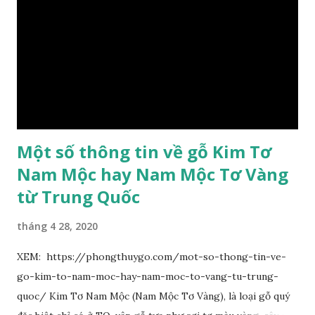
sớm rụng. Lá chét 7-15 đôi, hình bầu dục rộng đến bầu dục
dài, dài 3–7 cm rộng 1-2 đầu tròn với một mũi kim ngắn. Cụm
hoa chùy lớn ở đầu cành, nhiều hoa. Lá bắc hình trứng
ngược, đầu có mũi nhọn dài. Cánh đài 5 hình tròn, dày, không
bằng nhau, mặt ngoài phủ lông nhung. Cánh tràng màu vàng
có hình trứng ngược, rộng, ...
Một số thông tin về gỗ Kim Tơ
Nam Mộc hay Nam Mộc Tơ Vàng
từ Trung Quốc
tháng 4 28, 2020
XEM: https://phongthuygo.com/mot-so-thong-tin-ve-
go-kim-to-nam-moc-hay-nam-moc-to-vang-tu-trung-
quoc/ Kim Tơ Nam Mộc (Nam Mộc Tơ Vàng), là loại gỗ quý