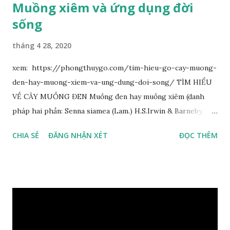
Muồng xiêm và ứng dụng đời
sống
tháng 4 28, 2020
xem: https://phongthuygo.com/tim-hieu-go-cay-muong-
den-hay-muong-xiem-va-ung-dung-doi-song/ TÌM HIỂU
VỀ CÂY MUỒNG ĐEN Muồng đen hay muồng xiêm (danh
pháp hai phần: Senna siamea (Lam.) H.S.Irwin & Barneby,
đồng nghĩa: Cassia siamea Lam., 1785) thuộc họ Đậu
CHIA SẺ
ĐĂNG NHẬN XÉT
ĐỌC THÊM
(Fabaceae). Là cây nguyên sản ở vùng Đông Nam Á. Ở Việt
Nam cây mọc hoang dại trong các rừng tự nhiên từ Quảng
Ninh đến các tỉnh Tây Nguyên như Gia Lai, Kon Tum, Đắk
Lắk và phía nam như Đồng Nai. Là loài cây trung tính, thiên
về ưa sáng; chịu hạn tốt. Cây thường xanh. Vỏ gần nhẵn, cành
non có khía phủ lông tơ mịn. Lá kép lông chim một lần chẵn,
mọc cách, dài 10–15 cm, cuống lá dài 2–3 cm. Lá kèm nhỏ,