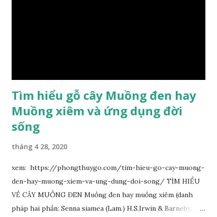
Tìm hiểu gỗ cây Muồng đen hay
Muồng xiêm và ứng dụng đời
sống
tháng 4 28, 2020
xem: https://phongthuygo.com/tim-hieu-go-cay-muong-
den-hay-muong-xiem-va-ung-dung-doi-song/ TÌM HIỂU
VỀ CÂY MUỒNG ĐEN Muồng đen hay muồng xiêm (danh
pháp hai phần: Senna siamea (Lam.) H.S.Irwin & Barneby,