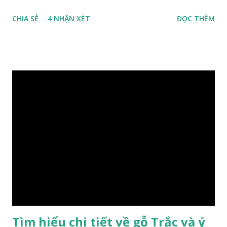
trọng và đẳng cấp. XEM: https://phongthuygo.com/go-
CHIA SẺ
4 NHẬN XÉT
ĐỌC THÊM
xa-xi-dung-trong-phong-thuy-cach-giu-mui-thom-lau-
dai-huong-dan-nhan-biet/ Gỗ xá xị là loại cây sinh sống
trong rừng sâu, có màu đỏ thẫm, đường vân gỗ tự nhiên uốn
lượn xoáy sâu vào phần lõi tạo ra những đường xoắn ốc kỳ
diệu. Hình dạng những khối gỗ cũng rất đa dạng nên ứng
dụng được nhiều sản phẩm có giá trị cao. Gỗ xa xị đỏ đặc
biệt hơn những loại gỗ khác bởi màu đỏ tươi cảm giác mang
lại sự may mắn. Đây là lý do tại sao người ta lựa chọn loại gỗ
này cho những sản phẩm tượng phong thủy đắt tiền. Tinh
dầu gỗ xá xị còn giúp cải thiện tình trạng sức khỏe của con
người, tinh thần sảng khoái, minh mẫn. Một số nơi sử dụng
gỗ xá xị như một bài thuốc dân gian chữa bện phong hàn,
bệnh tiêu hóa ở trẻ nh...
Tìm hiểu chi tiết về gỗ Trắc và ý