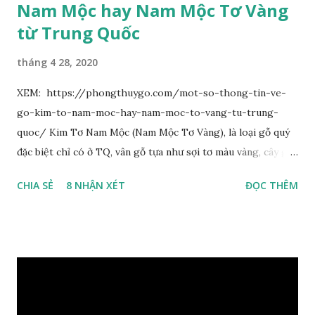
Nam Mộc hay Nam Mộc Tơ Vàng
từ Trung Quốc
tháng 4 28, 2020
XEM: https://phongthuygo.com/mot-so-thong-tin-ve-
go-kim-to-nam-moc-hay-nam-moc-to-vang-tu-trung-
quoc/ Kim Tơ Nam Mộc (Nam Mộc Tơ Vàng), là loại gỗ quý
đặc biệt chỉ có ở TQ, vân gỗ tựa như sợi tơ màu vàng, cây gỗ
phân bố ở Tứ Xuyên và một số vùng thuộc phía Nam sông
CHIA SẺ
8 NHẬN XÉT
ĐỌC THÊM
Trường Giang, do vậy có tên gọi Kim Tơ Nam Mộc. Kim Tơ
Nam Mộc có mùi thơm, vân thẳng và chặt, khó biến hình và
nứt, là một nguyên liệu quý dành cho xây dựng và đồ nội thất
cao cấp. Trong lịch sử, nó chuyên được dùng cho cung điện
hoàng gia, xây dựng chùa, và làm các đồ nội thất cao cấp. Nó
khác với các loại Nam Mộc thông thường ở chỗ vân gỗ chiếu
dưới ánh nắng hiện lên như những sợi tơ vàng óng ánh, lấp