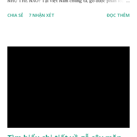
NHƯ THẾ NÀO? Tại Việt Nam chúng ta, gỗ được phân loại
thành 8 nhóm đánh số thứ tự bằng chữ số la mã từ I đến VIII.
CHIA SẺ
7 NHẬN XÉT
ĐỌC THÊM
Cách phân loại này dựa trên các tiêu chí như đặc điểm, tính
chất tự nhiên, khả năng gia công, mục đích sử dụng và giá
trị kinh tế … Cao nhất là nhóm I và thấp nhất là nhóm VIII.
Gỗ kháo thuộc nhóm gỗ số VI, đây là loại gỗ phổ biến ở Việt
Nam, nó có những đặc điểm như nhẹ, dễ chế biến, khả năng
chịu lực ở mức độ trung bình. Khi quyết định dùng gỗ để làm
nội thất thì chúng ta rất cần tìm hiểu gỗ thuộc nhóm mấy,
có những tính chất như thế nào, giá thành ra sao để đảm
bảo lựa chọn được loại gỗ ưng ý nhất, phù hợp nhất với yêu
cầu và mục đích của mình. Có 2 loại gỗ nu kháo: Gỗ nu kháo
đỏ Gỗ nu kháo vàng Gỗ kháo có tên khoa học là Machinus
Bonii Lecomte, đây là loại gỗ xuất hiện rất phổ biến ở nước
ta và các quốc g...