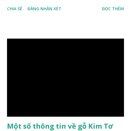
đồng nghĩa: Cassia siamea Lam., 1785) thuộc họ Đậu
CHIA SẺ
ĐĂNG NHẬN XÉT
ĐỌC THÊM
(Fabaceae). Là cây nguyên sản ở vùng Đông Nam Á. Ở Việt
Nam cây mọc hoang dại trong các rừng tự nhiên từ Quảng
Ninh đến các tỉnh Tây Nguyên như Gia Lai, Kon Tum, Đắk
Lắk và phía nam như Đồng Nai. Là loài cây trung tính, thiên
về ưa sáng; chịu hạn tốt. Cây thường xanh. Vỏ gần nhẵn, cành
non có khía phủ lông tơ mịn. Lá kép lông chim một lần chẵn,
mọc cách, dài 10–15 cm, cuống lá dài 2–3 cm. Lá kèm nhỏ,
sớm rụng. Lá chét 7-15 đôi, hình bầu dục rộng đến bầu dục
dài, dài 3–7 cm rộng 1-2 đầu tròn với một mũi kim ngắn. Cụm
hoa chùy lớn ở đầu cành, nhiều hoa. Lá bắc hình trứng
ngược, đầu có mũi nhọn dài. Cánh đài 5 hình tròn, dày, không
bằng nhau, mặt ngoài phủ lông nhung. Cánh tràng màu vàng
có hình trứng ngược, rộng, ...
Một số thông tin về gỗ Kim Tơ