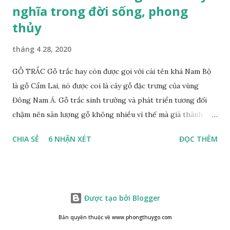
nghĩa trong đời sống, phong
thủy
tháng 4 28, 2020
GỖ TRẮC Gỗ trắc hay còn được gọi với cái tên khá Nam Bộ
là gỗ Cẩm Lai, nó được coi là cây gỗ đặc trưng của vùng
Đông Nam Á. Gỗ trắc sinh trưởng và phát triển tương đối
chậm nên sản lượng gỗ không nhiều vì thế mà giá thành
cũng khá cao không phải ai cũng sở hữu được. Cây gỗ trắc
CHIA SẺ
6 NHẬN XÉT
ĐỌC THÊM
khá lớn, cây trưởng thành tới kỳ thu hoạch thường cao
trung bình 25m. Thân cây to và chắc chắn với đường kính lên
tới 1m. Là loại cây cổ thụ lâu năm nhưng vỏ cây gỗ trắc lại
không bị sần sùi hay tróc vẩy mà ngược lại rất nhẵn và có
Được tạo bởi Blogger
màu nâu xám. Gỗ trắc ưa sáng nên những tán lá nhanh chóng
vươn lên hứng nắng mặt trời, lá có màu xanh rêu nhạt. Họ
Bản quyền thuộc về www.phongthuygo.com
nhà gỗ trắc không sinh sống thành một khu vực chung mà