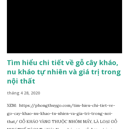
lánh và có mùi hương thanh nhã thoang thoảng. GIÁ TRỊ
KINH TẾ VÀ PHONG THỦY CỦA KIM TƠ NAM MỘC Kim
Tơ Nam Mộc được phân thành nhiều đẳng cấp thường căn cứ
theo tuổi của cây gỗ, tuổi càng cao thì gỗ càng quý. Cao cấp
nhất là Kim Tơ Nam Mộc Âm Trầm ngàn năm. Loại này là
phát sinh biến dị tự nhiên từ hai ngàn...
Tìm hiểu chi tiết về gỗ cây kháo,
nu kháo tự nhiên và giá trị trong
nội thất
tháng 4 28, 2020
XEM: https://phongthuygo.com/tim-hieu-chi-tiet-ve-
go-cay-khao-nu-khao-tu-nhien-va-gia-tri-trong-noi-
that/ GỖ KHÁO VÀNG THUỘC NHÓM MẤY, LÀ LOẠI GỖ