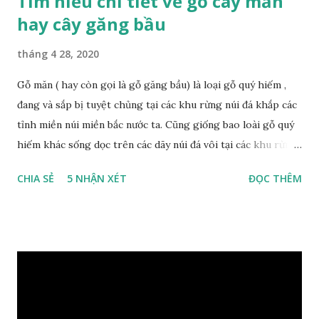
Tìm hiểu chi tiết về gỗ cây măn
hay cây găng bầu
tháng 4 28, 2020
Gỗ măn ( hay còn gọi là gỗ găng bầu) là loại gỗ quý hiếm ,
đang và sắp bị tuyệt chủng tại các khu rừng núi đá khắp các
tỉnh miền núi miền bắc nước ta. Cũng giống bao loài gỗ quý
hiếm khác sống dọc trên các dãy núi đá vôi tại các khu rừng
nhiệt đới miền bắc nước ta , thời xa sưa có rất nhiều loại gỗ
CHIA SẺ
5 NHẬN XÉT
ĐỌC THÊM
quý hiếm khác, như đinh , lim, nghiến , sến, táu, gụ, kháo đá ,
lát đá , trong đó còn có cả 1 số loại gỗ có mùi thơm và lên
tuyết ; như hoàng đàn , ngọc am, gù hương . dã hương , bách
xanh ..vvv…. XEM: https://phongthuygo.com/tim-hieu-
chi-tiet-ve-go-cay-man/ Gỗ măn là 1 loài gỗ sống trên các
vách núi đá vôi hiểm trở , thân cây có mầu hơi đen bạc, cây
thường mọc rất cao từ 5-20m , lá to và mỏng có lông tơ , vẫn