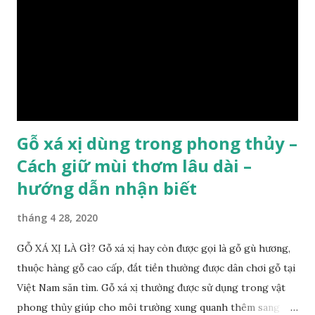
như các loại cây khác thường thân cây được cấu tạo gồm 3
lớp : lớp vỏ, lớp giác và lớp lõi , lớp lõi non bên ngoài có vân
càng vào trong tâm lõi vân càng già và đẹp , thường cứ 1
năm sẽ có 1 lớp vân , nên khi thợ cắt cây biết được độ tuổi
của cây, nhưng điều đặc biệt...
Gỗ xá xị dùng trong phong thủy –
Cách giữ mùi thơm lâu dài –
hướng dẫn nhận biết
tháng 4 28, 2020
GỖ XÁ XỊ LÀ GÌ? Gỗ xá xị hay còn được gọi là gỗ gù hương,
thuộc hàng gỗ cao cấp, đắt tiền thường được dân chơi gỗ tại
Việt Nam săn tìm. Gỗ xá xị thường được sử dụng trong vật
phong thủy giúp cho môi trường xung quanh thêm sang