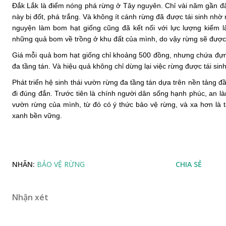
Đắk Lắk là điểm nóng phá rừng ở Tây nguyên. Chỉ vài năm gần đ
này bị đốt, phá trắng. Và không ít cánh rừng đã được tái sinh nh
nguyện làm bom hạt giống cũng đã kết nối với lực lượng kiểm l
những quả bom về trồng ở khu đất của mình, do vậy rừng sẽ được 
Giá mỗi quả bom hạt giống chỉ khoảng 500 đồng, nhưng chứa đựng
đa tầng tán. Và hiệu quả không chỉ dừng lại việc rừng được tái sinh
Phát triển hệ sinh thái vườn rừng đa tầng tán dựa trên nền tảng đ
đi đúng đắn. Trước tiên là chính người dân sống hạnh phúc, an là
vườn rừng của mình, từ đó có ý thức bảo vệ rừng, và xa hơn là tạ
xanh bền vững.
NHÃN:
BẢO VỆ RỪNG
CHIA SẺ
Nhận xét