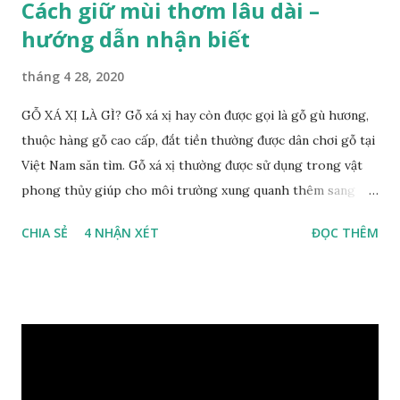
Cách giữ mùi thơm lâu dài –
hướng dẫn nhận biết
tháng 4 28, 2020
GỖ XÁ XỊ LÀ GÌ? Gỗ xá xị hay còn được gọi là gỗ gù hương,
thuộc hàng gỗ cao cấp, đắt tiền thường được dân chơi gỗ tại
Việt Nam săn tìm. Gỗ xá xị thường được sử dụng trong vật
phong thủy giúp cho môi trường xung quanh thêm sang
trọng và đẳng cấp. XEM: https://phongthuygo.com/go-
CHIA SẺ
4 NHẬN XÉT
ĐỌC THÊM
xa-xi-dung-trong-phong-thuy-cach-giu-mui-thom-lau-
dai-huong-dan-nhan-biet/ Gỗ xá xị là loại cây sinh sống
trong rừng sâu, có màu đỏ thẫm, đường vân gỗ tự nhiên uốn
lượn xoáy sâu vào phần lõi tạo ra những đường xoắn ốc kỳ
diệu. Hình dạng những khối gỗ cũng rất đa dạng nên ứng
dụng được nhiều sản phẩm có giá trị cao. Gỗ xa xị đỏ đặc
biệt hơn những loại gỗ khác bởi màu đỏ tươi cảm giác mang