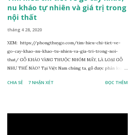
nu kháo tự nhiên và giá trị trong
nội thất
tháng 4 28, 2020
XEM: https://phongthuygo.com/tim-hieu-chi-tiet-ve-
go-cay-khao-nu-khao-tu-nhien-va-gia-tri-trong-noi-
that/ GỖ KHÁO VÀNG THUỘC NHÓM MẤY, LÀ LOẠI GỖ
NHƯ THẾ NÀO? Tại Việt Nam chúng ta, gỗ được phân loại
thành 8 nhóm đánh số thứ tự bằng chữ số la mã từ I đến VIII.
CHIA SẺ
7 NHẬN XÉT
ĐỌC THÊM
Cách phân loại này dựa trên các tiêu chí như đặc điểm, tính
chất tự nhiên, khả năng gia công, mục đích sử dụng và giá
trị kinh tế … Cao nhất là nhóm I và thấp nhất là nhóm VIII.
Gỗ kháo thuộc nhóm gỗ số VI, đây là loại gỗ phổ biến ở Việt
Nam, nó có những đặc điểm như nhẹ, dễ chế biến, khả năng
chịu lực ở mức độ trung bình. Khi quyết định dùng gỗ để làm