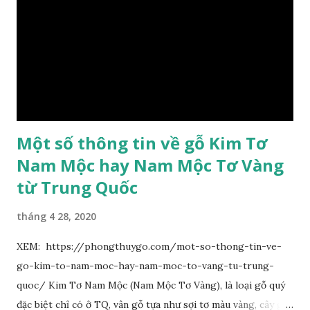
sớm rụng. Lá chét 7-15 đôi, hình bầu dục rộng đến bầu dục
dài, dài 3–7 cm rộng 1-2 đầu tròn với một mũi kim ngắn. Cụm
hoa chùy lớn ở đầu cành, nhiều hoa. Lá bắc hình trứng
ngược, đầu có mũi nhọn dài. Cánh đài 5 hình tròn, dày, không
bằng nhau, mặt ngoài phủ lông nhung. Cánh tràng màu vàng
có hình trứng ngược, rộng, ...
Một số thông tin về gỗ Kim Tơ
Nam Mộc hay Nam Mộc Tơ Vàng
từ Trung Quốc
tháng 4 28, 2020
XEM: https://phongthuygo.com/mot-so-thong-tin-ve-
go-kim-to-nam-moc-hay-nam-moc-to-vang-tu-trung-
quoc/ Kim Tơ Nam Mộc (Nam Mộc Tơ Vàng), là loại gỗ quý
đặc biệt chỉ có ở TQ, vân gỗ tựa như sợi tơ màu vàng, cây gỗ