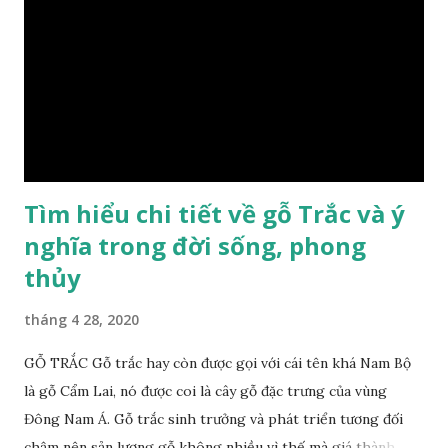
lại sự may mắn. Đây là lý do tại sao người ta lựa chọn loại gỗ
này cho những sản phẩm tượng phong thủy đắt tiền. Tinh
dầu gỗ xá xị còn giúp cải thiện tình trạng sức khỏe của con
người, tinh thần sảng khoái, minh mẫn. Một số nơi sử dụng
gỗ xá xị như một bài thuốc dân gian chữa bện phong hàn,
bệnh tiêu hóa ở trẻ nh...
Tìm hiểu chi tiết về gỗ Trắc và ý
nghĩa trong đời sống, phong
thủy
tháng 4 28, 2020
GỖ TRẮC Gỗ trắc hay còn được gọi với cái tên khá Nam Bộ
là gỗ Cẩm Lai, nó được coi là cây gỗ đặc trưng của vùng
Đông Nam Á. Gỗ trắc sinh trưởng và phát triển tương đối
chậm nên sản lượng gỗ không nhiều vì thế mà giá thành