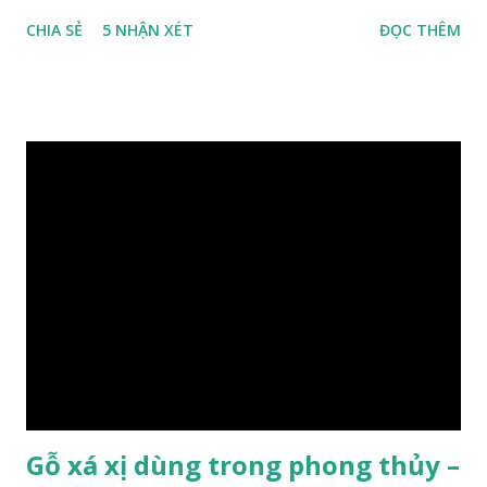
nhiệt đới miền bắc nước ta , thời xa sưa có rất nhiều loại gỗ
CHIA SẺ
5 NHẬN XÉT
ĐỌC THÊM
quý hiếm khác, như đinh , lim, nghiến , sến, táu, gụ, kháo đá ,
lát đá , trong đó còn có cả 1 số loại gỗ có mùi thơm và lên
tuyết ; như hoàng đàn , ngọc am, gù hương . dã hương , bách
xanh ..vvv…. XEM: https://phongthuygo.com/tim-hieu-
chi-tiet-ve-go-cay-man/ Gỗ măn là 1 loài gỗ sống trên các
vách núi đá vôi hiểm trở , thân cây có mầu hơi đen bạc, cây
thường mọc rất cao từ 5-20m , lá to và mỏng có lông tơ , vẫn
như các loại cây khác thường thân cây được cấu tạo gồm 3
lớp : lớp vỏ, lớp giác và lớp lõi , lớp lõi non bên ngoài có vân
càng vào trong tâm lõi vân càng già và đẹp , thường cứ 1
năm sẽ có 1 lớp vân , nên khi thợ cắt cây biết được độ tuổi
của cây, nhưng điều đặc biệt...
Gỗ xá xị dùng trong phong thủy –