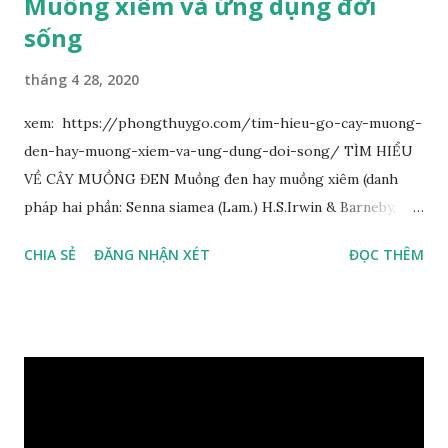
Muồng xiêm và ứng dụng đời
sống
tháng 4 28, 2020
xem: https://phongthuygo.com/tim-hieu-go-cay-muong-
den-hay-muong-xiem-va-ung-dung-doi-song/ TÌM HIỂU
VỀ CÂY MUỒNG ĐEN Muồng đen hay muồng xiêm (danh
pháp hai phần: Senna siamea (Lam.) H.S.Irwin & Barneby,
đồng nghĩa: Cassia siamea Lam., 1785) thuộc họ Đậu
CHIA SẺ
ĐĂNG NHẬN XÉT
ĐỌC THÊM
(Fabaceae). Là cây nguyên sản ở vùng Đông Nam Á. Ở Việt
Nam cây mọc hoang dại trong các rừng tự nhiên từ Quảng
Ninh đến các tỉnh Tây Nguyên như Gia Lai, Kon Tum, Đắk
Lắk và phía nam như Đồng Nai. Là loài cây trung tính, thiên
về ưa sáng; chịu hạn tốt. Cây thường xanh. Vỏ gần nhẵn, cành
non có khía phủ lông tơ mịn. Lá kép lông chim một lần chẵn,
mọc cách, dài 10–15 cm, cuống lá dài 2–3 cm. Lá kèm nhỏ,