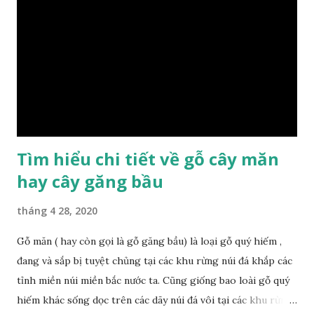
nội thất thì chúng ta rất cần tìm hiểu gỗ thuộc nhóm mấy,
có những tính chất như thế nào, giá thành ra sao để đảm
bảo lựa chọn được loại gỗ ưng ý nhất, phù hợp nhất với yêu
cầu và mục đích của mình. Có 2 loại gỗ nu kháo: Gỗ nu kháo
đỏ Gỗ nu kháo vàng Gỗ kháo có tên khoa học là Machinus
Bonii Lecomte, đây là loại gỗ xuất hiện rất phổ biến ở nước
ta và các quốc g...
Tìm hiểu chi tiết về gỗ cây măn
hay cây găng bầu
tháng 4 28, 2020
Gỗ măn ( hay còn gọi là gỗ găng bầu) là loại gỗ quý hiếm ,
đang và sắp bị tuyệt chủng tại các khu rừng núi đá khắp các
tỉnh miền núi miền bắc nước ta. Cũng giống bao loài gỗ quý
hiếm khác sống dọc trên các dãy núi đá vôi tại các khu rừng