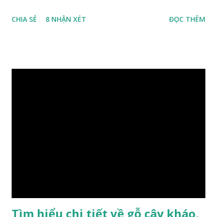
phân bố ở Tứ Xuyên và một số vùng thuộc phía Nam sông
CHIA SẺ
8 NHẬN XÉT
ĐỌC THÊM
Trường Giang, do vậy có tên gọi Kim Tơ Nam Mộc. Kim Tơ
Nam Mộc có mùi thơm, vân thẳng và chặt, khó biến hình và
nứt, là một nguyên liệu quý dành cho xây dựng và đồ nội thất
cao cấp. Trong lịch sử, nó chuyên được dùng cho cung điện
hoàng gia, xây dựng chùa, và làm các đồ nội thất cao cấp. Nó
khác với các loại Nam Mộc thông thường ở chỗ vân gỗ chiếu
dưới ánh nắng hiện lên như những sợi tơ vàng óng ánh, lấp
lánh và có mùi hương thanh nhã thoang thoảng. GIÁ TRỊ
KINH TẾ VÀ PHONG THỦY CỦA KIM TƠ NAM MỘC Kim
Tơ Nam Mộc được phân thành nhiều đẳng cấp thường căn cứ
theo tuổi của cây gỗ, tuổi càng cao thì gỗ càng quý. Cao cấp
nhất là Kim Tơ Nam Mộc Âm Trầm ngàn năm. Loại này là
phát sinh biến dị tự nhiên từ hai ngàn...
Tìm hiểu chi tiết về gỗ cây kháo,