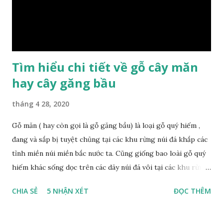
đỏ Gỗ nu kháo vàng Gỗ kháo có tên khoa học là Machinus
Bonii Lecomte, đây là loại gỗ xuất hiện rất phổ biến ở nước
ta và các quốc g...
Tìm hiểu chi tiết về gỗ cây măn
hay cây găng bầu
tháng 4 28, 2020
Gỗ măn ( hay còn gọi là gỗ găng bầu) là loại gỗ quý hiếm ,
đang và sắp bị tuyệt chủng tại các khu rừng núi đá khắp các
tỉnh miền núi miền bắc nước ta. Cũng giống bao loài gỗ quý
hiếm khác sống dọc trên các dãy núi đá vôi tại các khu rừng
nhiệt đới miền bắc nước ta , thời xa sưa có rất nhiều loại gỗ
CHIA SẺ
5 NHẬN XÉT
ĐỌC THÊM
quý hiếm khác, như đinh , lim, nghiến , sến, táu, gụ, kháo đá ,
lát đá , trong đó còn có cả 1 số loại gỗ có mùi thơm và lên
tuyết ; như hoàng đàn , ngọc am, gù hương . dã hương , bách