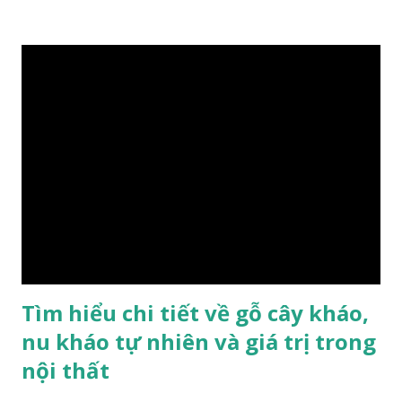
nứt, là một nguyên liệu quý dành cho xây dựng và đồ nội thất
cao cấp. Trong lịch sử, nó chuyên được dùng cho cung điện
hoàng gia, xây dựng chùa, và làm các đồ nội thất cao cấp. Nó
khác với các loại Nam Mộc thông thường ở chỗ vân gỗ chiếu
dưới ánh nắng hiện lên như những sợi tơ vàng óng ánh, lấp
lánh và có mùi hương thanh nhã thoang thoảng. GIÁ TRỊ
KINH TẾ VÀ PHONG THỦY CỦA KIM TƠ NAM MỘC Kim
Tơ Nam Mộc được phân thành nhiều đẳng cấp thường căn cứ
theo tuổi của cây gỗ, tuổi càng cao thì gỗ càng quý. Cao cấp
nhất là Kim Tơ Nam Mộc Âm Trầm ngàn năm. Loại này là
phát sinh biến dị tự nhiên từ hai ngàn...
Tìm hiểu chi tiết về gỗ cây kháo,
nu kháo tự nhiên và giá trị trong
nội thất