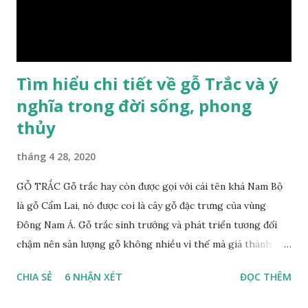
người, tinh thần sảng khoái, minh mẫn. Một số nơi sử dụng
gỗ xá xị như một bài thuốc dân gian chữa bện phong hàn,
bệnh tiêu hóa ở trẻ nh...
Tìm hiểu chi tiết về gỗ Trắc và ý
nghĩa trong đời sống, phong
thủy
tháng 4 28, 2020
GỖ TRẮC Gỗ trắc hay còn được gọi với cái tên khá Nam Bộ
là gỗ Cẩm Lai, nó được coi là cây gỗ đặc trưng của vùng
Đông Nam Á. Gỗ trắc sinh trưởng và phát triển tương đối
chậm nên sản lượng gỗ không nhiều vì thế mà giá thành
cũng khá cao không phải ai cũng sở hữu được. Cây gỗ trắc
CHIA SẺ
6 NHẬN XÉT
ĐỌC THÊM
khá lớn, cây trưởng thành tới kỳ thu hoạch thường cao
trung bình 25m. Thân cây to và chắc chắn với đường kính lên