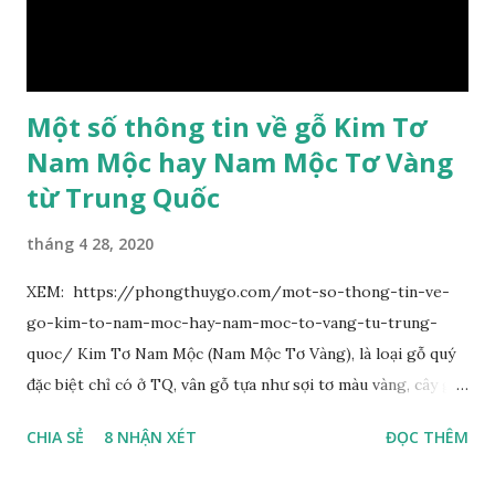
ngược, đầu có mũi nhọn dài. Cánh đài 5 hình tròn, dày, không
bằng nhau, mặt ngoài phủ lông nhung. Cánh tràng màu vàng
có hình trứng ngược, rộng, ...
Một số thông tin về gỗ Kim Tơ
Nam Mộc hay Nam Mộc Tơ Vàng
từ Trung Quốc
tháng 4 28, 2020
XEM: https://phongthuygo.com/mot-so-thong-tin-ve-
go-kim-to-nam-moc-hay-nam-moc-to-vang-tu-trung-
quoc/ Kim Tơ Nam Mộc (Nam Mộc Tơ Vàng), là loại gỗ quý
đặc biệt chỉ có ở TQ, vân gỗ tựa như sợi tơ màu vàng, cây gỗ
phân bố ở Tứ Xuyên và một số vùng thuộc phía Nam sông
CHIA SẺ
8 NHẬN XÉT
ĐỌC THÊM
Trường Giang, do vậy có tên gọi Kim Tơ Nam Mộc. Kim Tơ
Nam Mộc có mùi thơm, vân thẳng và chặt, khó biến hình và