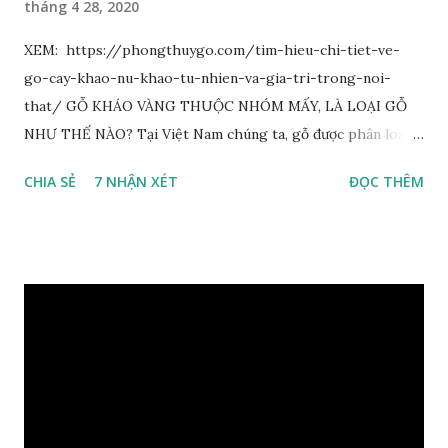
tháng 4 28, 2020
XEM: https://phongthuygo.com/tim-hieu-chi-tiet-ve-
go-cay-khao-nu-khao-tu-nhien-va-gia-tri-trong-noi-
that/ GỖ KHÁO VÀNG THUỘC NHÓM MẤY, LÀ LOẠI GỖ
NHƯ THẾ NÀO? Tại Việt Nam chúng ta, gỗ được phân loại
thành 8 nhóm đánh số thứ tự bằng chữ số la mã từ I đến VIII.
CHIA SẺ
7 NHẬN XÉT
ĐỌC THÊM
Cách phân loại này dựa trên các tiêu chí như đặc điểm, tính
chất tự nhiên, khả năng gia công, mục đích sử dụng và giá
trị kinh tế … Cao nhất là nhóm I và thấp nhất là nhóm VIII.
Gỗ kháo thuộc nhóm gỗ số VI, đây là loại gỗ phổ biến ở Việt
Nam, nó có những đặc điểm như nhẹ, dễ chế biến, khả năng
chịu lực ở mức độ trung bình. Khi quyết định dùng gỗ để làm
nội thất thì chúng ta rất cần tìm hiểu gỗ thuộc nhóm mấy,
có những tính chất như thế nào, giá thành ra sao để đảm
bảo lựa chọn được loại gỗ ưng ý nhất, phù hợp nhất với yêu
cầu và mục đích của mình. Có 2 loại gỗ nu kháo: Gỗ nu kháo