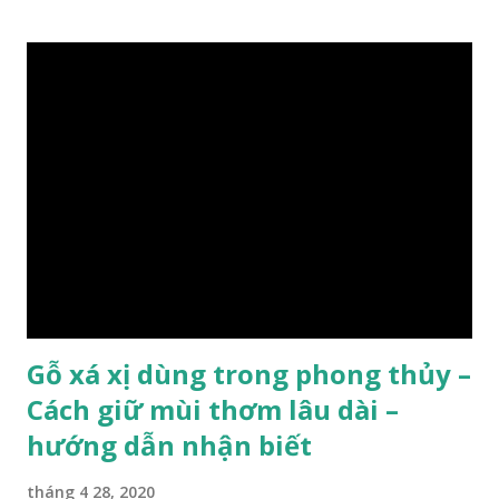
xanh ..vvv…. XEM: https://phongthuygo.com/tim-hieu-
chi-tiet-ve-go-cay-man/ Gỗ măn là 1 loài gỗ sống trên các
vách núi đá vôi hiểm trở , thân cây có mầu hơi đen bạc, cây
thường mọc rất cao từ 5-20m , lá to và mỏng có lông tơ , vẫn
như các loại cây khác thường thân cây được cấu tạo gồm 3
lớp : lớp vỏ, lớp giác và lớp lõi , lớp lõi non bên ngoài có vân
càng vào trong tâm lõi vân càng già và đẹp , thường cứ 1
năm sẽ có 1 lớp vân , nên khi thợ cắt cây biết được độ tuổi
của cây, nhưng điều đặc biệt...
Gỗ xá xị dùng trong phong thủy –
Cách giữ mùi thơm lâu dài –
hướng dẫn nhận biết
tháng 4 28, 2020