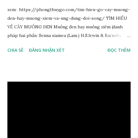
xem: https://phongthuygo.com/tim-hieu-go-cay-muong-
den-hay-muong-xiem-va-ung-dung-doi-song/ TÌM HIỂU
VỀ CÂY MUỒNG ĐEN Muồng đen hay muồng xiêm (danh
pháp hai phần: Senna siamea (Lam.) H.S.Irwin & Barneby,
đồng nghĩa: Cassia siamea Lam., 1785) thuộc họ Đậu
CHIA SẺ
ĐĂNG NHẬN XÉT
ĐỌC THÊM
(Fabaceae). Là cây nguyên sản ở vùng Đông Nam Á. Ở Việt
Nam cây mọc hoang dại trong các rừng tự nhiên từ Quảng
Ninh đến các tỉnh Tây Nguyên như Gia Lai, Kon Tum, Đắk
Lắk và phía nam như Đồng Nai. Là loài cây trung tính, thiên
về ưa sáng; chịu hạn tốt. Cây thường xanh. Vỏ gần nhẵn, cành
non có khía phủ lông tơ mịn. Lá kép lông chim một lần chẵn,
mọc cách, dài 10–15 cm, cuống lá dài 2–3 cm. Lá kèm nhỏ,
sớm rụng. Lá chét 7-15 đôi, hình bầu dục rộng đến bầu dục
dài, dài 3–7 cm rộng 1-2 đầu tròn với một mũi kim ngắn. Cụm
hoa chùy lớn ở đầu cành, nhiều hoa. Lá bắc hình trứng