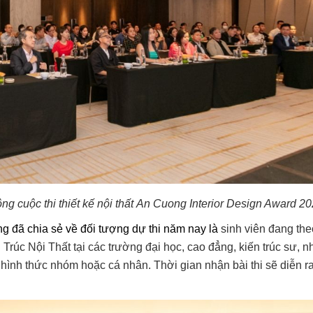
ộng
cuộc thi
thiết kế nội thất
An Cuong Interior Design Award 2
ờng
đã
chia sẻ về đối tượng dự thi năm nay là
s
inh viên đang the
Trúc Nội Thất tại các trường đại học
, cao đẳng, k
iến trúc sư, n
i hình thức nhóm hoặc cá nhân. Thời gian nhận bài thi sẽ diễn r