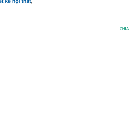
ết kế nội thất
,
CHIA