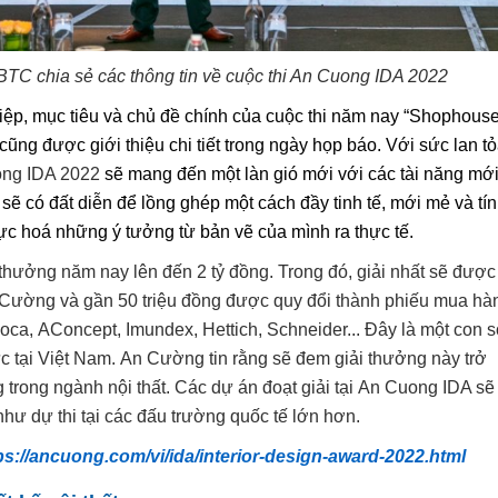
TC chia sẻ các thông tin về cuộc thi An Cuong IDA 2022
điệp, mục tiêu và chủ đề chính của cuộc thi năm nay “Shophouse
g được giới thiệu chi tiết trong ngày họp báo. Với sức lan t
ong
IDA 2022
sẽ mang đến một làn gió mới với các tài năng mớ
sẽ có đất diễn để lồng ghép một cách đầy tinh tế, mới mẻ và tí
c hoá những ý tưởng từ bản vẽ của mình ra thực tế.
i thưởng
năm nay
lên đến
2
tỷ đồng
.
T
rong đó, giải nhất sẽ được
Cường và gần 50 triệu đồng được quy đổi thành phiếu mua hà
loca
,
AConcept
, Imundex, Hettich, Schneider...
Đây là một con s
c tại Việt Nam.
An Cường tin rằng sẽ đem giải thưởng này trở
g
trong ngành nội thất
. Các dự
án đoạt giải tại
An Cuong
IDA sẽ
hư dự thi tại các đấu trường quốc tế lớn hơn.
ps://ancuong.com/vi/ida/interior-design-award-2022.html