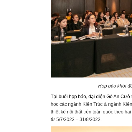
H
ọp báo
khởi đ
T
ại buổi họp báo, đại diện Gỗ An Cư
học các ngành Kiến Trúc & ngành Kiến 
thiết kế nội
thất trên toàn quốc theo ha
từ 5/7/2022 – 31/8/2022
.