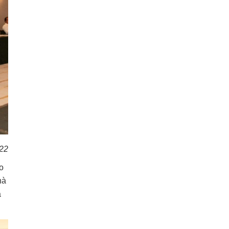
022
o
hà
a