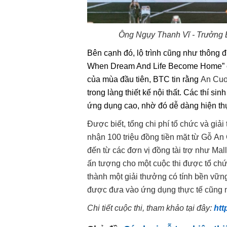
Ông Ngụy Thanh Vĩ - Trưởng B
Bên cạnh đó
,
lộ trình cũng như thông 
When Dream And Life Become Home” cũn
của mùa đầu tiên,
BTC
tin rằng
An Cu
trong làng thiết kế nội thất. Các
thí sinh
ứng dụng cao, nhờ đó dễ dàng hiện thự
Được biết,
tổng chi phí tổ chức và giả
nhận 100 triệu đồng tiền mặt từ
Gỗ
An 
đến từ các đơn vị đồng tài trợ như Mal
ấn tượng cho một cuộc thi được tổ chứ
thành một giải thưởng có
tính bền vữn
được đ
ưa vào ứng
dụng thực tế cũng n
Chi tiết cuộc thi
, tham khảo tại đây
:
htt