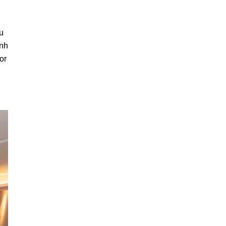
u
anh
or