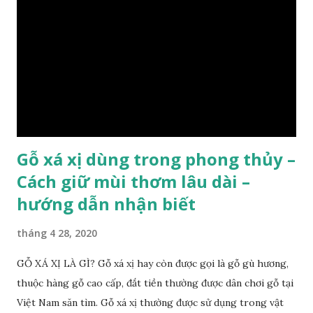
thường mọc rất cao từ 5-20m , lá to và mỏng có lông tơ , vẫn
như các loại cây khác thường thân cây được cấu tạo gồm 3
lớp : lớp vỏ, lớp giác và lớp lõi , lớp lõi non bên ngoài có vân
càng vào trong tâm lõi vân càng già và đẹp , thường cứ 1
năm sẽ có 1 lớp vân , nên khi thợ cắt cây biết được độ tuổi
của cây, nhưng điều đặc biệt...
Gỗ xá xị dùng trong phong thủy –
Cách giữ mùi thơm lâu dài –
hướng dẫn nhận biết
tháng 4 28, 2020
GỖ XÁ XỊ LÀ GÌ? Gỗ xá xị hay còn được gọi là gỗ gù hương,
thuộc hàng gỗ cao cấp, đắt tiền thường được dân chơi gỗ tại
Việt Nam săn tìm. Gỗ xá xị thường được sử dụng trong vật