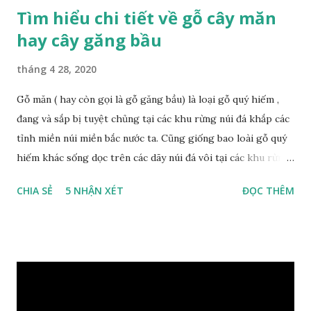
Tìm hiểu chi tiết về gỗ cây măn
hay cây găng bầu
tháng 4 28, 2020
Gỗ măn ( hay còn gọi là gỗ găng bầu) là loại gỗ quý hiếm ,
đang và sắp bị tuyệt chủng tại các khu rừng núi đá khắp các
tỉnh miền núi miền bắc nước ta. Cũng giống bao loài gỗ quý
hiếm khác sống dọc trên các dãy núi đá vôi tại các khu rừng
nhiệt đới miền bắc nước ta , thời xa sưa có rất nhiều loại gỗ
CHIA SẺ
5 NHẬN XÉT
ĐỌC THÊM
quý hiếm khác, như đinh , lim, nghiến , sến, táu, gụ, kháo đá ,
lát đá , trong đó còn có cả 1 số loại gỗ có mùi thơm và lên
tuyết ; như hoàng đàn , ngọc am, gù hương . dã hương , bách
xanh ..vvv…. XEM: https://phongthuygo.com/tim-hieu-
chi-tiet-ve-go-cay-man/ Gỗ măn là 1 loài gỗ sống trên các
vách núi đá vôi hiểm trở , thân cây có mầu hơi đen bạc, cây