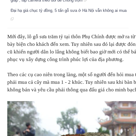
giáp”, lắp camera theo dõi để chống trộm
Đại hạ giá chục tỷ đồng, 5 tấn gỗ sưa ở Hà Nội vẫn không ai mua
Mới đây, lô gỗ sưa trăm tỷ tại thôn Phụ Chính được mở ra từ
bày biện cho khách đến xem. Tuy nhiên sau đó lại được đón
cũ khiến người dân lo lắng không biết bao giờ mới có thể bá
phục vụ xây dựng công trình phúc lợi của địa phương.
Theo các cụ cao niên trong làng, một số người đến hỏi mua
phải mua cả cây mà mua 1 - 2 khúc. Tuy nhiên sau khi bàn b
không bán và yêu cầu phải thông qua đấu giá cho minh bạc