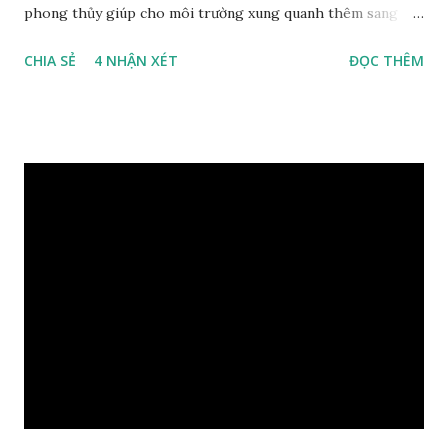
phong thủy giúp cho môi trường xung quanh thêm sang
trọng và đẳng cấp. XEM: https://phongthuygo.com/go-
CHIA SẺ
4 NHẬN XÉT
ĐỌC THÊM
xa-xi-dung-trong-phong-thuy-cach-giu-mui-thom-lau-
dai-huong-dan-nhan-biet/ Gỗ xá xị là loại cây sinh sống
trong rừng sâu, có màu đỏ thẫm, đường vân gỗ tự nhiên uốn
lượn xoáy sâu vào phần lõi tạo ra những đường xoắn ốc kỳ
diệu. Hình dạng những khối gỗ cũng rất đa dạng nên ứng
dụng được nhiều sản phẩm có giá trị cao. Gỗ xa xị đỏ đặc
biệt hơn những loại gỗ khác bởi màu đỏ tươi cảm giác mang
lại sự may mắn. Đây là lý do tại sao người ta lựa chọn loại gỗ
này cho những sản phẩm tượng phong thủy đắt tiền. Tinh
dầu gỗ xá xị còn giúp cải thiện tình trạng sức khỏe của con
người, tinh thần sảng khoái, minh mẫn. Một số nơi sử dụng
gỗ xá xị như một bài thuốc dân gian chữa bện phong hàn,
bệnh tiêu hóa ở trẻ nh...