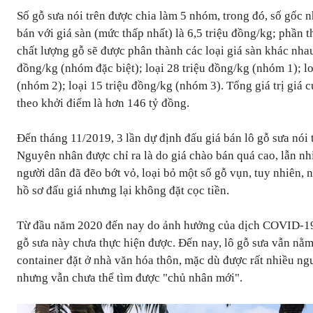
Số gỗ sưa nói trên được chia làm 5 nhóm, trong đó, số gốc n
bán với giá sàn (mức thấp nhất) là 6,5 triệu đồng/kg; phần t
chất lượng gỗ sẽ được phân thành các loại giá sàn khác nhau
đồng/kg (nhóm đặc biệt); loại 28 triệu đồng/kg (nhóm 1); l
(nhóm 2); loại 15 triệu đồng/kg (nhóm 3). Tổng giá trị giá 
theo khởi điểm là hơn 146 tỷ đồng.
Đến tháng 11/2019, 3 lần dự định đấu giá bán lô gỗ sưa nói t
Nguyên nhân được chỉ ra là do giá chào bán quá cao, lẫn nhi
người dân đã đẽo bớt vỏ, loại bỏ một số gỗ vụn, tuy nhiên,
hồ sơ đấu giá nhưng lại không đặt cọc tiền.
Từ đầu năm 2020 đến nay do ảnh hưởng của dịch COVID-19 
gỗ sưa này chưa thực hiện được. Đến nay, lô gỗ sưa vẫn nằ
container đặt ở nhà văn hóa thôn, mặc dù được rất nhiều n
nhưng vẫn chưa thể tìm được "chủ nhân mới".