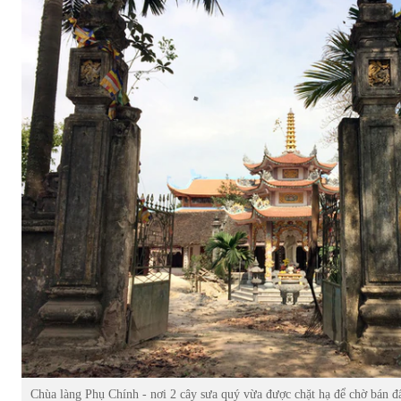
Chùa làng Phụ Chính - nơi 2 cây sưa quý vừa được chặt hạ để chờ bán đ