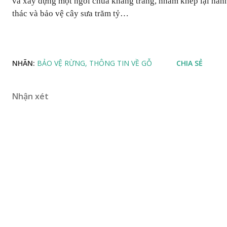
và xây dựng một ngôi chùa khang trang, nhằm khép lại hành
thác và bảo vệ cây sưa trăm tỷ…
NHÃN:
BẢO VỆ RỪNG
THÔNG TIN VỀ GỖ
CHIA SẺ
Nhận xét