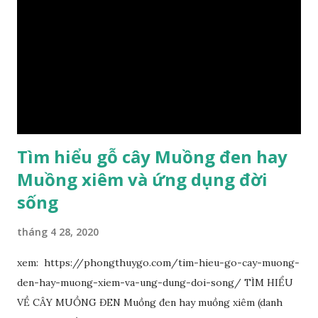
Tìm hiểu gỗ cây Muồng đen hay
Muồng xiêm và ứng dụng đời
sống
tháng 4 28, 2020
xem: https://phongthuygo.com/tim-hieu-go-cay-muong-
den-hay-muong-xiem-va-ung-dung-doi-song/ TÌM HIỂU
VỀ CÂY MUỒNG ĐEN Muồng đen hay muồng xiêm (danh