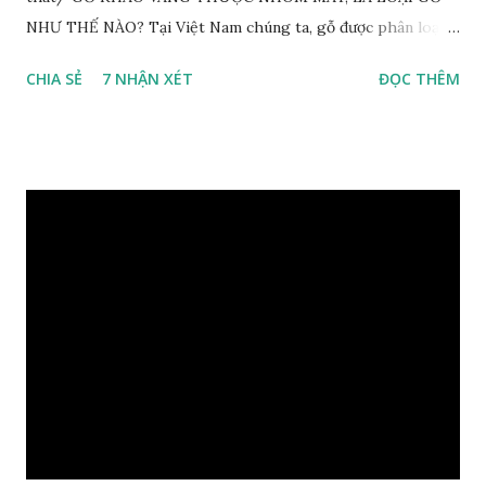
NHƯ THẾ NÀO? Tại Việt Nam chúng ta, gỗ được phân loại
thành 8 nhóm đánh số thứ tự bằng chữ số la mã từ I đến VIII.
CHIA SẺ
7 NHẬN XÉT
ĐỌC THÊM
Cách phân loại này dựa trên các tiêu chí như đặc điểm, tính
chất tự nhiên, khả năng gia công, mục đích sử dụng và giá
trị kinh tế … Cao nhất là nhóm I và thấp nhất là nhóm VIII.
Gỗ kháo thuộc nhóm gỗ số VI, đây là loại gỗ phổ biến ở Việt
Nam, nó có những đặc điểm như nhẹ, dễ chế biến, khả năng
chịu lực ở mức độ trung bình. Khi quyết định dùng gỗ để làm
nội thất thì chúng ta rất cần tìm hiểu gỗ thuộc nhóm mấy,
có những tính chất như thế nào, giá thành ra sao để đảm
bảo lựa chọn được loại gỗ ưng ý nhất, phù hợp nhất với yêu
cầu và mục đích của mình. Có 2 loại gỗ nu kháo: Gỗ nu kháo
đỏ Gỗ nu kháo vàng Gỗ kháo có tên khoa học là Machinus
Bonii Lecomte, đây là loại gỗ xuất hiện rất phổ biến ở nước
ta và các quốc g...