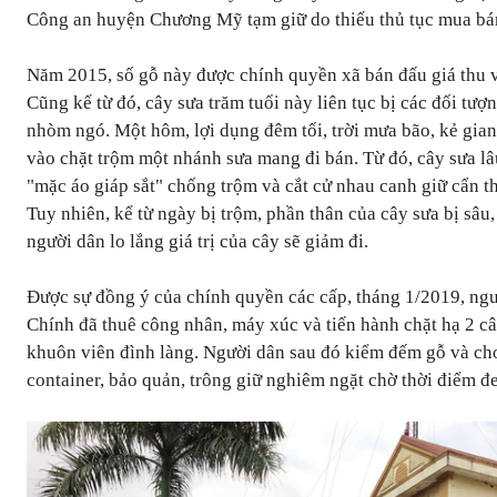
Công an huyện Chương Mỹ tạm giữ do thiếu thủ tục mua bá
Năm 2015, số gỗ này được chính quyền xã bán đấu giá thu v
Cũng kể từ đó, cây sưa trăm tuổi này liên tục bị các đối tượ
nhòm ngó. Một hôm, lợi dụng đêm tối, trời mưa bão, kẻ gia
vào chặt trộm một nhánh sưa mang đi bán. Từ đó, cây sưa lâ
"mặc áo giáp sắt" chống trộm và cắt cử nhau canh giữ cẩn t
Tuy nhiên, kể từ ngày bị trộm, phần thân của cây sưa bị sâu
người dân lo lắng giá trị của cây sẽ giảm đi.
Được sự đồng ý của chính quyền các cấp, tháng 1/2019, ng
Chính đã thuê công nhân, máy xúc và tiến hành chặt hạ 2 c
khuôn viên đình làng. Người dân sau đó kiểm đếm gỗ và ch
container, bảo quản, trông giữ nghiêm ngặt chờ thời điểm đ