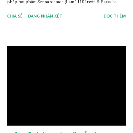
pháp hai phần: Senna siamea (Lam.) H.S.Irwin & Barneby,
đồng nghĩa: Cassia siamea Lam., 1785) thuộc họ Đậu
CHIA SẺ
ĐĂNG NHẬN XÉT
ĐỌC THÊM
(Fabaceae). Là cây nguyên sản ở vùng Đông Nam Á. Ở Việt
Nam cây mọc hoang dại trong các rừng tự nhiên từ Quảng
Ninh đến các tỉnh Tây Nguyên như Gia Lai, Kon Tum, Đắk
Lắk và phía nam như Đồng Nai. Là loài cây trung tính, thiên
về ưa sáng; chịu hạn tốt. Cây thường xanh. Vỏ gần nhẵn, cành
non có khía phủ lông tơ mịn. Lá kép lông chim một lần chẵn,
mọc cách, dài 10–15 cm, cuống lá dài 2–3 cm. Lá kèm nhỏ,
sớm rụng. Lá chét 7-15 đôi, hình bầu dục rộng đến bầu dục
dài, dài 3–7 cm rộng 1-2 đầu tròn với một mũi kim ngắn. Cụm
hoa chùy lớn ở đầu cành, nhiều hoa. Lá bắc hình trứng
ngược, đầu có mũi nhọn dài. Cánh đài 5 hình tròn, dày, không
bằng nhau, mặt ngoài phủ lông nhung. Cánh tràng màu vàng
có hình trứng ngược, rộng, ...