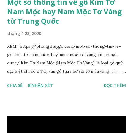
Một số thông tin về gỗ Kim Tơ
Nam Mộc hay Nam Mộc Tơ Vàng
từ Trung Quốc
tháng 4 28, 2020
XEM: https://phongthuygo.com/mot-so-thong-tin-ve-
go-kim-to-nam-moc-hay-nam-moc-to-vang-tu-trung-
quoc/ Kim Tơ Nam Mộc (Nam Mộc Tơ Vàng), là loại gỗ quý
đặc biệt chỉ có ở TQ, vân gỗ tựa như sợi tơ màu vàng, cây gỗ
phân bố ở Tứ Xuyên và một số vùng thuộc phía Nam sông
CHIA SẺ
8 NHẬN XÉT
ĐỌC THÊM
Trường Giang, do vậy có tên gọi Kim Tơ Nam Mộc. Kim Tơ
Nam Mộc có mùi thơm, vân thẳng và chặt, khó biến hình và
nứt, là một nguyên liệu quý dành cho xây dựng và đồ nội thất
cao cấp. Trong lịch sử, nó chuyên được dùng cho cung điện
hoàng gia, xây dựng chùa, và làm các đồ nội thất cao cấp. Nó
khác với các loại Nam Mộc thông thường ở chỗ vân gỗ chiếu