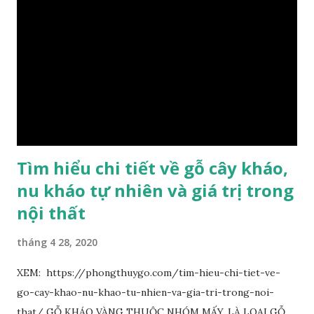
dưới ánh nắng hiện lên như những sợi tơ vàng óng ánh, lấp
lánh và có mùi hương thanh nhã thoang thoảng. GIÁ TRỊ
KINH TẾ VÀ PHONG THỦY CỦA KIM TƠ NAM MỘC Kim
Tơ Nam Mộc được phân thành nhiều đẳng cấp thường căn cứ
theo tuổi của cây gỗ, tuổi càng cao thì gỗ càng quý. Cao cấp
nhất là Kim Tơ Nam Mộc Âm Trầm ngàn năm. Loại này là
phát sinh biến dị tự nhiên từ hai ngàn...
Tìm hiểu chi tiết về gỗ cây kháo,
nu kháo tự nhiên và giá trị trong
nội thất
tháng 4 28, 2020
XEM: https://phongthuygo.com/tim-hieu-chi-tiet-ve-
go-cay-khao-nu-khao-tu-nhien-va-gia-tri-trong-noi-
that/ GỖ KHÁO VÀNG THUỘC NHÓM MẤY, LÀ LOẠI GỖ