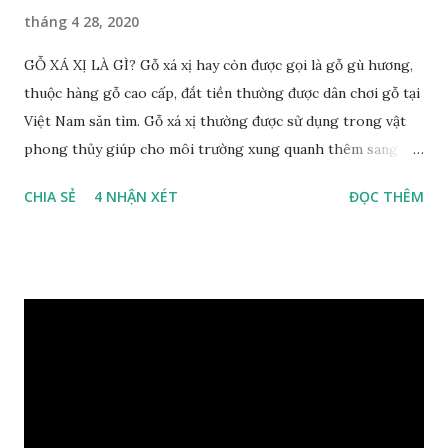
tháng 4 28, 2020
GỖ XÁ XỊ LÀ GÌ? Gỗ xá xị hay còn được gọi là gỗ gù hương,
thuộc hàng gỗ cao cấp, đắt tiền thường được dân chơi gỗ tại
Việt Nam săn tìm. Gỗ xá xị thường được sử dụng trong vật
phong thủy giúp cho môi trường xung quanh thêm sang
trọng và đẳng cấp. XEM: https://phongthuygo.com/go-
CHIA SẺ
4 NHẬN XÉT
ĐỌC THÊM
xa-xi-dung-trong-phong-thuy-cach-giu-mui-thom-lau-
dai-huong-dan-nhan-biet/ Gỗ xá xị là loại cây sinh sống
trong rừng sâu, có màu đỏ thẫm, đường vân gỗ tự nhiên uốn
lượn xoáy sâu vào phần lõi tạo ra những đường xoắn ốc kỳ
diệu. Hình dạng những khối gỗ cũng rất đa dạng nên ứng
dụng được nhiều sản phẩm có giá trị cao. Gỗ xa xị đỏ đặc
biệt hơn những loại gỗ khác bởi màu đỏ tươi cảm giác mang
lại sự may mắn. Đây là lý do tại sao người ta lựa chọn loại gỗ
này cho những sản phẩm tượng phong thủy đắt tiền. Tinh