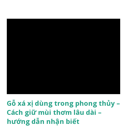
tuyết ; như hoàng đàn , ngọc am, gù hương . dã hương , bách
xanh ..vvv…. XEM: https://phongthuygo.com/tim-hieu-
chi-tiet-ve-go-cay-man/ Gỗ măn là 1 loài gỗ sống trên các
vách núi đá vôi hiểm trở , thân cây có mầu hơi đen bạc, cây
thường mọc rất cao từ 5-20m , lá to và mỏng có lông tơ , vẫn
như các loại cây khác thường thân cây được cấu tạo gồm 3
lớp : lớp vỏ, lớp giác và lớp lõi , lớp lõi non bên ngoài có vân
càng vào trong tâm lõi vân càng già và đẹp , thường cứ 1
năm sẽ có 1 lớp vân , nên khi thợ cắt cây biết được độ tuổi
của cây, nhưng điều đặc biệt...
Gỗ xá xị dùng trong phong thủy –
Cách giữ mùi thơm lâu dài –
hướng dẫn nhận biết