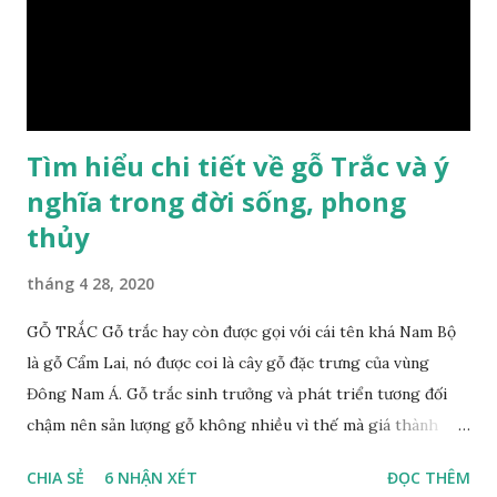
dầu gỗ xá xị còn giúp cải thiện tình trạng sức khỏe của con
người, tinh thần sảng khoái, minh mẫn. Một số nơi sử dụng
gỗ xá xị như một bài thuốc dân gian chữa bện phong hàn,
bệnh tiêu hóa ở trẻ nh...
Tìm hiểu chi tiết về gỗ Trắc và ý
nghĩa trong đời sống, phong
thủy
tháng 4 28, 2020
GỖ TRẮC Gỗ trắc hay còn được gọi với cái tên khá Nam Bộ
là gỗ Cẩm Lai, nó được coi là cây gỗ đặc trưng của vùng
Đông Nam Á. Gỗ trắc sinh trưởng và phát triển tương đối
chậm nên sản lượng gỗ không nhiều vì thế mà giá thành
cũng khá cao không phải ai cũng sở hữu được. Cây gỗ trắc
CHIA SẺ
6 NHẬN XÉT
ĐỌC THÊM
khá lớn, cây trưởng thành tới kỳ thu hoạch thường cao