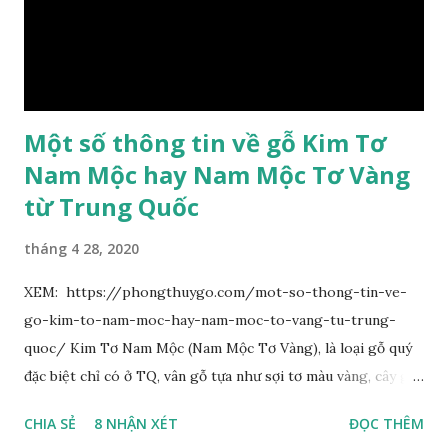
hoa chùy lớn ở đầu cành, nhiều hoa. Lá bắc hình trứng
ngược, đầu có mũi nhọn dài. Cánh đài 5 hình tròn, dày, không
bằng nhau, mặt ngoài phủ lông nhung. Cánh tràng màu vàng
có hình trứng ngược, rộng, ...
Một số thông tin về gỗ Kim Tơ
Nam Mộc hay Nam Mộc Tơ Vàng
từ Trung Quốc
tháng 4 28, 2020
XEM: https://phongthuygo.com/mot-so-thong-tin-ve-
go-kim-to-nam-moc-hay-nam-moc-to-vang-tu-trung-
quoc/ Kim Tơ Nam Mộc (Nam Mộc Tơ Vàng), là loại gỗ quý
đặc biệt chỉ có ở TQ, vân gỗ tựa như sợi tơ màu vàng, cây gỗ
phân bố ở Tứ Xuyên và một số vùng thuộc phía Nam sông
CHIA SẺ
8 NHẬN XÉT
ĐỌC THÊM
Trường Giang, do vậy có tên gọi Kim Tơ Nam Mộc. Kim Tơ