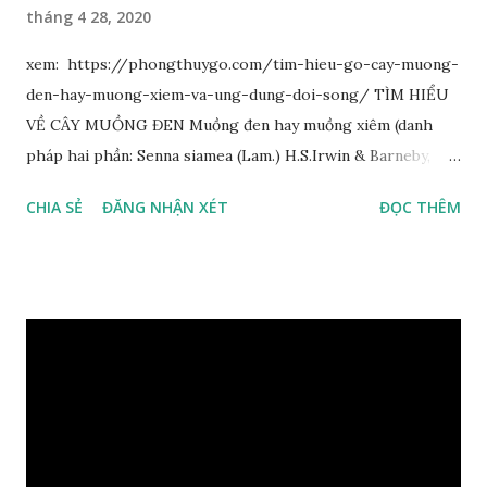
tháng 4 28, 2020
xem: https://phongthuygo.com/tim-hieu-go-cay-muong-
den-hay-muong-xiem-va-ung-dung-doi-song/ TÌM HIỂU
VỀ CÂY MUỒNG ĐEN Muồng đen hay muồng xiêm (danh
pháp hai phần: Senna siamea (Lam.) H.S.Irwin & Barneby,
đồng nghĩa: Cassia siamea Lam., 1785) thuộc họ Đậu
CHIA SẺ
ĐĂNG NHẬN XÉT
ĐỌC THÊM
(Fabaceae). Là cây nguyên sản ở vùng Đông Nam Á. Ở Việt
Nam cây mọc hoang dại trong các rừng tự nhiên từ Quảng
Ninh đến các tỉnh Tây Nguyên như Gia Lai, Kon Tum, Đắk
Lắk và phía nam như Đồng Nai. Là loài cây trung tính, thiên
về ưa sáng; chịu hạn tốt. Cây thường xanh. Vỏ gần nhẵn, cành
non có khía phủ lông tơ mịn. Lá kép lông chim một lần chẵn,
mọc cách, dài 10–15 cm, cuống lá dài 2–3 cm. Lá kèm nhỏ,
sớm rụng. Lá chét 7-15 đôi, hình bầu dục rộng đến bầu dục
dài, dài 3–7 cm rộng 1-2 đầu tròn với một mũi kim ngắn. Cụm