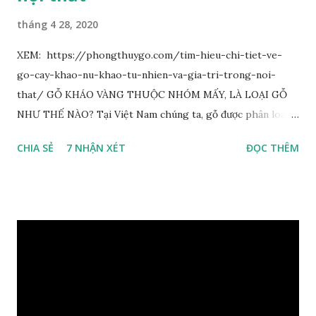
tháng 4 28, 2020
XEM: https://phongthuygo.com/tim-hieu-chi-tiet-ve-
go-cay-khao-nu-khao-tu-nhien-va-gia-tri-trong-noi-
that/ GỖ KHÁO VÀNG THUỘC NHÓM MẤY, LÀ LOẠI GỖ
NHƯ THẾ NÀO? Tại Việt Nam chúng ta, gỗ được phân loại
thành 8 nhóm đánh số thứ tự bằng chữ số la mã từ I đến VIII.
CHIA SẺ
7 NHẬN XÉT
ĐỌC THÊM
Cách phân loại này dựa trên các tiêu chí như đặc điểm, tính
chất tự nhiên, khả năng gia công, mục đích sử dụng và giá
trị kinh tế … Cao nhất là nhóm I và thấp nhất là nhóm VIII.
Gỗ kháo thuộc nhóm gỗ số VI, đây là loại gỗ phổ biến ở Việt
Nam, nó có những đặc điểm như nhẹ, dễ chế biến, khả năng
chịu lực ở mức độ trung bình. Khi quyết định dùng gỗ để làm
nội thất thì chúng ta rất cần tìm hiểu gỗ thuộc nhóm mấy,
có những tính chất như thế nào, giá thành ra sao để đảm
bảo lựa chọn được loại gỗ ưng ý nhất, phù hợp nhất với yêu