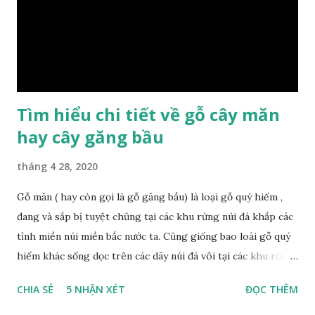
cầu và mục đích của mình. Có 2 loại gỗ nu kháo: Gỗ nu kháo
đỏ Gỗ nu kháo vàng Gỗ kháo có tên khoa học là Machinus
Bonii Lecomte, đây là loại gỗ xuất hiện rất phổ biến ở nước
ta và các quốc g...
Tìm hiểu chi tiết về gỗ cây măn
hay cây găng bầu
tháng 4 28, 2020
Gỗ măn ( hay còn gọi là gỗ găng bầu) là loại gỗ quý hiếm ,
đang và sắp bị tuyệt chủng tại các khu rừng núi đá khắp các
tỉnh miền núi miền bắc nước ta. Cũng giống bao loài gỗ quý
hiếm khác sống dọc trên các dãy núi đá vôi tại các khu rừng
nhiệt đới miền bắc nước ta , thời xa sưa có rất nhiều loại gỗ
CHIA SẺ
5 NHẬN XÉT
ĐỌC THÊM
quý hiếm khác, như đinh , lim, nghiến , sến, táu, gụ, kháo đá ,
lát đá , trong đó còn có cả 1 số loại gỗ có mùi thơm và lên