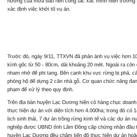
hưởng của mưa bão nên công tác xác minh hiện trường 
xác định việc khởi tố vụ án.
Trước đó, ngày 9/11, TTXVN đã phản ánh vụ việc hơn 10
kính gốc từ 50 - 80cm, dài khoảng 20 mét. Ngoài ra còn c
nham nhở để phi tang. Bên cạnh khu vực rừng bị phá, cá
phòng hộ để dựng 2 căn nhà gỗ. Cơ quan chức năng đang t
phạm để xứ lý theo quy định.
Trên địa bàn huyện Lạc Dương hiện có hàng chục doanh 
thực hiện dự án với diện tích hơn 4.000ha; trong đó có 
lịch sinh thái, 7 dự án trồng rừng kinh tế và các dự án 
nghiệp được UBND tỉnh Lâm Đồng cấp chứng nhận đầu tư 
huyện Lạc Dương đều chậm tiến độ thực hiện dự án hoặc 