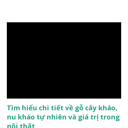
Nam Mộc có mùi thơm, vân thẳng và chặt, khó biến hình và
nứt, là một nguyên liệu quý dành cho xây dựng và đồ nội thất
cao cấp. Trong lịch sử, nó chuyên được dùng cho cung điện
hoàng gia, xây dựng chùa, và làm các đồ nội thất cao cấp. Nó
khác với các loại Nam Mộc thông thường ở chỗ vân gỗ chiếu
dưới ánh nắng hiện lên như những sợi tơ vàng óng ánh, lấp
lánh và có mùi hương thanh nhã thoang thoảng. GIÁ TRỊ
KINH TẾ VÀ PHONG THỦY CỦA KIM TƠ NAM MỘC Kim
Tơ Nam Mộc được phân thành nhiều đẳng cấp thường căn cứ
theo tuổi của cây gỗ, tuổi càng cao thì gỗ càng quý. Cao cấp
nhất là Kim Tơ Nam Mộc Âm Trầm ngàn năm. Loại này là
phát sinh biến dị tự nhiên từ hai ngàn...
Tìm hiểu chi tiết về gỗ cây kháo,
nu kháo tự nhiên và giá trị trong
nội thất