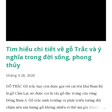
này cho những sản phẩm tượng phong thủy đắt tiền. Tinh
dầu gỗ xá xị còn giúp cải thiện tình trạng sức khỏe của con
người, tinh thần sảng khoái, minh mẫn. Một số nơi sử dụng
gỗ xá xị như một bài thuốc dân gian chữa bện phong hàn,
bệnh tiêu hóa ở trẻ nh...
Tìm hiểu chi tiết về gỗ Trắc và ý
nghĩa trong đời sống, phong
thủy
tháng 4 28, 2020
GỖ TRẮC Gỗ trắc hay còn được gọi với cái tên khá Nam Bộ
là gỗ Cẩm Lai, nó được coi là cây gỗ đặc trưng của vùng
Đông Nam Á. Gỗ trắc sinh trưởng và phát triển tương đối
chậm nên sản lượng gỗ không nhiều vì thế mà giá thành