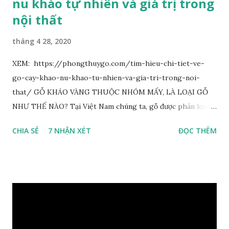
nu kháo tự nhiên và giá trị trong
nội thất
tháng 4 28, 2020
XEM: https://phongthuygo.com/tim-hieu-chi-tiet-ve-
go-cay-khao-nu-khao-tu-nhien-va-gia-tri-trong-noi-
that/ GỖ KHÁO VÀNG THUỘC NHÓM MẤY, LÀ LOẠI GỖ
NHƯ THẾ NÀO? Tại Việt Nam chúng ta, gỗ được phân loại
thành 8 nhóm đánh số thứ tự bằng chữ số la mã từ I đến VIII.
CHIA SẺ
7 NHẬN XÉT
ĐỌC THÊM
Cách phân loại này dựa trên các tiêu chí như đặc điểm, tính
chất tự nhiên, khả năng gia công, mục đích sử dụng và giá
trị kinh tế … Cao nhất là nhóm I và thấp nhất là nhóm VIII.
Gỗ kháo thuộc nhóm gỗ số VI, đây là loại gỗ phổ biến ở Việt
Nam, nó có những đặc điểm như nhẹ, dễ chế biến, khả năng
chịu lực ở mức độ trung bình. Khi quyết định dùng gỗ để làm
nội thất thì chúng ta rất cần tìm hiểu gỗ thuộc nhóm mấy,