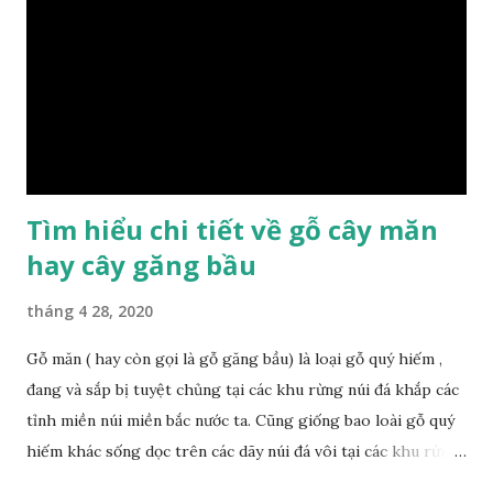
có những tính chất như thế nào, giá thành ra sao để đảm
bảo lựa chọn được loại gỗ ưng ý nhất, phù hợp nhất với yêu
cầu và mục đích của mình. Có 2 loại gỗ nu kháo: Gỗ nu kháo
đỏ Gỗ nu kháo vàng Gỗ kháo có tên khoa học là Machinus
Bonii Lecomte, đây là loại gỗ xuất hiện rất phổ biến ở nước
ta và các quốc g...
Tìm hiểu chi tiết về gỗ cây măn
hay cây găng bầu
tháng 4 28, 2020
Gỗ măn ( hay còn gọi là gỗ găng bầu) là loại gỗ quý hiếm ,
đang và sắp bị tuyệt chủng tại các khu rừng núi đá khắp các
tỉnh miền núi miền bắc nước ta. Cũng giống bao loài gỗ quý
hiếm khác sống dọc trên các dãy núi đá vôi tại các khu rừng
nhiệt đới miền bắc nước ta , thời xa sưa có rất nhiều loại gỗ