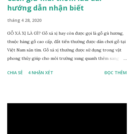
hướng dẫn nhận biết
tháng 4 28, 2020
GỖ XÁ XỊ LÀ GÌ? Gỗ xá xị hay còn được gọi là gỗ gù hương,
thuộc hàng gỗ cao cấp, đắt tiền thường được dân chơi gỗ tại
Việt Nam săn tìm. Gỗ xá xị thường được sử dụng trong vật
phong thủy giúp cho môi trường xung quanh thêm sang
trọng và đẳng cấp. XEM: https://phongthuygo.com/go-
CHIA SẺ
4 NHẬN XÉT
ĐỌC THÊM
xa-xi-dung-trong-phong-thuy-cach-giu-mui-thom-lau-
dai-huong-dan-nhan-biet/ Gỗ xá xị là loại cây sinh sống
trong rừng sâu, có màu đỏ thẫm, đường vân gỗ tự nhiên uốn
lượn xoáy sâu vào phần lõi tạo ra những đường xoắn ốc kỳ
diệu. Hình dạng những khối gỗ cũng rất đa dạng nên ứng
dụng được nhiều sản phẩm có giá trị cao. Gỗ xa xị đỏ đặc
biệt hơn những loại gỗ khác bởi màu đỏ tươi cảm giác mang
lại sự may mắn. Đây là lý do tại sao người ta lựa chọn loại gỗ