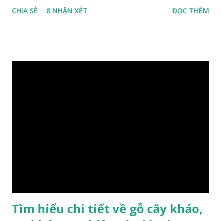
phân bố ở Tứ Xuyên và một số vùng thuộc phía Nam sông
CHIA SẺ
8 NHẬN XÉT
ĐỌC THÊM
Trường Giang, do vậy có tên gọi Kim Tơ Nam Mộc. Kim Tơ
Nam Mộc có mùi thơm, vân thẳng và chặt, khó biến hình và
nứt, là một nguyên liệu quý dành cho xây dựng và đồ nội thất
cao cấp. Trong lịch sử, nó chuyên được dùng cho cung điện
hoàng gia, xây dựng chùa, và làm các đồ nội thất cao cấp. Nó
khác với các loại Nam Mộc thông thường ở chỗ vân gỗ chiếu
dưới ánh nắng hiện lên như những sợi tơ vàng óng ánh, lấp
lánh và có mùi hương thanh nhã thoang thoảng. GIÁ TRỊ
KINH TẾ VÀ PHONG THỦY CỦA KIM TƠ NAM MỘC Kim
Tơ Nam Mộc được phân thành nhiều đẳng cấp thường căn cứ
theo tuổi của cây gỗ, tuổi càng cao thì gỗ càng quý. Cao cấp
nhất là Kim Tơ Nam Mộc Âm Trầm ngàn năm. Loại này là
phát sinh biến dị tự nhiên từ hai ngàn...
Tìm hiểu chi tiết về gỗ cây kháo,