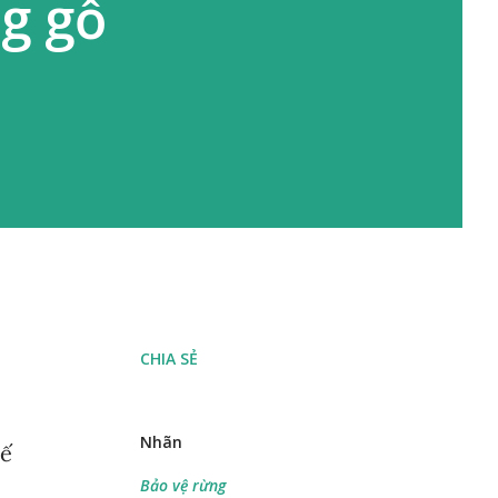
ng gỗ
CHIA SẺ
ề
Nhãn
tế
Bảo vệ rừng