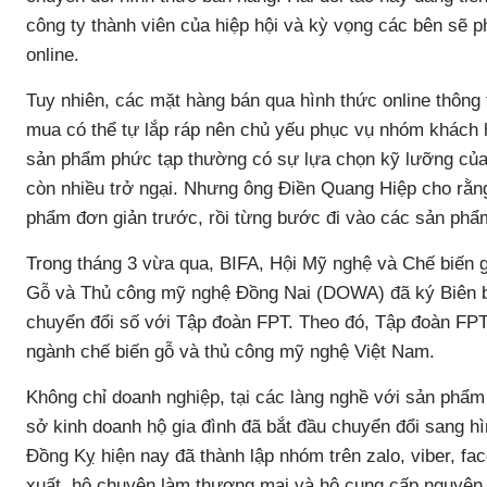
công ty thành viên của hiệp hội và kỳ vọng các bên sẽ 
online.
Tuy nhiên, các mặt hàng bán qua hình thức online thông
mua có thể tự lắp ráp nên chủ yếu phục vụ nhóm khách 
sản phẩm phức tạp thường có sự lựa chọn kỹ lưỡng của 
còn nhiều trở ngại. Nhưng ông Điền Quang Hiệp cho rằn
phẩm đơn giản trước, rồi từng bước đi vào các sản phẩ
Trong tháng 3 vừa qua, BIFA, Hội Mỹ nghệ và Chế biến 
Gỗ và Thủ công mỹ nghệ Đồng Nai (DOWA) đã ký Biên b
chuyển đổi số với Tập đoàn FPT. Theo đó, Tập đoàn FPT
ngành chế biến gỗ và thủ công mỹ nghệ Việt Nam.
Không chỉ doanh nghiệp, tại các làng nghề với sản phẩm 
sở kinh doanh hộ gia đình đã bắt đầu chuyển đổi sang hì
Đồng Kỵ hiện nay đã thành lập nhóm trên zalo, viber, fa
xuất, hộ chuyên làm thương mại và hộ cung cấp nguyên 