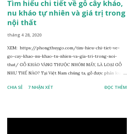
Tìm hiểu chi tiết về gỗ cây kháo,
nu kháo tự nhiên và giá trị trong
nội thất
tháng 4 28, 2020
XEM: https://phongthuygo.com/tim-hieu-chi-tiet-ve-
go-cay-khao-nu-khao-tu-nhien-va-gia-tri-trong-noi-
that/ GỖ KHÁO VÀNG THUỘC NHÓM MẤY, LÀ LOẠI GỖ
NHƯ THẾ NÀO? Tại Việt Nam chúng ta, gỗ được phân loại
thành 8 nhóm đánh số thứ tự bằng chữ số la mã từ I đến VIII.
CHIA SẺ
7 NHẬN XÉT
ĐỌC THÊM
Cách phân loại này dựa trên các tiêu chí như đặc điểm, tính
chất tự nhiên, khả năng gia công, mục đích sử dụng và giá
trị kinh tế … Cao nhất là nhóm I và thấp nhất là nhóm VIII.
Gỗ kháo thuộc nhóm gỗ số VI, đây là loại gỗ phổ biến ở Việt
Nam, nó có những đặc điểm như nhẹ, dễ chế biến, khả năng
chịu lực ở mức độ trung bình. Khi quyết định dùng gỗ để làm