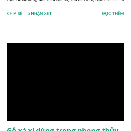
nhiệt đới miền bắc nước ta , thời xa sưa có rất nhiều loại gỗ
CHIA SẺ
5 NHẬN XÉT
ĐỌC THÊM
quý hiếm khác, như đinh , lim, nghiến , sến, táu, gụ, kháo đá ,
lát đá , trong đó còn có cả 1 số loại gỗ có mùi thơm và lên
tuyết ; như hoàng đàn , ngọc am, gù hương . dã hương , bách
xanh ..vvv…. XEM: https://phongthuygo.com/tim-hieu-
chi-tiet-ve-go-cay-man/ Gỗ măn là 1 loài gỗ sống trên các
vách núi đá vôi hiểm trở , thân cây có mầu hơi đen bạc, cây
thường mọc rất cao từ 5-20m , lá to và mỏng có lông tơ , vẫn
như các loại cây khác thường thân cây được cấu tạo gồm 3
lớp : lớp vỏ, lớp giác và lớp lõi , lớp lõi non bên ngoài có vân
càng vào trong tâm lõi vân càng già và đẹp , thường cứ 1
năm sẽ có 1 lớp vân , nên khi thợ cắt cây biết được độ tuổi
của cây, nhưng điều đặc biệt...
Gỗ xá xị dùng trong phong thủy –