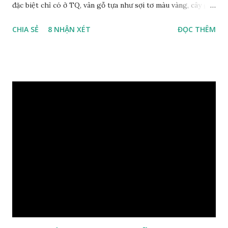
đặc biệt chỉ có ở TQ, vân gỗ tựa như sợi tơ màu vàng, cây gỗ
phân bố ở Tứ Xuyên và một số vùng thuộc phía Nam sông
CHIA SẺ
8 NHẬN XÉT
ĐỌC THÊM
Trường Giang, do vậy có tên gọi Kim Tơ Nam Mộc. Kim Tơ
Nam Mộc có mùi thơm, vân thẳng và chặt, khó biến hình và
nứt, là một nguyên liệu quý dành cho xây dựng và đồ nội thất
cao cấp. Trong lịch sử, nó chuyên được dùng cho cung điện
hoàng gia, xây dựng chùa, và làm các đồ nội thất cao cấp. Nó
khác với các loại Nam Mộc thông thường ở chỗ vân gỗ chiếu
dưới ánh nắng hiện lên như những sợi tơ vàng óng ánh, lấp
lánh và có mùi hương thanh nhã thoang thoảng. GIÁ TRỊ
KINH TẾ VÀ PHONG THỦY CỦA KIM TƠ NAM MỘC Kim
Tơ Nam Mộc được phân thành nhiều đẳng cấp thường căn cứ
theo tuổi của cây gỗ, tuổi càng cao thì gỗ càng quý. Cao cấp
nhất là Kim Tơ Nam Mộc Âm Trầm ngàn năm. Loại này là
phát sinh biến dị tự nhiên từ hai ngàn...