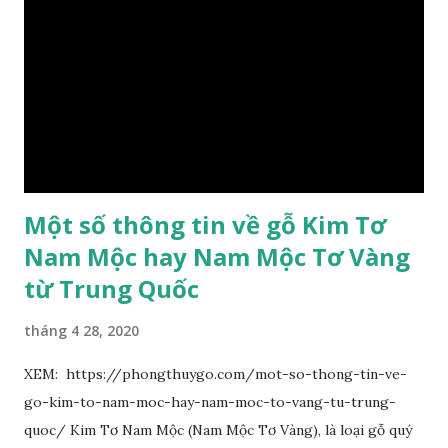
mọc cách, dài 10–15 cm, cuống lá dài 2–3 cm. Lá kèm nhỏ,
sớm rụng. Lá chét 7-15 đôi, hình bầu dục rộng đến bầu dục
dài, dài 3–7 cm rộng 1-2 đầu tròn với một mũi kim ngắn. Cụm
hoa chùy lớn ở đầu cành, nhiều hoa. Lá bắc hình trứng
ngược, đầu có mũi nhọn dài. Cánh đài 5 hình tròn, dày, không
bằng nhau, mặt ngoài phủ lông nhung. Cánh tràng màu vàng
có hình trứng ngược, rộng, ...
Một số thông tin về gỗ Kim Tơ
Nam Mộc hay Nam Mộc Tơ Vàng
từ Trung Quốc
tháng 4 28, 2020
XEM: https://phongthuygo.com/mot-so-thong-tin-ve-
go-kim-to-nam-moc-hay-nam-moc-to-vang-tu-trung-
quoc/ Kim Tơ Nam Mộc (Nam Mộc Tơ Vàng), là loại gỗ quý