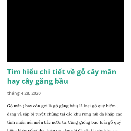
nội thất thì chúng ta rất cần tìm hiểu gỗ thuộc nhóm mấy,
có những tính chất như thế nào, giá thành ra sao để đảm
bảo lựa chọn được loại gỗ ưng ý nhất, phù hợp nhất với yêu
cầu và mục đích của mình. Có 2 loại gỗ nu kháo: Gỗ nu kháo
đỏ Gỗ nu kháo vàng Gỗ kháo có tên khoa học là Machinus
Bonii Lecomte, đây là loại gỗ xuất hiện rất phổ biến ở nước
ta và các quốc g...
Tìm hiểu chi tiết về gỗ cây măn
hay cây găng bầu
tháng 4 28, 2020
Gỗ măn ( hay còn gọi là gỗ găng bầu) là loại gỗ quý hiếm ,
đang và sắp bị tuyệt chủng tại các khu rừng núi đá khắp các
tỉnh miền núi miền bắc nước ta. Cũng giống bao loài gỗ quý
hiếm khác sống dọc trên các dãy núi đá vôi tại các khu rừng