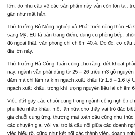
lớn, do nhu cầu về các sản phẩm này vẫn còn tồn tại, t
gần như mất hẳn.
Thứ trưởng Bộ Nông nghiệp và Phát triển nông thôn Hà 
sang Mỹ, EU là bàn trang điểm, dụng cụ phòng bếp, phò
đồ ngoại thất, văn phòng chỉ chiếm 40%. Do đó, cơ cấu 
địa lớn này.
Thứ trưởng Hà Công Tuấn cũng cho rằng, dứt khoát phải
nay, ngành vẫn phải dùng từ 25 – 26 triệu m3 gỗ nguyên l
dăm mà chỉ làm ra kim ngạch xuất khẩu từ 1,5 – 1,6 tỷ
ngạch xuất khẩu, trong khi lượng nguyên liệu lại chiếm
Việc đứt gãy các chuỗi cung trong ngành công nghiệp chế
phụ liệu nhập khẩu, một lần nữa cho thấy vai trò đặc biệ
gia chuỗi cung ứng, thương mại toàn cầu cũng như thúc 
các chuyên gia, với vai trò là cầu nối giữa các doanh ng
việc hiểu rõ, cũng như kết nối các thành viên, doanh ngh