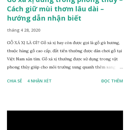
Cách giữ mùi thơm lâu dài –
hướng dẫn nhận biết
tháng 4 28, 2020
GỖ XÁ XỊ LÀ GÌ? Gỗ xá xị hay còn được gọi là gỗ gù hương,
thuộc hàng gỗ cao cấp, đắt tiền thường được dân chơi gỗ tại
Việt Nam săn tìm. Gỗ xá xị thường được sử dụng trong vật
phong thủy giúp cho môi trường xung quanh thêm sang
trọng và đẳng cấp. XEM: https://phongthuygo.com/go-
CHIA SẺ
4 NHẬN XÉT
ĐỌC THÊM
xa-xi-dung-trong-phong-thuy-cach-giu-mui-thom-lau-
dai-huong-dan-nhan-biet/ Gỗ xá xị là loại cây sinh sống
trong rừng sâu, có màu đỏ thẫm, đường vân gỗ tự nhiên uốn
lượn xoáy sâu vào phần lõi tạo ra những đường xoắn ốc kỳ
diệu. Hình dạng những khối gỗ cũng rất đa dạng nên ứng
dụng được nhiều sản phẩm có giá trị cao. Gỗ xa xị đỏ đặc