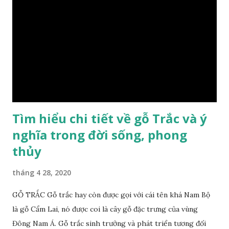
biệt hơn những loại gỗ khác bởi màu đỏ tươi cảm giác mang
lại sự may mắn. Đây là lý do tại sao người ta lựa chọn loại gỗ
này cho những sản phẩm tượng phong thủy đắt tiền. Tinh
dầu gỗ xá xị còn giúp cải thiện tình trạng sức khỏe của con
người, tinh thần sảng khoái, minh mẫn. Một số nơi sử dụng
gỗ xá xị như một bài thuốc dân gian chữa bện phong hàn,
bệnh tiêu hóa ở trẻ nh...
Tìm hiểu chi tiết về gỗ Trắc và ý
nghĩa trong đời sống, phong
thủy
tháng 4 28, 2020
GỖ TRẮC Gỗ trắc hay còn được gọi với cái tên khá Nam Bộ
là gỗ Cẩm Lai, nó được coi là cây gỗ đặc trưng của vùng
Đông Nam Á. Gỗ trắc sinh trưởng và phát triển tương đối