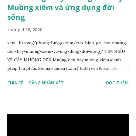
Muồng xiêm và ứng dụng đời
sống
tháng 4 28, 2020
xem: https://phongthuygo.com/tim-hieu-go-cay-muong-
den-hay-muong-xiem-va-ung-dung-doi-song/ TÌM HIỂU
VỀ CÂY MUỒNG ĐEN Muồng đen hay muồng xiêm (danh
pháp hai phần: Senna siamea (Lam.) H.S.Irwin & Barneby,
đồng nghĩa: Cassia siamea Lam., 1785) thuộc họ Đậu
CHIA SẺ
ĐĂNG NHẬN XÉT
ĐỌC THÊM
(Fabaceae). Là cây nguyên sản ở vùng Đông Nam Á. Ở Việt
Nam cây mọc hoang dại trong các rừng tự nhiên từ Quảng
Ninh đến các tỉnh Tây Nguyên như Gia Lai, Kon Tum, Đắk
Lắk và phía nam như Đồng Nai. Là loài cây trung tính, thiên
về ưa sáng; chịu hạn tốt. Cây thường xanh. Vỏ gần nhẵn, cành
non có khía phủ lông tơ mịn. Lá kép lông chim một lần chẵn,