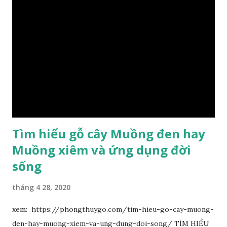
Tìm hiểu gỗ cây Muồng đen hay
Muồng xiêm và ứng dụng đời
sống
tháng 4 28, 2020
xem: https://phongthuygo.com/tim-hieu-go-cay-muong-
den-hay-muong-xiem-va-ung-dung-doi-song/ TÌM HIỂU