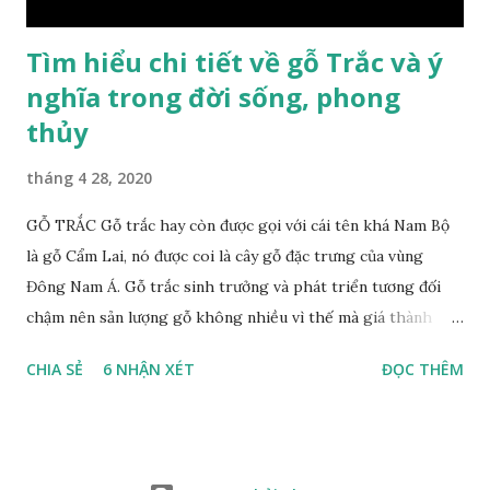
bệnh tiêu hóa ở trẻ nh...
Tìm hiểu chi tiết về gỗ Trắc và ý
nghĩa trong đời sống, phong
thủy
tháng 4 28, 2020
GỖ TRẮC Gỗ trắc hay còn được gọi với cái tên khá Nam Bộ
là gỗ Cẩm Lai, nó được coi là cây gỗ đặc trưng của vùng
Đông Nam Á. Gỗ trắc sinh trưởng và phát triển tương đối
chậm nên sản lượng gỗ không nhiều vì thế mà giá thành
cũng khá cao không phải ai cũng sở hữu được. Cây gỗ trắc
CHIA SẺ
6 NHẬN XÉT
ĐỌC THÊM
khá lớn, cây trưởng thành tới kỳ thu hoạch thường cao
trung bình 25m. Thân cây to và chắc chắn với đường kính lên
tới 1m. Là loại cây cổ thụ lâu năm nhưng vỏ cây gỗ trắc lại
không bị sần sùi hay tróc vẩy mà ngược lại rất nhẵn và có