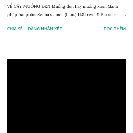
VỀ CÂY MUỒNG ĐEN Muồng đen hay muồng xiêm (danh
pháp hai phần: Senna siamea (Lam.) H.S.Irwin & Barneby,
đồng nghĩa: Cassia siamea Lam., 1785) thuộc họ Đậu
CHIA SẺ
ĐĂNG NHẬN XÉT
ĐỌC THÊM
(Fabaceae). Là cây nguyên sản ở vùng Đông Nam Á. Ở Việt
Nam cây mọc hoang dại trong các rừng tự nhiên từ Quảng
Ninh đến các tỉnh Tây Nguyên như Gia Lai, Kon Tum, Đắk
Lắk và phía nam như Đồng Nai. Là loài cây trung tính, thiên
về ưa sáng; chịu hạn tốt. Cây thường xanh. Vỏ gần nhẵn, cành
non có khía phủ lông tơ mịn. Lá kép lông chim một lần chẵn,
mọc cách, dài 10–15 cm, cuống lá dài 2–3 cm. Lá kèm nhỏ,
sớm rụng. Lá chét 7-15 đôi, hình bầu dục rộng đến bầu dục
dài, dài 3–7 cm rộng 1-2 đầu tròn với một mũi kim ngắn. Cụm
hoa chùy lớn ở đầu cành, nhiều hoa. Lá bắc hình trứng
ngược, đầu có mũi nhọn dài. Cánh đài 5 hình tròn, dày, không
bằng nhau, mặt ngoài phủ lông nhung. Cánh tràng màu vàng
có hình trứng ngược, rộng, ...