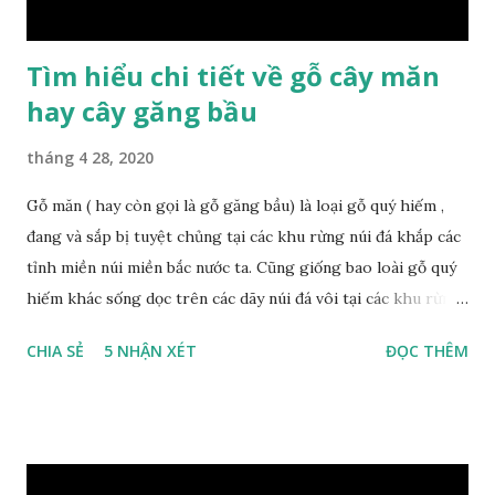
ta và các quốc g...
Tìm hiểu chi tiết về gỗ cây măn
hay cây găng bầu
tháng 4 28, 2020
Gỗ măn ( hay còn gọi là gỗ găng bầu) là loại gỗ quý hiếm ,
đang và sắp bị tuyệt chủng tại các khu rừng núi đá khắp các
tỉnh miền núi miền bắc nước ta. Cũng giống bao loài gỗ quý
hiếm khác sống dọc trên các dãy núi đá vôi tại các khu rừng
nhiệt đới miền bắc nước ta , thời xa sưa có rất nhiều loại gỗ
CHIA SẺ
5 NHẬN XÉT
ĐỌC THÊM
quý hiếm khác, như đinh , lim, nghiến , sến, táu, gụ, kháo đá ,
lát đá , trong đó còn có cả 1 số loại gỗ có mùi thơm và lên
tuyết ; như hoàng đàn , ngọc am, gù hương . dã hương , bách
xanh ..vvv…. XEM: https://phongthuygo.com/tim-hieu-
chi-tiet-ve-go-cay-man/ Gỗ măn là 1 loài gỗ sống trên các