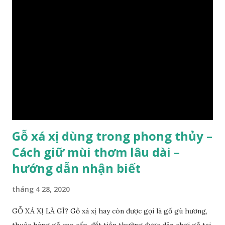
vách núi đá vôi hiểm trở , thân cây có mầu hơi đen bạc, cây
thường mọc rất cao từ 5-20m , lá to và mỏng có lông tơ , vẫn
như các loại cây khác thường thân cây được cấu tạo gồm 3
lớp : lớp vỏ, lớp giác và lớp lõi , lớp lõi non bên ngoài có vân
càng vào trong tâm lõi vân càng già và đẹp , thường cứ 1
năm sẽ có 1 lớp vân , nên khi thợ cắt cây biết được độ tuổi
của cây, nhưng điều đặc biệt...
Gỗ xá xị dùng trong phong thủy –
Cách giữ mùi thơm lâu dài –
hướng dẫn nhận biết
tháng 4 28, 2020
GỖ XÁ XỊ LÀ GÌ? Gỗ xá xị hay còn được gọi là gỗ gù hương,