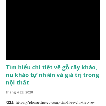
hoàng gia, xây dựng chùa, và làm các đồ nội thất cao cấp. Nó
khác với các loại Nam Mộc thông thường ở chỗ vân gỗ chiếu
dưới ánh nắng hiện lên như những sợi tơ vàng óng ánh, lấp
lánh và có mùi hương thanh nhã thoang thoảng. GIÁ TRỊ
KINH TẾ VÀ PHONG THỦY CỦA KIM TƠ NAM MỘC Kim
Tơ Nam Mộc được phân thành nhiều đẳng cấp thường căn cứ
theo tuổi của cây gỗ, tuổi càng cao thì gỗ càng quý. Cao cấp
nhất là Kim Tơ Nam Mộc Âm Trầm ngàn năm. Loại này là
phát sinh biến dị tự nhiên từ hai ngàn...
Tìm hiểu chi tiết về gỗ cây kháo,
nu kháo tự nhiên và giá trị trong
nội thất
tháng 4 28, 2020
XEM: https://phongthuygo.com/tim-hieu-chi-tiet-ve-