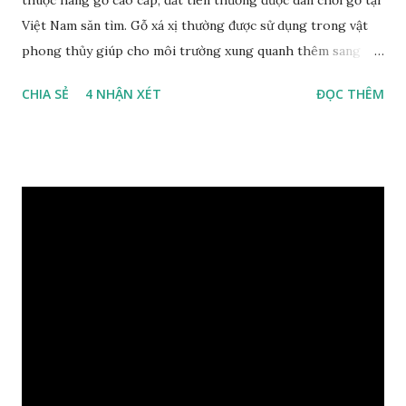
thuộc hàng gỗ cao cấp, đắt tiền thường được dân chơi gỗ tại
Việt Nam săn tìm. Gỗ xá xị thường được sử dụng trong vật
phong thủy giúp cho môi trường xung quanh thêm sang
trọng và đẳng cấp. XEM: https://phongthuygo.com/go-
CHIA SẺ
4 NHẬN XÉT
ĐỌC THÊM
xa-xi-dung-trong-phong-thuy-cach-giu-mui-thom-lau-
dai-huong-dan-nhan-biet/ Gỗ xá xị là loại cây sinh sống
trong rừng sâu, có màu đỏ thẫm, đường vân gỗ tự nhiên uốn
lượn xoáy sâu vào phần lõi tạo ra những đường xoắn ốc kỳ
diệu. Hình dạng những khối gỗ cũng rất đa dạng nên ứng
dụng được nhiều sản phẩm có giá trị cao. Gỗ xa xị đỏ đặc
biệt hơn những loại gỗ khác bởi màu đỏ tươi cảm giác mang
lại sự may mắn. Đây là lý do tại sao người ta lựa chọn loại gỗ
này cho những sản phẩm tượng phong thủy đắt tiền. Tinh
dầu gỗ xá xị còn giúp cải thiện tình trạng sức khỏe của con
người, tinh thần sảng khoái, minh mẫn. Một số nơi sử dụng
gỗ xá xị như một bài thuốc dân gian chữa bện phong hàn,