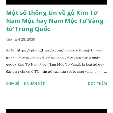
Một số thông tin về gỗ Kim Tơ
Nam Mộc hay Nam Mộc Tơ Vàng
từ Trung Quốc
tháng 4 28, 2020
XEM: https://phongthuygo.com/mot-so-thong-tin-ve-
go-kim-to-nam-moc-hay-nam-moc-to-vang-tu-trung-
quoc/ Kim Tơ Nam Mộc (Nam Mộc Tơ Vàng), là loại gỗ quý
đặc biệt chỉ có ở TQ, vân gỗ tựa như sợi tơ màu vàng, cây gỗ
phân bố ở Tứ Xuyên và một số vùng thuộc phía Nam sông
CHIA SẺ
8 NHẬN XÉT
ĐỌC THÊM
Trường Giang, do vậy có tên gọi Kim Tơ Nam Mộc. Kim Tơ
Nam Mộc có mùi thơm, vân thẳng và chặt, khó biến hình và
nứt, là một nguyên liệu quý dành cho xây dựng và đồ nội thất
cao cấp. Trong lịch sử, nó chuyên được dùng cho cung điện