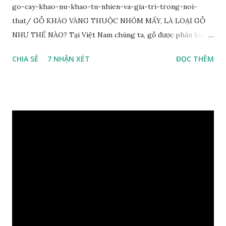
go-cay-khao-nu-khao-tu-nhien-va-gia-tri-trong-noi-
that/ GỖ KHÁO VÀNG THUỘC NHÓM MẤY, LÀ LOẠI GỖ
NHƯ THẾ NÀO? Tại Việt Nam chúng ta, gỗ được phân loại
thành 8 nhóm đánh số thứ tự bằng chữ số la mã từ I đến VIII.
CHIA SẺ
7 NHẬN XÉT
ĐỌC THÊM
Cách phân loại này dựa trên các tiêu chí như đặc điểm, tính
chất tự nhiên, khả năng gia công, mục đích sử dụng và giá
trị kinh tế … Cao nhất là nhóm I và thấp nhất là nhóm VIII.
Gỗ kháo thuộc nhóm gỗ số VI, đây là loại gỗ phổ biến ở Việt
Nam, nó có những đặc điểm như nhẹ, dễ chế biến, khả năng
chịu lực ở mức độ trung bình. Khi quyết định dùng gỗ để làm
nội thất thì chúng ta rất cần tìm hiểu gỗ thuộc nhóm mấy,
có những tính chất như thế nào, giá thành ra sao để đảm
bảo lựa chọn được loại gỗ ưng ý nhất, phù hợp nhất với yêu
cầu và mục đích của mình. Có 2 loại gỗ nu kháo: Gỗ nu kháo
đỏ Gỗ nu kháo vàng Gỗ kháo có tên khoa học là Machinus
Bonii Lecomte, đây là loại gỗ xuất hiện rất phổ biến ở nước