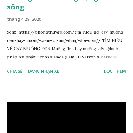
sống
tháng 4 28, 2020
xem: https://phongthuygo.com/tim-hieu-go-cay-muong-
den-hay-muong-xiem-va-ung-dung-doi-song/ TÌM HIỂU
VỀ CÂY MUỒNG ĐEN Muồng đen hay muồng xiêm (danh
pháp hai phần: Senna siamea (Lam.) H.S.Irwin & Barneby,
đồng nghĩa: Cassia siamea Lam., 1785) thuộc họ Đậu
CHIA SẺ
ĐĂNG NHẬN XÉT
ĐỌC THÊM
(Fabaceae). Là cây nguyên sản ở vùng Đông Nam Á. Ở Việt
Nam cây mọc hoang dại trong các rừng tự nhiên từ Quảng
Ninh đến các tỉnh Tây Nguyên như Gia Lai, Kon Tum, Đắk
Lắk và phía nam như Đồng Nai. Là loài cây trung tính, thiên
về ưa sáng; chịu hạn tốt. Cây thường xanh. Vỏ gần nhẵn, cành
non có khía phủ lông tơ mịn. Lá kép lông chim một lần chẵn,
mọc cách, dài 10–15 cm, cuống lá dài 2–3 cm. Lá kèm nhỏ,
sớm rụng. Lá chét 7-15 đôi, hình bầu dục rộng đến bầu dục