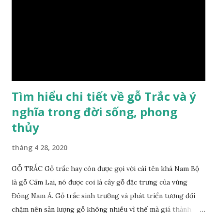
lại sự may mắn. Đây là lý do tại sao người ta lựa chọn loại gỗ
này cho những sản phẩm tượng phong thủy đắt tiền. Tinh
dầu gỗ xá xị còn giúp cải thiện tình trạng sức khỏe của con
người, tinh thần sảng khoái, minh mẫn. Một số nơi sử dụng
gỗ xá xị như một bài thuốc dân gian chữa bện phong hàn,
bệnh tiêu hóa ở trẻ nh...
Tìm hiểu chi tiết về gỗ Trắc và ý
nghĩa trong đời sống, phong
thủy
tháng 4 28, 2020
GỖ TRẮC Gỗ trắc hay còn được gọi với cái tên khá Nam Bộ
là gỗ Cẩm Lai, nó được coi là cây gỗ đặc trưng của vùng
Đông Nam Á. Gỗ trắc sinh trưởng và phát triển tương đối
chậm nên sản lượng gỗ không nhiều vì thế mà giá thành