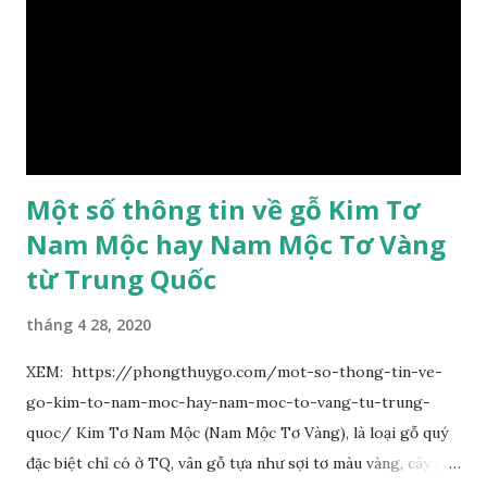
dài, dài 3–7 cm rộng 1-2 đầu tròn với một mũi kim ngắn. Cụm
hoa chùy lớn ở đầu cành, nhiều hoa. Lá bắc hình trứng
ngược, đầu có mũi nhọn dài. Cánh đài 5 hình tròn, dày, không
bằng nhau, mặt ngoài phủ lông nhung. Cánh tràng màu vàng
có hình trứng ngược, rộng, ...
Một số thông tin về gỗ Kim Tơ
Nam Mộc hay Nam Mộc Tơ Vàng
từ Trung Quốc
tháng 4 28, 2020
XEM: https://phongthuygo.com/mot-so-thong-tin-ve-
go-kim-to-nam-moc-hay-nam-moc-to-vang-tu-trung-
quoc/ Kim Tơ Nam Mộc (Nam Mộc Tơ Vàng), là loại gỗ quý
đặc biệt chỉ có ở TQ, vân gỗ tựa như sợi tơ màu vàng, cây gỗ