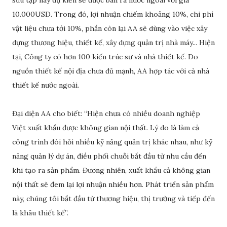
sưu tập này dự kiến sẽ được bán ra nước ngoài với giá
10.000USD. Trong đó, lợi nhuận chiếm khoảng 10%, chi phí
vật liệu chưa tới 10%, phần còn lại AA sẽ dùng vào việc xây
dựng thương hiệu, thiết kế, xây dựng quản trị nhà máy... Hiện
tại, Công ty có hơn 100 kiến trúc sư và nhà thiết kế. Do
nguồn thiết kế nội địa chưa đủ mạnh, AA hợp tác với cả nhà
thiết kế nước ngoài.
Đại diện AA cho biết: “Hiện chưa có nhiều doanh nghiệp
Việt xuất khẩu được không gian nội thất. Lý do là làm cả
công trình đòi hỏi nhiều kỹ năng quản trị khác nhau, như kỹ
năng quản lý dự án, điều phối chuỗi bắt đầu từ nhu cầu đến
khi tạo ra sản phẩm. Đương nhiên, xuất khẩu cả không gian
nội thất sẽ đem lại lợi nhuận nhiều hơn. Phát triển sản phẩm
này, chúng tôi bắt đầu từ thương hiệu, thị trường và tiếp đến
là khâu thiết kế”.