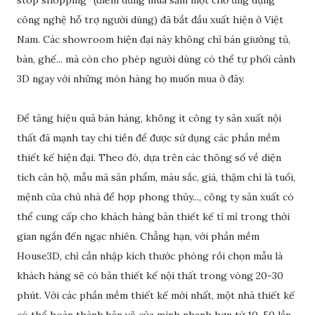
stop shopping” (điểm dừng mua sắm một chỗ ứng dụng
công nghệ hỗ trợ người dùng) đã bắt đầu xuất hiện ở Việt
Nam. Các showroom hiện đại này không chỉ bán giường tủ,
bàn, ghế... mà còn cho phép người dùng có thể tự phối cảnh
3D ngay với những món hàng họ muốn mua ở đây.
Để tăng hiệu quả bán hàng, không ít công ty sản xuất nội
thất đã mạnh tay chi tiền để được sử dụng các phần mềm
thiết kế hiện đại. Theo đó, dựa trên các thông số về diện
tích căn hộ, mẫu mã sản phẩm, màu sắc, giá, thậm chí là tuổi,
mệnh của chủ nhà để hợp phong thủy..., công ty sản xuất có
thể cung cấp cho khách hàng bản thiết kế tỉ mỉ trong thời
gian ngắn đến ngạc nhiên. Chẳng hạn, với phần mềm
House3D, chỉ cần nhập kích thước phòng rồi chọn mẫu là
khách hàng sẽ có bản thiết kế nội thất trong vòng 20-30
phút. Với các phần mềm thiết kế mới nhất, một nhà thiết kế