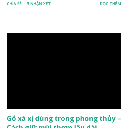
CHIA SẺ
5 NHẬN XÉT
ĐỌC THÊM
quý hiếm khác, như đinh , lim, nghiến , sến, táu, gụ, kháo đá ,
lát đá , trong đó còn có cả 1 số loại gỗ có mùi thơm và lên
tuyết ; như hoàng đàn , ngọc am, gù hương . dã hương , bách
xanh ..vvv…. XEM: https://phongthuygo.com/tim-hieu-
chi-tiet-ve-go-cay-man/ Gỗ măn là 1 loài gỗ sống trên các
vách núi đá vôi hiểm trở , thân cây có mầu hơi đen bạc, cây
thường mọc rất cao từ 5-20m , lá to và mỏng có lông tơ , vẫn
như các loại cây khác thường thân cây được cấu tạo gồm 3
lớp : lớp vỏ, lớp giác và lớp lõi , lớp lõi non bên ngoài có vân
càng vào trong tâm lõi vân càng già và đẹp , thường cứ 1
năm sẽ có 1 lớp vân , nên khi thợ cắt cây biết được độ tuổi
của cây, nhưng điều đặc biệt...
Gỗ xá xị dùng trong phong thủy –
Cách giữ mùi thơm lâu dài –