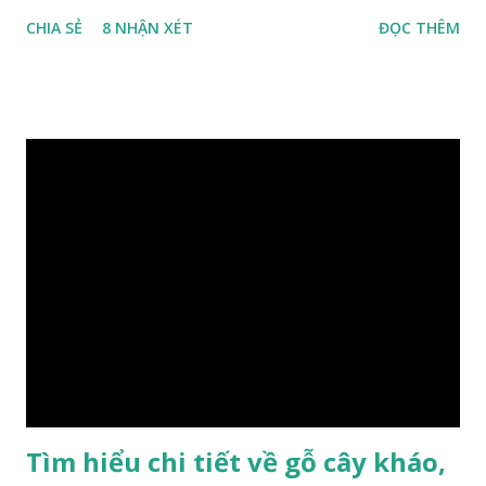
phân bố ở Tứ Xuyên và một số vùng thuộc phía Nam sông
CHIA SẺ
8 NHẬN XÉT
ĐỌC THÊM
Trường Giang, do vậy có tên gọi Kim Tơ Nam Mộc. Kim Tơ
Nam Mộc có mùi thơm, vân thẳng và chặt, khó biến hình và
nứt, là một nguyên liệu quý dành cho xây dựng và đồ nội thất
cao cấp. Trong lịch sử, nó chuyên được dùng cho cung điện
hoàng gia, xây dựng chùa, và làm các đồ nội thất cao cấp. Nó
khác với các loại Nam Mộc thông thường ở chỗ vân gỗ chiếu
dưới ánh nắng hiện lên như những sợi tơ vàng óng ánh, lấp
lánh và có mùi hương thanh nhã thoang thoảng. GIÁ TRỊ
KINH TẾ VÀ PHONG THỦY CỦA KIM TƠ NAM MỘC Kim
Tơ Nam Mộc được phân thành nhiều đẳng cấp thường căn cứ
theo tuổi của cây gỗ, tuổi càng cao thì gỗ càng quý. Cao cấp
nhất là Kim Tơ Nam Mộc Âm Trầm ngàn năm. Loại này là
phát sinh biến dị tự nhiên từ hai ngàn...
Tìm hiểu chi tiết về gỗ cây kháo,