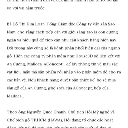
có thể hoàn thành bản vẽ của mình nhanh hơn từ 10-50 lần
so với vài năm trước.
Bà Đỗ Thị Kim Loan, Tổng Giám đốc Công ty Ván sàn Sao
Nam, cho rằng cách tiếp cận với giới sáng tạo là con đường
ngắn và hiệu quả để tiếp cận nhu cầu khách hàng hiện nay.
Đối tượng này cũng sẽ là kênh phân phối hiện đại của ngành
gỗ. Hiện các công ty phần mềm như House3D sẽ liên kết với
An Cường, Malloca, AConcept... để lấy thông tin về màu sắc
vật liệu, mẫu mã sản phẩm rồi nhập vào phần mềm để cho ra
các bản vẽ. Nếu khách hàng duyệt bản thiết kế, họ sẽ mua
sàn gỗ của An Cường, ghế sofa của AConcept, bếp của
Malloca...
Theo ông Nguyễn Quốc Khanh, Chủ tịch Hội Mỹ nghệ và
Chế biến gỗ TP.HCM (HAWA), Hội đang tổ chức các hoạt