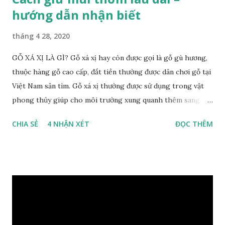
hướng dẫn nhận biết
tháng 4 28, 2020
GỖ XÁ XỊ LÀ GÌ? Gỗ xá xị hay còn được gọi là gỗ gù hương,
thuộc hàng gỗ cao cấp, đắt tiền thường được dân chơi gỗ tại
Việt Nam săn tìm. Gỗ xá xị thường được sử dụng trong vật
phong thủy giúp cho môi trường xung quanh thêm sang
trọng và đẳng cấp. XEM: https://phongthuygo.com/go-
CHIA SẺ
4 NHẬN XÉT
ĐỌC THÊM
xa-xi-dung-trong-phong-thuy-cach-giu-mui-thom-lau-
dai-huong-dan-nhan-biet/ Gỗ xá xị là loại cây sinh sống
trong rừng sâu, có màu đỏ thẫm, đường vân gỗ tự nhiên uốn
lượn xoáy sâu vào phần lõi tạo ra những đường xoắn ốc kỳ
diệu. Hình dạng những khối gỗ cũng rất đa dạng nên ứng
dụng được nhiều sản phẩm có giá trị cao. Gỗ xa xị đỏ đặc
biệt hơn những loại gỗ khác bởi màu đỏ tươi cảm giác mang