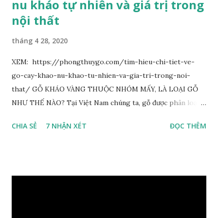
nu kháo tự nhiên và giá trị trong
nội thất
tháng 4 28, 2020
XEM: https://phongthuygo.com/tim-hieu-chi-tiet-ve-
go-cay-khao-nu-khao-tu-nhien-va-gia-tri-trong-noi-
that/ GỖ KHÁO VÀNG THUỘC NHÓM MẤY, LÀ LOẠI GỖ
NHƯ THẾ NÀO? Tại Việt Nam chúng ta, gỗ được phân loại
thành 8 nhóm đánh số thứ tự bằng chữ số la mã từ I đến VIII.
CHIA SẺ
7 NHẬN XÉT
ĐỌC THÊM
Cách phân loại này dựa trên các tiêu chí như đặc điểm, tính
chất tự nhiên, khả năng gia công, mục đích sử dụng và giá
trị kinh tế … Cao nhất là nhóm I và thấp nhất là nhóm VIII.
Gỗ kháo thuộc nhóm gỗ số VI, đây là loại gỗ phổ biến ở Việt
Nam, nó có những đặc điểm như nhẹ, dễ chế biến, khả năng
chịu lực ở mức độ trung bình. Khi quyết định dùng gỗ để làm
nội thất thì chúng ta rất cần tìm hiểu gỗ thuộc nhóm mấy,