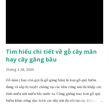
có những tính chất như thế nào, giá thành ra sao để đảm
bảo lựa chọn được loại gỗ ưng ý nhất, phù hợp nhất với yêu
cầu và mục đích của mình. Có 2 loại gỗ nu kháo: Gỗ nu kháo
đỏ Gỗ nu kháo vàng Gỗ kháo có tên khoa học là Machinus
Bonii Lecomte, đây là loại gỗ xuất hiện rất phổ biến ở nước
ta và các quốc g...
Tìm hiểu chi tiết về gỗ cây măn
hay cây găng bầu
tháng 4 28, 2020
Gỗ măn ( hay còn gọi là gỗ găng bầu) là loại gỗ quý hiếm ,
đang và sắp bị tuyệt chủng tại các khu rừng núi đá khắp các
tỉnh miền núi miền bắc nước ta. Cũng giống bao loài gỗ quý
hiếm khác sống dọc trên các dãy núi đá vôi tại các khu rừng
nhiệt đới miền bắc nước ta , thời xa sưa có rất nhiều loại gỗ